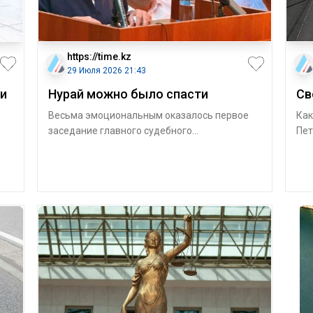
https://time.kz
29 Июля 2026 21:43
и
Нурай можно было спасти
Св
Весьма эмоциональным оказалось первое
Как
заседание главного судебного
Пет
разбирательства по делу об убийстве 21-
схе
летней жител
въе