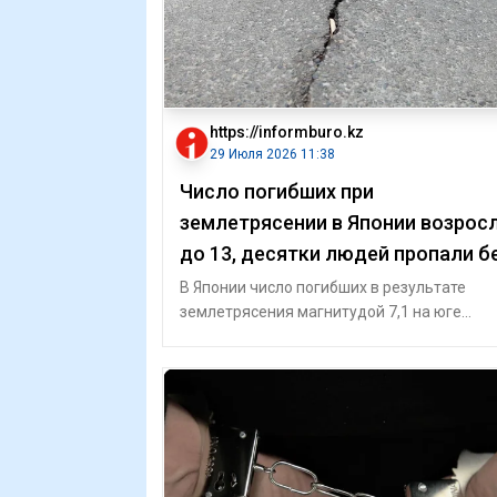
https://informburo.kz
29 Июля 2026 11:38
Число погибших при
землетрясении в Японии возрос
до 13, десятки людей пропали б
вести
В Японии число погибших в результате
землетрясения магнитудой 7,1 на юге
страны возросло до 13, сообщает Mainichi
Shimb