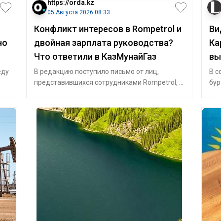
https://orda.kz
05 Августа 2026 08:33
Конфликт интересов в Rompetrol и
Ви
но
двойная зарплата руководства?
Ка
Что ответили в КазМунайГаз
вы
еду
В редакцию поступило письмо от лиц,
В с
представившихся сотрудниками Rompetrol, с
бур
просьбой проверить ряд обстоятельств, кот
Пов