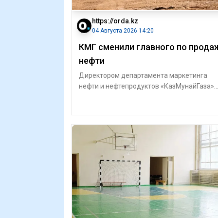
https://orda.kz
04 Августа 2026 14:20
КМГ сменили главного по прода
нефти
Директором департамента маркетинга
нефти и нефтепродуктов «КазМунайГаза»
назначили Куаныша Кескинбаева. На этой
должнос