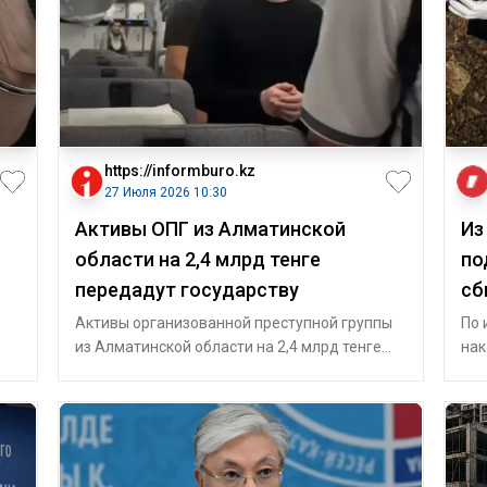
https://informburo.kz
27 Июля 2026 10:30
Активы ОПГ из Алматинской
Из
области на 2,4 млрд тенге
по
передадут государству
сб
Активы организованной преступной группы
По 
из Алматинской области на 2,4 млрд тенге
нак
передадут государству, сообщили в Гене
до 