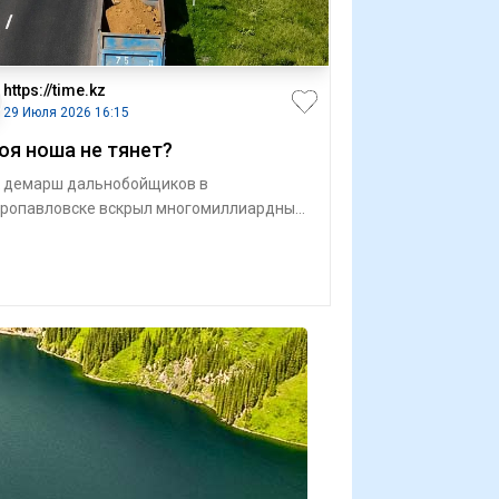
https://time.kz
29 Июля 2026 16:15
оя ноша не тянет?
 демарш дальнобойщиков в
ропавловске вскрыл многомиллиардные
мы уничтожения казахстанских дорог На
зде в