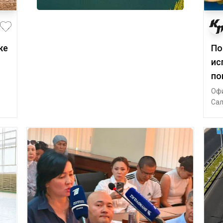
же
По
ис
по
Офи
Сал
сво
на 