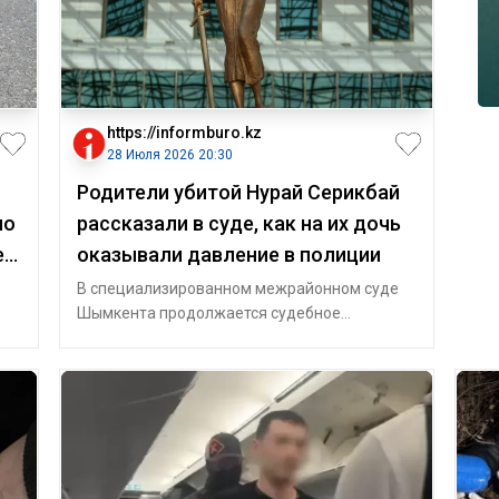
https://informburo.kz
28 Июля 2026 20:30
Родители убитой Нурай Серикбай
ло
рассказали в суде, как на их дочь
ез
оказывали давление в полиции
В специализированном межрайонном суде
Шымкента продолжается судебное
разбирательство по делу об убийстве Нурай
Серикбай