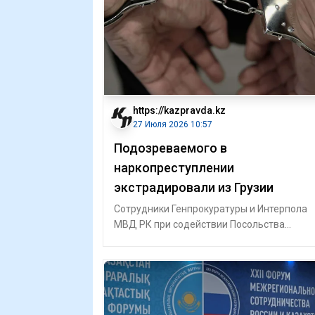
https://kazpravda.kz
27 Июля 2026 10:57
Подозреваемого в
наркопреступлении
экстрадировали из Грузии
Сотрудники Генпрокуратуры и Интерпола
МВД РК при содействии Посольства
Казахстана в Грузии экстрадировали из
Грузии гра