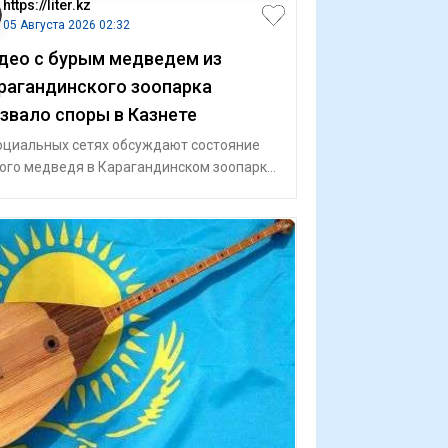
https://liter.kz
05 Августа 2026 02:32
део с бурым медведем из
рагандинского зоопарка
звало споры в Казнете
оциальных сетях обсуждают состояние
ого медведя в Карагандинском зоопарке.
одом стало видео посетителей, котор