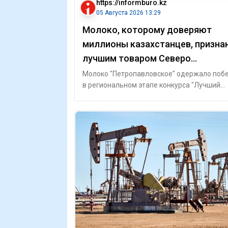
https://informburo.kz
05 Августа 2026 13:29
Молоко, которому доверяют
миллионы казахстанцев, призна
лучшим товаром Северо
Казахстанской области
Молоко "Петропавловское" одержало поб
в региональном этапе конкурса "Лучший
товар Казахстана – 2026" в Северо-Казахс