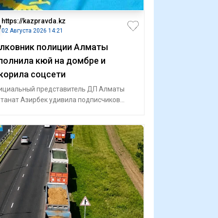
https://kazpravda.kz
02 Августа 2026 14:21
лковник полиции Алматы
полнила кюй на домбре и
корила соцсети
циальный представитель ДП Алматы
танат Азирбек удивила подписчиков
им музыкальным талантом. Видеоролик,
кот