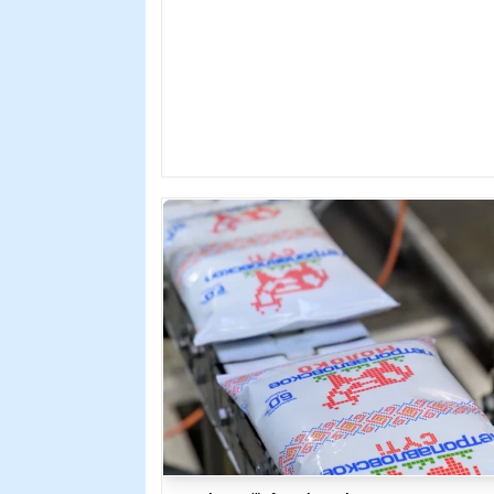
яков, европейских ланей, голубых баранов