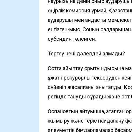
наурызына дейін қоныс аударушыл
өңірлік комиссия құрмай, Қазақста
аударушы мен қандасты мемлекетт
енгізген-мыс. Соның салдарынан 
субсидия төленген.
Тергеу нені дәлелдей алмады?
Сотта айыптау қорытындысына ма
құжат прокурорлық тексеруден кей
сүйеніп жасалғаны анықталды. Қо
ретінде тануды сұрады және сот б
Оспановтың айтуынша, аталған қо
жымқыру және теріс пайдалану фа
әлеуметтік бағдарламалар басқа