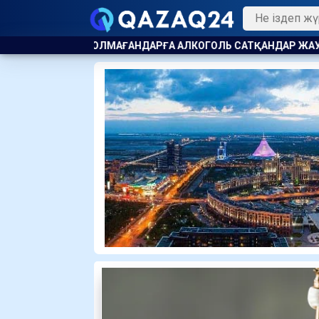
РҒА АЛКОГОЛЬ САТҚАНДАР ЖАУАПҚА ТАРТЫЛДЫ
ЖАҚЫНДА