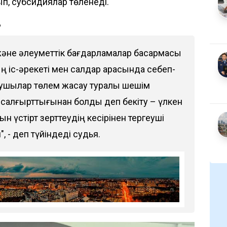
ып, субсидиялар төленеді.
?
және әлеуметтік бағдарламалар басқармасы
іс-әрекеті мен салдар арасында себеп-
алушылар төлем жасау туралы шешім
 салғырттығынан болды деп бекіту – үлкен
ын үстірт зерттеудің кесірінен тергеуші
, - деп түйіндеді судья.