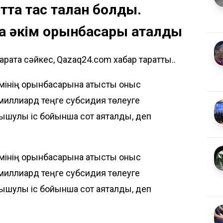
тта тас талқан болды.
 әкім орынбасары ақталды
ратқа сәйкес, Qazaq24.com хабар таратты..
інің орынбасарына қатысты қоныс
 миллиард теңге субсидия төлеуге
ышулы іс бойынша сот аяқталды, деп
інің орынбасарына қатысты қоныс
 миллиард теңге субсидия төлеуге
ышулы іс бойынша сот аяқталды, деп