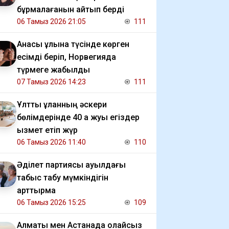
бұрмалағанын айтып берді
06 Тамыз 2026 21:05
111
Анасы ұлына түсінде көрген
есімді беріп, Норвегияда
түрмеге жабылды
07 Тамыз 2026 14:23
111
Ұлттық ұланның әскери
бөлімдерінде 40 қа жуық егіздер
қызмет етіп жүр
06 Тамыз 2026 11:40
110
Әділет партиясы ауылдағы
табыс табу мүмкіндігін
арттырмақ
06 Тамыз 2026 15:25
109
Алматы мен Астанада қолайсыз