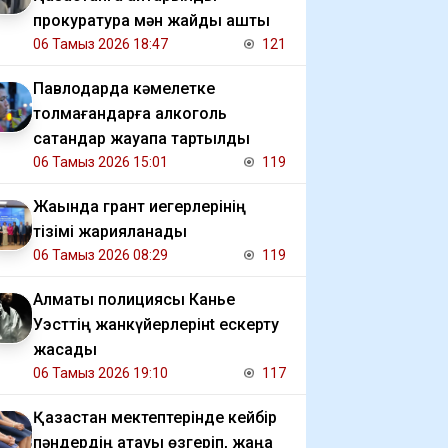
прокуратура мән жайды ашты
06 Тамыз 2026 18:47
121
Павлодарда кәмелетке
толмағандарға алкоголь
сатқандар жауапқа тартылды
06 Тамыз 2026 15:01
119
Жақында грант иегерлерінің
тізімі жарияланады
06 Тамыз 2026 08:29
119
Алматы полициясы Канье
Уэсттің жанкүйерлерінt ескерту
жасады
06 Тамыз 2026 19:10
117
Қазақстан мектептерінде кейбір
пәндердің атауы өзгеріп, жаңа