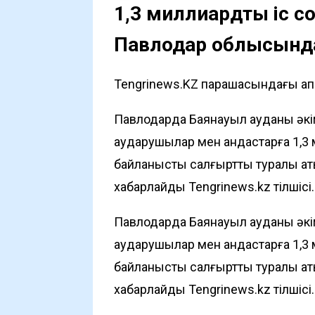
1,3 миллиардтық іс со
Павлодар облысында
Tengrinews.KZ парақшасындағы ақпа
Павлодарда Баянауыл ауданы әкім
аударушылар мен қандастарға 1,3
байланысты салғырттық туралы ат
хабарлайды
Tengrinews.kz
тілшісі.
Павлодарда Баянауыл ауданы әкім
аударушылар мен қандастарға 1,3
байланысты салғырттық туралы ат
хабарлайды
Tengrinews.kz
тілшісі.