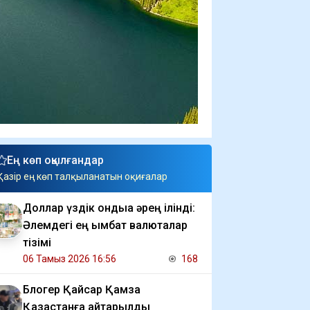
Ең көп оқылғандар
Қазір ең көп талқыланатын оқиғалар
Доллар үздік ондыққа әрең ілінді:
Әлемдегі ең қымбат валюталар
тізімі
06 Тамыз 2026 16:56
168
Блогер Қайсар Қамза
Қазақстанға қайтарылды