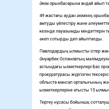
Әкім орынбасарына қандай айып 
49 жастағы аудан әкімінің оры
қамтуды үйлестіру және әлеуметті
кезінде лауазымдық міндеттерін 
әкеп соқтырды деп айыпталды.
Павлодардың қылмыстық істер жө
Әнуарбек Оспановтың мәлімдеуінш
астындағы қызметкерлері Бас п
прокуратурасы жүргізген тексерісте
облыста мансап орталығының жә
қызметкерлеріне қатысты 15 қылмыс
Тергеу нұсқасы бойынша, соттал