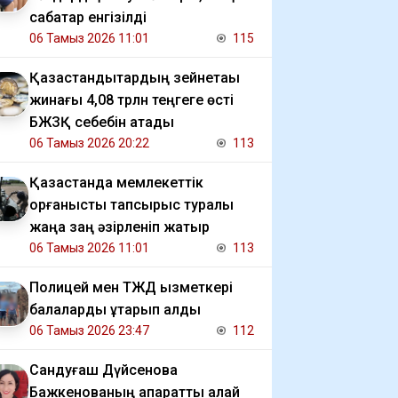
сабақтар енгізілді
06 Тамыз 2026 11:01
115
Қазақстандықтардың зейнетақы
жинағы 4,08 трлн теңгеге өсті
БЖЗҚ себебін атады
06 Тамыз 2026 20:22
113
Қазақстанда мемлекеттік
қорғаныстық тапсырыс туралы
жаңа заң әзірленіп жатыр
06 Тамыз 2026 11:01
113
Полицей мен ТЖД қызметкері
балаларды құтқарып қалды
06 Тамыз 2026 23:47
112
Сандуғаш Дүйсенова
Бажкенованың ақпаратты қалай