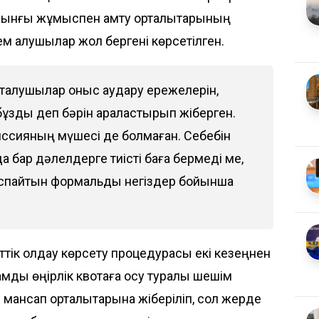
ұрынғы жұмыспен қамту орталықтарының
ем алушылар жол бергені көрсетілген.
тталушылар қоныс аудару ережелерін,
бұзды деп бәрін араластырып жіберген.
омиссияның мүшесі де болмаған. Себебін
да бар дәлелдерге тиісті баға бермеді ме,
наспайтын формальды негіздер бойынша
тік қолдау көрсету процедурасы екі кезеңнен
мды өңірлік квотаға қосу туралы шешім
р мансап орталықтарына жіберіліп, сол жерде