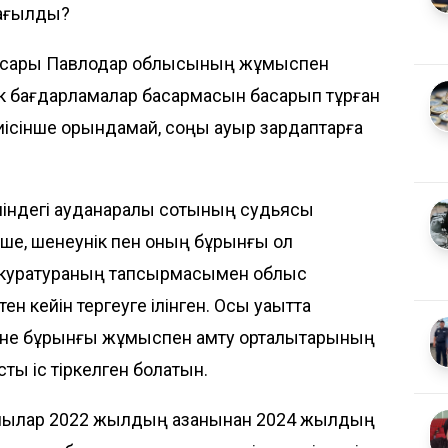
тағылды?
нбасары Павлодар облысының жұмыспен
к бағдарламалар басқармасын басқарып тұрған
тиісінше орындамай, соңы ауыр зардаптарға
ніндегі ауданаралық сотының судьясы
е, шенеунік пен оның бұрынғы қол
рокуратураның тапсырмасымен облыс
н кейін тергеуге ілінген. Осы уақытта
не бұрынғы жұмыспен қамту орталықтарының
тық іс тіркелген болатын.
ушылар 2022 жылдың қазанынан 2024 жылдың