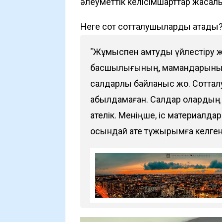
әлеуметтік келісімшарттар жасал
Неге сот сотталушыларды ақтады
"Жұмыспен қамтуды үйлестіру 
басшылығының, мамандарының 
салдарлық байланыс жоқ. Сотт
қабылдамаған. Салдар олардың
қателік. Меніңше, іс материалдар
осындай қате тұжырымға келген"