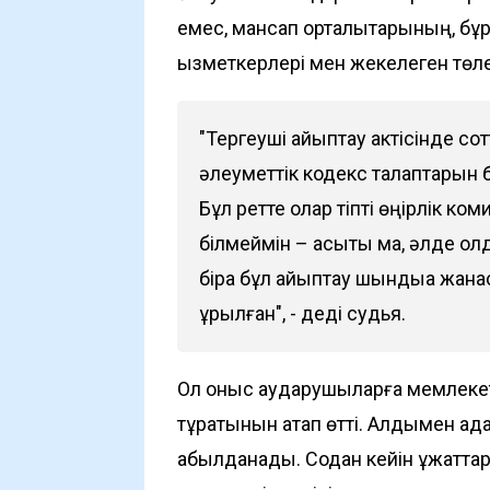
емес, мансап орталықтарының, б
қызметкерлері мен жекелеген төл
"Тергеуші айыптау актісінде со
әлеуметтік кодекс талаптарын 
Бұл ретте олар тіпті өңірлік к
білмеймін – асықты ма, әлде қол
бірақ бұл айыптау шындыққа жа
құрылған", - деді судья.
Ол қоныс аударушыларға мемлекет
тұратынын атап өтті. Алдымен ада
қабылданады. Содан кейін құжатта