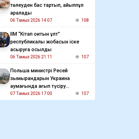
төлеуден бас тартып, айыппұл
арқалады
06 Тамыз 2026 14:07
108
ІІМ “Кітап оқитын ұлт”
республикалық жобасын іске
асыруға қосылды
06 Тамыз 2026 21:11
107
Польша министрі Ресей
зымырандарын Украина
аумағында қағып түсіру
мәселесін көтерді
07 Тамыз 2026 17:00
107