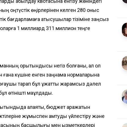
арды қабылдау квотасына енгізу жөніндегі
нның оңтүстік өңірлерінен келген 280 қоныс
ік бағдарламаға қатысушылар тізіміне заңсыз
оларға 1 миллиард 311 миллион теңге
манның қорытындысы негіз болғаны, ал ол
ін ғана күшіне енген заңнама нормаларына
рғаушы тарап бұл құжатты жарамсыз дәлел
ұл өтінішті мақұлдады.
рытындыда алаяқтық, бюджет қаражатын
ктілеріне жұмыспен қамтуды үйлестіру және
рмасының басшылығы мен қызметкерлері