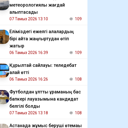
метеорологиялық жағдай
қалыптасады
07 Тамыз 2026 13:10
109
Еліміздегі ежелгі қалалардың
бірі қайта жаңғыртудан өтіп
жатыр
06 Тамыз 2026 16:39
109
Құрылтай сайлауы: теледебат
қалай өтті
06 Тамыз 2026 16:26
108
Футболдан ұлттық құраманың бас
бапкері лауазымына кандидат
белгілі болды
07 Тамыз 2026 13:18
108
Астанада жұмыс беруші өтемақы