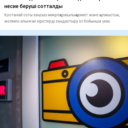
несие беруші сотталды
Қостанай соты заңсыз микроқаржылық қызмет және қылмыстық
жолмен алынған кірістерді заңдастыру ісі бойынша үкім
шығард