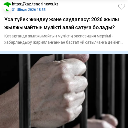
https://kaz.tengrinews.kz
31 Шілде 2026 18:33
Ұсақ түйек жөндеу және саудаласу: 2026 жылы
жылжымайтын мүлікті қалай сатуға болады?
Қазақстанда жылжымайтын мүліктің экспозиция мерзімі -
хабарландыру жарияланғаннан бастап үй сатылғанға дейінгі
уақыт