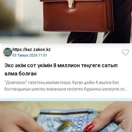
https://kaz.zakon.kz
03 Тамыз 2026 11:01
Экс әкім сот үкімін 8 миллион теңгеге сатып
алмақ болған
"Диапазон" газетінің мәліметінше, бұған дейін 4 жылға бас
бостандығын шектеу жазасына кесілген бұрынғы шенеунік сот
шеш