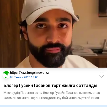
https://kaz.tengrinews.kz
04 Тамыз 2026 18:05
Блогер Гусейн Гасанов төрт жылға сотталды
Мәскеудің Преснен соты блогер Гусейн Гасановты қылмыстық
жолмен алынған ақшаны заңдастыру бойынша сырттай кінәлі
деп