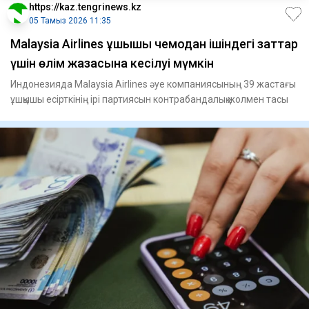
https://kaz.tengrinews.kz
05 Тамыз 2026 11:35
Malaysia Airlines ұшқышы чемодан ішіндегі заттар
үшін өлім жазасына кесілуі мүмкін
Индонезияда Malaysia Airlines әуе компаниясының 39 жастағы
ұшқышы есірткінің ірі партиясын контрабандалық жолмен тасы