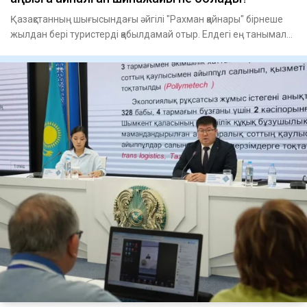
Қазақстанның шығысындағы әйгілі "Рахман қайнары" бірнеше
жылдан бері туристерді қабылдамай отыр. Елдегі ең танымал
ши