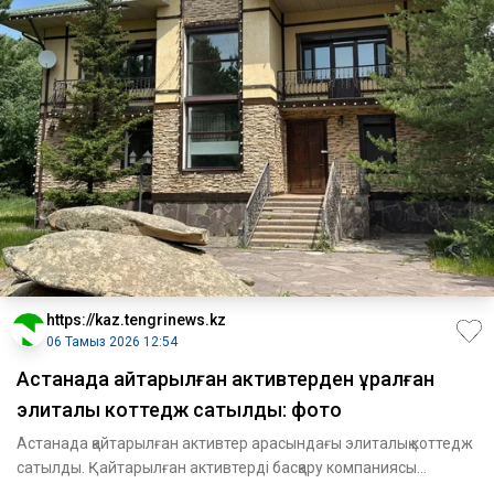
https://kaz.tengrinews.kz
06 Тамыз 2026 12:54
Астанада қайтарылған активтерден құралған
элиталық коттедж сатылды: фото
Астанада қайтарылған активтер арасындағы элиталық коттедж
сатылды. Қайтарылған активтерді басқару компаниясы
сауданы