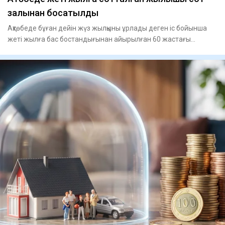
залынан босатылды
Ақтөбеде бұған дейін жүз жылқыны ұрлады деген іс бойынша
жеті жылға бас бостандығынан айырылған 60 жастағы
жылқышы Рах