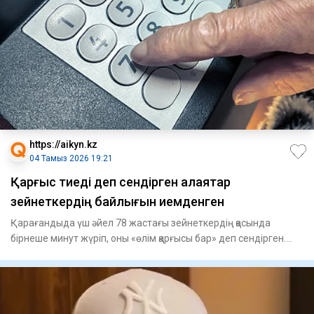
https://aikyn.kz
04 Тамыз 2026 19:21
Қарғыс тиеді деп сендірген алаяқтар
зейнеткердің байлығын иемденген
Қарағандыда үш әйел 78 жастағы зейнеткердің қасында
бірнеше минут жүріп, оны «өлім қарғысы бар» деп сендірген.
Салдары