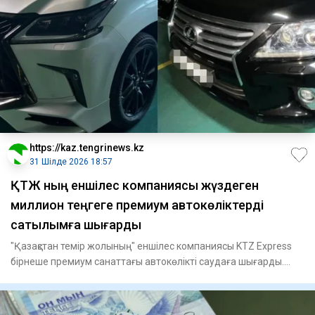
https://kaz.tengrinews.kz
31 Шілде 2026 18:57
ҚТЖ ның еншілес компаниясы жүздеген
миллион теңгеге премиум автокөліктерді
сатылымға шығарды
"Қазақстан темір жолының" еншілес компаниясы KTZ Express
бірнеше премиум санаттағы автокөлікті саудаға шығарды.
Олард