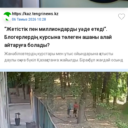
https://kaz.tengrinews.kz
06 Тамыз 2026 10:28
“Жетістік пен миллиондарды уәде етеді“.
Блогерлердің курсына төлеген ақшаны қалай
қайтаруға болады?
Жанәбіловтердің курстары мен ұтыс ойындарына қатысты
даулы оқиға бүкіл Қазақстанға жайылды. Бірақ бұл жағдай осынд