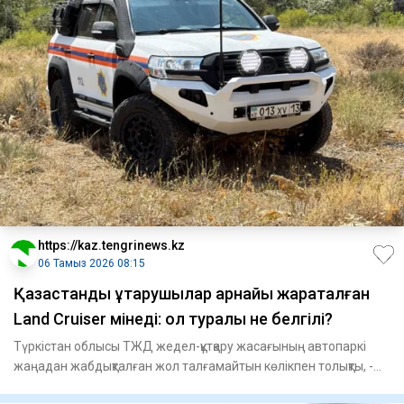
https://kaz.tengrinews.kz
06 Тамыз 2026 08:15
Қазақстандық құтқарушылар арнайы жарақталған
Land Cruiser мінеді: ол туралы не белгілі?
Түркістан облысы ТЖД жедел-құтқару жасағының автопаркі
жаңадан жабдықталған жол талғамайтын көлікпен толықты, -
деп