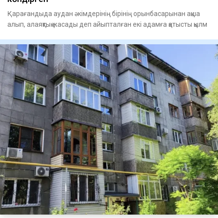
Қарағандыда аудан әкімдерінің бірінің орынбасарынан ақша
алып, алаяқтық жасады деп айыпталған екі адамға қатысты қылм