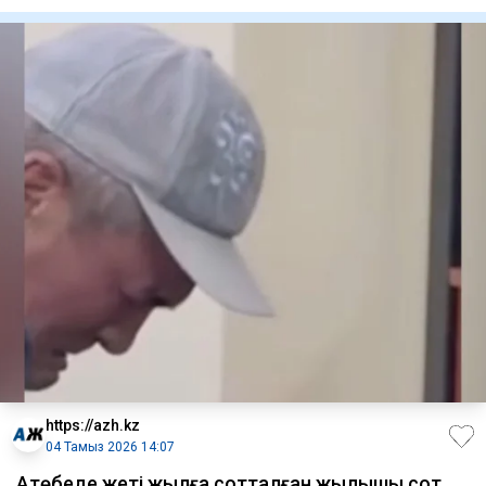
жеңімпазының
https://azh.kz
04 Тамыз 2026 14:07
Ақтөбеде жеті жылға сотталған жылқышы сот