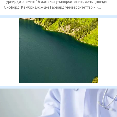
Турнирде әлемнің 16 жетекші университетінің, соның ішінде
Оксфорд, Кембридж және Гарвард университеттерінің
командалар