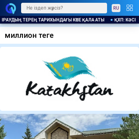
RU
ПОДАҚТАР ҚОҒАМҒА ЖІК САЛМАЙ, ЖҰМЫСШЫЛАРДЫҢ ҚҰҚЫҒЫН
миллион теңге