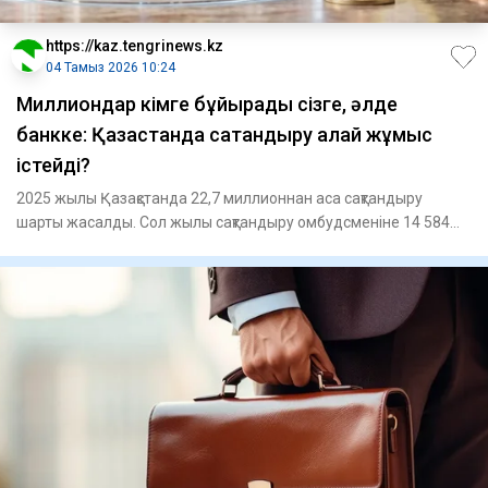
https://kaz.tengrinews.kz
04 Тамыз 2026 10:24
Миллиондар кімге бұйырады сізге, әлде
банкке: Қазақстанда сақтандыру қалай жұмыс
істейді?
2025 жылы Қазақстанда 22,7 миллионнан аса сақтандыру
шарты жасалды. Сол жылы сақтандыру омбудсменіне 14 584
өтініш тү