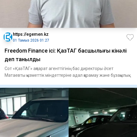
https://egemen.kz
01 Тамыз 2026 01:27
Freedom Finance ісі: ҚазТАГ басшылығы кінәлі
деп танылды
Сот «ҚазТАГ» ақпарат агенттігінің бас директоры Әсет
Матаевты қызметтік міндеттеріне адал қарамау және бұзақылық
жас