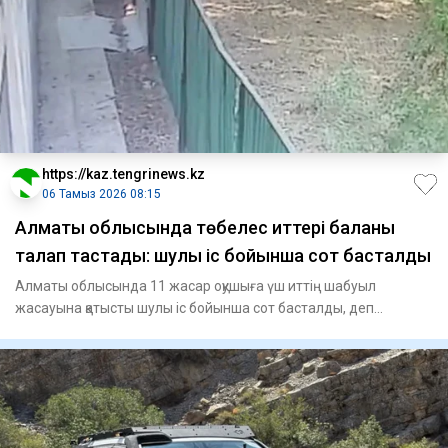
https://kaz.tengrinews.kz
06 Тамыз 2026 08:15
Алматы облысында төбелес иттері баланы
талап тастады: шулы іс бойынша сот басталды
Алматы облысында 11 жасар оқушыға үш иттің шабуыл
жасауына қатысты шулы іс бойынша сот басталды, деп
хабарлайды Tengr