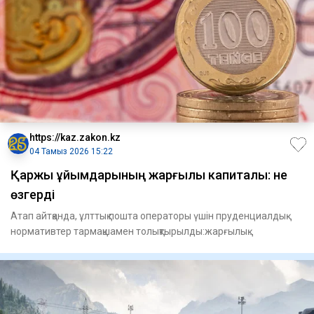
https://kaz.zakon.kz
04 Тамыз 2026 15:22
Қаржы ұйымдарының жарғылық капиталы: не
өзгерді
Атап айтқанда, ұлттық пошта операторы үшін пруденциалдық
нормативтер тармақшамен толықтырылды:жарғылық
капиталдың ең аз