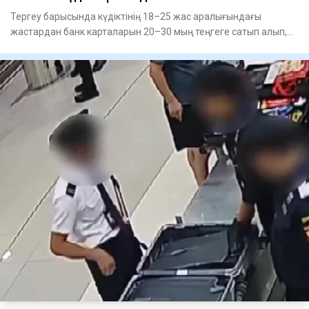
Тергеу барысында күдіктінің 18–25 жас аралығындағы
жастардан банк карталарын 20–30 мың теңгеге сатып алып,
кейін олард