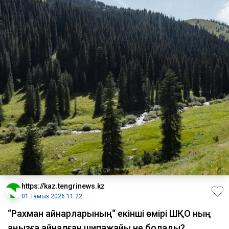
https://kaz.tengrinews.kz
01 Тамыз 2026 11:22
“Рахман қайнарларының“ екінші өмірі ШҚО ның
аңызға айналған шипажайы не болады?