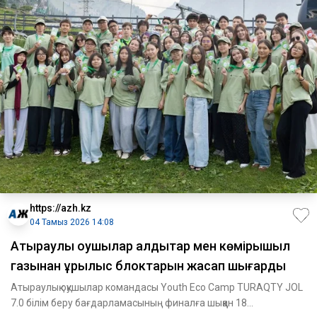
https://azh.kz
04 Тамыз 2026 14:08
​Атыраулық оқушылар қалдықтар мен көмірқышқыл
газынан құрылыс блоктарын жасап шығарды
Атыраулық оқушылар командасы Youth Eco Camp TURAQTY JOL
7.0 білім беру бағдарламасының финалға шыққан 18