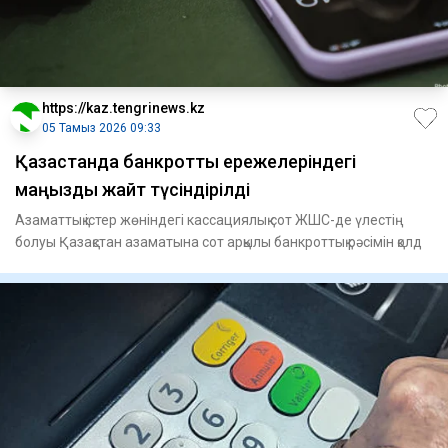
https://kaz.tengrinews.kz
05 Тамыз 2026 09:33
Қазақстанда банкроттық ережелеріндегі
маңызды жайт түсіндірілді
Азаматтық істер жөніндегі кассациялық сот ЖШС-де үлестің
болуы Қазақстан азаматына сот арқылы банкроттық рәсімін қолд