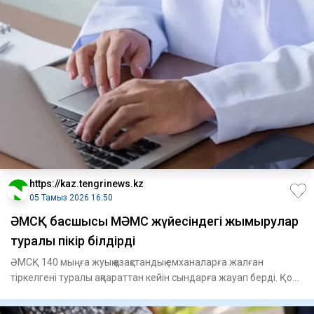
https://kaz.tengrinews.kz
05 Тамыз 2026 16:50
ӘМСҚ басшысы МӘМС жүйесіндегі жымқырулар
туралы пікір білдірді
ӘМСҚ 140 мыңға жуық қазақстандық емханаларға жалған
тіркелгені туралы ақпараттан кейін сындарға жауап берді. Қор
өкіл