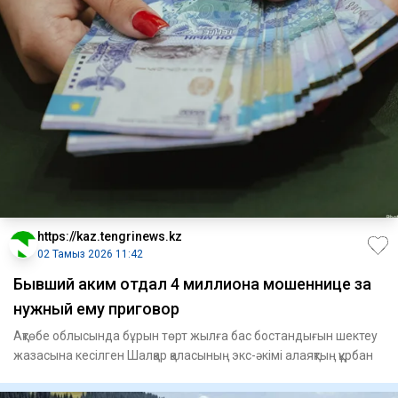
https://kaz.tengrinews.kz
02 Тамыз 2026 11:42
Бывший аким отдал 4 миллиона мошеннице за
нужный ему приговор
Ақтөбе облысында бұрын төрт жылға бас бостандығын шектеу
жазасына кесілген Шалқар қаласының экс-әкімі алаяқтың құрбан