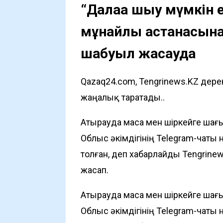
“Далаға шығу мүмкін
мұнайлы астанасына
шабуыл жасауда
Qazaq24.com, Tengrinews.KZ дере
жаңалық таратады..
Атырауда маса мен шіркейге шағ
Облыс әкімдігінің Telegram-чат
толған, деп хабарлайды
Tengrinew
жасап.
Атырауда маса мен шіркейге шағ
Облыс әкімдігінің Telegram-чат