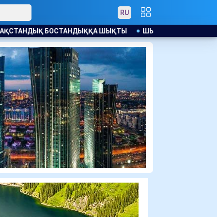
RU
ШЫҚТЫ
ШЫҒЫС ҚАЗАҚСТАНДА ЖАҢАДАН КЕЛГЕН СОТТАЛУ