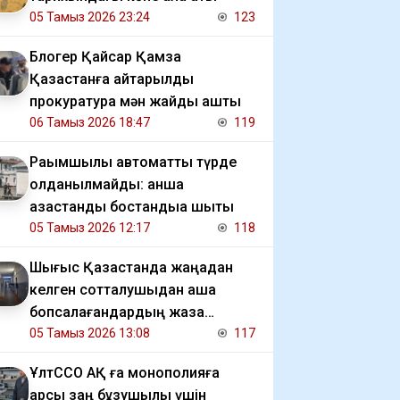
05 Тамыз 2026 23:24
123
Блогер Қайсар Қамза
Қазақстанға қайтарылды
прокуратура мән жайды ашты
06 Тамыз 2026 18:47
119
Рақымшылық автоматты түрде
қолданылмайды: қанша
қазақстандық бостандыққа шықты
05 Тамыз 2026 12:17
118
Шығыс Қазақстанда жаңадан
келген сотталушыдан ақша
бопсалағандардың жаза
мерзімі ұзартылды
05 Тамыз 2026 13:08
117
ҰлтССО АҚ ға монополияға
қарсы заң бұзушылық үшін