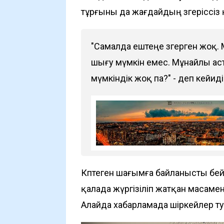
тұрғыны да жағдайдың өзгеріссіз
"Самалда ештеңе өзгерген жоқ.
шығу мүмкін емес. Мұнайлы ас
мүмкіндік жоқ па?" - деп кейиді
Көптеген шағымға байланысты бейс
қалада жүргізіліп жатқан масаме
Алайда хабарламада шіркейлер т