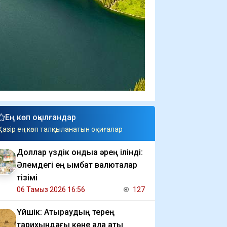
Ең көп оқылғандар
Қазір ең көп талқыланатын оқиғалар
Доллар үздік ондыққа әрең ілінді:
Әлемдегі ең қымбат валюталар
тізімі
06 Тамыз 2026 16:56
127
Үйшік: Атыраудың терең
тарихындағы көне қала аты