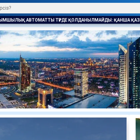
 ҚОЛДАНЫЛМАЙДЫ: ҚАНША ҚАЗАҚСТАНДЫҚ БОСТАНДЫҚҚА 