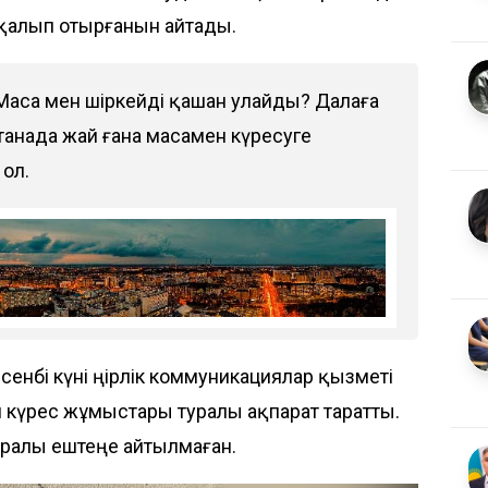
 қалып отырғанын айтады.
 Маса мен шіркейді қашан улайды? Далаға
танада жай ғана масамен күресуге
 ол.
енбі күні өңірлік коммуникациялар қызметі
н күрес жұмыстары туралы ақпарат таратты.
уралы ештеңе айтылмаған.