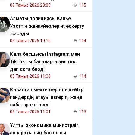
05 Тамыз 2026 23:05
115
Алматы полициясы Канье
Уэсттің жанкүйерлерінt ескерту
жасады
06 Тамыз 2026 19:10
114
Қала басшысы Instagram мен
TikTok ты балаларға зиянды
деп сотқа берді
05 Тамыз 2026 11:03
114
Қазақстан мектептерінде кейбір
пәндердің атауы өзгеріп, жаңа
сабақтар енгізілді
06 Тамыз 2026 11:01
113
Ұлттық экономика министрлігі
аппаратының басшысы