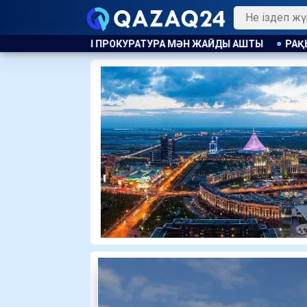
ТУРА МӘН ЖАЙДЫ АШТЫ
РАҚЫМШЫЛЫҚ АВТОМАТТЫ ТҮРДЕ