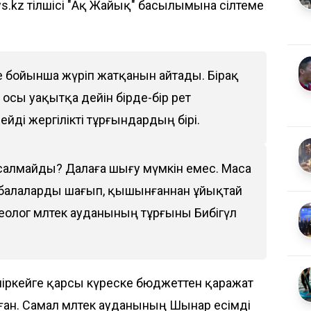
s.kz
тілшісі
"Ақ Жайық"
басылымына сілтеме
е бойынша жүріп жатқанын айтады. Бірақ
 осы уақытқа дейін бірде-бір рет
ейді жергілікті тұрғындардың бірі.
асалмайды? Далаға шығу мүмкін емес. Маса
де балаларды шағып, қышынғаннан ұйықтай
еолог мөлтек ауданының тұрғыны Бибігүл
шіркейге қарсы күреске бюджеттен қаражат
аған. Самал мөлтек ауданының Шынар есімді