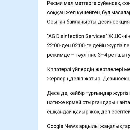
Ресми мәліметтерге сүйенсек, со
соққан жел күшейген, бұл масала
Осыған байланысты дезинсекция
"AG Disinfection Services" ЖШС-н
22:00-ден 02:00-ге дейін жүргізіл
режимде – тәулігіне 3–4 рет шы
Көппәтерлі үйлердің жертөлелері 
жерлер өңделіп жатыр. Дезинсек
Десе де, кейбір тұрғындар жүргі
нәтиже көрмей отырғандарын айта
ешқандай қайыр жоқ деп есептей
Google News арқылы жаңалықта