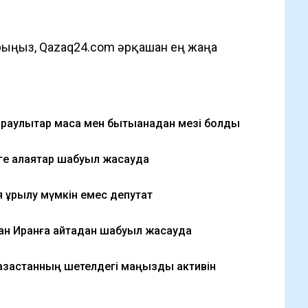
ыңыз, Qazaq24.com әрқашан ең жаңа
ыраулықтар маса мен бытықанадан мезі болды
е алаяқтар шабуыл жасауда
 құрылу мүмкін емес депутат
тан Иранға қайтадан шабуыл жасауда
зақстанның шетелдегі маңызды активін