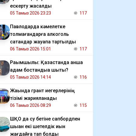
ескерту жасалды
05 Тамыз 2026 23:23
117
Павлодарда кәмелетке
толмағандарға алкоголь
сатқандар жауапқа тартылды
06 Тамыз 2026 15:01
117
Рақымшылық: Қазақстанда қанша
адам бостандыққа шықты?
05 Тамыз 2026 14:14
116
Жақында грант иегерлерінің
тізімі жарияланады
06 Тамыз 2026 08:29
115
ШҚО да су бетіне сапбордпен
шыққан екі шетелдік қиын
жағдайға тап болды