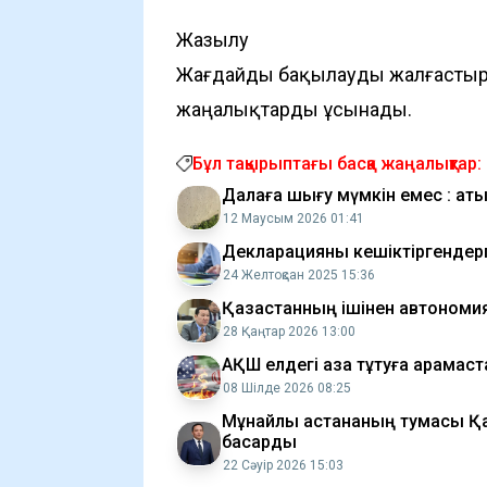
Жазылу
Жағдайды бақылауды жалғастыр
жаңалықтарды ұсынады.
Бұл тақырыптағы басқа жаңалықтар:
Далаға шығу мүмкін емес : ат
12 Маусым 2026 01:41
Декларацияны кешіктіргендерг
24 Желтоқсан 2025 15:36
Қазақстанның ішінен автономия
28 Қаңтар 2026 13:00
АҚШ елдегі аза тұтуға қарамас
08 Шілде 2026 08:25
Мұнайлы астананың тумасы Қа
басқарды
22 Сәуір 2026 15:03