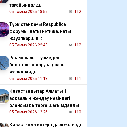
тағайындалды
05 Тамыз 2026 18:55
112
Түркістандағы Respublica
форумы: нақты нәтиже, нақты
жауапкершілік
05 Тамыз 2026 22:45
112
Рақымшылық: түрмеден
босатылғандардың саны
жарияланды
05 Тамыз 2026 11:18
111
Қазақстандықтар Алматы 1
вокзалын жөндеу кезіндегі
қолайсыздықтарға шағымданды
05 Тамыз 2026 12:26
110
Қазақстанда интерн дәрігерлерді