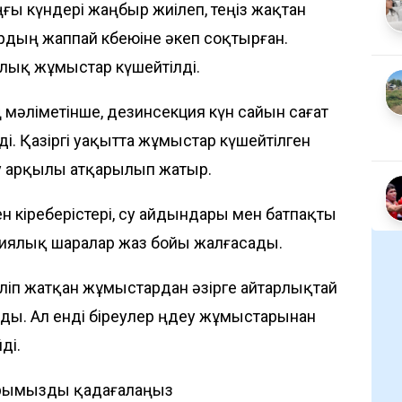
ңғы күндері жаңбыр жиілеп, теңіз жақтан
рдың жаппай көбеюіне әкеп соқтырған.
лық жұмыстар күшейтілді.
ің мәліметінше, дезинсекция күн сайын сағат
еді. Қазіргі уақытта жұмыстар күшейтілген
ғу арқылы атқарылып жатыр.
мен кіреберістері, су айдындары мен батпақты
циялық шаралар жаз бойы жалғасады.
зіліп жатқан жұмыстардан әзірге айтарлықтай
ды. Ал енді біреулер өңдеу жұмыстарынан
ді.
рымызды қадағалаңыз