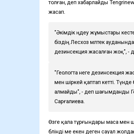
толған, деп хабарлайды
Tengrinew
жасап.
"Әкімдік өңдеу жұмыстары кест
біздің Лесхоз мөлтек ауданында
дезинсекция жасалған жоқ", - д
"Геологта неге дезинсекция ж
мен шіркей қаптап кетті. Түн
алмайды", - деп шағымданды Г
Сарғалиева.
Өзге қала тұрғындары маса мен 
бөлінді ме екен деген сауал жолд