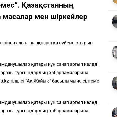
 емес“. Қазақстанның
 масалар мен шіркейлер
ккөзінен алынған ақпаратқа сүйене отырып
ымданушылар қатары күн санап артып келеді.
ы наразы тұрғындардың хабарламаларына
s.kz
тілшісі
"Ақ Жайық"
басылымына сілтеме
ымданушылар қатары күн санап артып келеді.
ы наразы тұрғындардың хабарламаларына