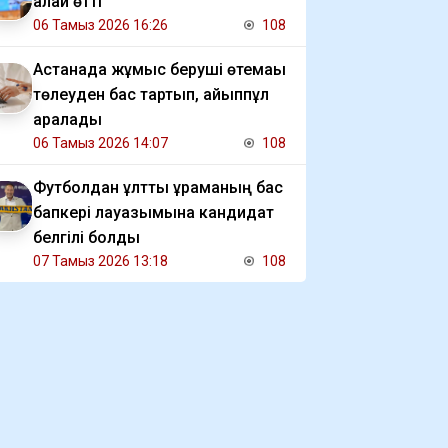
қалай өтті
06 Тамыз 2026 16:26
108
Астанада жұмыс беруші өтемақы
төлеуден бас тартып, айыппұл
арқалады
06 Тамыз 2026 14:07
108
Футболдан ұлттық құраманың бас
бапкері лауазымына кандидат
белгілі болды
07 Тамыз 2026 13:18
108