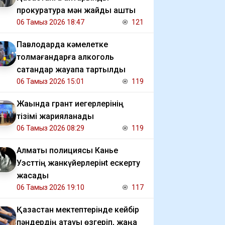
прокуратура мән жайды ашты
06 Тамыз 2026 18:47
121
Павлодарда кәмелетке
толмағандарға алкоголь
сатқандар жауапқа тартылды
06 Тамыз 2026 15:01
119
Жақында грант иегерлерінің
тізімі жарияланады
06 Тамыз 2026 08:29
119
Алматы полициясы Канье
Уэсттің жанкүйерлерінt ескерту
жасады
06 Тамыз 2026 19:10
117
Қазақстан мектептерінде кейбір
пәндердің атауы өзгеріп, жаңа