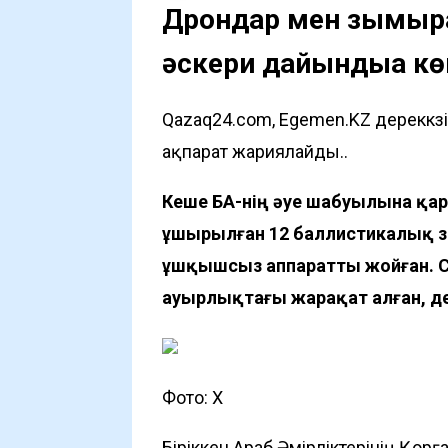
Дрондар мен зымыран
әскери дайындыққа кө
Qazaq24.com, Egemen.KZ дереккөз
ақпарат жариялайды..
Кеше БАӘ-нің әуе шабуылына қа
ұшырылған 12 баллистикалық 
ұшқышсыз аппаратты жойған. 
ауырлықтағы жарақат алған, 
Фото: Х
Біріккен Араб Әмірліктерінің Қор