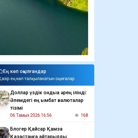
Ең көп оқылғандар
Қазір ең көп талқыланатын оқиғалар
Доллар үздік ондыққа әрең ілінді:
Әлемдегі ең қымбат валюталар
тізімі
06 Тамыз 2026 16:56
168
Блогер Қайсар Қамза
Қазақстанға қайтарылды