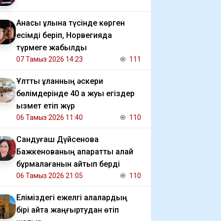
Анасы ұлына түсінде көрген
есімді беріп, Норвегияда
түрмеге жабылды
07 Тамыз 2026 14:23
111
Ұлттық ұланның әскери
бөлімдерінде 40 қа жуық егіздер
қызмет етіп жүр
06 Тамыз 2026 11:40
110
Сандуғаш Дүйсенова
Бажкенованың ақпаратты қалай
бұрмалағанын айтып берді
06 Тамыз 2026 21:05
110
Еліміздегі ежелгі қалалардың
бірі қайта жаңғыртудан өтіп