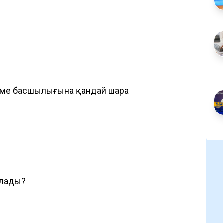
еме басшылығына қандай шара
олады?