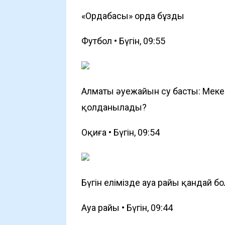
«Ордабасы» орда бұзды
Футбол • Бүгін, 09:55
Алматы әуежайын су басты: Мек
қолданылады?
Оқиға • Бүгін, 09:54
Бүгін елімізде ауа райы қандай б
Ауа райы • Бүгін, 09:44