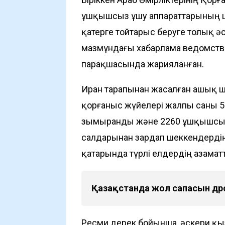
ұшқышсыз ұшу аппараттарының ш
қатерге тойтарыс беруге толық ә
мазмұндағы хабарлама ведомство
парақшасында жарияланған.
Иран тарапынан жасалған ашық ш
қорғаныс жүйелері жалпы саны 5
зымыранды және 2260 ұшқышсыз
салдарынан зардап шеккендердің
қатарында түрлі елдердің азаматт
Қазақстанда жол сапасын д
Ресми дерек бойынша, әскери қы