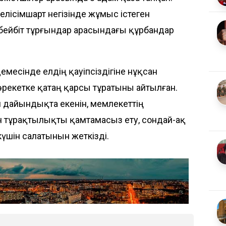
елісімшарт негізінде жұмыс істеген
 бейбіт тұрғындар арасындағы құрбандар
месінде елдің қауіпсіздігіне нұқсан
 әрекетке қатаң қарсы тұратыны айтылған.
и дайындықта екенін, мемлекеттің
пен тұрақтылықты қамтамасыз ету, сондай-ақ
күшін салатынын жеткізді.