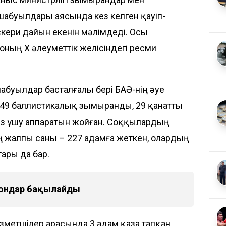
абуылдары аясында кез келген қауіп-
скери дайын екенін мәлімдеді. Осы
ның Х әлеуметтік желісіндегі ресми
абуылдар басталғалы бері БАӘ-нің әуе
49 баллистикалық зымыранды, 29 қанатты
 ұшу аппаратын жойған. Соққылардың
 жалпы саны – 227 адамға жеткен, олардың
ары да бар.
рондар бақылайды
зметшілер арасында 3 адам қаза тапқан.