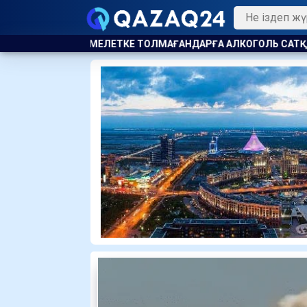
 ТОЛМАҒАНДАРҒА АЛКОГОЛЬ САТҚАНДАР ЖАУАПҚА ТАРТЫЛД