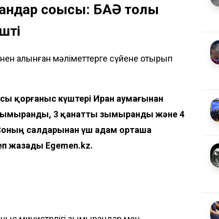
дар соққысы: БАӘ толық
шті
інен алынған мәліметтерге сүйене отырып
рсы қорғаныс күштері Иран аумағынан
зымыранды, 3 қанатты зымыранды және 4
Соның салдарынан үш адам орташа
деп жазады
Egemen.kz
.
ғаныс министрлігі зымырандар мен