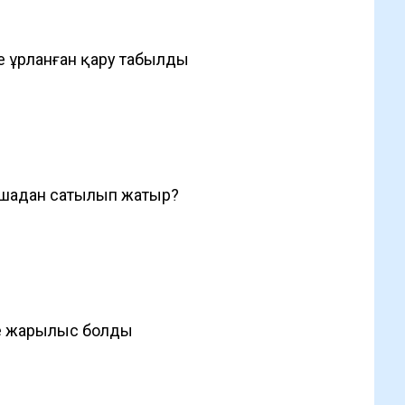
е ұрланған қару табылды
ншадан сатылып жатыр?
де жарылыс болды