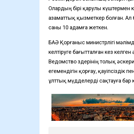
Олардың бірі қарулы күштермен к
азаматтық қызметкер болған. Ал
саны 10 адамға жеткен.
БАӘ Қорғаныс министрлігі мәлімде
келтіруге бағытталған кез келген
Ведомство өздерінің толық әскер
егемендігін қорғау, қауіпсіздік 
ұлттық мүдделерді сақтауға бар 