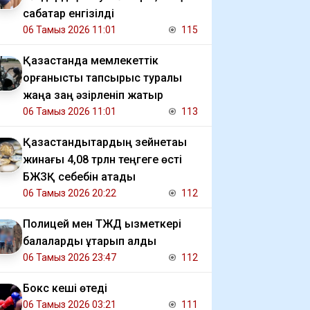
сабақтар енгізілді
06 Тамыз 2026 11:01
115
Қазақстанда мемлекеттік
қорғаныстық тапсырыс туралы
жаңа заң әзірленіп жатыр
06 Тамыз 2026 11:01
113
Қазақстандықтардың зейнетақы
жинағы 4,08 трлн теңгеге өсті
БЖЗҚ себебін атады
06 Тамыз 2026 20:22
112
Полицей мен ТЖД қызметкері
балаларды құтқарып қалды
06 Тамыз 2026 23:47
112
Бокс кеші өтеді
06 Тамыз 2026 03:21
111