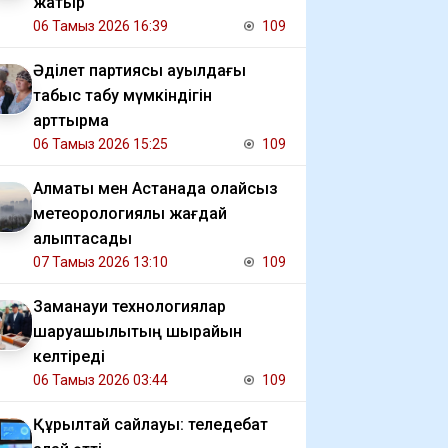
жатыр
06 Тамыз 2026 16:39
109
Әділет партиясы ауылдағы
табыс табу мүмкіндігін
арттырмақ
06 Тамыз 2026 15:25
109
Алматы мен Астанада қолайсыз
метеорологиялық жағдай
қалыптасады
07 Тамыз 2026 13:10
109
Заманауи технологиялар
шаруашылықтың шырайын
келтіреді
06 Тамыз 2026 03:44
109
Құрылтай сайлауы: теледебат