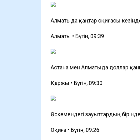
Алматыда қаңтар оқиғасы кезінд
Алматы • Бүгін, 09:39
Астана мен Алматыда доллар қа
Қаржы • Бүгін, 09:30
Өскемендегі зауыттардың бірін
Оқиға • Бүгін, 09:26