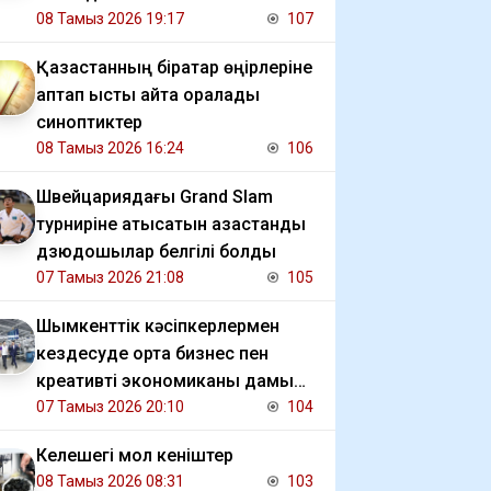
08 Тамыз 2026 19:17
107
Қазақстанның бірқатар өңірлеріне
аптап ыстық қайта оралады
синоптиктер
08 Тамыз 2026 16:24
106
Швейцариядағы Grand Slam
турниріне қатысатын қазақстандық
дзюдошылар белгілі болды
07 Тамыз 2026 21:08
105
Шымкенттік кәсіпкерлермен
кездесуде орта бизнес пен
креативті экономиканы дамыту
мәселесі талқыланды
07 Тамыз 2026 20:10
104
Келешегі мол кеніштер
08 Тамыз 2026 08:31
103