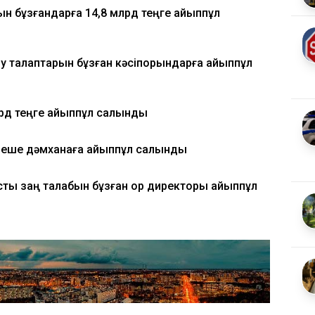
 бұзғандарға 14,8 млрд теңге айыппұл
у талаптарын бұзған кәсіпорындарға айыппұл
лрд теңге айыппұл салынды
рнеше дәмханаға айыппұл салынды
сты заң талабын бұзған қор директоры айыппұл