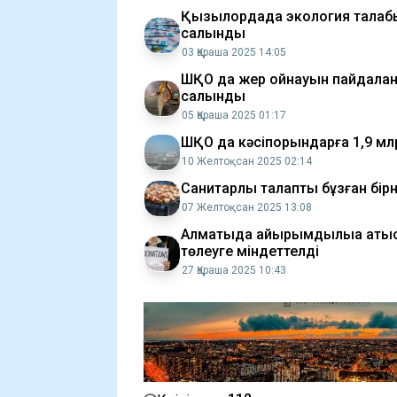
Қызылордада экология талабын
салынды
03 Қараша 2025 14:05
ШҚО да жер қойнауын пайдалан
салынды
05 Қараша 2025 01:17
ШҚО да кәсіпорындарға 1,9 м
10 Желтоқсан 2025 02:14
Санитарлық талапты бұзған бі
07 Желтоқсан 2025 13:08
Алматыда қайырымдылыққа қаты
төлеуге міндеттелді
27 Қараша 2025 10:43