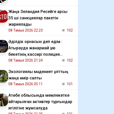
Жаңа Зеландия Ресейге қарсы
35 ші санкциялар пакетін
жариялады
08 Тамыз 2026 22:23
102
Әділдік орнасын деп едім :
Атырауда жанармай құю
бекетінің кассирі полиция
шақырғаны үшін жазаланғанын
08 Тамыз 2026 21:24
102
даулауда
Экологиялық мәдениет ұлттың
жаңа өмір салты
08 Тамыз 2026 05:11
101
​Ақтөбе облысында мемлекетке
қайтарылған активтер тұрғындар
игілігіне жұмсалуда