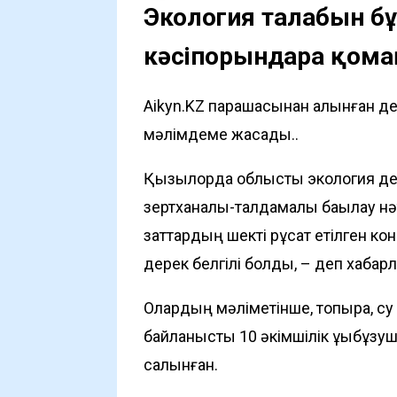
Экология талабын б
кәсіпорындарға қом
Aikyn.KZ парақшасынан алынған д
мәлімдеме жасады..
Қызылорда облыстық экология д
зертханалық-талдамалы бақылау 
заттардың шекті рұқсат етілген к
дерек белгілі болды, – деп хаба
Олардың мәліметінше, топырақ, с
байланысты 10 әкімшілік құқықбұзу
салынған.