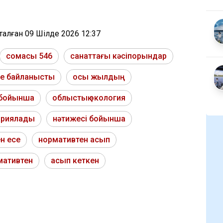
тталған
09 Шілде 2026 12:37
сомасы 546
санаттағы кәсіпорындар
ге байланысты
осы жылдың
 бойынша
облыстық экология
ариялады
нәтижесі бойынша
н есе
нормативтен асып
мативтен
асып кеткен