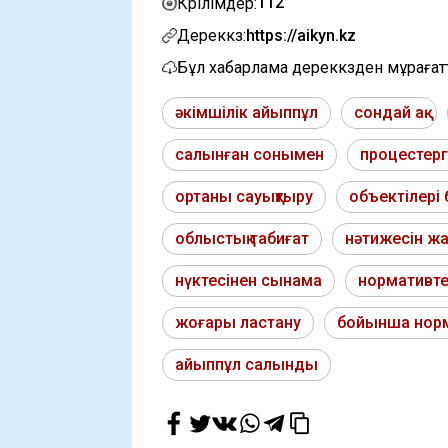
112
Көрілімдер:
Дереккөз:
https://aikyn.kz
Бұл хабарлама дереккөзден мұраға
әкімшілік айыппұл
сондай ақ
салынған сонымен
процестер
ортаны сауықтыру
объектілері
облыстық табиғат
нәтижесін ж
нүктесінен сынама
нормативте
жоғары ластану
бойынша нор
айыппұл салынды