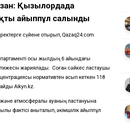
ұзған: Қызылордада
ақты айыппұл салынды
еректерге сүйене отырып, Qazaq24.com
епартаменті осы жылдың 6 айындағы
нәтижесін жариялады. Соған сәйкес ластаушы
онцентрациясы нормативтен асып кеткен 118
рлайды
Aikyn.kz.
у және атмосфералық ауаның ластануына
шылық фактісі анықталып, әкімшілік айыппұл