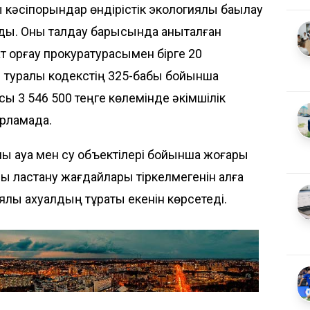
ы кәсіпорындар өндірістік экологиялық бақылау
ды. Оны талдау барысында анықталған
ат қорғау прокуратурасымен бірге 20
лық туралы кодекстің 325-бабы бойынша
сы 3 546 500 теңге көлемінде әкімшілік
арламада.
ық ауа мен су объектілері бойынша жоғары
ы ластану жағдайлары тіркелмегенін алға
ялық ахуалдың тұрақты екенін көрсетеді.