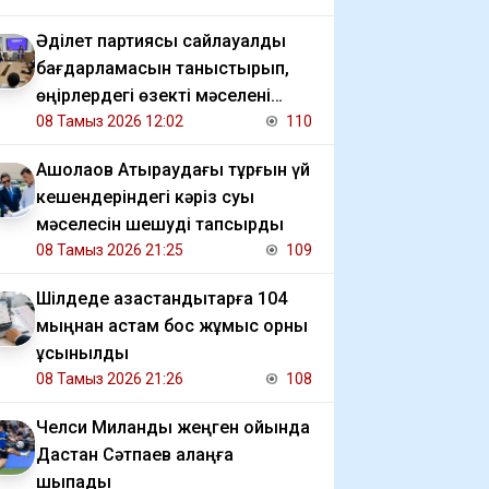
Әділет партиясы сайлауалды
бағдарламасын таныстырып,
өңірлердегі өзекті мәселені
талқылады
08 Тамыз 2026 12:02
110
​Ақшолақов Атыраудағы тұрғын үй
кешендеріндегі кәріз суы
мәселесін шешуді тапсырды
08 Тамыз 2026 21:25
109
​Шілдеде қазақстандықтарға 104
мыңнан астам бос жұмыс орны
ұсынылды
08 Тамыз 2026 21:26
108
Челси Миланды жеңген ойында
Дастан Сәтпаев алаңға
шықпады