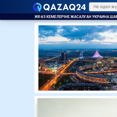
ІНЕ ЖАСАЛҒАН УКРАИНА ШАБУЫЛЫНАН КЕЙІН ҚАРА ТЕҢІЗДЕ К