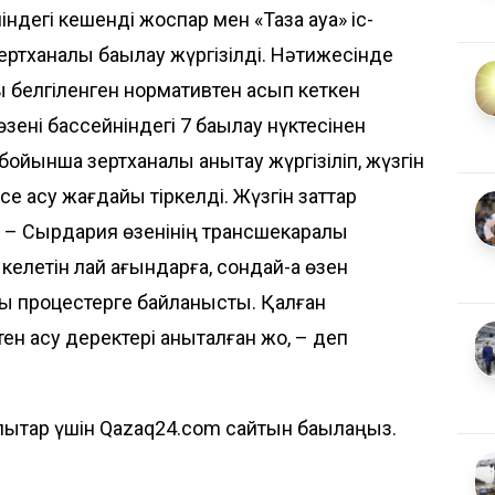
ндегі кешенді жоспар мен «Таза ауа» іс-
ртханалық бақылау жүргізілді. Нәтижесінде
белгіленген нормативтен асып кеткен
өзені бассейніндегі 7 бақылау нүктесінен
ойынша зертханалық анықтау жүргізіліп, жүзгін
се асу жағдайы тіркелді. Жүзгін заттар
– Сырдария өзенінің трансшекаралық
келетін лай ағындарға, сондай-ақ өзен
қ процестерге байланысты. Қалған
 асу деректері анықталған жоқ, – деп
ықтар үшін Qazaq24.com сайтын бақылаңыз.