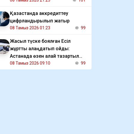
08 Тамыз 2026 21:25
101
Қазақстанда аккредиттеу
цифрландырылып жатыр
08 Тамыз 2026 01:23
99
Жасыл түске боялған Есіл
жұртты алаңдатып қойды:
Астанада өзен қалай тазартылып
жатыр
08 Тамыз 2026 09:10
99