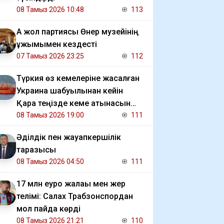
08 Тамыз 2026 10:48
113
Ақ жол партиясы Өнер музейінің
ұжымымен кездесті
07 Тамыз 2026 23:25
112
Түркия өз кемелеріне жасалған
Украина шабуылынан кейін
Қара теңізде кеме қатынасын
шектеді
08 Тамыз 2026 19:00
111
Әділдік пен жауапкершілік
таразысы
08 Тамыз 2026 04:50
111
17 млн еуро жалақы мен жер
телімі: Салах Трабзонспордан
мол пайда көрді
08 Тамыз 2026 21:21
110