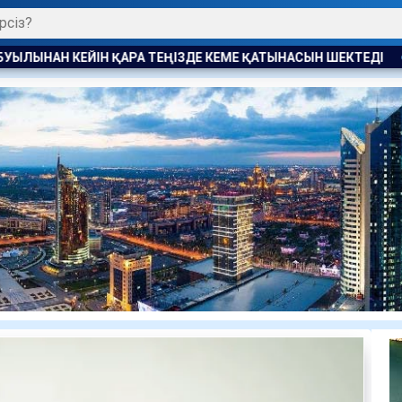
ЕМЕ ҚАТЫНАСЫН ШЕКТЕДІ
ӘДІЛДІК ПЕН ЖАУАПКЕРШІЛІК Т