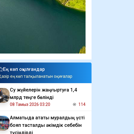
Ең көп оқылғандар
Қазір ең көп талқыланатын оқиғалар
Су жүйелерін жаңғыртуға 1,4
млрд теңге бөлінді
08 Тамыз 2026 03:20
114
Алматыда атақты муралдың үсті
бояп тасталды әкімдік себебін
түсіндірді