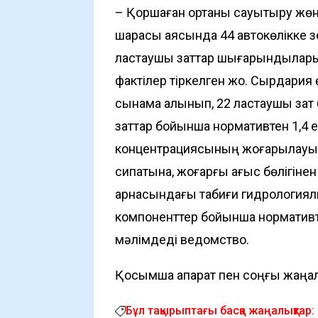
– Қоршаған ортаны сауықтыру жөні
шарасы аясында 44 автокөлікке зе
ластаушы заттар шығарындылары 
фактілер тіркелген жоқ. Сырдария 
сынама алынып, 22 ластаушы зат б
заттар бойынша нормативтен 1,4 е
концентрациясының жоғарылауы 
сипатына, жоғарғы ағыс бөлігінен 
арнасындағы табиғи гидрологиялы
компоненттер бойынша нормативтен
мәлімдеді ведомство.
Қосымша ақпарат пен соңғы жаңал
Бұл тақырыптағы басқа жаңалықтар: