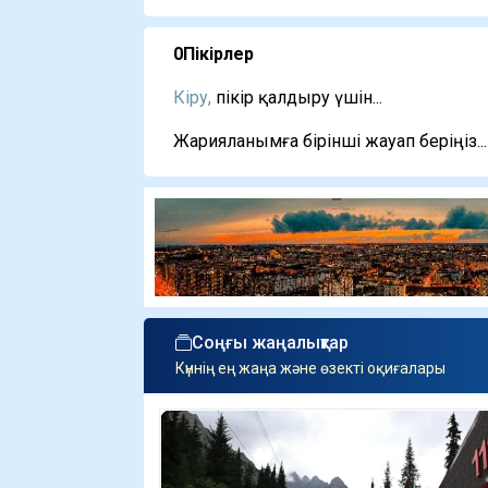
0
Пікірлер
Кіру,
пікір қалдыру үшін...
Жарияланымға бірінші жауап беріңіз...
Соңғы жаңалықтар
Күннің ең жаңа және өзекті оқиғалары