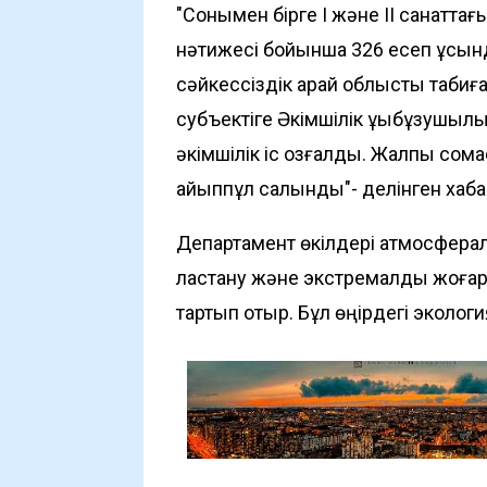
"Сонымен бірге I және II санаттағ
нәтижесі бойынша 326 есеп ұсын
сәйкессіздік қарай облыстық табиғ
субъектіге Әкімшілік құқықбұзушы
әкімшілік іс қозғалды. Жалпы сома
айыппұл салынды"- делінген хаб
Департамент өкілдері атмосферал
ластану және экстремалды жоғар
тартып отыр. Бұл өңірдегі экологи