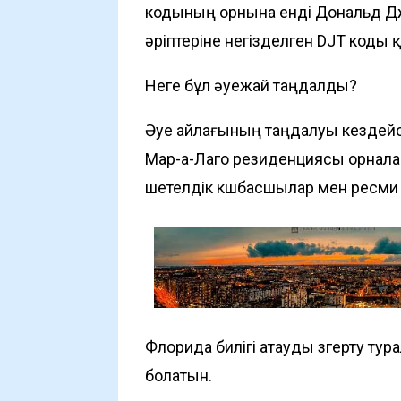
кодының орнына енді Дональд Дж
әріптеріне негізделген DJT коды
Неге бұл әуежай таңдалды?
Әуе айлағының таңдалуы кездей
Мар-а-Лаго резиденциясы орналасқ
шетелдік көшбасшылар мен ресм
Флорида билігі атауды өзгерту т
болатын.