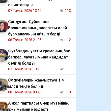
қалыптасады
07 Тамыз 2026 13:10
113
Сандуғаш Дүйсенова
Бажкенованың ақпаратты қалай
бұрмалағанын айтып берді
06 Тамыз 2026 21:05
112
Футболдан ұлттық құраманың бас
бапкері лауазымына кандидат
белгілі болды
07 Тамыз 2026 13:18
111
Су жүйелерін жаңғыртуға 1,4
млрд теңге бөлінді
08 Тамыз 2026 03:20
110
Ақ жол партиясы Өнер музейінің
ұжымымен кездесті