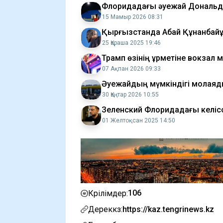
Флоридадағы әуежай Дональд Т
15 Мамыр 2026 08:31
Қырғызстанда Абай Құнанбайұл
25 Қараша 2025 19:46
Трамп өзінің құрметіне вокзал 
07 Ақпан 2026 09:33
Әуежайдың мүмкіндігі молая
30 Қаңтар 2026 10:55
Зеленский Флоридадағы келіс
01 Желтоқсан 2025 14:50
106
Көрілімдер:
Дереккөз:
https://kaz.tengrinews.kz