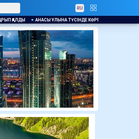
RU
ІНДЕ КӨРГЕН ЕСІМДІ БЕРІП, НОРВЕГИЯДА ТҮРМЕГЕ ЖАБЫЛДЫ