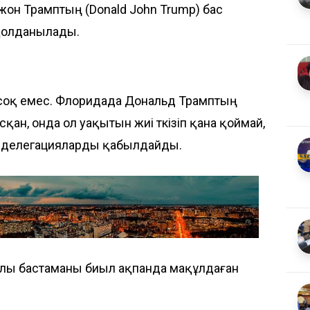
он Трамптың (Donald John Trump) бас
 қолданылады.
соқ емес. Флоридада Дональд Трамптың
ан, онда ол уақытын жиі өткізіп қана қоймай,
и делегацияларды қабылдайды.
уралы бастаманы биыл ақпанда мақұлдаған