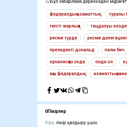
Бұл хабарлама дереккөзден мұраға
федералдық азаматтық
туралы
тиісті жарлыққа
таңдалуы кезде
ресми түрде
ресми делегация
президенті дональд
палм бич
орналасқан онда
онда ол
к
ақш федералдық
азаматтық ави
0
Пікірлер
Кіру,
пікір қалдыру үшін...