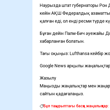
Наурызда штат губернаторы Рон 
кейін АҚШ Федералдық азаматтық
қалған еді, ол енді ресми түрде кү
Бұған дейін Палм-Бич әуежайы
До
хабарланған болатын.
Тағы оқыңыз:
Lufthansa кейбір ж
Google News арқылы жаңалықта
Жазылу
Маңызды жаңалықтар мен жаңарту
сайтын қадағалаңыз.
Бұл тақырыптағы басқа жаңалықтар: