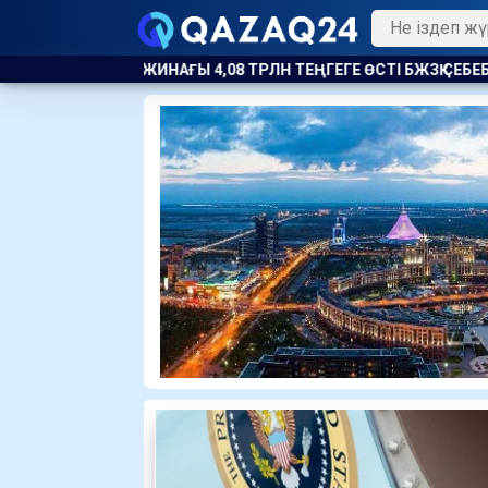
ЛН ТЕҢГЕГЕ ӨСТІ БЖЗҚ СЕБЕБІН АТАДЫ
ПОЛИЦЕЙ МЕН ТЖД Қ