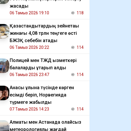
жасады
06 Тамыз 2026 19:10
118
Қазақстандықтардың зейнетақы
жинағы 4,08 трлн теңгеге өсті
БЖЗҚ себебін атады
06 Тамыз 2026 20:22
114
Полицей мен ТЖД қызметкері
балаларды құтқарып қалды
06 Тамыз 2026 23:47
114
Анасы ұлына түсінде көрген
есімді беріп, Норвегияда
түрмеге жабылды
07 Тамыз 2026 14:23
114
Алматы мен Астанада қолайсыз
метеорологиялық жағдай