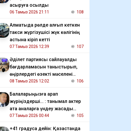
асыруға қосылды
06 Тамыз 2026 21:11
108
Алматыда рөлде қалғып кеткен
такси жүргізушісі жүк көлігінің
астына кіріп кетті
07 Тамыз 2026 12:39
107
Әділет партиясы сайлауалды
бағдарламасын таныстырып,
өңірлердегі өзекті мәселені
талқылады
08 Тамыз 2026 12:02
106
Балаларыңызға қарап
жүріңіздерші... : танымал актер
ата аналарға үндеу жасады
(видео)
07 Тамыз 2026 00:44
105
+41 градусқа дейін: Қазақстанда