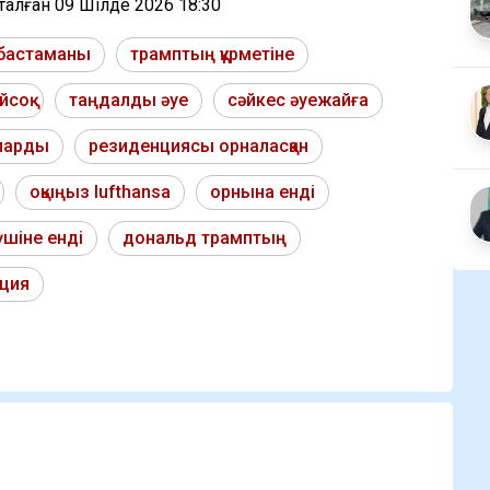
тталған
09 Шілде 2026 18:30
 бастаманы
трамптың құрметіне
йсоқ
таңдалды әуе
сәйкес әуежайға
ларды
резиденциясы орналасқан
оқыңыз lufthansa
орнына енді
үшіне енді
дональд трамптың
ация