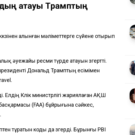
йдың атауы Трамптың
ккөзінен алынған мәліметтерге сүйене отырып
ық әуежайы ресми түрде атауын өзгертті.
 президенті Дональд Трамптың есімімен
ravel
.
і. Елдің Көлік министрлігі жариялаған АҚШ
басқармасы (FAA)
бұйрығына
сәйкес,
.
птен тұратын коды да өзгерді. Бұрынғы PBI