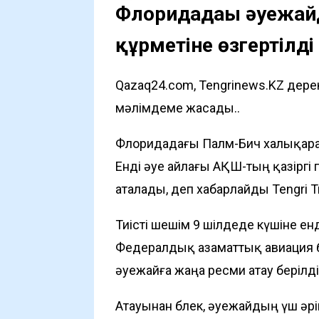
Флоридадағы әуежа
құрметіне өзгертілді
Qazaq24.com, Tengrinews.KZ дере
мәлімдеме жасады..
Флоридадағы Палм-Бич халықарал
Енді әуе айлағы АҚШ-тың қазіргі
аталады, деп хабарлайды
Tengri T
Тиісті шешім 9 шілдеде күшіне енд
Федералдық азаматтық авиация 
әуежайға жаңа ресми атау берілді
Атауынан бөлек, әуежайдың үш әрі