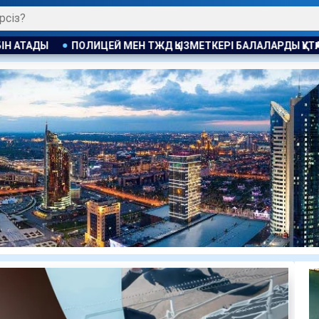
ЫЗМЕТКЕРІ БАЛАЛАРДЫ ҚҰТҚАРЫП ҚАЛДЫ
АНАСЫ ҰЛЫНА ТҮС