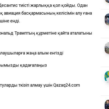
Десантис тиісті жарлыққа қол қойды. Одан
 авиация басқармасының келісімін алу ғана
шіне енді.
нальд Трамптың құрметіне қайта аталатыны
олаушыларға жаңа алым енгізді
рымызды қадағалаңыз
ларды өткізіп алмау үшін Qazaq24.com