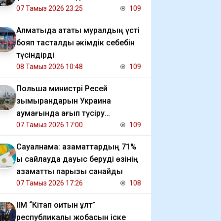
07 Тамыз 2026 23:25
109
Алматыда атақты муралдың үсті
бояп тасталды әкімдік себебін
түсіндірді
08 Тамыз 2026 10:48
109
Польша министрі Ресей
зымырандарын Украина
аумағында қағып түсіру
мәселесін көтерді
07 Тамыз 2026 17:00
109
Сауалнама: азаматтардың 71%
ы сайлауда дауыс беруді өзінің
азаматтық парызы санайды
07 Тамыз 2026 17:26
108
ІІМ “Кітап оқитын ұлт”
республикалық жобасын іске