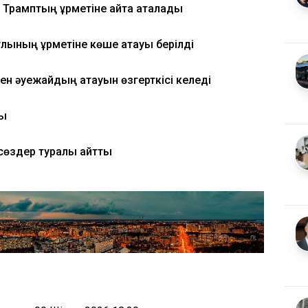
рамптың құрметіне қайта аталады
ының құрметіне көше атауы берілді
мен әуежайдың атауын өзгерткісі келеді
ды
сөздер туралы айтты