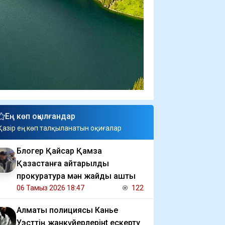
Ең көп оқылғандар
Қазір ең көп талқыланатын оқиғалар
Блогер Қайсар Қамза
Қазақстанға қайтарылды
прокуратура мән жайды ашты
06 Тамыз 2026 18:47
122
Алматы полициясы Канье
Уэсттің жанкүйерлерінt ескерту