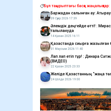
Бұл тақырыптағы басқа жаңалықтар:
Баржадан салынған ау: Атырау
09 Сәуір 2026 17:39
Әлемдік деңгейде өтті! : Мира
талқылануда
14 Қазан 2025 16:11
Қазақстанда сиырға жазылған 
01 Маусым 2026 11:40
Лап лап етіп тұр! : Динара Сәт
(ВИДЕО)
22 Қазан 2025 23:33
Желіде Қазақстанның “жаңа төл
24 Шілде 2026 19:00