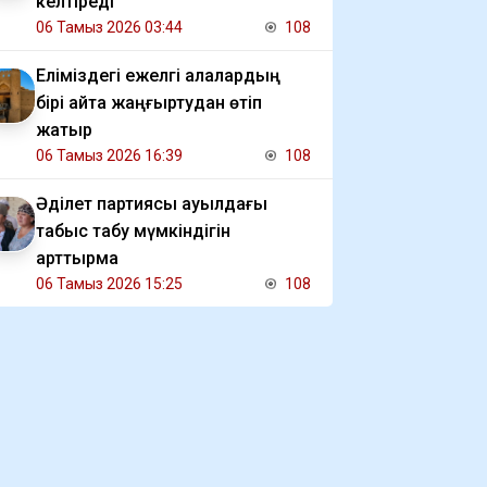
келтіреді
06 Тамыз 2026 03:44
108
Еліміздегі ежелгі қалалардың
бірі қайта жаңғыртудан өтіп
жатыр
06 Тамыз 2026 16:39
108
Әділет партиясы ауылдағы
табыс табу мүмкіндігін
арттырмақ
06 Тамыз 2026 15:25
108