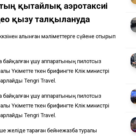
қтың қытайлық аэротаксиі
ео қызу талқылануда
ккөзінен алынған мәліметтерге сүйене отырып
нда байқалған ұшу аппаратының пилотсыз
алы Үкіметте өткен брифингте Көлік министрі
абарлайды
Tengri Travel
.
нда байқалған ұшу аппаратының пилотсыз
алы Үкіметте өткен брифингте Көлік министрі
абарлайды
Tengri Travel
.
еше желіде тараған
бейнежазба
туралы