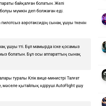
параты байқалған болатын. Желі
олуы мүмкін деп болжаған еді.
пилотсыз аэротаксидің сынақ ұшуы өткенін
нақ ұшуы өтті. Бұл мамырда іске қосамыз
амыз болатын. Бұл осы аппараттың сынақ
лары туралы Көлік вице-министрі Талғат
, мәселе қытайлық өндіруші AutoFlight ұшу