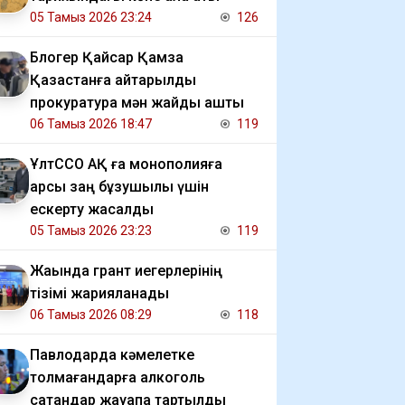
05 Тамыз 2026 23:24
126
Блогер Қайсар Қамза
Қазақстанға қайтарылды
прокуратура мән жайды ашты
06 Тамыз 2026 18:47
119
ҰлтССО АҚ ға монополияға
қарсы заң бұзушылық үшін
ескерту жасалды
05 Тамыз 2026 23:23
119
Жақында грант иегерлерінің
тізімі жарияланады
06 Тамыз 2026 08:29
118
Павлодарда кәмелетке
толмағандарға алкоголь
сатқандар жауапқа тартылды