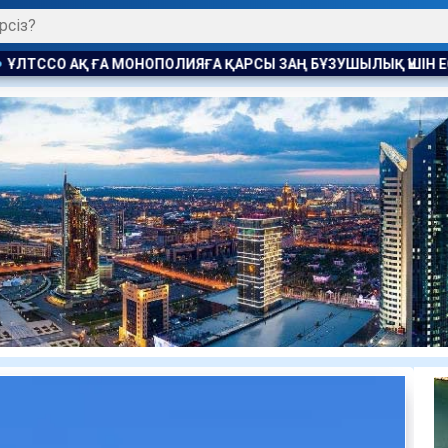
ҒА ҚАРСЫ ЗАҢ БҰЗУШЫЛЫҚ ҮШІН ЕСКЕРТУ ЖАСАЛДЫ
ЖАҚЫН