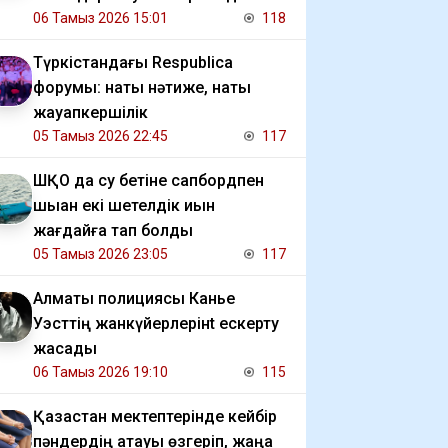
06 Тамыз 2026 15:01
118
Түркістандағы Respublica
форумы: нақты нәтиже, нақты
жауапкершілік
05 Тамыз 2026 22:45
117
ШҚО да су бетіне сапбордпен
шыққан екі шетелдік қиын
жағдайға тап болды
05 Тамыз 2026 23:05
117
Алматы полициясы Канье
Уэсттің жанкүйерлерінt ескерту
жасады
06 Тамыз 2026 19:10
115
Қазақстан мектептерінде кейбір
пәндердің атауы өзгеріп, жаңа