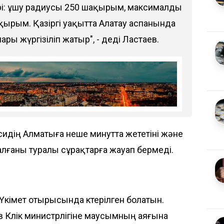
рі: ұшу радиусы 250 шақырым, максималды
рым. Қазіргі уақытта Алатау аспанында
ры жүргізіліп жатыр", - деді Ластаев.
идің Алматыға неше минутта жететіні және
лғаны туралы сұрақтарға жауап бермеді.
Үкімет отырысында көтерілген болатын.
 Көлік министрлігіне маусымның аяғына