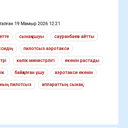
тталған
19 Мамыр 2026 12:21
етте
сынақ ұшуы
сауранбаев айтты
ксидің
пилотсыз аэротакси
трі
көлік министрлігі
екенін растады
ік
байқалған ұшу
аэротакси екенін
ның пилотсыз
аппараттың сынақ