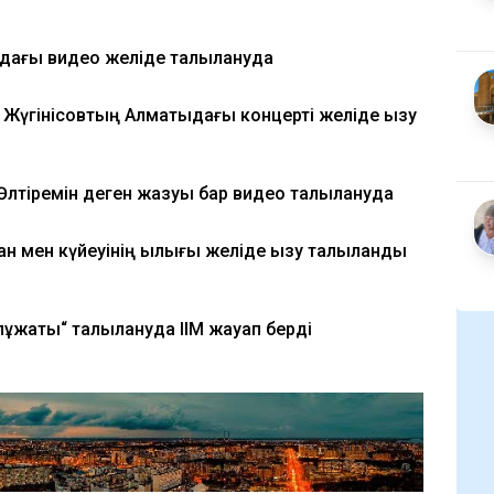
дағы видео желіде талқылануда
с Жүгінісовтың Алматыдағы концерті желіде қызу
Өлтіремін деген жазуы бар видео талқылануда
жан мен күйеуінің қылығы желіде қызу талқыланды
құжаты“ талқылануда ІІМ жауап берді