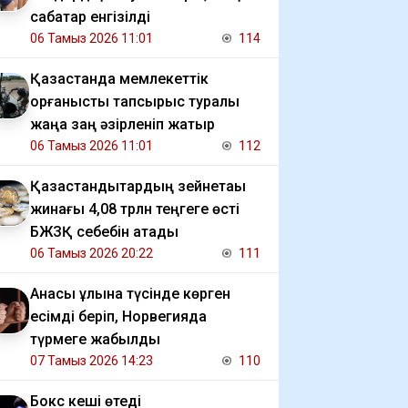
сабақтар енгізілді
06 Тамыз 2026 11:01
114
Қазақстанда мемлекеттік
қорғаныстық тапсырыс туралы
жаңа заң әзірленіп жатыр
06 Тамыз 2026 11:01
112
Қазақстандықтардың зейнетақы
жинағы 4,08 трлн теңгеге өсті
БЖЗҚ себебін атады
06 Тамыз 2026 20:22
111
Анасы ұлына түсінде көрген
есімді беріп, Норвегияда
түрмеге жабылды
07 Тамыз 2026 14:23
110
Бокс кеші өтеді