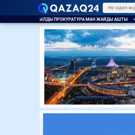
ОКУРАТУРА МӘН ЖАЙДЫ АШТЫ
ҰЛТССО АҚ ҒА МОНОПОЛИЯ