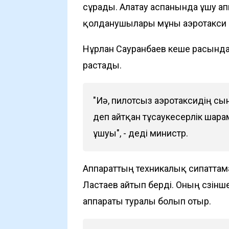
сұрады. Алатау аспанында ұшу ап
қолданушылары мұны аэротакси б
Нұрлан Сауранбаев кеше расында 
растады.
"Иә, пилотсыз аэротаксидің сы
деп айтқан тұсаукесерлік шар
ұшуы", - деді министр.
Аппараттың техникалық сипаттама
Ластаев айтып берді. Оның сөзінше
аппараты туралы болып отыр.