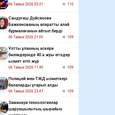
06 Тамыз 2026 03:21
110
Сандуғаш Дүйсенова
Бажкенованың ақпаратты қалай
бұрмалағанын айтып берді
06 Тамыз 2026 21:05
109
Ұлттық ұланның әскери
бөлімдерінде 40 қа жуық егіздер
қызмет етіп жүр
06 Тамыз 2026 11:40
109
Полицей мен ТЖД қызметкері
балаларды құтқарып қалды
06 Тамыз 2026 23:47
109
Заманауи технологиялар
шаруашылықтың шырайын