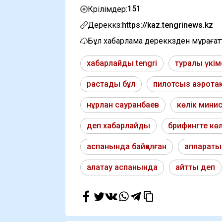
151
Көрілімдер:
Дереккөз:
https://kaz.tengrinews.kz
Бұл хабарлама дереккөзден мұраға
хабарлайды tengri
туралы үкім
растады бұл
пилотсыз аэрота
нұрлан сауранбаев
көлік минис
деп хабарлайды
брифингте көл
аспанында байқалған
аппараты
алатау аспанында
айтты деп