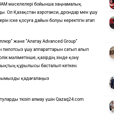
- UAM мәселелері бойынша
заңнамалық
. Ол Қазақстан аэротакси, дрондар мен ұшу
рін іске қосуға дайын болуы керектігін атап
Аллюр" және "Алатау Advanced Group"
ін пилотсыз ұшу аппараттарын сатып алып
ік мәліметінше, қазірдің өзінде қону
лықтың құрылысы басталып кеткен.
рымызды қадағалаңыз
ларды өткізіп алмау үшін Qazaq24.com