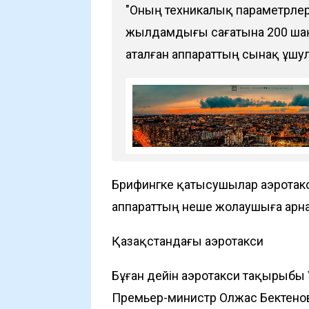
"Оның техникалық параметрле
жылдамдығы сағатына 200 шақы
аталған аппараттың сынақ ұшула
Брифингке қатысушылар аэротакс
аппараттың неше жолаушыға арна
Қазақстандағы аэротакси
Бұған дейін аэротакси тақырыбы 
Премьер-министр Олжас Бектенов