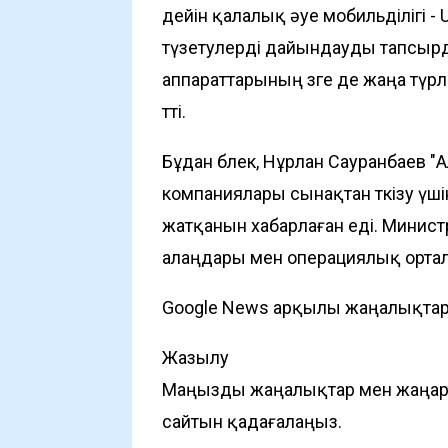
дейін қалалық әуе мобильділігі 
түзетулерді
дайындауды тапсырды
аппараттарының өзге де жаңа түрле
өтті.
Бұдан бөлек, Нұрлан Сауранбаев "
компаниялары сынақтан өткізу үш
жатқанын хабарлаған еді. Министрл
алаңдары мен операциялық орта
Google News арқылы жаңалықта
Жазылу
Маңызды жаңалықтар мен жаңарту
сайтын қадағалаңыз.