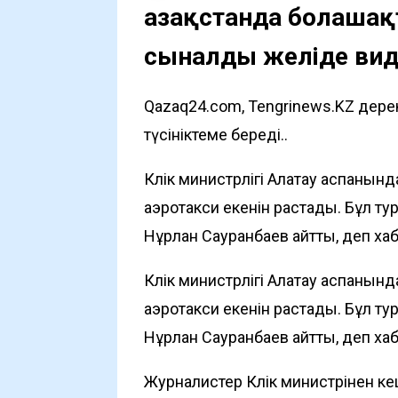
Қазақстанда болаша
сыналды желіде вид
Qazaq24.com, Tengrinews.KZ дере
түсініктеме береді..
Көлік министрлігі Алатау аспаны
аэротакси екенін растады. Бұл тур
Нұрлан Сауранбаев айтты, деп х
Көлік министрлігі Алатау аспаны
аэротакси екенін растады. Бұл тур
Нұрлан Сауранбаев айтты, деп х
Журналистер Көлік министрінен к