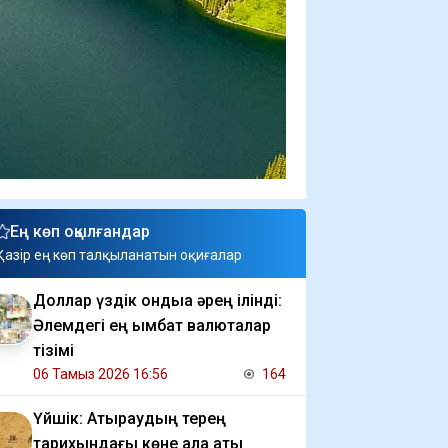
Ең көп оқылғандар
Қазір ең көп талқыланатын оқиғалар
Доллар үздік ондыққа әрең ілінді:
Әлемдегі ең қымбат валюталар
тізімі
06 Тамыз 2026 16:56
164
Үйшік: Атыраудың терең
тарихындағы көне қала аты