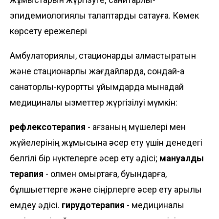
эпидемиологиялық талаптарды сақтауға. Көмек
көрсету ережелері
Амбулаториялық, стационарды алмастыратын
және стационарлық жағдайларда, сондай-ақ
санаторлық-курорттық ұйымдарда мынадай
медициналық қызметтер жүргізілуі мүмкін:
рефлексотерапия
- ағзаның мүшелері мен
жүйелерінің жұмысына әсер ету үшін денедегі
белгілі бір нүктелерге әсер ету әдісі;
мануалды
терапия
- қолмен омыртқаға, буындарға,
бұлшықеттерге және сіңірлерге әсер ету арқылы
емдеу әдісі.
гирудотерапия
- медициналық