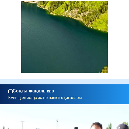
Соңғы жаңалықтар
Күннің ең жаңа және өзекті оқиғалары