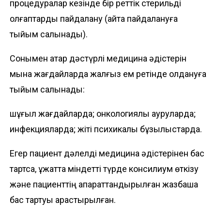
процедуралар кезінде бір реттік стерильді
қолғаптарды пайдалану (қайта пайдалануға
тыйым салынады).
Сонымен қатар дәстүрлі медицина әдістерін
мына жағдайларда жалғыз ем ретінде қолдануға
тыйым салынады:
шұғыл жағдайларда; онкологиялық ауруларда;
инфекцияларда; жіті психикалық бұзылыстарда.
Егер пациент дәлелді медицина әдістерінен бас
тартса, құжатта міндетті түрде консилиум өткізу
және пациенттің ақпараттандырылған жазбаша
бас тартуы қарастырылған.