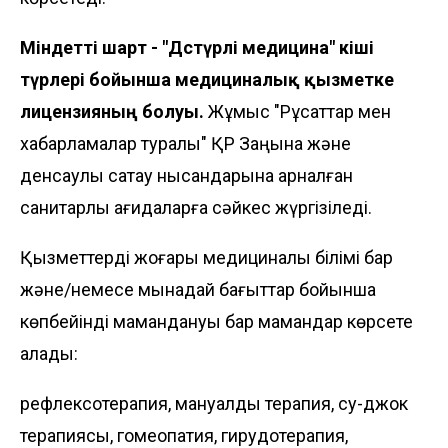
Міндетті шарт - "Дәстүрлі медицина" кіші
түрлері бойынша медициналық қызметке
лицензияның болуы.
Жұмыс "Рұқсаттар мен
хабарламалар туралы" ҚР Заңына және
денсаулық сақтау нысандарына арналған
санитарлық қағидаларға сәйкес жүргізіледі.
Қызметтерді жоғары медициналық білімі бар
және/немесе мынадай бағыттар бойынша
көпбейінді мамандануы бар мамандар көрсете
алады:
рефлексотерапия, мануалды терапия, су-джок
терапиясы, гомеопатия, гирудотерапия,