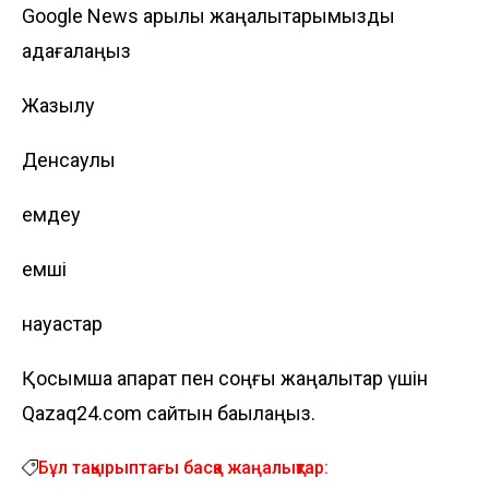
Google News арқылы жаңалықтарымызды
қадағалаңыз
Жазылу
Денсаулық
емдеу
емші
науқастар
Қосымша ақпарат пен соңғы жаңалықтар үшін
Qazaq24.com сайтын бақылаңыз.
Бұл тақырыптағы басқа жаңалықтар: