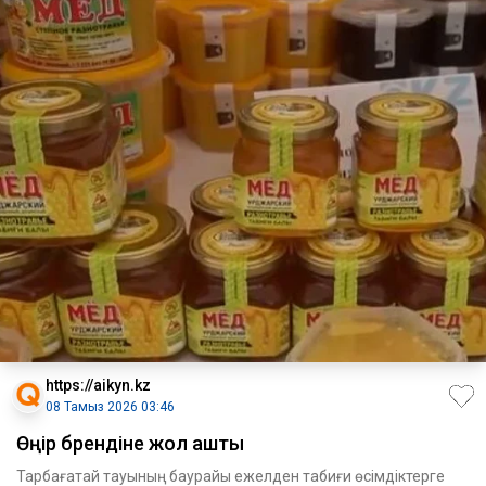
https://aikyn.kz
08 Тамыз 2026 03:46
Өңір брендіне жол ашты
Тарбағатай тауының баурайы ежелден табиғи өсімдіктерге