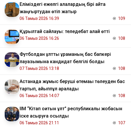
Еліміздегі ежелгі қалалардың бірі қайта
жаңғыртудан өтіп жатыр
06 Тамыз 2026 16:39
109
Құрылтай сайлауы: теледебат қалай өтті
06 Тамыз 2026 16:26
108
Футболдан ұлттық құраманың бас бапкері
лауазымына кандидат белгілі болды
07 Тамыз 2026 13:18
108
Астанада жұмыс беруші өтемақы төлеуден бас
тартып, айыппұл арқалады
06 Тамыз 2026 14:07
108
ІІМ “Кітап оқитын ұлт” республикалық жобасын
іске асыруға қосылды
06 Тамыз 2026 21:11
107