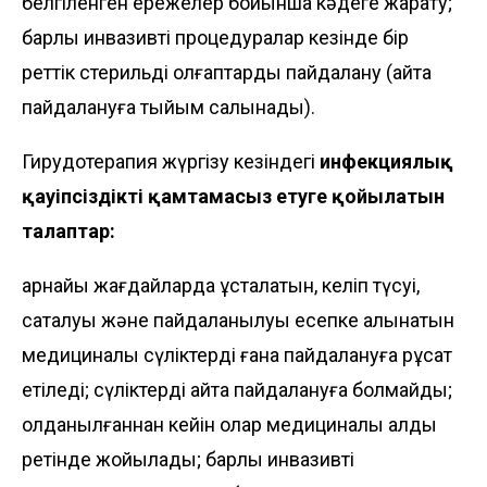
белгіленген ережелер бойынша кәдеге жарату;
барлық инвазивті процедуралар кезінде бір
реттік стерильді қолғаптарды пайдалану (қайта
пайдалануға тыйым салынады).
Гирудотерапия жүргізу кезіндегі
инфекциялық
қауіпсіздікті қамтамасыз етуге қойылатын
талаптар:
арнайы жағдайларда ұсталатын, келіп түсуі,
сақталуы және пайдаланылуы есепке алынатын
медициналық сүліктерді ғана пайдалануға рұқсат
етіледі; сүліктерді қайта пайдалануға болмайды;
қолданылғаннан кейін олар медициналық қалдық
ретінде жойылады; барлық инвазивті