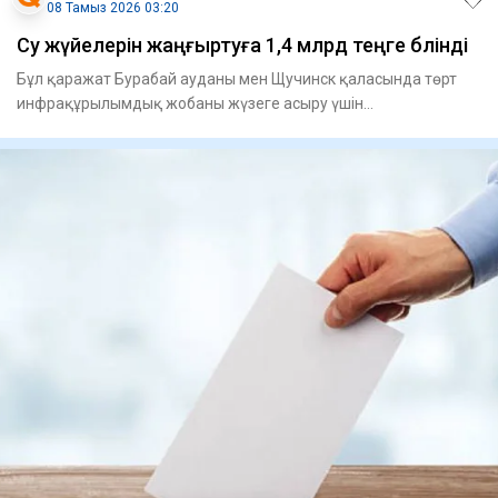
08 Тамыз 2026 03:20
Су жүйелерін жаңғыртуға 1,4 млрд теңге бөлінді
Бұл қаражат Бурабай ауданы мен Щучинск қаласында төрт
инфрақұрылымдық жобаны жү­зеге асыру үшін
қарастырылған. Атап ай