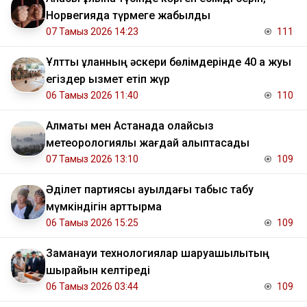
Норвегияда түрмеге жабылды
07 Тамыз 2026 14:23
111
Ұлттық ұланның әскери бөлімдерінде 40 қа жуық
егіздер қызмет етіп жүр
06 Тамыз 2026 11:40
110
Алматы мен Астанада қолайсыз
метеорологиялық жағдай қалыптасады
07 Тамыз 2026 13:10
109
Әділет партиясы ауылдағы табыс табу
мүмкіндігін арттырмақ
06 Тамыз 2026 15:25
109
Заманауи технологиялар шаруашылықтың
шырайын келтіреді
06 Тамыз 2026 03:44
109