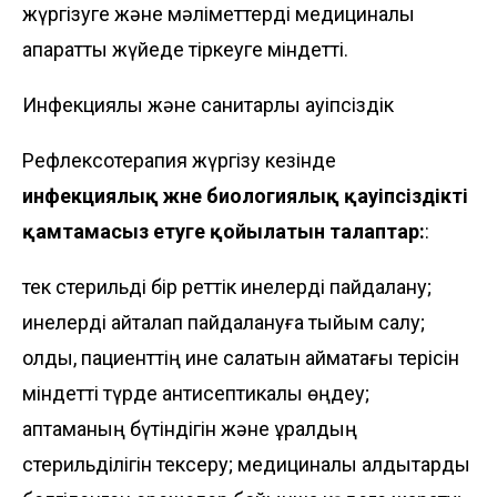
жүргізуге және мәліметтерді медициналық
ақпараттық жүйеде тіркеуге міндетті.
Инфекциялық және санитарлық қауіпсіздік
Рефлексотерапия жүргізу кезінде
инфекциялық және биологиялық қауіпсіздікті
қамтамасыз етуге қойылатын талаптар:
:
тек стерильді бір реттік инелерді пайдалану;
инелерді қайталап пайдалануға тыйым салу;
қолды, пациенттің ине салатын аймақтағы терісін
міндетті түрде антисептикалық өңдеу;
қаптаманың бүтіндігін және құралдың
стерильділігін тексеру; медициналық қалдықтарды