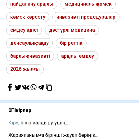
пайдалану арқылы
медициналық көмек
көмек көрсету
инвазивті процедуралар
емдеу әдісі
дәстүрлі медицина
денсаулық сақтау
бір реттік
барлық инвазивті
арқылы емдеу
2026 жылғы
0
Пікірлер
Кіру,
пікір қалдыру үшін...
Жарияланымға бірінші жауап беріңіз...