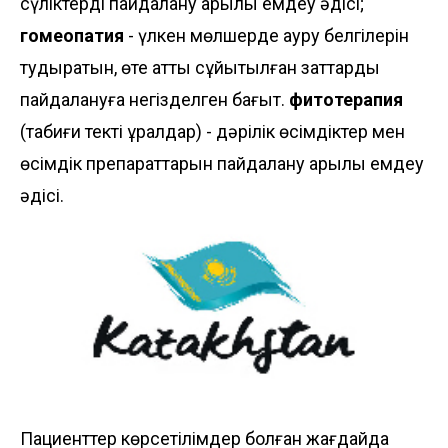
сүліктерді пайдалану арқылы емдеу әдісі;
гомеопатия
- үлкен мөлшерде ауру белгілерін
тудыратын, өте қатты сұйытылған заттарды
пайдалануға негізделген бағыт.
фитотерапия
(табиғи текті құралдар) - дәрілік өсімдіктер мен
өсімдік препараттарын пайдалану арқылы емдеу
әдісі.
Пациенттер көрсетілімдер болған жағдайда