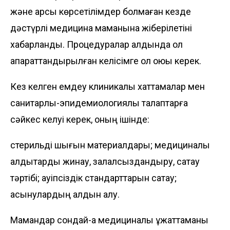
және қарсы көрсетілімдер болмаған кезде
дәстүрлі медицина маманына жіберілетіні
хабарланды. Процедуралар алдында ол
ақпараттандырылған келісімге қол қоюы керек.
Кез келген емдеу клиникалық хаттамалар мен
санитарлық-эпидемиологиялық талаптарға
сәйкес келуі керек, оның ішінде:
стерильді шығын материалдары; медициналық
қалдықтарды жинау, залалсыздандыру, сақтау
тәртібі; қауіпсіздік стандарттарын сақтау;
асқынулардың алдын алу.
Мамандар сондай-ақ медициналық құжаттаманы