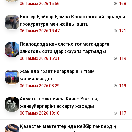
06 Тамыз 2026 16:56
168
Блогер Қайсар Қамза Қазақстанға қайтарылды
прокуратура мән жайды ашты
06 Тамыз 2026 18:47
121
Павлодарда кәмелетке толмағандарға
алкоголь сатқандар жауапқа тартылды
06 Тамыз 2026 15:01
119
Жақында грант иегерлерінің тізімі
жарияланады
06 Тамыз 2026 08:29
119
Алматы полициясы Канье Уэсттің
жанкүйерлерінt ескерту жасады
06 Тамыз 2026 19:10
117
Қазақстан мектептерінде кейбір пәндердің