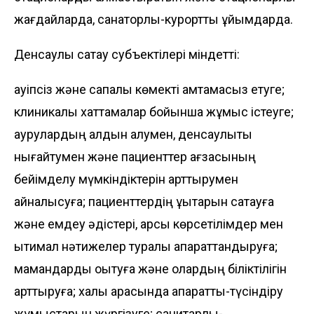
жағдайларда, санаторлық-курорттық ұйымдарда.
Денсаулық сақтау субъектілері міндетті:
қауіпсіз және сапалы көмекті қамтамасыз етуге;
клиникалық хаттамалар бойынша жұмыс істеуге;
аурулардың алдын алумен, денсаулықты
нығайтумен және пациенттер ағзасының
бейімделу мүмкіндіктерін арттырумен
айналысуға; пациенттердің құқықтарын сақтауға
және емдеу әдістері, қарсы көрсетілімдер мен
ықтимал нәтижелер туралы ақпараттандыруға;
мамандарды оқытуға және олардың біліктілігін
арттыруға; халық арасында ақпараттық-түсіндіру
жұмыстарын жүргізуге; санитарлық-