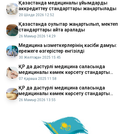
Қазақстанда медициналық ұйымдарды
аккредиттеу стандарттары жаңартылады
20 Шілде 2026 12:52
Қазақстанда оқулықтар жаңартылып, мектеп
стандарттары қайта қаралады
26 Мамыр 2026 14:29
Медицина қызметкерлерінің кәсіби дамуы:
ережеге өзгерістер енгізілді
30 Желтоқсан 2025 15:45
ҚР да дәстүрлі медицина саласында
медициналық көмек көрсету стандарты
әзірленді
07 Қараша 2025 11:58
ҚР да дәстүрлі медицина саласында
медициналық көмек көрсету стандарты
бекітілді
26 Мамыр 2026 13:55