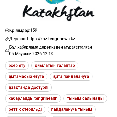
159
Көрілімдер:
Дереккөз:
https://kaz.tengrinews.kz
Бұл хабарлама дереккөзден мұрағатталған
05 Маусым 2026 12:13
әсер ету
қойылатын талаптар
қамтамасыз етуге
қайта пайдалануға
қазақстанда дәстүрлі
хабарлайды tengrihealth
тыйым салынады
реттік стерильді
пайдалануға тыйым