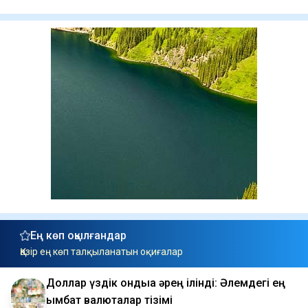
Ең көп оқылғандар
Қазір ең көп талқыланатын оқиғалар
Доллар үздік ондыққа әрең ілінді: Әлемдегі ең
қымбат валюталар тізімі