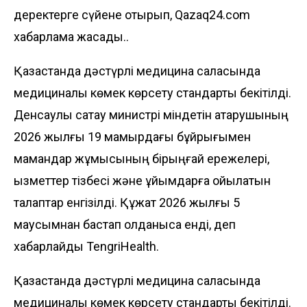
деректерге сүйене отырып, Qazaq24.com
хабарлама жасады..
Қазақстанда
дәстүрлі медицина саласында
медициналық көмек көрсету стандарты бекітілді.
Денсаулық сақтау министрі міндетін атқарушының
2026 жылғы 19 мамырдағы бұйрығымен
мамандар жұмысының бірыңғай ережелері,
қызметтер тізбесі және ұйымдарға қойылатын
талаптар енгізілді. Құжат 2026 жылғы 5
маусымнан бастап қолданысқа енді, деп
хабарлайды
TengriHealth
.
Қазақстанда
дәстүрлі медицина саласында
медициналық көмек көрсету стандарты бекітілді.