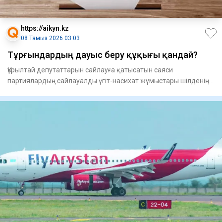
https://aikyn.kz
08 Тамыз 2026 03:03
Тұрғындардың дауыс беру құқығы қандай?
Құрылтай депутаттарын сайлауға қа­тысатын саяси
партиялардың сай­лауалды үгіт-насихат жұмыстары шіл­денің
23-і күні ба