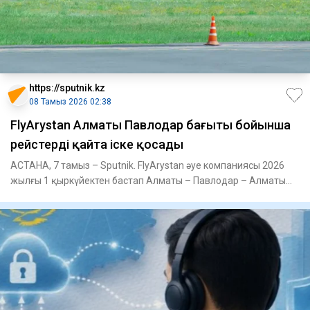
https://sputnik.kz
08 Тамыз 2026 02:38
FlyArystan Алматы Павлодар бағыты бойынша
рейстерді қайта іске қосады
АСТАНА, 7 тамыз – Sputnik. FlyArystan әуе компаниясы 2026
жылғы 1 қыркүйектен бастап Алматы – Павлодар – Алматы
бағыты б