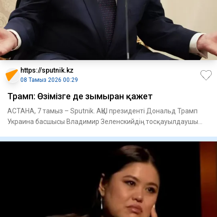
https://sputnik.kz
08 Тамыз 2026 00:29
Трамп: Өзімізге де зымыран қажет
АСТАНА, 7 тамыз – Sputnik. АҚШ президенті Дональд Трамп
Украина басшысы Владимир Зеленскийдің тосқауылдаушы
зымырандар ж