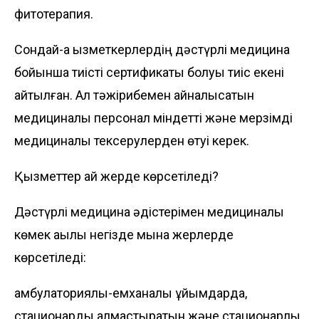
фитотерапия.
Сондай-ақ қызметкерлердің дәстүрлі медицина
бойынша тиісті сертификаты болуы тиіс екені
айтылған. Ал тәжірибемен айналысатын
медициналық персонал міндетті және мерзімді
медициналық тексерулерден өтуі керек.
Қызметтер қай жерде көрсетіледі?
Дәстүрлі медицина әдістерімен медициналық
көмек ақылы негізде мына жерлерде
көрсетіледі:
амбулаториялық-емханалық ұйымдарда,
стационарды алмастыратын және стационарлық