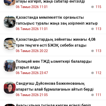
атауы өзгеріп, жаңа сабақтар енгізілді
06 Тамыз 2026 11:01
115
Қазақстанда мемлекеттік қорғаныстық
тапсырыс туралы жаңа заң әзірленіп жатыр
06 Тамыз 2026 11:01
113
Қазақстандықтардың зейнетақы жинағы 4,08
трлн теңгеге өсті БЖЗҚ себебін атады
06 Тамыз 2026 20:22
113
Полицей мен ТЖД қызметкері балаларды
құтқарып қалды
06 Тамыз 2026 23:47
112
Сандуғаш Дүйсенова Бажкенованың
ақпаратты қалай бұрмалағанын айтып берді
06 Тамыз 2026 21:05
111
Анасы ұлына түсінде көрген есімді беріп,