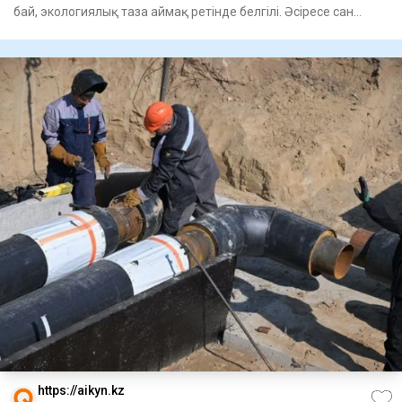
бай, экологиялық таза аймақ ретінде белгілі. Әсіресе сан
алуан
https://aikyn.kz