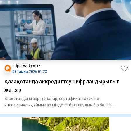
https://aikyn.kz
08 Тамыз 2026 01:23
Қазақстанда аккредиттеу цифрландырылып
жатыр
Қазақстандағы зертханалар, сертификаттау және
инспекциялық ұйымдар міндетті бағалаудың бір бөлігін
қашықтан өте бастад