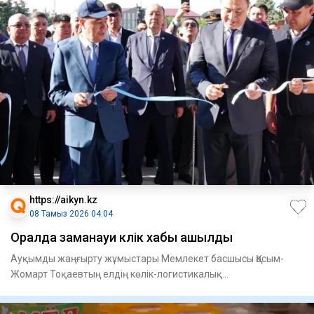
https://aikyn.kz
08 Тамыз 2026 04:04
Оралда заманауи көлік хабы ашылды
Ауқымды жаңғырту жұмыстары Мемлекет басшысы Қасым-
Жомарт Тоқаевтың елдің көлік-логистикалық
инфрақұрылымын дамыту жөні