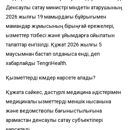
Денсаулық сақтау министрі міндетін атқарушының
2026 жылғы 19 мамырдағы бұйрығымен
мамандар жұмысының бірыңғай ережелері,
қызметтер тізбесі және ұйымдарға қойылатын
талаптар енгізілді. Құжат 2026 жылғы 5
маусымнан бастап қолданысқа енді, деп
хабарлайды
TengriHealth
.
Қызметтерді кімдер көрсете алады?
Құжатқа сәйкес, дәстүрлі медицина әдістерімен
медициналық қызметтерді меншік нысанына
және ведомстволық бағыныстылығына
қарамастан денсаулық сақтау субъектілері
көрсетеді.