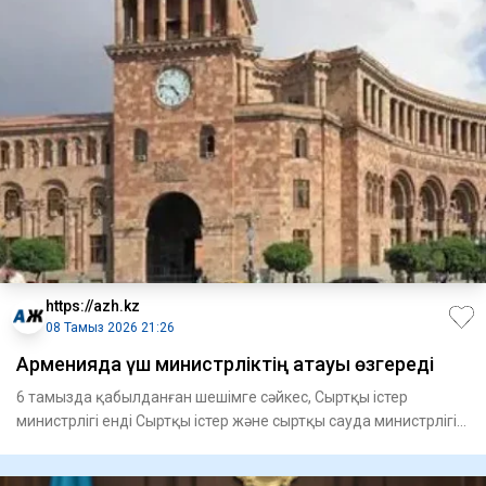
https://azh.kz
08 Тамыз 2026 21:26
Арменияда үш министрліктің атауы өзгереді
6 тамызда қабылданған шешімге сәйкес, Сыртқы істер
министрлігі енді Сыртқы істер және сыртқы сауда министрлігі
деп ата