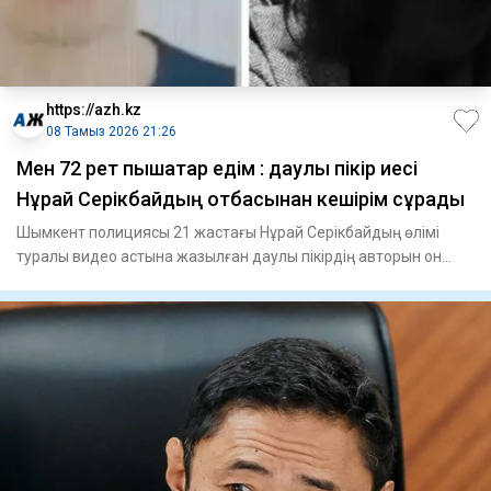
https://azh.kz
08 Тамыз 2026 21:26
Мен 72 рет пышақтар едім : даулы пікір иесі
Нұрай Серікбайдың отбасынан кешірім сұрады
Шымкент полициясы 21 жастағы Нұрай Серікбайдың өлімі
туралы видео астына жазылған даулы пікірдің авторын он
сағатқа же