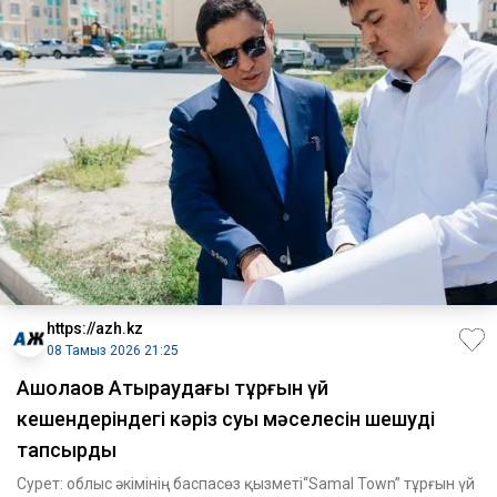
https://azh.kz
08 Тамыз 2026 21:25
​Ақшолақов Атыраудағы тұрғын үй
кешендеріндегі кәріз суы мәселесін шешуді
тапсырды
Сурет: облыс әкімінің баспасөз қызметі“Samal Town” тұрғын үй