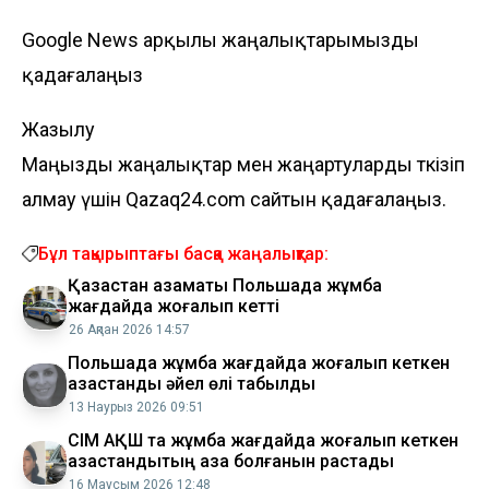
Google News арқылы жаңалықтарымызды
қадағалаңыз
Жазылу
Маңызды жаңалықтар мен жаңартуларды өткізіп
алмау үшін Qazaq24.com сайтын қадағалаңыз.
Бұл тақырыптағы басқа жаңалықтар:
Қазақстан азаматы Польшада жұмбақ
жағдайда жоғалып кетті
26 Ақпан 2026 14:57
Польшада жұмбақ жағдайда жоғалып кеткен
қазақстандық әйел өлі табылды
13 Наурыз 2026 09:51
СІМ АҚШ та жұмбақ жағдайда жоғалып кеткен
қазақстандықтың қаза болғанын растады
16 Маусым 2026 12:48