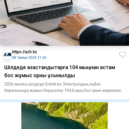
https://azh.kz
08 Тамыз 2026 21:26
​Шілдеде қазақстандықтарға 104 мыңнан астам
бос жұмыс орны ұсынылды
2026 жылғы шілдеде Enbek.kz Электрондық еңбек
биржасында жұмыс берушілер 104,6 мың бос орын жарияласа,
жұмыс іздеушілер