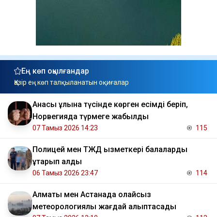
Ең көп оқылғандар
Қазір ең көп талқыланатын оқиғалар
Анасы ұлына түсінде көрген есімді беріп,
Норвегияда түрмеге жабылды
07 Тамыз 2026 14:23
115
Полицей мен ТЖД қызметкері балаларды
құтқарып қалды
06 Тамыз 2026 23:47
114
Алматы мен Астанада қолайсыз
метеорологиялық жағдай қалыптасады