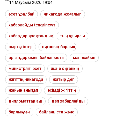
14 Маусым 2026 19:04
әсет құралбай
чикагода жоғалып
хабарлайды tengrinews
хабардар қазақстандық
тың құзырлы
сыртқы істер
оқиғаның барлық
органдарымен байланыста
мән жайын
министрлігі әсет
және оқиғаның
жігіттің чикагода
жатыр деп
жайын анықтап
есімді жігіттің
дипломаттар ақш
деп хабарлайды
барлық мән
байланыста және