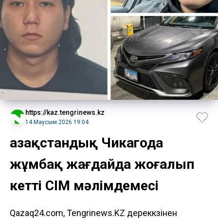
https://kaz.tengrinews.kz
14 Маусым 2026 19:04
Қазақстандық Чикагода
жұмбақ жағдайда жоғалып
кетті СІМ мәлімдемесі
Qazaq24.com, Tengrinews.KZ дереккөзінен