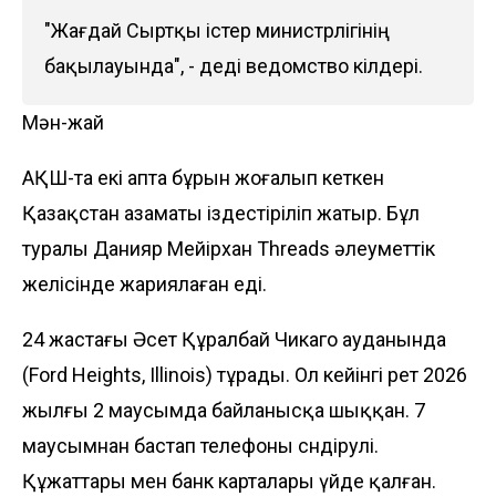
"Жағдай Сыртқы істер министрлігінің
бақылауында", - деді ведомство өкілдері.
Мән-жай
АҚШ-та екі апта бұрын жоғалып кеткен
Қазақстан азаматы іздестіріліп жатыр. Бұл
туралы Данияр Мейірхан
Threads
әлеуметтік
желісінде жариялаған еді.
24 жастағы Әсет Құралбай Чикаго ауданында
(Ford Heights, Illinois) тұрады. Ол кейінгі рет 2026
жылғы 2 маусымда байланысқа шыққан. 7
маусымнан бастап телефоны сөндірулі.
Құжаттары мен банк карталары үйде қалған.