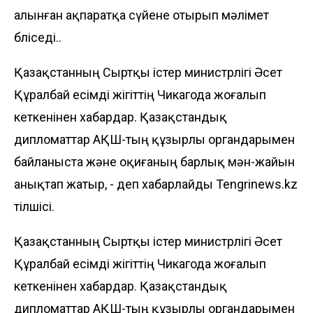
алынған ақпаратқа сүйене отырып мәлімет
бөліседі..
Қазақстанның Сыртқы істер министрлігі Әсет
Құралбай есімді жігіттің Чикагода жоғалып
кеткенінен хабардар. Қазақстандық
дипломаттар АҚШ-тың құзырлы органдарымен
байланыста және оқиғаның барлық мән-жайын
анықтап жатыр, - деп хабарлайды
Tengrinews.kz
тілшісі.
Қазақстанның Сыртқы істер министрлігі Әсет
Құралбай есімді жігіттің Чикагода жоғалып
кеткенінен хабардар. Қазақстандық
дипломаттар АҚШ-тың құзырлы органдарымен