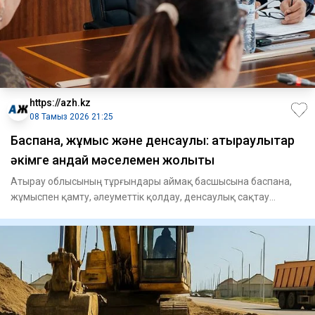
https://azh.kz
08 Тамыз 2026 21:25
​Баспана, жұмыс және денсаулық: атыраулықтар
әкімге қандай мәселемен жолықты
Атырау облысының тұрғындары аймақ басшысына баспана,
жұмыспен қамту, әлеуметтік қолдау, денсаулық сақтау
мәселелері бо