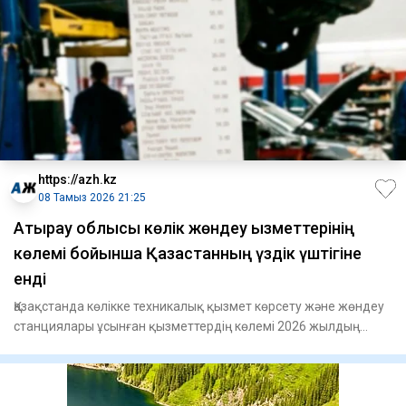
https://azh.kz
08 Тамыз 2026 21:25
​Атырау облысы көлік жөндеу қызметтерінің
көлемі бойынша Қазақстанның үздік үштігіне
енді
Қазақстанда көлікке техникалық қызмет көрсету және жөндеу
станциялары ұсынған қызметтердің көлемі 2026 жылдың
бірінші