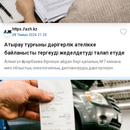
https://azh.kz
08 Тамыз 2026 21:25
Атырау тұрғыны дәрігерлік қателікке
байланысты тергеуді жеделдетуді талап етуде
Алмагүл Қонарбаева бірнеше айдан бері қалалық №7 емхана
мен облыстық онкологиялық диспансердің дәрігерлерін
жауапкерші