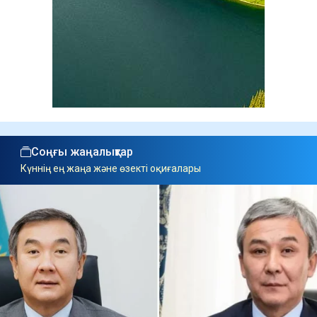
Соңғы жаңалықтар
Күннің ең жаңа және өзекті оқиғалары