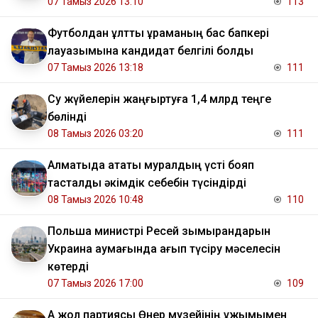
07 Тамыз 2026 13:10
113
Футболдан ұлттық құраманың бас бапкері
лауазымына кандидат белгілі болды
07 Тамыз 2026 13:18
111
Су жүйелерін жаңғыртуға 1,4 млрд теңге
бөлінді
08 Тамыз 2026 03:20
111
Алматыда атақты муралдың үсті бояп
тасталды әкімдік себебін түсіндірді
08 Тамыз 2026 10:48
110
Польша министрі Ресей зымырандарын
Украина аумағында қағып түсіру мәселесін
көтерді
07 Тамыз 2026 17:00
109
Ақ жол партиясы Өнер музейінің ұжымымен