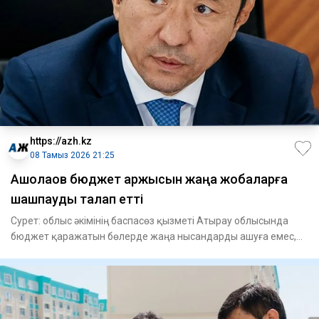
https://azh.kz
08 Тамыз 2026 21:25
Ақшолақов бюджет қаржысын жаңа жобаларға
шашпауды талап етті
Сурет: облыс әкімінің баспасөз қызметі Атырау облысында
бюджет қаражатын бөлерде жаңа нысандарды ашуға емес,
іске асыры