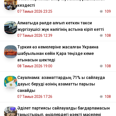
кездесті
07 Тамыз 2026 23:25
109
Алматыда рөлде қалғып кеткен такси
жүргізушісі жүк көлігінің астына кіріп кетті
07 Тамыз 2026 12:39
108
Түркия өз кемелеріне жасалған Украина
шабуылынан кейін Қара теңізде кеме
қатынасын шектеді
08 Тамыз 2026 19:00
108
Сауалнама: азаматтардың 71% ы сайлауда
дауыс беруді өзінің азаматтық парызы
санайды
07 Тамыз 2026 17:26
108
Әділет партиясы сайлауалды бағдарламасын
таныстырып, өңірлердегі өзекті мәселені