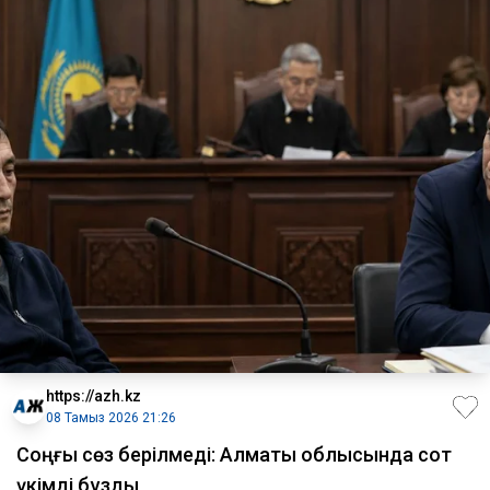
https://azh.kz
08 Тамыз 2026 21:26
​Соңғы сөз берілмеді: Алматы облысында сот
үкімді бұзды