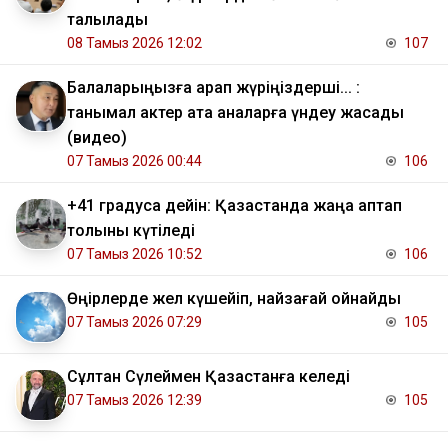
талқылады
08 Тамыз 2026 12:02
107
Балаларыңызға қарап жүріңіздерші... :
танымал актер ата аналарға үндеу жасады
(видео)
07 Тамыз 2026 00:44
106
+41 градусқа дейін: Қазақстанда жаңа аптап
толқыны күтіледі
07 Тамыз 2026 10:52
106
Өңірлерде жел күшейіп, найзағай ойнайды
07 Тамыз 2026 07:29
105
Сұлтан Сүлеймен Қазақстанға келеді
07 Тамыз 2026 12:39
105