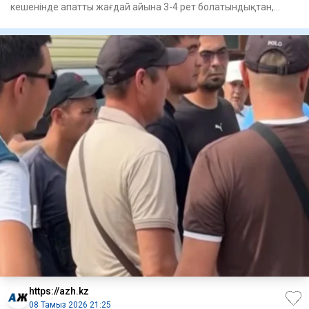
кешенінде апатты жағдай айына 3-4 рет болатындықтан,
жертө
https://azh.kz
08 Тамыз 2026 21:25