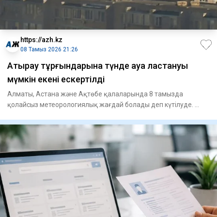
https://azh.kz
08 Тамыз 2026 21:26
Атырау тұрғындарына түнде ауа ластануы
мүмкін екені ескертілді
Алматы, Астана және Ақтөбе қалаларында 8 тамызда
қолайсыз метеорологиялық жағдай болады деп күтілуде.
Атырауда мұндай