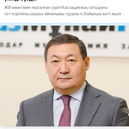
ЖИ көмегімен жасалған суретКассациялық сатыдағы
сот есірткінің заңсыз айналымы туралы іс бойынша жеті жылға
сотталған А