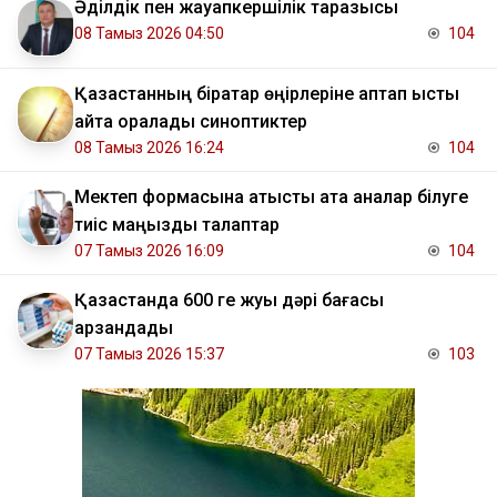
Әділдік пен жауапкершілік таразысы
08 Тамыз 2026 04:50
104
Қазақстанның бірқатар өңірлеріне аптап ыстық
қайта оралады синоптиктер
08 Тамыз 2026 16:24
104
Мектеп формасына қатысты ата аналар білуге
тиіс маңызды талаптар
07 Тамыз 2026 16:09
104
Қазақстанда 600 ге жуық дәрі бағасы
арзандады
07 Тамыз 2026 15:37
103