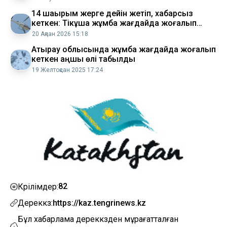
14 шақырым жерге дейін жетіп, хабарсыз
кеткен: Тікұшақ жұмбақ жағдайда жоғалып
кетті
20 Ақпан 2026 15:18
Атырау облысында жұмбақ жағдайда жоғалып
кеткен аңшы өлі табылды
19 Желтоқсан 2025 17:24
82
Көрілімдер:
Дереккөз:
https://kaz.tengrinews.kz
Бұл хабарлама дереккөзден мұрағатталған