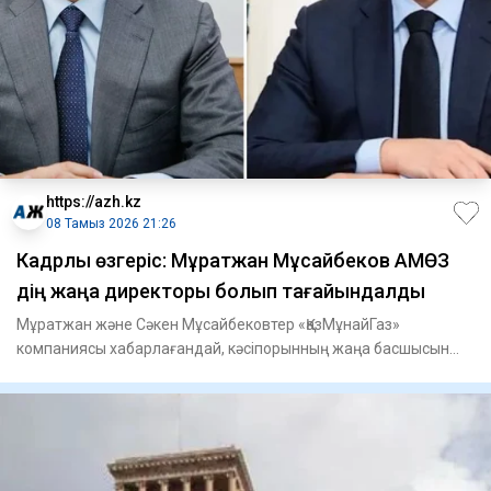
https://azh.kz
08 Тамыз 2026 21:26
Кадрлық өзгеріс: Мұратжан Мұсайбеков АМӨЗ
дің жаңа директоры болып ​тағайындалды
Мұратжан және Сәкен Мұсайбековтер «ҚазМұнайГаз»
компаниясы хабарлағандай, кәсіпорынның жаңа басшысын
тағайындау туралы