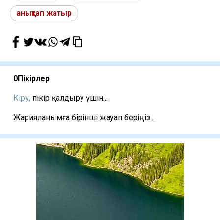
анықтап жатыр
0
Пікірлер
Кіру,
пікір қалдыру үшін...
Жарияланымға бірінші жауап беріңіз...