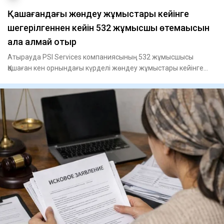
Қашағандағы жөндеу жұмыстары кейінге
шегерілгеннен кейін 532 жұмысшы өтемақысын
ала алмай отыр
Атырауда PSI Services компаниясының 532 жұмысшысы
Қашаған кен орнындағы күрделі жөндеу жұмыстары кейінге
шегерілгеннен