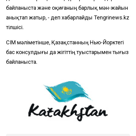
байланыста және оқиғаның барлық мән-жайын
анықтап жатыр, - деп хабарлайды
Tengrinews.kz
тілшісі.
СІМ мәліметінше, Қазақстанның Нью-Йорктегі
бас консулдығы да жігіттің туыстарымен тығыз
байланыста.