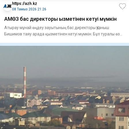
https://azh.kz
08 Тамыз 2026 21:26
АМӨЗ бас директоры қызметінен кетуі мүмкін
Атырау мұнай өңдеу зауытының бас директоры Қуаныш
Бишимов таяу арада қызметінен кетуі мүмкін. Бұл туралы өз
дереккөзде