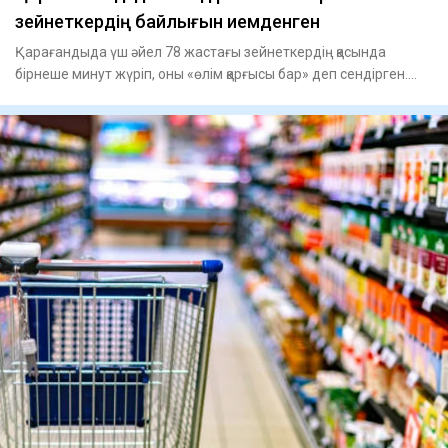
зейнеткердің байлығын иемденген
Қарағандыда үш әйел 78 жастағы зейнеткердің қасында
бірнеше минут жүріп, оны «өлім қарғысы бар» деп сендірген.
Салдары