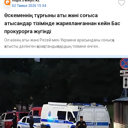
02 Тамыз 2026 15:34
Өскеменнің тұрғыны аты жөні соғысқа
қатысқандар тізімінде жарияланғаннан кейін Бас
прокурорға жүгінді
Ол өзінің аты-жөні Ресей мен Украина арасындағы соғысқа
қатысты делінген қазақстандықтардың тізіміне енген
жарияланымғ