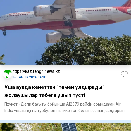
https://kaz.tengrinews.kz
05 Тамыз 2026 16:31
Ұшақ ауада кенеттен “төмен құлдырады“
жолаушылар төбеге ұшып түсті
Пхукет - Дели бағыты бойынша AI2379 рейсін орындаған Air
India ұшағы қатты турбуленттілікке тап болып, соның салдарын