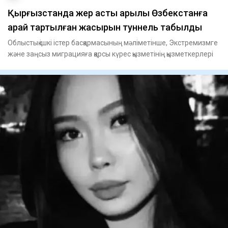
Қырғызстанда жер асты арқылы Өзбекстанға
қарай тартылған жасырын туннель табылды
Облыстық ішкі істер басқармасының мәліметінше, Экстремизмге
және заңсыз миграцияға қарсы күрес қызметінің қызметкерлері