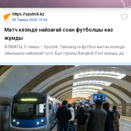
https://sputnik.kz
05 Тамыз 2026 19:34
Матч кезінде найзағай соққан футболшы көз
жұмды
АЛМАТЫ, 5 тамыз – Sputnik. Тайландта футбол матчы кезінде
ойыншыға найзағай түсті. Бұл туралы Bangkok Post жазды, деп
ха