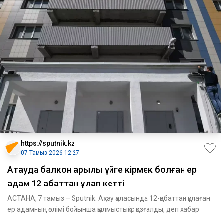
https://sputnik.kz
07 Тамыз 2026 12:27
Ақтауда балкон арқылы үйге кірмек болған ер
адам 12 қабаттан құлап кетті
АСТАНА, 7 тамыз – Sputnik. Ақтау қаласында 12-қабаттан құлаған
ер адамның өлімі бойынша қылмыстық іс қозғалды, деп хабар