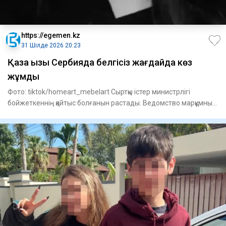
https://egemen.kz
31 Шілде 2026 20:23
Қазақ қызы Сербияда белгісіз жағдайда көз
жұмды
Фото: tiktok/homeart_mebelart Сыртқы істер министрлігі
бойжеткеннің қайтыс болғанын растады. Ведомство марқұмның
жақ