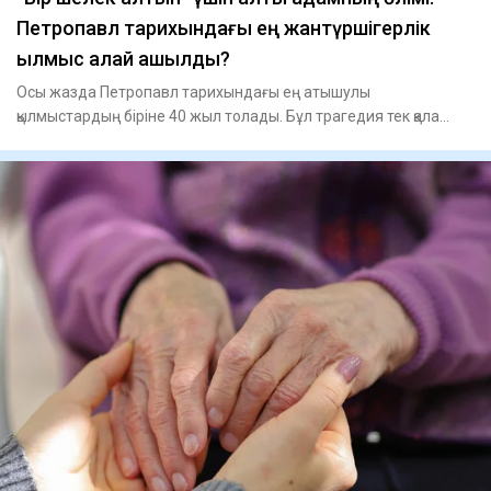
Петропавл тарихындағы ең жантүршігерлік
қылмыс қалай ашылды?
Осы жазда Петропавл тарихындағы ең атышулы
қылмыстардың біріне 40 жыл толады. Бұл трагедия тек қала
тұрғындарын ға