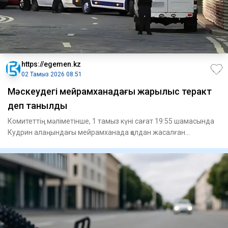
https://egemen.kz
02 Тамыз 2026 08:51
Мәскеудегі мейрамханадағы жарылыс теракт
деп танылды
Комитеттің мәліметінше, 1 тамыз күні сағат 19:55 шамасында
Кудрин алаңындағы мейрамханада қолдан жасалған
жарылғыш қ