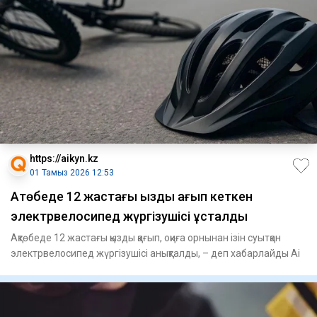
https://aikyn.kz
01 Тамыз 2026 12:53
Ақтөбеде 12 жастағы қызды қағып кеткен
электрвелосипед жүргізушісі ұсталды
Ақтөбеде 12 жастағы қызды қағып, оқиға орнынан ізін суытқан
электрвелосипед жүргізушісі анықталды, – деп хабарлайды Ai