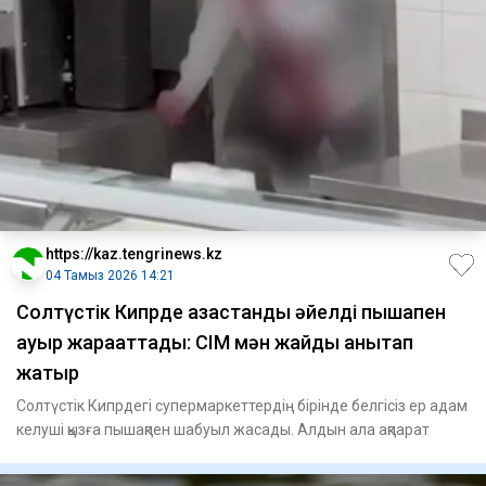
https://kaz.tengrinews.kz
04 Тамыз 2026 14:21
Солтүстік Кипрде қазақстандық әйелді пышақпен
ауыр жарақаттады: СІМ мән жайды анықтап
жатыр
Солтүстік Кипрдегі супермаркеттердің бірінде белгісіз ер адам
келуші қызға пышақпен шабуыл жасады. Алдын ала ақпарат