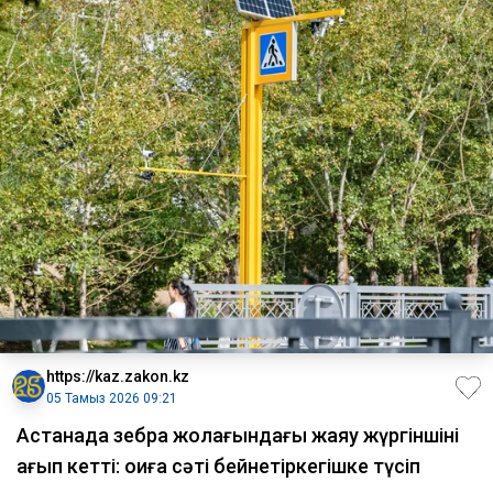
https://kaz.zakon.kz
05 Тамыз 2026 09:21
Астанада зебра жолағындағы жаяу жүргіншіні
қағып кетті: оқиға сәті бейнетіркегішке түсіп