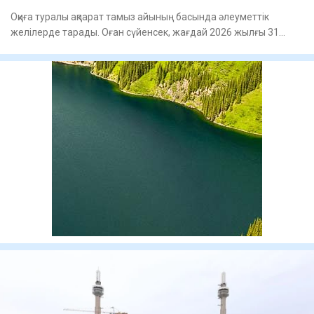
Оқиға туралы ақпарат тамыз айының басында әлеуметтік
желілерде тарады. Оған сүйенсек, жағдай 2026 жылғы 31
шілдеде Балқ