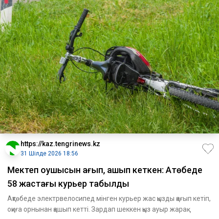
https://kaz.tengrinews.kz
31 Шілде 2026 18:56
Мектеп оқушысын қағып, қашып кеткен: Ақтөбеде
58 жастағы курьер табылды
Ақтөбеде электрвелосипед мінген курьер жас қызды қағып кетіп,
оқиға орнынан қашып кетті. Зардап шеккен қыз ауыр жарақ