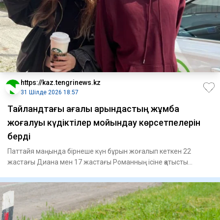
https://kaz.tengrinews.kz
31 Шілде 2026 18:57
Тайландтағы ағалы қарындастың жұмбақ
жоғалуы күдіктілер мойындау көрсетпелерін
берді
Паттайя маңында бірнеше күн бұрын жоғалып кеткен 22
жастағы Диана мен 17 жастағы Романның ісіне қатысты
тергеуде тың