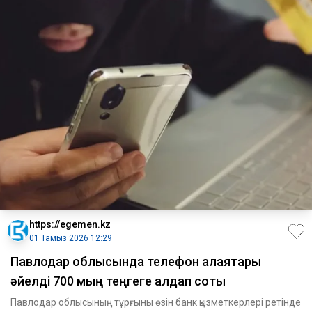
https://egemen.kz
01 Тамыз 2026 12:29
Павлодар облысында телефон алаяқтары
әйелді 700 мың теңгеге алдап соқты
Павлодар облысының тұрғыны өзін банк қызметкерлері ретінде