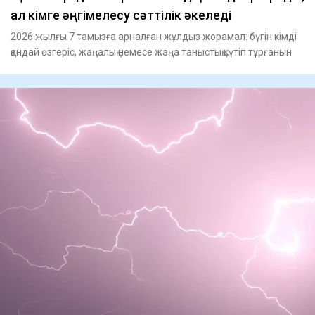
ал кімге әңгімелесу сәттілік әкеледі
2026 жылғы 7 тамызға арналған жұлдыз жорамал: бүгін кімді
қандай өзгеріс, жаңалық немесе жаңа таныстық күтіп тұрғанын