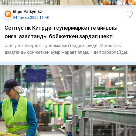
https://aikyn.kz
04 Тамыз 2026 16:48
Солтүстік Кипрдегі супермаркетте қайғылы
оқиға: қазақстандық бойжеткен зардап шекті
Солтүстік Кипрдегі супермаркеттердің бірінде 22 жастағы
қазақстандық бойжеткен ауыр жарақат алды, – деп хабарлайды
Aik