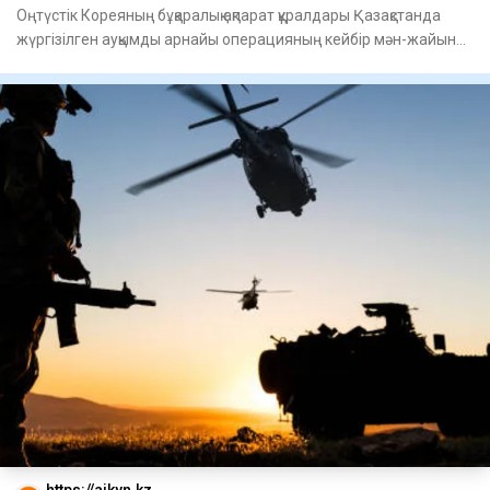
Оңтүстік Кореяның бұқаралық ақпарат құралдары Қазақстанда
жүргізілген ауқымды арнайы операцияның кейбір мән-жайын
жар
https://aikyn.kz