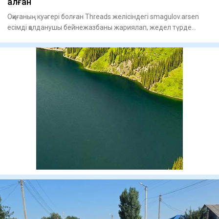
қалған
Оқиғаның куәгері болған Threads желісіндегі smagulov.arsen
есімді қолданушы бейнежазбаны жариялап, жедел түрде
жедел жә