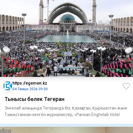
https://egemen.kz
04 Тамыз 2026 09:00
Тынысы бөлек Тегеран
Энғелаб алаңында Тегеранда біз, Қазақстан, Қырғызстан және
Тәжікстаннан келген журналис­тер, «Parsian Enghelab Hotel