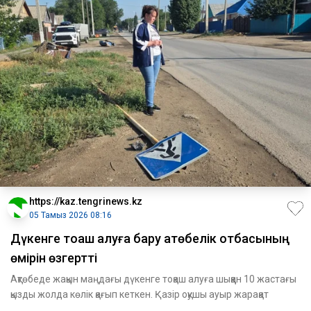
https://kaz.tengrinews.kz
05 Тамыз 2026 08:16
Дүкенге тоқаш алуға бару ақтөбелік отбасының
өмірін өзгертті
Ақтөбеде жақын маңдағы дүкенге тоқаш алуға шыққан 10 жастағы
қызды жолда көлік қағып кеткен. Қазір оқушы ауыр жарақат