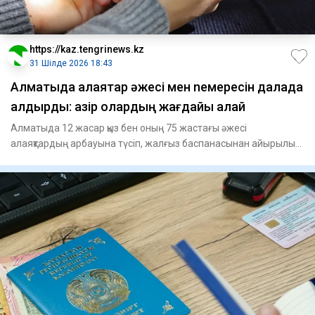
https://kaz.tengrinews.kz
31 Шілде 2026 18:43
Алматыда алаяқтар әжесі мен neмересін далада
қалдырды: қазір олардың жағдайы қалай
Алматыда 12 жасар қыз бен оның 75 жастағы әжесі
алаяқтардың арбауына түсіп, жалғыз баспанасынан айырылып
қалды. Олард