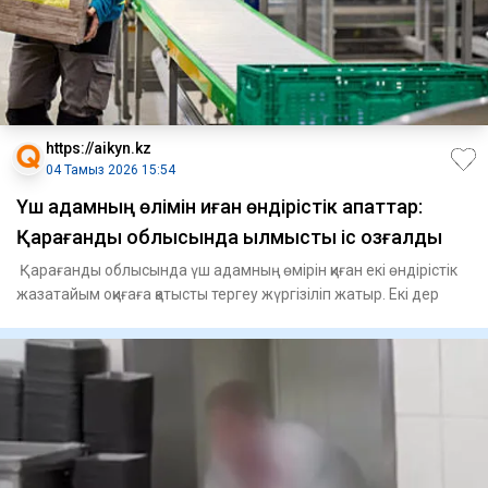
https://aikyn.kz
04 Тамыз 2026 15:54
Үш адамның өлімін қиған өндірістік апаттар:
Қарағанды облысында қылмыстық іс қозғалды
Қарағанды облысында үш адамның өмірін қиған екі өндірістік
жазатайым оқиғаға қатысты тергеу жүргізіліп жатыр. Екі дер