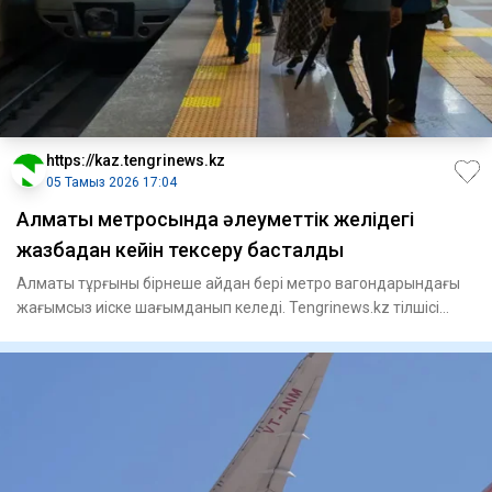
https://kaz.tengrinews.kz
05 Тамыз 2026 17:04
Алматы метросында әлеуметтік желідегі
жазбадан кейін тексеру басталды
Алматы тұрғыны бірнеше айдан бері метро вагондарындағы
жағымсыз иіске шағымданып келеді. Tengrinews.kz тілшісі
"Метро