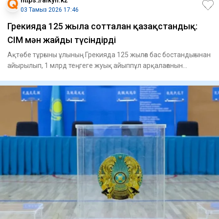
03 Тамыз 2026 17:46
Грекияда 125 жылға сотталған қазақстандық:
СІМ мән жайды түсіндірді
Ақтөбе тұрғыны ұлының Грекияда 125 жылға бас бостандығынан
айырылып, 1 млрд теңгеге жуық айыппұл арқалағанын
мәлімдеді