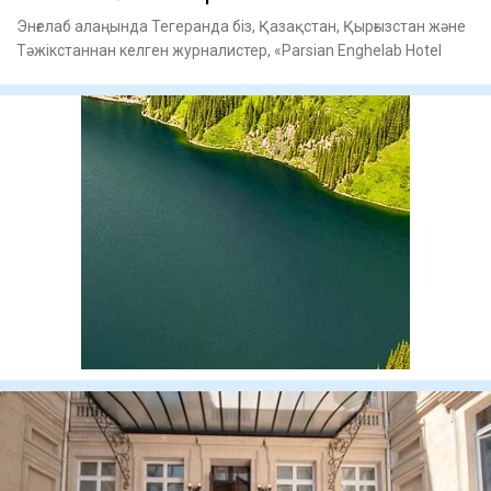
Энғелаб алаңында Тегеранда біз, Қазақстан, Қырғызстан және
Тәжікстаннан келген журналис­тер, «Parsian Enghelab Hotel