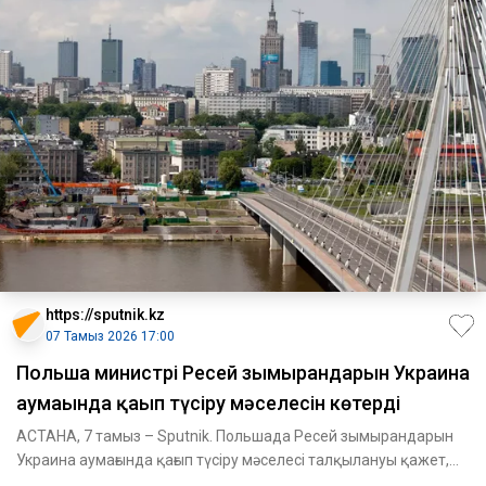
https://sputnik.kz
07 Тамыз 2026 17:00
Польша министрі Ресей зымырандарын Украина
аумағында қағып түсіру мәселесін көтерді
АСТАНА, 7 тамыз – Sputnik. Польшада Ресей зымырандарын
Украина аумағында қағып түсіру мәселесі талқылануы қажет,
деп мәл