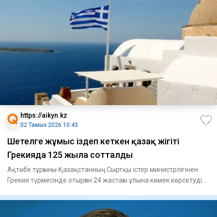
https://aikyn.kz
02 Тамыз 2026 10:43
Шетелге жұмыс іздеп кеткен қазақ жігіті
Грекияда 125 жылға сотталды
Ақтөбе тұрғыны Қазақстанның Сыртқы істер министрлігінен
Грекия түрмесінде отырған 24 жастағы ұлына көмек көрсетуді
сұр