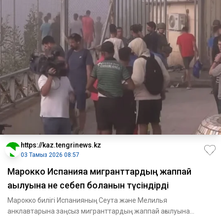
https://kaz.tengrinews.kz
03 Тамыз 2026 08:57
Марокко Испанияға мигранттардың жаппай
ағылуына не себеп болғанын түсіндірді
Марокко билігі Испанияның Сеута және Мелилья
анклавтарына заңсыз мигранттардың жаппай ағылуына