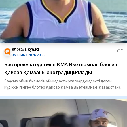
https://aikyn.kz
06 Тамыз 2026 20:00
Бас прокуратура мен ҚМА Вьетнамнан блогер
Қайсар Қамзаны экстрадициялады
Заңсыз ойын бизнесін ұйымдастыруға жәрдемдесті деген
күдікке ілінген блогер Қайсар Қамза Вьетнамнан Қазақстанға
экстр