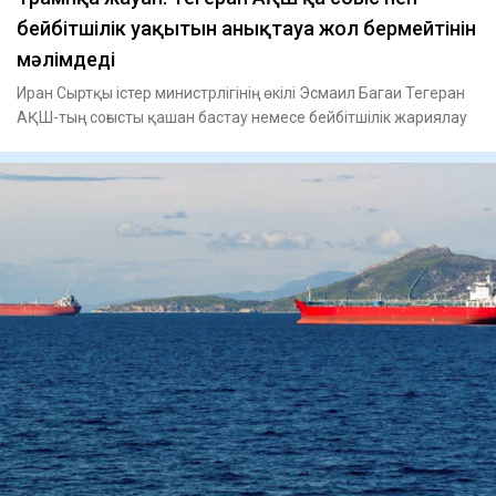
бейбітшілік уақытын анықтауға жол бермейтінін
мәлімдеді
Иран Сыртқы істер министрлігінің өкілі Эсмаил Багаи Тегеран
АҚШ-тың соғысты қашан бастау немесе бейбітшілік жариялау