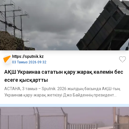
https://sputnik.kz
03 Тамыз 2026 09:32
АҚШ Украинаға сататын қару жарақ көлемін бес
есеге қысқартты
АСТАНА, 3 тамыз – Sputnik. 2026 жылдың басында АҚШ-тың
Украинаға қару-жарақ жеткізуі Джо Байденнің президент
болған кезе