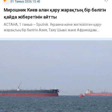
01 Тамыз 2026 15:40
Мирошник Киев алған қару жарақтың бір бөлігін
қайда жіберетінін айтты
АСТАНА, 1 тамыз – Sputnik. Украина өзіне жеткізілген қару-
жарақтың бір бөлігін Азия, Таяу Шығыс және Африкадағы
қақтығыс