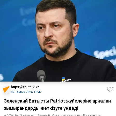
https://sputnik.kz
02 Тамыз 2026 10:42
Зеленский Батысты Patriot жүйелеріне арналған
зымырандарды жеткізуге үндеді
АСТАНА, 2 тамыз – Sputnik. Украина басшысы Владимир