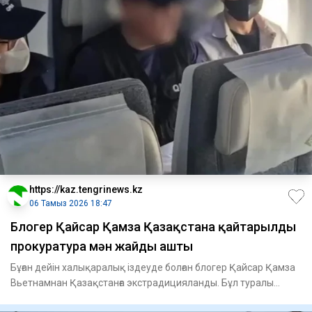
https://kaz.tengrinews.kz
06 Тамыз 2026 18:47
Блогер Қайсар Қамза Қазақстанға қайтарылды
прокуратура мән жайды ашты
Бұған дейін халықаралық іздеуде болған блогер Қайсар Қамза
Вьетнамнан Қазақстанға экстрадицияланды. Бұл туралы
Қазақс