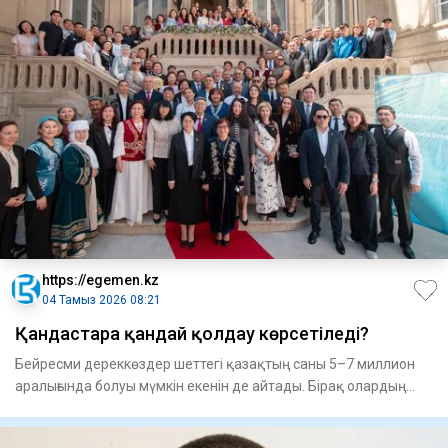
https://egemen.kz
04 Тамыз 2026 08:21
Қандастарға қандай қолдау көрсетіледі?
Бейресми дереккөздер шеттегі қазақтың саны 5–7 миллион
ара­лығында болуы мүмкін екенін де айтады. Бірақ олардың
90%-