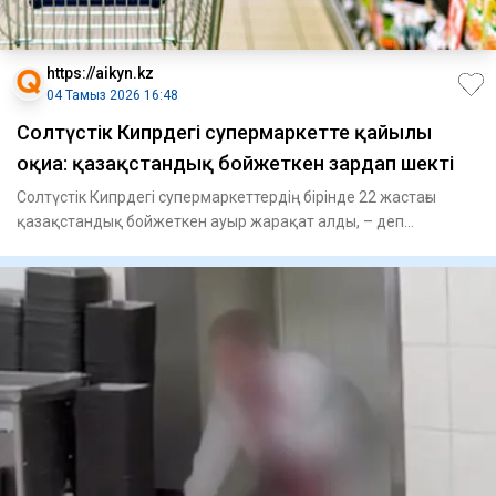
https://aikyn.kz
04 Тамыз 2026 16:48
Солтүстік Кипрдегі супермаркетте қайғылы
оқиға: қазақстандық бойжеткен зардап шекті
Солтүстік Кипрдегі супермаркеттердің бірінде 22 жастағы
қазақстандық бойжеткен ауыр жарақат алды, – деп
хабарлайды Aik