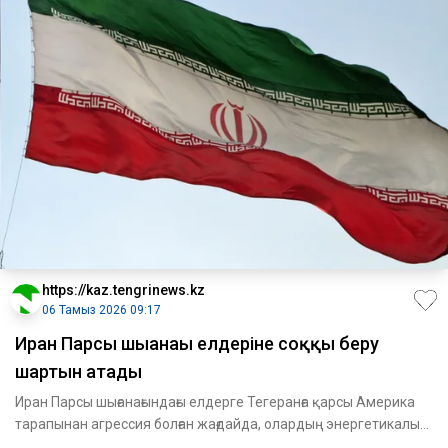
https://kaz.tengrinews.kz
06 Тамыз 2026 09:17
Иран Парсы шығанағы елдеріне соққы беру
шартын атады
Иран Парсы шығанағындағы елдерге Тегеранға қарсы Америка
тарапынан агрессия болған жағдайда, олардың энергетикалық
ин