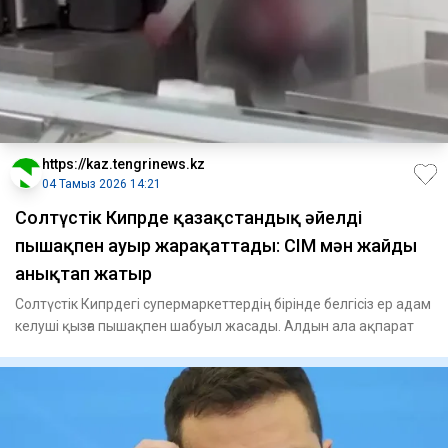
https://kaz.tengrinews.kz
04 Тамыз 2026 14:21
Солтүстік Кипрде қазақстандық әйелді
пышақпен ауыр жарақаттады: СІМ мән жайды
анықтап жатыр
Солтүстік Кипрдегі супермаркеттердің бірінде белгісіз ер адам
келуші қызға пышақпен шабуыл жасады. Алдын ала ақпарат