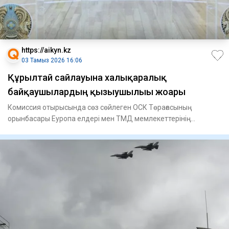
https://aikyn.kz
03 Тамыз 2026 16:06
Құрылтай сайлауына халықаралық
байқаушылардың қызығушылығы жоғары
Комиссия отырысында сөз сөйлеген ОСК Төрағасының
орынбасары Еуропа елдері мен ТМД мемлекеттерінің
халықаралық байқаушы