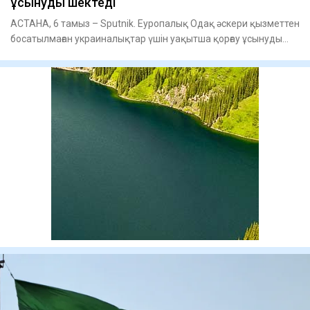
ұсынуды шектеді
АСТАНА, 6 тамыз – Sputnik. Еуропалық Одақ әскери қызметтен
босатылмаған украиналықтар үшін уақытша қорғау ұсынуды
шектеп