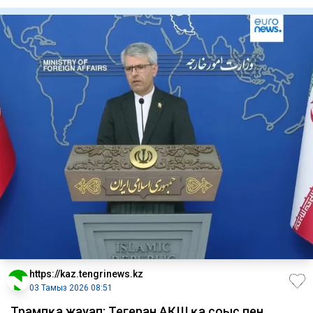
әкелген негізгі фактор
https://kaz.tengrinews.kz
03 Тамыз 2026 08:51
Трампқа жауап: Тегеран АҚШ қа соғыс пен