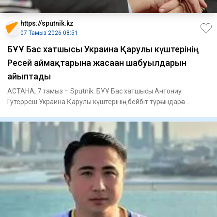
https://sputnik.kz
07 Тамыз 2026 08:51
БҰҰ Бас хатшысы Украина Қарулы күштерінің
Ресей аймақтарына жасаған шабуылдарын
айыптады
АСТАНА, 7 тамыз – Sputnik. БҰҰ Бас хатшысы Антониу
Гутерреш Украина Қарулы күштерінің бейбіт тұрғындарға
жасаған шабуылд