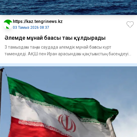
https://kaz.tengrinews.kz
03 Тамыз 2026 08:37
Әлемде мұнай бағасы тағы құлдырады
3 тамыздағы таңғы саудада әлемдік мұнай бағасы күрт
төмендеді. АҚШ пен Иран арасындағы қақтығыстың бәсеңдеуі
фонында