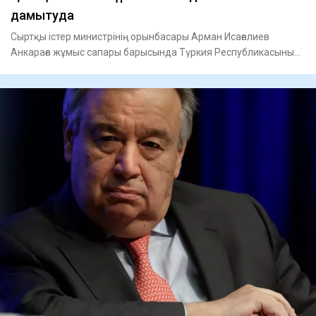
дамытуда
Сыртқы істер министрінің орынбасары Арман Исағалиев
Анкараға жұмыс сапары барысында Түркия Республикасының
Сыртқы істе