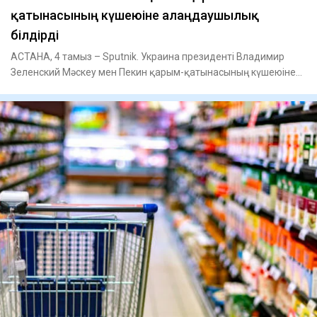
қатынасының күшеюіне алаңдаушылық
білдірді
АСТАНА, 4 тамыз – Sputnik. Украина президенті Владимир
Зеленский Мәскеу мен Пекин қарым-қатынасының күшеюіне
байланысты