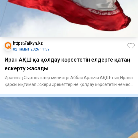
https://aikyn.kz
02 Тамыз 2026 11:59
Иран АҚШ қа қолдау көрсететін елдерге қатаң
ескерту жасады
Иранның Сыртқы істер министрі Аббас Аракчи АҚШ-тың Иранға
қарсы ықтимал әскери әрекеттеріне қолдау көрсететін немесе
ж