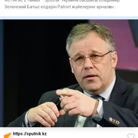
Зеленский Батыс елдерін Patriot жүйелеріне арналған
зымырандарды жет
https://sputnik.kz