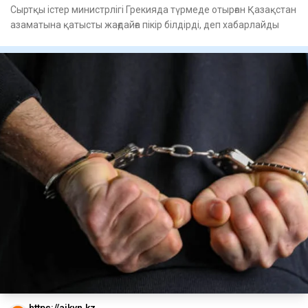
Сыртқы істер министрлігі Грекияда түрмеде отырған Қазақстан
азаматына қатысты жағдайға пікір білдірді, деп хабарлайды
https://aikyn.kz