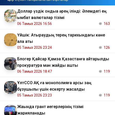
Доллар үздік ондыққа әрең ілінді: Әлемдегі ең
қымбат валюталар тізімі
06 Тамыз 2026 16:56
163
Үйшік: Атыраудың терең тарихындағы көне
қала аты
05 Тамыз 2026 23:24
126
Блогер Қайсар Қамза Қазақстанға қайтарылды
прокуратура мән жайды ашты
06 Тамыз 2026 18:47
119
ҰлтССО АҚ ға монополияға қарсы заң
бұзушылық үшін ескерту жасалды
05 Тамыз 2026 23:23
119
Жақында грант иегерлерінің тізімі
жарияланады