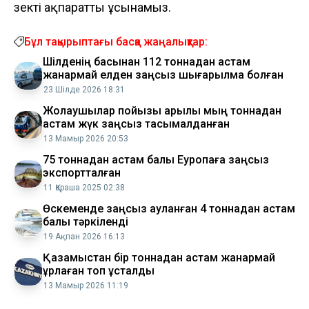
өзекті ақпаратты ұсынамыз.
Бұл тақырыптағы басқа жаңалықтар:
Шілденің басынан 112 тоннадан астам
жанармай елден заңсыз шығарылмақ болған
23 Шілде 2026 18:31
Жолаушылар пойызы арқылы мың тоннадан
астам жүк заңсыз тасымалданған
13 Мамыр 2026 20:53
75 тоннадан астам балық Еуропаға заңсыз
экспортталған
11 Қараша 2025 02:38
Өскеменде заңсыз ауланған 4 тоннадан астам
балық тәркіленді
19 Ақпан 2026 16:13
Қазақмыстан бір тоннадан астам жанармай
ұрлаған топ ұсталды
13 Мамыр 2026 11:19