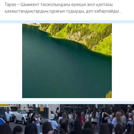
Тараз – Шымкент тасжолындағы ерекше жол қалтасы
қазақстандықтардың сұрағын тудырды, деп хабарлайды
Tengri Auto. Же