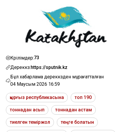
73
Көрілімдер:
Дереккөз:
https://sputnik.kz
Бұл хабарлама дереккөзден мұрағатталған
04 Маусым 2026 16:59
қырғыз республикасына
топ 190
тоннадан асып
тоннадан астам
тиелген теміржол
теңге болатын