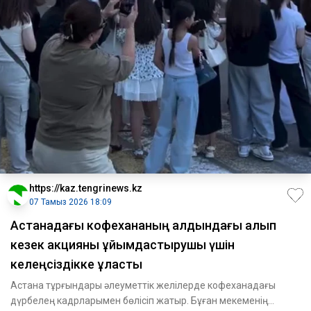
https://kaz.tengrinews.kz
07 Тамыз 2026 18:09
Астанадағы кофехананың алдындағы алып
кезек акцияны ұйымдастырушы үшін
келеңсіздікке ұласты
Астана тұрғындары әлеуметтік желілерде кофеханадағы
дүрбелең кадрларымен бөлісіп жатыр. Бұған мекеменің