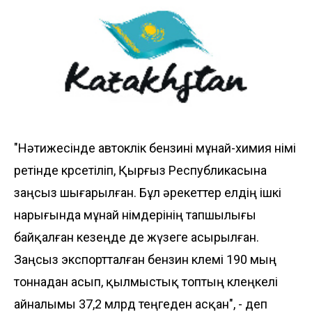
"Нәтижесінде автокөлік бензині мұнай-химия өнімі
ретінде көрсетіліп, Қырғыз Республикасына
заңсыз шығарылған. Бұл әрекеттер елдің ішкі
нарығында мұнай өнімдерінің тапшылығы
байқалған кезеңде де жүзеге асырылған.
Заңсыз экспортталған бензин көлемі 190 мың
тоннадан асып, қылмыстық топтың көлеңкелі
айналымы 37,2 млрд теңгеден асқан", - деп