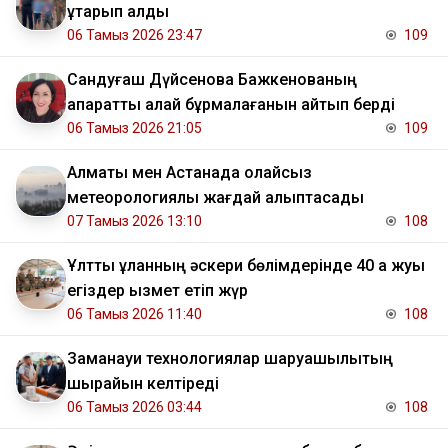
құтқарып қалды
06 Тамыз 2026 23:47
109
Сандуғаш Дүйсенова Бажкенованың
ақпаратты қалай бұрмалағанын айтып берді
06 Тамыз 2026 21:05
109
Алматы мен Астанада қолайсыз
метеорологиялық жағдай қалыптасады
07 Тамыз 2026 13:10
108
Ұлттық ұланның әскери бөлімдерінде 40 қа жуық
егіздер қызмет етіп жүр
06 Тамыз 2026 11:40
108
Заманауи технологиялар шаруашылықтың
шырайын келтіреді
06 Тамыз 2026 03:44
108