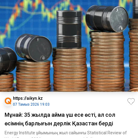
https://aikyn.kz
07 Тамыз 2026 19:03
Мұнай: 35 жылда аймақ үш есе өсті, ал сол
өсімнің барлығын дерлік Қазақстан берді
Energy Institute ұйымының жыл сайынғы Statistical Review of