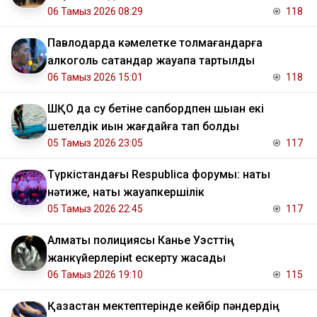
06 Тамыз 2026 08:29
118
Павлодарда кәмелетке толмағандарға
алкоголь сатқандар жауапқа тартылды
06 Тамыз 2026 15:01
118
ШҚО да су бетіне сапбордпен шыққан екі
шетелдік қиын жағдайға тап болды
05 Тамыз 2026 23:05
117
Түркістандағы Respublica форумы: нақты
нәтиже, нақты жауапкершілік
05 Тамыз 2026 22:45
117
Алматы полициясы Канье Уэсттің
жанкүйерлерінt ескерту жасады
06 Тамыз 2026 19:10
115
Қазақстан мектептерінде кейбір пәндердің