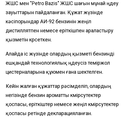
ЖШС мен "Petro Bazis" ЖШС шағын мұнай өңдеу
зауыттарын пайдаланған. Құжат жүзінде
кәсіпорындар АИ-92 бензинін жеңіл
дистиллятпен немесе еріткішпен араластыру
қызметін көрсеткен.
Алайда іс жүзінде олардың қызметі бензинді
ешқандай технологиялық өңдеусіз теміржол
цистерналарына құюмен ғана шектелген.
Кейін жалған құжаттар рәсімделіп, олардың
негізінде бензин ароматты көмірсутектер
қоспасы, еріткіштер немесе жеңіл көмірсутектер
қоспасы ретінде декларацияланған.