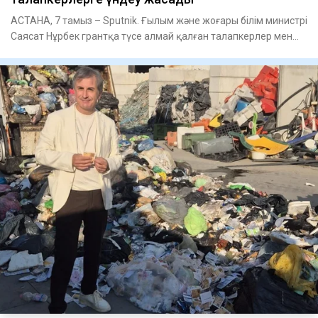
АСТАНА, 7 тамыз – Sputnik. Ғылым және жоғары білім министрі
Саясат Нұрбек грантқа түсе алмай қалған талапкерлер мен
олар