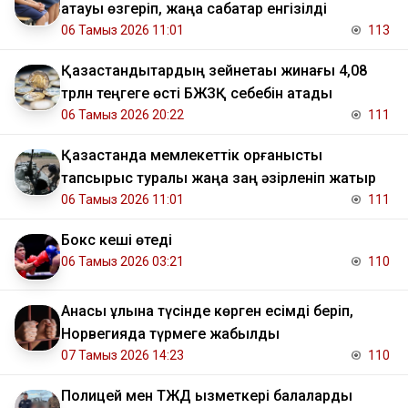
атауы өзгеріп, жаңа сабақтар енгізілді
06 Тамыз 2026 11:01
113
Қазақстандықтардың зейнетақы жинағы 4,08
трлн теңгеге өсті БЖЗҚ себебін атады
06 Тамыз 2026 20:22
111
Қазақстанда мемлекеттік қорғаныстық
тапсырыс туралы жаңа заң әзірленіп жатыр
06 Тамыз 2026 11:01
111
Бокс кеші өтеді
06 Тамыз 2026 03:21
110
Анасы ұлына түсінде көрген есімді беріп,
Норвегияда түрмеге жабылды
07 Тамыз 2026 14:23
110
Полицей мен ТЖД қызметкері балаларды