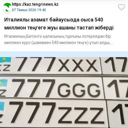
https://kaz.tengrinews.kz
07 Тамыз 2026 19:40
Италиялық азамат байқаусызда қоқысқа 540
миллион теңгеге жуық ақшаны тастап жіберді
Италияның Битонто қаласының тұрғыны лотереядан бір
миллион еуро (шамамен 540 миллион теңге) ұтып алды,
алайда өз қате