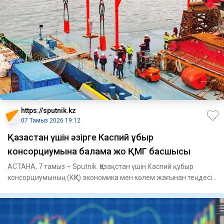
https://sputnik.kz
07 Тамыз 2026 19:12
Қазақстан үшін әзірге Каспий құбыр
консорциумына балама жоқ ҚМГ басшысы
АСТАНА, 7 тамыз – Sputnik. Қазақстан үшін Каспий құбыр
консорциумының (КҚК) экономика мен көлем жағынан теңдесі
жоқ, әзі