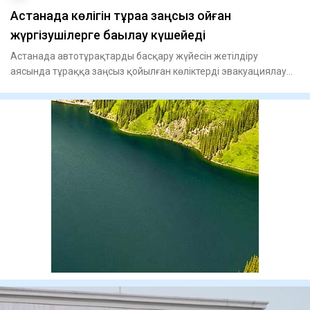
Астанада көлігін тұраққа заңсыз қойған
жүргізушілерге бақылау күшейеді
Астанада автотұрақтарды басқару жүйесін жетілдіру
аясында тұраққа заңсыз қойылған көліктерді эвакуациялау
шаралары күш