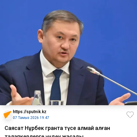
https://sputnik.kz
07 Тамыз 2026 19:47
Саясат Нұрбек грантқа түсе алмай қалған
талапкерлерге үндеу жасады