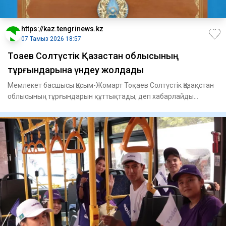
https://kaz.tengrinews.kz
07 Тамыз 2026 18:57
Тоқаев Солтүстік Қазақстан облысының
тұрғындарына үндеу жолдады
Мемлекет басшысы Қасым-Жомарт Тоқаев Солтүстік Қазақстан
облысының тұрғындарын құттықтады, деп хабарлайды
Tengrinews.