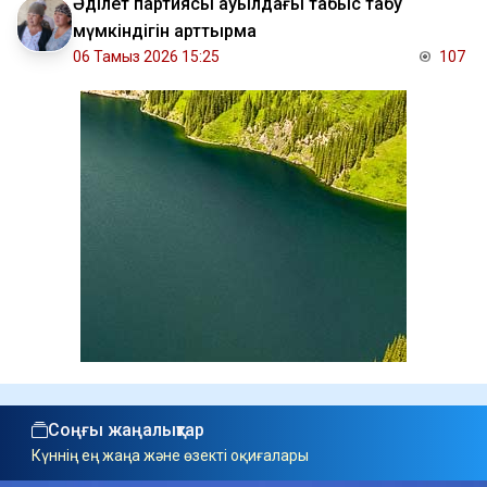
Әділет партиясы ауылдағы табыс табу
мүмкіндігін арттырмақ
06 Тамыз 2026 15:25
107
Соңғы жаңалықтар
Күннің ең жаңа және өзекті оқиғалары