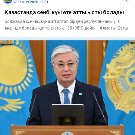
07 Тамыз 2026 19:01
Қазақстанда сенбі күні өте қатты ыстық болады
Болжамға сәйкес, күндізгі аптап бірден республиканың 10
өңірінде болады:қатты ыстық:+35+38°С дейін – Алматы, Батыс
Қаза