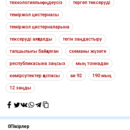
технологиялық өңдеусіз
тергеп тексеруді
теміржол цистернасы
теміржол цистерналарына
тексеруді аяқталды
тегін заңдастыру
тапшылығы байқалған
схеманы жүзеге
республикасына заңсыз
мың тоннадан
көмірсутектер қоспасы
аи 92
190 мың
12 заңды
0
Пікірлер