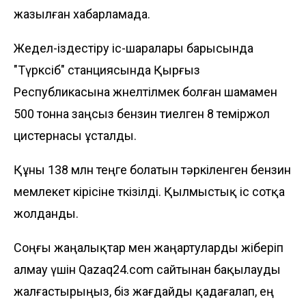
жазылған хабарламада.
Жедел-іздестіру іс-шаралары барысында
"Түрксіб" станциясында Қырғыз
Республикасына жөнелтілмек болған шамамен
500 тонна заңсыз бензин тиелген 8 теміржол
цистернасы ұсталды.
Құны 138 млн теңге болатын тәркіленген бензин
мемлекет кірісіне өткізілді. Қылмыстық іс сотқа
жолданды.
Соңғы жаңалықтар мен жаңартуларды жіберіп
алмау үшін Qazaq24.com сайтынан бақылауды
жалғастырыңыз, біз жағдайды қадағалап, ең