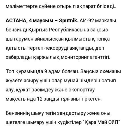
мәліметтерге сүйене отырып ақпарат бөліседі..
АСТАНА, 4 маусым – Sputnik.
АИ-92 маркалы
бензинді Қырғыз Республикасына заңсыз
шығарумен айналысқан қылмыстық топқа
қатысты тергеп-тексеруді аяқталды, деп
хабарлады қаржылық мониторинг агенттігі.
Топ құрамында 9 адам болған. Заңсыз схеманы
жүзеге асыру үшін олар мұнай өнімдерін сатып
алу, құжат рәсімдеу және экспорттау
мақсатында 12 заңды тұлғаны тіркеген.
Бензиннің шығу тегін заңдастыру және оны
шетелге шығару үшін күдіктілер "Қара Май ОйЛ"