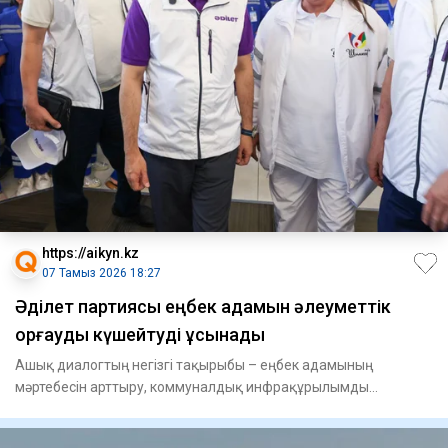
https://aikyn.kz
07 Тамыз 2026 18:27
Әділет партиясы еңбек адамын әлеуметтік
қорғауды күшейтуді ұсынады
Ашық диалогтың негізгі тақырыбы – еңбек адамының
мәртебесін арттыру, коммуналдық инфрақұрылымды
жаңғырту, «Таза Қазақс