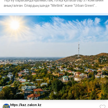
Тергеу барысында қылмыстық топқа қатысы бар 37 компания
анықталған. Олардың ішінде "Metlink" және "Urban Green"
компани
https://kaz.zakon.kz