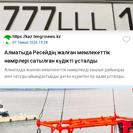
https://kaz.tengrinews.kz
07 Тамыз 2026 19:28
Алматыда Ресейдің жалған мемлекеттік
нөмірлері сатылған күдікті ұсталды
Алматыда жалған мемлекеттік нөмірлерді заңсыз дайындау
мен сатуды ұйымдастырды деген күдікпен ер адам ұсталды,
деп ха