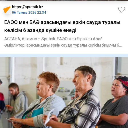
https://sputnik.kz
06 Тамыз 2026 22:34
ЕАЭО мен БАӘ арасындағы еркін сауда туралы
келісім 6 қазанда күшіне енеді
АСТАНА, 6 тамыз – Sputnik. ЕАЭО мен Біріккен Араб
Әмірліктері арасындағы еркін сауда туралы келісім биылғы 6
қазанда күш