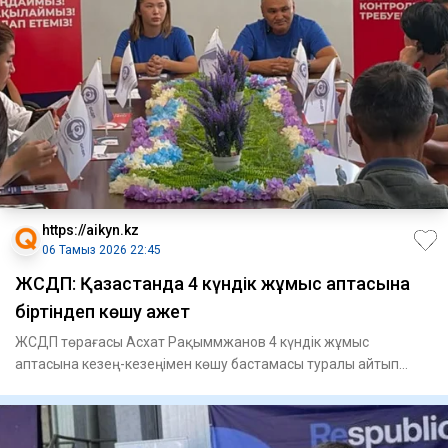
https://aikyn.kz
06 Тамыз 2026 22:45
ЖСДП: Қазақстанда 4 күндік жұмыс аптасына
біртіндеп көшу қажет
ЖСДП төрағасы Асхат Рақыммжанов 4 күндік жұмыс
аптасына кезең-кезеңімен көшу бастамасы туралы айтып
берді, - деп хабар