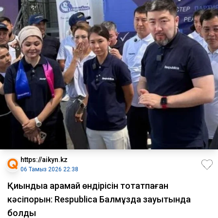
https://aikyn.kz
06 Тамыз 2026 22:38
Қиындыққа қарамай өндірісін тоқтатпаған
кәсіпорын: Respublica Балмұздақ зауытында
болды