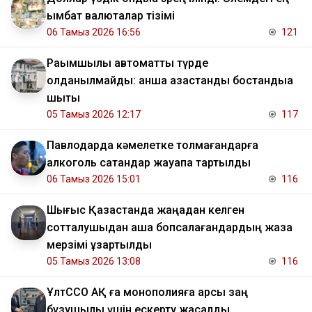
қымбат валюталар тізімі
06 Тамыз 2026 16:56
121
Рақымшылық автоматты түрде
қолданылмайды: қанша қазақстандық бостандыққа
шықты
05 Тамыз 2026 12:17
117
Павлодарда кәмелетке толмағандарға
алкоголь сатқандар жауапқа тартылды
06 Тамыз 2026 15:01
116
Шығыс Қазақстанда жаңадан келген
сотталушыдан ақша бопсалағандардың жаза
мерзімі ұзартылды
05 Тамыз 2026 13:08
116
ҰлтССО АҚ ға монополияға қарсы заң
бұзушылық үшін ескерту жасалды