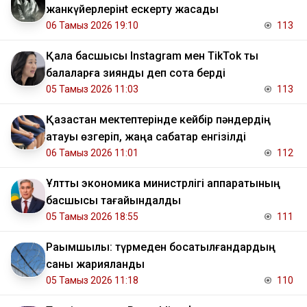
жанкүйерлерінt ескерту жасады
06 Тамыз 2026 19:10
113
Қала басшысы Instagram мен TikTok ты
балаларға зиянды деп сотқа берді
05 Тамыз 2026 11:03
113
Қазақстан мектептерінде кейбір пәндердің
атауы өзгеріп, жаңа сабақтар енгізілді
06 Тамыз 2026 11:01
112
Ұлттық экономика министрлігі аппаратының
басшысы тағайындалды
05 Тамыз 2026 18:55
111
Рақымшылық: түрмеден босатылғандардың
саны жарияланды
05 Тамыз 2026 11:18
110