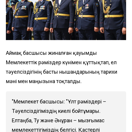
Аймақ басшысы жиналған қауымды
Мемлекеттік рәміздер күнімен құттықтап, ел
тәуелсіздігінің басты нышандарының тарихи
мәні мен маңызына тоқталды.
"Мемлекет басшысы: "Ұлт рәміздері –
Тәуелсіздігіміздің киелі бойтұмары.
Елтаңба, Ту және Әнұран – мызғымас
мемлекеттігіміздің белгісі. Қастерлі