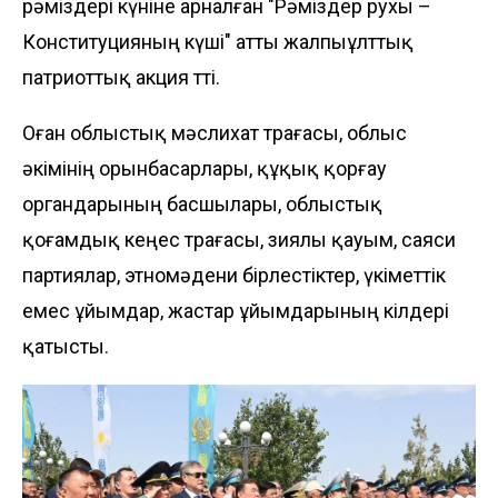
рәміздері күніне арналған "Рәміздер рухы –
Конституцияның күші" атты жалпыұлттық
патриоттық акция өтті.
Оған облыстық мәслихат төрағасы, облыс
әкімінің орынбасарлары, құқық қорғау
органдарының басшылары, облыстық
қоғамдық кеңес төрағасы, зиялы қауым, саяси
партиялар, этномәдени бірлестіктер, үкіметтік
емес ұйымдар, жастар ұйымдарының өкілдері
қатысты.