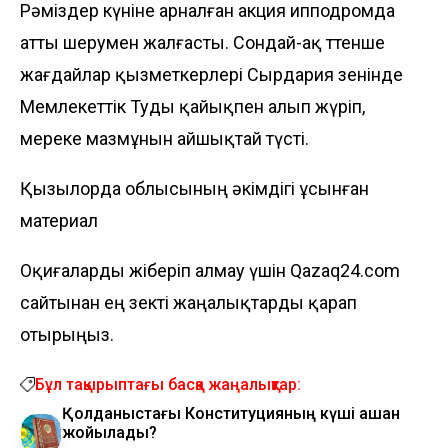
Рәміздер күніне арналған акция ипподромда
атты шерумен жалғасты. Сондай-ақ төтенше
жағдайлар қызметкерлері Сырдария өзенінде
Мемлекеттік Туды қайықпен алып жүріп,
мереке мазмұнын айшықтай түсті.
Қызылорда облысының әкімдігі ұсынған
материал
Оқиғаларды жіберіп алмау үшін Qazaq24.com
сайтынан ең өзекті жаңалықтарды қарап
отырыңыз.
Бұл тақырыптағы басқа жаңалықтар:
Қолданыстағы Конституцияның күші қашан
жойылады?