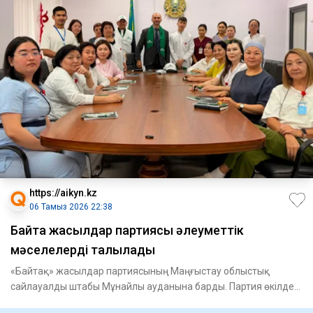
https://aikyn.kz
06 Тамыз 2026 22:38
Байтақ жасылдар партиясы әлеуметтік
мәселелерді талқылады
«Байтақ» жасылдар партиясының Маңғыстау облыстық
сайлауалды штабы Мұнайлы ауданына барды. Партия өкілдері
«Мұнайлыэнер