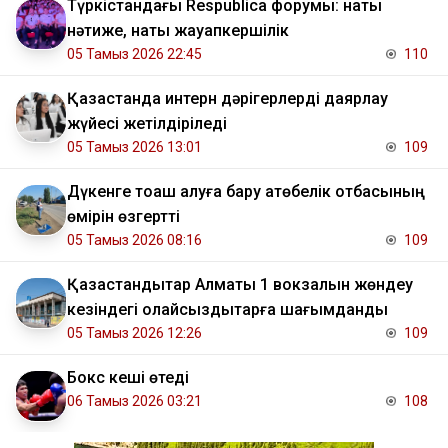
Түркістандағы Respublica форумы: нақты
нәтиже, нақты жауапкершілік
05 Тамыз 2026 22:45
110
Қазақстанда интерн дәрігерлерді даярлау
жүйесі жетілдіріледі
05 Тамыз 2026 13:01
109
Дүкенге тоқаш алуға бару ақтөбелік отбасының
өмірін өзгертті
05 Тамыз 2026 08:16
109
Қазақстандықтар Алматы 1 вокзалын жөндеу
кезіндегі қолайсыздықтарға шағымданды
05 Тамыз 2026 12:26
109
Бокс кеші өтеді
06 Тамыз 2026 03:21
108