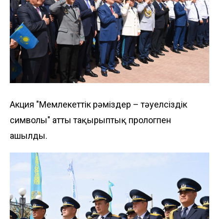
Акция "Мемлекеттік рәміздер – тәуелсіздік
символы" атты тақырыптық прологпен
ашылды.