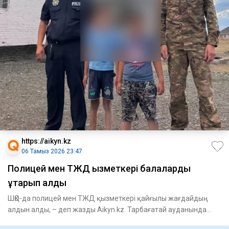
https://aikyn.kz
06 Тамыз 2026 23:47
Полицей мен ТЖД қызметкері балаларды
құтқарып қалды
ШҚО-да полицей мен ТЖД қызметкері қайғылы жағдайдың
алдын алды, – деп жазды Aikyn.kz. Тарбағатай ауданында
төтенше жағ