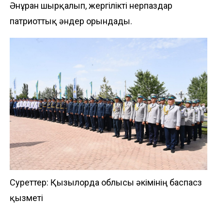
Әнұран шырқалып, жергілікті өнерпаздар
патриоттық әндер орындады.
Суреттер: Қызылорда облысы әкімінің баспасөз
қызметі