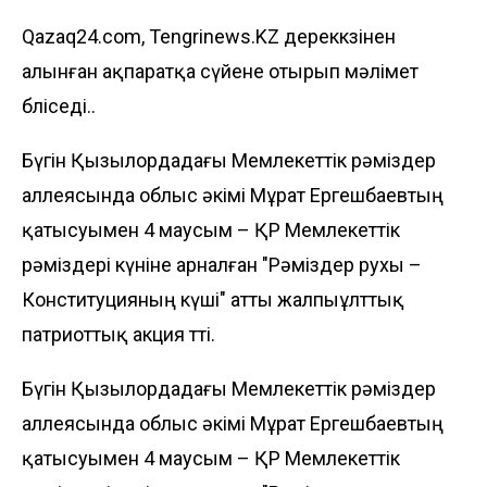
Qazaq24.com, Tengrinews.KZ дереккөзінен
алынған ақпаратқа сүйене отырып мәлімет
бөліседі..
Бүгін Қызылордадағы Мемлекеттік рәміздер
аллеясында облыс әкімі Мұрат Ергешбаевтың
қатысуымен 4 маусым – ҚР Мемлекеттік
рәміздері күніне арналған "Рәміздер рухы –
Конституцияның күші" атты жалпыұлттық
патриоттық акция өтті.
Бүгін Қызылордадағы Мемлекеттік рәміздер
аллеясында облыс әкімі Мұрат Ергешбаевтың
қатысуымен 4 маусым – ҚР Мемлекеттік