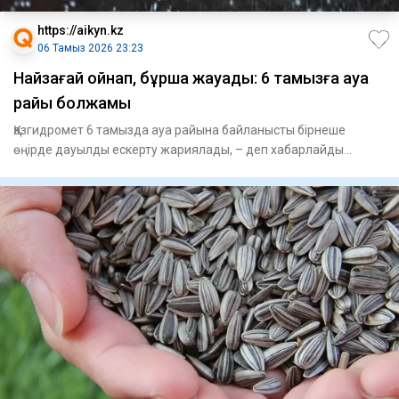
https://aikyn.kz
06 Тамыз 2026 23:23
Найзағай ойнап, бұршақ жауады: 6 тамызға ауа
райы болжамы
Қазгидромет 6 тамызда ауа райына байланысты бірнеше
өңірде дауылды ескерту жариялады, – деп хабарлайды
Aikyn.kz. Синоп