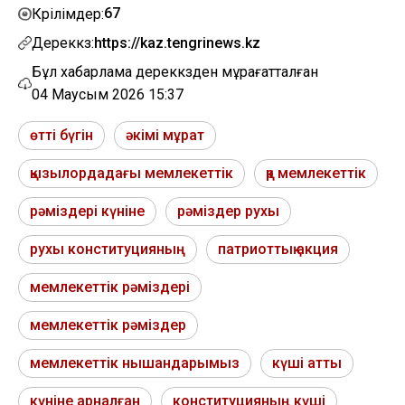
67
Көрілімдер:
Дереккөз:
https://kaz.tengrinews.kz
Бұл хабарлама дереккөзден мұрағатталған
04 Маусым 2026 15:37
өтті бүгін
әкімі мұрат
қызылордадағы мемлекеттік
қр мемлекеттік
рәміздері күніне
рәміздер рухы
рухы конституцияның
патриоттық акция
мемлекеттік рәміздері
мемлекеттік рәміздер
мемлекеттік нышандарымыз
күші атты
күніне арналған
конституцияның күші