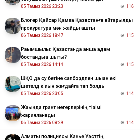
05 Тамыз 2026 23:23
116
Блогер Қайсар Қамза Қазақстанға қайтарылды
прокуратура мән жайды ашты
06 Тамыз 2026 18:47
115
Рақымшылық: Қазақстанда қанша адам
бостандыққа шықты?
05 Тамыз 2026 14:14
115
ШҚО да су бетіне сапбордпен шыққан екі
шетелдік қиын жағдайға тап болды
05 Тамыз 2026 23:05
114
Жақында грант иегерлерінің тізімі
жарияланады
06 Тамыз 2026 08:29
114
Алматы полициясы Канье Уэсттің