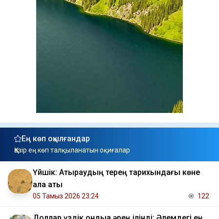
Ең көп оқылғандар
Қазір ең көп талқыланатын оқиғалар
Үйшік: Атыраудың терең тарихындағы көне
қала аты
05 Тамыз 2026 23:24
122
Доллар үздік ондыққа әрең ілінді: Әлемдегі ең