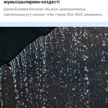
жұмысшылармен кездесті
Дания Еспаева бастаған «Ақ жол» демократиялық
партиясының үгіт-насихат тобы «Үркер-АШ» ЖШС ұжымымен
кездесті, - деп ха