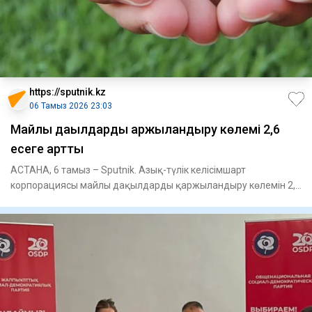
https://sputnik.kz
06 Тамыз 2026 23:03
Майлы дақылдарды қаржыландыру көлемі 2,6
есеге артты
АСТАНА, 6 тамыз – Sputnik. Азық-түлік келісімшарт
корпорациясы майлы дақылдарды қаржыландыру көлемін 2,6
есеге арттырды,