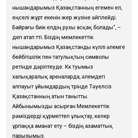
нышандарымыз Қазақстанның егемен ел,
еңселі жұрт екенін жер жүзіне әйгілейді.
Байрағы биік елдің рухы асқақ болады", –
деп атап өтті. Біздің мемлекеттік
нышандарымыз Қазақстанды күллі әлемге
бейбітшілік пен татулықтың символы
ретінде дәріптеуде. Көк туымыз
халықаралық ареналарда, әлемдегі
алпауыт ұйымдардың төрінде Тәуелсіз
Қазақстанның атын танытты.
Айбынымызды асырған Мемлекеттік
рәміздерді құрметтеп ұлықтау, келер
ұрпаққа аманат ету – біздің азаматтық
парызымыз.