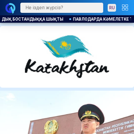
RU
КӘМЕЛЕТКЕ ТОЛМАҒАНДАРҒА АЛКОГОЛЬ САТҚАНДАР ЖАУАП