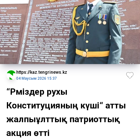
https://kaz.tengrinews.kz
04 Маусым 2026 15:37
“Рәміздер рухы
Конституцияның күші“ атты
жалпыұлттық патриоттық
акция өтті