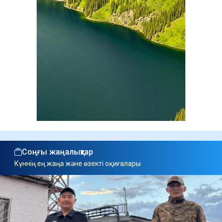
Соңғы жаңалықтар
Күннің ең жаңа және өзекті оқиғалары