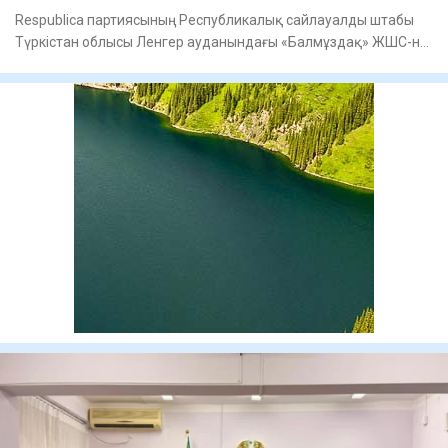
Respublica партиясының Республикалық сайлауалды штабы
Түркістан облысы Ленгер ауданындағы «Балмұздақ» ЖШС-не
барды, -