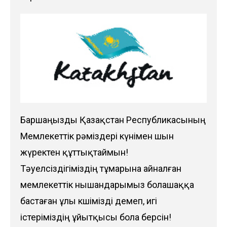
Баршаңызды Қазақстан Республикасының
Мемлекеттік рәміздері күнімен шын
жүректен құттықтаймын!
Тәуелсіздігіміздің тұмарына айналған
мемлекеттік нышандарымыз болашаққа
бастаған ұлы көшімізді демеп, игі
істеріміздің ұйытқысы бола берсін!