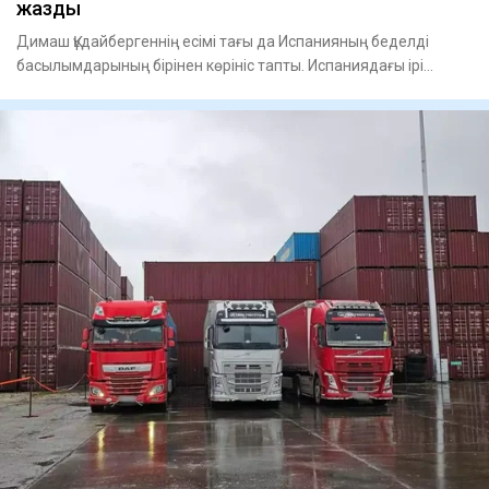
жазды
Димаш Құдайбергеннің есімі тағы да Испанияның беделді
басылымдарының бірінен көрініс тапты. Испаниядағы ірі
ұлттық газ