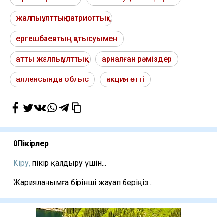
жалпыұлттық патриоттық
ергешбаевтың қатысуымен
атты жалпыұлттық
арналған рәміздер
аллеясында облыс
акция өтті
0
Пікірлер
Кіру,
пікір қалдыру үшін...
Жарияланымға бірінші жауап беріңіз...