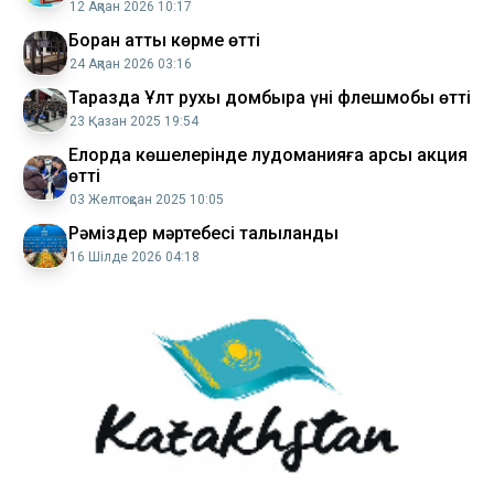
12 Ақпан 2026 10:17
Боран атты көрме өтті
24 Ақпан 2026 03:16
Таразда Ұлт рухы домбыра үні флешмобы өтті
23 Қазан 2025 19:54
Елорда көшелерінде лудоманияға қарсы акция
өтті
03 Желтоқсан 2025 10:05
Рәміздер мәртебесі талқыланды
16 Шілде 2026 04:18