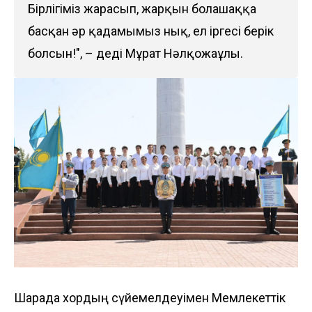
Бірлігіміз жарасып, жарқын болашаққа
басқан әр қадамымыз нық, ел іргесі берік
болсын!", – деді Мұрат Нәлқожаұлы.
Шарада хордың сүйемелдеуімен Мемлекеттік