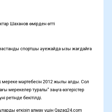
тар Шаханов өмірден өтті
зақстандық спортшы әуежайда қызық жағдайға
ік мереке мәртебесін 2012 жылы алды. Сол
ағы мерекелер туралы" заңға өзгерістер
ні ретінде бекітілді.
ларды өткізіп алмау үшін Qazaq24.com