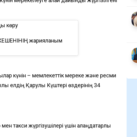
үнін мерекелеуге қалай дайындық жүргізілгені
ды көру
КЕШЕНІНІҢ жарияланым
шылар күнін – мемлекеттік мереке және ресми
ылы елдің Қарулы Күштері өздерінің 34
мен такси жүргізушілері үшін алаңдатарлық