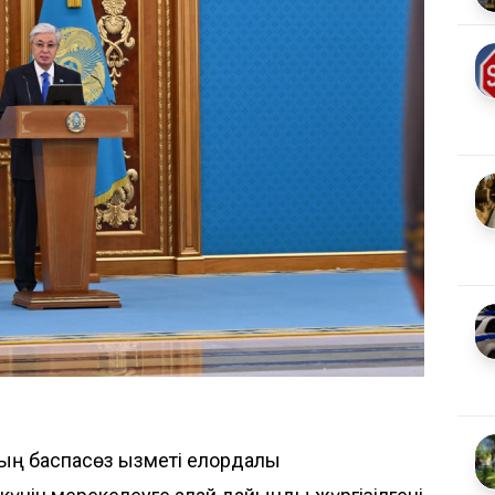
ның баспасөз қызметі елордалық