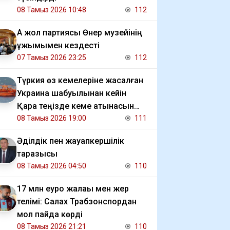
08 Тамыз 2026 10:48
112
Ақ жол партиясы Өнер музейінің
ұжымымен кездесті
07 Тамыз 2026 23:25
112
Түркия өз кемелеріне жасалған
Украина шабуылынан кейін
Қара теңізде кеме қатынасын
шектеді
08 Тамыз 2026 19:00
111
Әділдік пен жауапкершілік
таразысы
08 Тамыз 2026 04:50
110
17 млн еуро жалақы мен жер
телімі: Салах Трабзонспордан
мол пайда көрді
08 Тамыз 2026 21:21
110