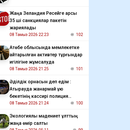
Жаңа Зеландия Ресейге қарсы
35 ші санкциялар пакетін
жариялады
08 Тамыз 2026 22:23
102
​Ақтөбе облысында мемлекетке
қайтарылған активтер тұрғындар
игілігіне жұмсалуда
08 Тамыз 2026 21:25
101
Әділдік орнасын деп едім :
Атырауда жанармай құю
бекетінің кассирі полиция
шақырғаны үшін жазаланғанын
08 Тамыз 2026 21:24
100
даулауда
Экологиялық мәдениет ұлттың
жаңа өмір салты