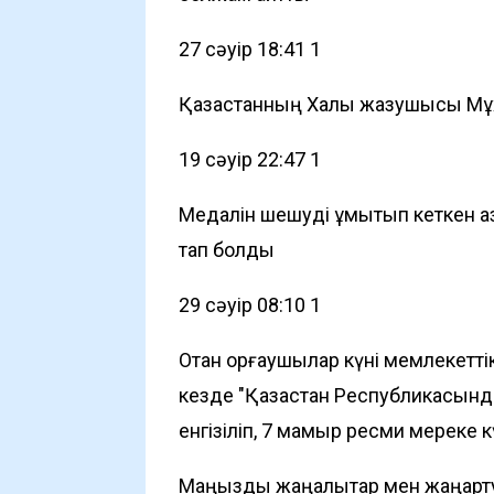
27 сәуір 18:41
1
Қазақстанның Халық жазушысы Мұх
19 сәуір 22:47
1
Медалін шешуді ұмытып кеткен қа
тап болды
29 сәуір 08:10
1
Отан қорғаушылар күні мемлекетт
кезде "Қазақстан Республикасынд
енгізіліп, 7 мамыр ресми мереке кү
Маңызды жаңалықтар мен жаңарту