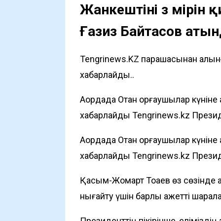
Жанкештіні өз өмірін
Ғазиз Байтасов аты
Tengrinews.KZ парақшасынан алынғ
хабарлайды..
Ақордада Отан қорғаушылар күніне 
хабарлайды
Tengrinews.kz
Президе
Ақордада Отан қорғаушылар күніне 
хабарлайды
Tengrinews.kz
Президе
Қасым-Жомарт Тоқаев өз сөзінде қ
нығайту үшін барлық қажетті шарал
Президенттің пікірінше, еліміздің ау