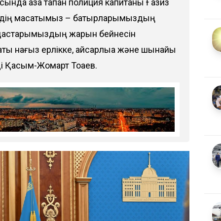
ында қаза тапқан полиция капитаны Ғазиз
іздің мақсатымыз – батырларымыздың
тандастарымыздың жарқын бейнесін
ақты нағыз ерлікке, қайсарлыққа және шынайы
ді Қасым-Жомарт Тоқаев.