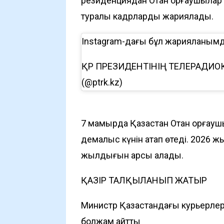
резиденциядан Отан қорғаушылар к
туралы кадрларды жариялады.
Instagram-дағы бұл жарияланым
ҚР ПРЕЗИДЕНТІНІҢ ТЕЛЕРАДИО
(@ptrk.kz)
7 мамырда Қазақстан Отан қорғау
демалыс күнін атап өтеді. 2026 ж
жылдығын қарсы алады.
ҚАЗІР ТАЛҚЫЛАНЫП ЖАТЫР
Министр Қазақстандағы курьерлер 
болжам айтты