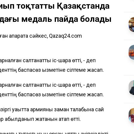
 қиып тоқтатты Қазақстанда
ндағы медаль пайда болады
ан ақпаратқа сәйкес, Qazaq24.com
арналған салтанатты іс-шара өтті, - деп
нттің баспасөз қызметіне сілтеме жасап.
арналған салтанатты іс-шара өтті, - деп
нттің баспасөз қызметіне сілтеме жасап.
азіргі уақытта армияны заман талабына сай
ар қабылданып жатқанын атап өтті.
мақтық тұтастығын қорғау, ұлттық қауіпсіздікті