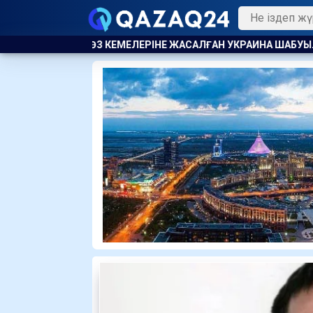
 ЖАСАЛҒАН УКРАИНА ШАБУЫЛЫНАН КЕЙІН ҚАРА ТЕҢІЗДЕ КЕМЕ 