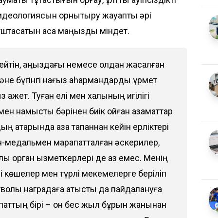
" идеологиясын орнықтыру жауапты әрі
штасатын аса маңызды міндет.
рмейтін, аңыздағы немесе қолдан жасалған
не бүгінгі нағыз қаһармандарды құрмет
 қажет. Туған елі мен халқының игілігі
мен намысты бәрінен биік қойған азаматтар
ың қатарында қаза тапқаннан кейін ерліктері
н-медальмен марапатталған әскерилер,
улы орган қызметкерлері де аз емес. Менің
 көшелер мен түрлі мекемелерге беріліп
волық наградаға қатысты да пайдалануға
паттың бірі – он бес жыл бұрын жанынан