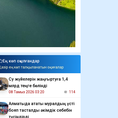
Ең көп оқылғандар
Қазір ең көп талқыланатын оқиғалар
Су жүйелерін жаңғыртуға 1,4
млрд теңге бөлінді
08 Тамыз 2026 03:20
114
Алматыда атақты муралдың үсті
бояп тасталды әкімдік себебін
түсіндірді