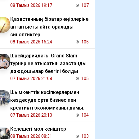
08 Тамыз 2026 19:17
107
Қазақстанның бірқатар өңірлеріне
аптап ыстық қайта оралады
синоптиктер
08 Тамыз 2026 16:24
105
Швейцариядағы Grand Slam
турниріне қатысатын қазақстандық
дзюдошылар белгілі болды
07 Тамыз 2026 21:08
105
Шымкенттік кәсіпкерлермен
кездесуде орта бизнес пен
креативті экономиканы дамыту
мәселесі талқыланды
07 Тамыз 2026 20:10
104
Келешегі мол кеніштер
08 Тамыз 2026 08:31
103