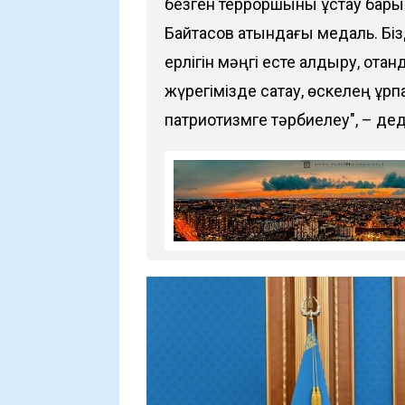
безген терроршыны ұстау барыс
Байтасов атындағы медаль. Б
ерлігін мәңгі есте қалдыру, о
жүрегімізде сақтау, өскелең ұрп
патриотизмге тәрбиелеу", – де