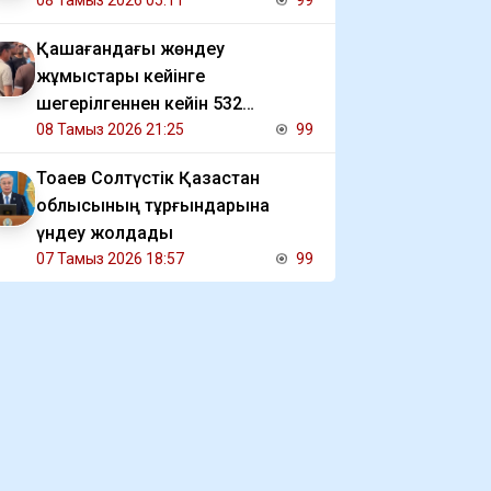
08 Тамыз 2026 05:11
99
Қашағандағы жөндеу
жұмыстары кейінге
шегерілгеннен кейін 532
жұмысшы өтемақысын ала
08 Тамыз 2026 21:25
99
алмай отыр
Тоқаев Солтүстік Қазақстан
облысының тұрғындарына
үндеу жолдады
07 Тамыз 2026 18:57
99