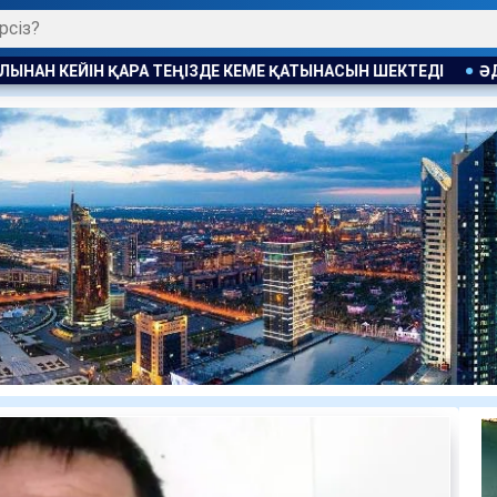
ҚАТЫНАСЫН ШЕКТЕДІ
ӘДІЛДІК ПЕН ЖАУАПКЕРШІЛІК ТАРАЗ