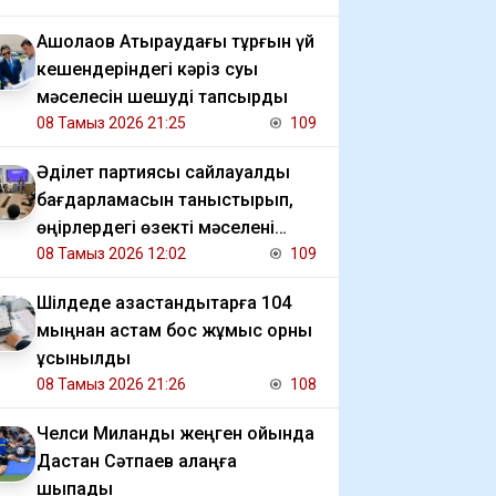
​Ақшолақов Атыраудағы тұрғын үй
кешендеріндегі кәріз суы
мәселесін шешуді тапсырды
08 Тамыз 2026 21:25
109
Әділет партиясы сайлауалды
бағдарламасын таныстырып,
өңірлердегі өзекті мәселені
талқылады
08 Тамыз 2026 12:02
109
​Шілдеде қазақстандықтарға 104
мыңнан астам бос жұмыс орны
ұсынылды
08 Тамыз 2026 21:26
108
Челси Миланды жеңген ойында
Дастан Сәтпаев алаңға
шықпады