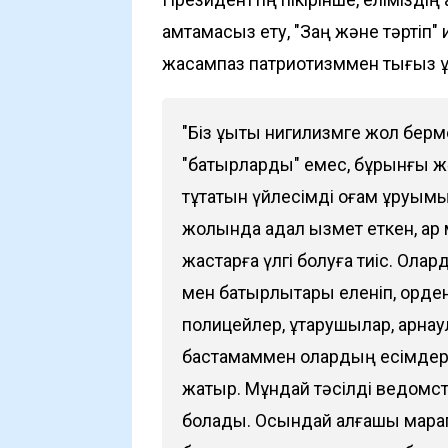
қамтамасыз ету, "Заң және тәртіп
жасампаз патриотизммен тығыз ұ
"Біз құқықтық нигилизмге жол бе
"батырларды" емес, бұрынғы жә
тұтатын үйлесімді қоғам құруымыз
жолында адал қызмет еткен, ар 
жастарға үлгі болуға тиіс. Олард
мен батырлықтары еленіп, орде
полицейлер, құтқарушылар, арна
бастамаммен олардың есімдері
жатыр. Мұндай тәсілді ведомст
болады. Осындай алғашқы мара