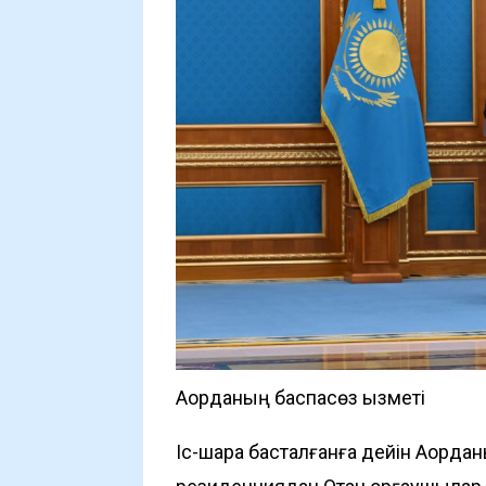
Ақорданың баспасөз қызметі
Іс-шара басталғанға дейін Ақорда