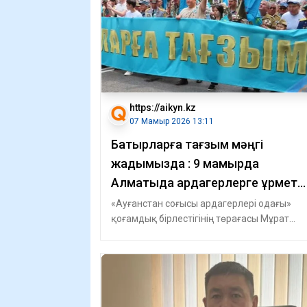
https://aikyn.kz
07 Мамыр 2026 13:11
Батырларға тағзым мәңгі
жадымызда : 9 мамырда
Алматыда ардагерлерге құрмет
көрсетіледі
«Ауғанстан соғысы ардагерлері одағы»
қоғамдық бірлестігінің төрағасы Мұрат
Абдушүкіров өзінің әлеуметтік желісіндегі п