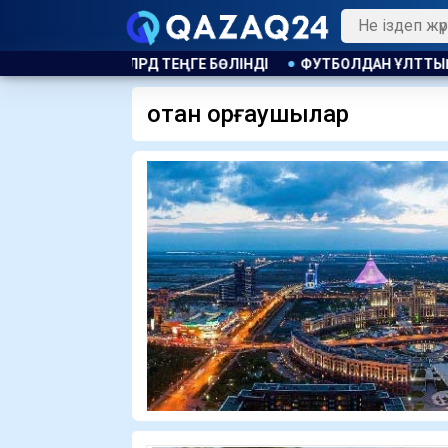
УТБОЛДАН ҰЛТТЫҚ ҚҰРАМАНЫҢ БАС БАПКЕРІ ЛАУАЗЫМЫНА КА
отан қорғаушылар