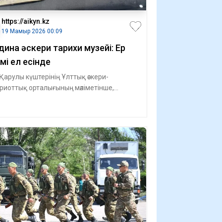
https://aikyn.kz
19 Мамыр 2026 00:09
дина әскери тарихи музейі: Ер
імі ел есінде
Қарулы күштерінің Ұлттық әскери-
риоттық орталығының мәліметінше,
інде елімізде әскер саласы бойынша
лұмат