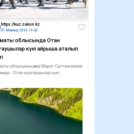
https://kaz.zakon.kz
07 Мамыр 2026 19:42
маты облысында Отан
рғаушылар күні айрықша аталып
ті
аты облысының әкімі Марат Сұлтанғазиев
амыр - Отан қорғаушылар күні
саңында "Арыстан" мамандандырылған
ейін