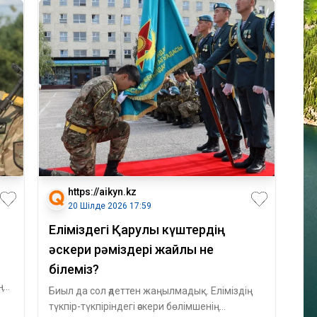
https://aikyn.kz
20 Шілде 2026 17:59
Еліміздегі Қарулы күштердің
әскери рәміздері жайлы не
білеміз?
ң
Биыл да сол әдеттен жаңылмадық. Еліміздің
түкпір-түкпіріндегі әскери бөлімшенің