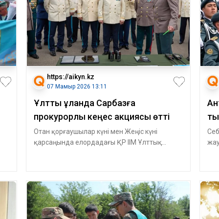
https://aikyn.kz
07 Мамыр 2026 13:11
Ұлттық ұланда Сарбазға
Ан
прокурорлық кеңес акциясы өтті
ты
Отан қорғаушылар күні мен Жеңіс күні
Себ
қарсаңында елордадағы ҚР ІІМ Ұлттық
жау
ұланының 5573 әскери бөлімінде «Заң мен тәрт
осы