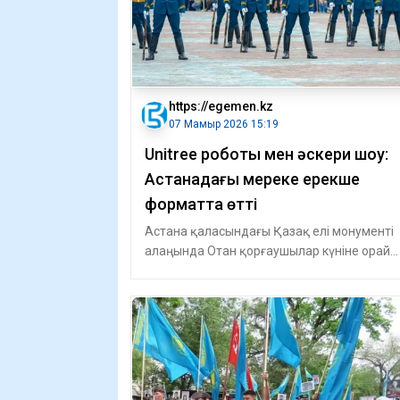
https://egemen.kz
07 Мамыр 2026 15:19
Unitree роботы мен әскери шоу:
Астанадағы мереке ерекше
форматта өтті
Астана қаласындағы Қазақ елі монументі
алаңында Отан қорғаушылар күніне орай
үлкен плац-концерт ұйымдас