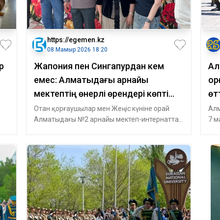
https://egemen.kz
08 Мамыр 2026 18:20
р
Жапония пен Сингапурдан кем
Ал
емес: Алматыдағы арнайы
қо
мектептің өнерлі өрендері көпті
өт
тәнті етті
Отан қорғаушылар мен Жеңіс күніне орай
Алм
н
Алматыдағы №2 арнайы мектеп-интернатта
7 м
«Ұлы Жеңіске – мәңгілік т
қар
лиц