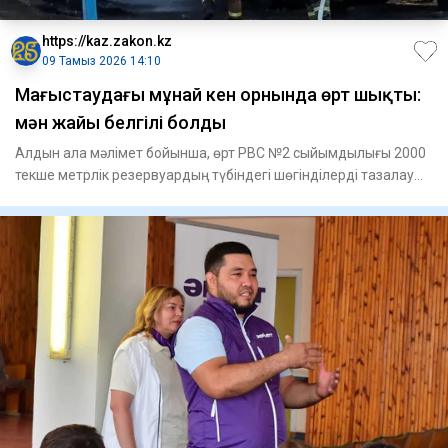
https://kaz.zakon.kz
09 Тамыз 2026 14:10
Маңғыстаудағы мұнай кен орнында өрт шықты:
мән жайы белгілі болды
Алдын ала мәлімет бойынша, өрт РВС №2 сыйымдылығы 2000
текше метрлік резервуардың түбіндегі шөгінділерді тазалау
жұмыст