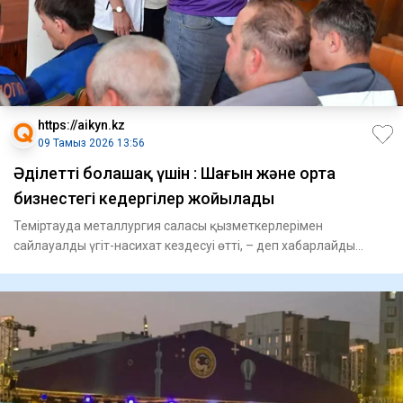
https://aikyn.kz
09 Тамыз 2026 13:56
Әділетті болашақ үшін : Шағын және орта
бизнестегі кедергілер жойылады
Теміртауда металлургия саласы қызметкерлерімен
сайлауалды үгіт-насихат кездесуі өтті, – деп хабарлайды
Aikyn.kz сайты.