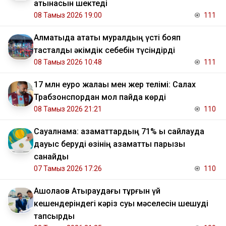
қатынасын шектеді
08 Тамыз 2026 19:00
111
Алматыда атақты муралдың үсті бояп
тасталды әкімдік себебін түсіндірді
08 Тамыз 2026 10:48
111
17 млн еуро жалақы мен жер телімі: Салах
Трабзонспордан мол пайда көрді
08 Тамыз 2026 21:21
110
Сауалнама: азаматтардың 71% ы сайлауда
дауыс беруді өзінің азаматтық парызы
санайды
07 Тамыз 2026 17:26
110
​Ақшолақов Атыраудағы тұрғын үй
кешендеріндегі кәріз суы мәселесін шешуді
тапсырды