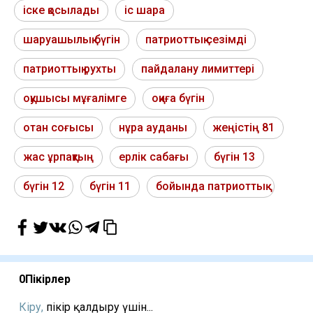
іске қосылады
іс шара
шаруашылық бүгін
патриоттық сезімді
патриоттық рухты
пайдалану лимиттері
оқушысы мұғалімге
оқиға бүгін
отан соғысы
нұра ауданы
жеңістің 81
жас ұрпақтың
ерлік сабағы
бүгін 13
бүгін 12
бүгін 11
бойында патриоттық
0
Пікірлер
Кіру,
пікір қалдыру үшін...