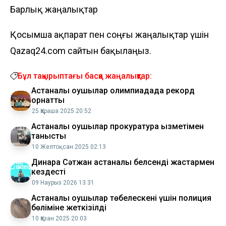
Барлық жаңалықтар
Қосымша ақпарат пен соңғы жаңалықтар үшін
Qazaq24.com сайтын бақылаңыз.
Бұл тақырыптағы басқа жаңалықтар:
Астаналық оқушылар олимпиадада рекорд
орнатты
25 Қараша 2025 20:52
Астаналық оқушылар прокуратура қызметімен
танысты
10 Желтоқсан 2025 02:13
Динара Сәтжан астаналық белсенді жастармен
кездесті
09 Наурыз 2026 13:31
Астаналық оқушылар төбелескені үшін полиция
бөліміне жеткізілді
10 Қазан 2025 20:03