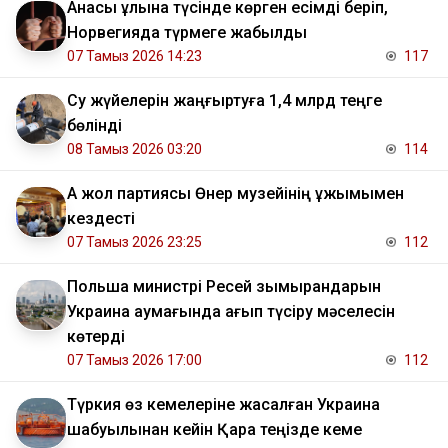
Анасы ұлына түсінде көрген есімді беріп,
Норвегияда түрмеге жабылды
07 Тамыз 2026 14:23
117
Су жүйелерін жаңғыртуға 1,4 млрд теңге
бөлінді
08 Тамыз 2026 03:20
114
Ақ жол партиясы Өнер музейінің ұжымымен
кездесті
07 Тамыз 2026 23:25
112
Польша министрі Ресей зымырандарын
Украина аумағында қағып түсіру мәселесін
көтерді
07 Тамыз 2026 17:00
112
Түркия өз кемелеріне жасалған Украина
шабуылынан кейін Қара теңізде кеме