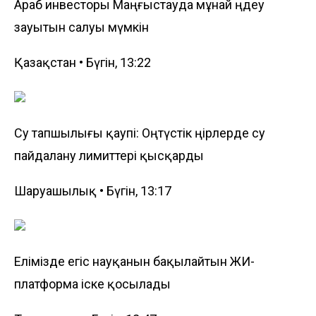
Араб инвесторы Маңғыстауда мұнай өңдеу
зауытын салуы мүмкін
Қазақстан • Бүгін, 13:22
Су тапшылығы қаупі: Оңтүстік өңірлерде су
пайдалану лимиттері қысқарды
Шаруашылық • Бүгін, 13:17
Елімізде егіс науқанын бақылайтын ЖИ-
платформа іске қосылады