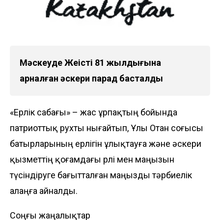
Мәскеуде Жеңістің 81 жылдығына
арналған әскери парад басталды
«Ерлік сабағы» – жас ұрпақтың бойында
патриоттық рухты нығайтып, Ұлы Отан соғысы
батырларының ерлігін ұлықтауға және әскери
қызметтің қоғамдағы рөлі мен маңызын
түсіндіруге бағытталған маңызды тәрбиелік
алаңға айналды.
Соңғы жаңалықтар