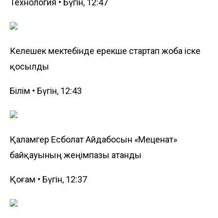
Технология • Бүгін, 12:47
Келешек мектебінде ерекше стартап жоба іске
қосылды
Білім • Бүгін, 12:43
Қаламгер Есболат Айдабосын «Меценат»
байқауының жеңімпазы атанды
Қоғам • Бүгін, 12:37