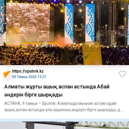
https://sputnik.kz
09 Тамыз 2026 13:27
Алматы жұрты ашық аспан астында Абай
әндерін бірге шырқады
АСТАНА, 9 тамыз – Sputnik. Алматыда мыңнан астам адам
ашық аспан астында ұлы ақынның әндерін бірге шырқады, деп
хабарлад