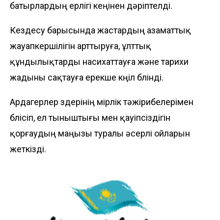
батырлардың ерлігі кеңінен дәріптелді.
Кездесу барысында жастардың азаматтық
жауапкершілігін арттыруға, ұлттық
құндылықтарды насихаттауға және тарихи
жадыны сақтауға ерекше көңіл бөлінді.
Ардагерлер өздерінің өмірлік тәжірибелерімен
бөлісіп, ел тыныштығы мен қауіпсіздігін
қорғаудың маңызы туралы әсерлі ойларын
жеткізді.