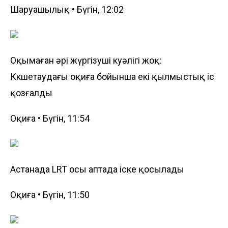
Шаруашылық • Бүгін, 12:02
Оқымаған әрі жүргізуші куәлігі жоқ:
Көкшетаудағы оқиға бойынша екі қылмыстық іс
қозғалды
Оқиға • Бүгін, 11:54
Астанада LRT осы аптада іске қосылады
Оқиға • Бүгін, 11:50