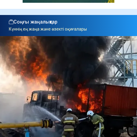
Соңғы жаңалықтар
Күннің ең жаңа және өзекті оқиғалары