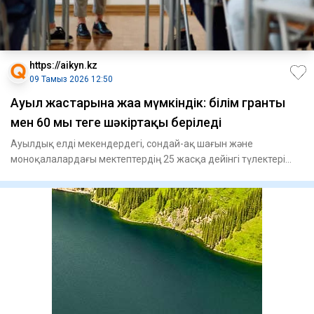
https://aikyn.kz
09 Тамыз 2026 12:50
Ауыл жастарына жаңа мүмкіндік: білім гранты
мен 60 мың теңге шәкіртақы беріледі
Ауылдық елді мекендердегі, сондай-ақ шағын және
моноқалалардағы мектептердің 25 жасқа дейінгі түлектері
әлеуметтік сан