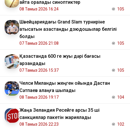
қайта оралады синоптиктер
08 Тамыз 2026 16:24
105
Швейцариядағы Grand Slam турниріне
қатысатын қазақстандық дзюдошылар белгілі
болды
07 Тамыз 2026 21:08
105
Қазақстанда 600 ге жуық дәрі бағасы
арзандады
07 Тамыз 2026 15:37
105
Челси Миланды жеңген ойында Дастан
Сәтпаев алаңға шықпады
08 Тамыз 2026 19:17
104
Жаңа Зеландия Ресейге қарсы 35 ші
санкциялар пакетін жариялады
08 Тамыз 2026 22:23
102