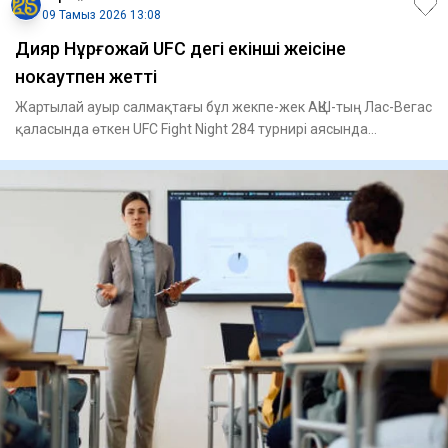
09 Тамыз 2026 13:08
Дияр Нұрғожай UFC дегі екінші жеңісіне
нокаутпен жетті
Жартылай ауыр салмақтағы бұл жекпе-жек АҚШ-тың Лас-Вегас
қаласында өткен UFC Fight Night 284 турнирі аясында
ұйымдастыр