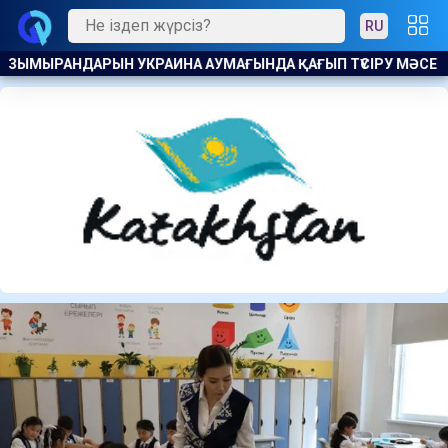
RU
П ТҮСІРУ МӘСЕЛЕСІН КӨТЕРДІ
ТҮРКИЯ ӨЗ КЕМЕЛЕРІНЕ Ж