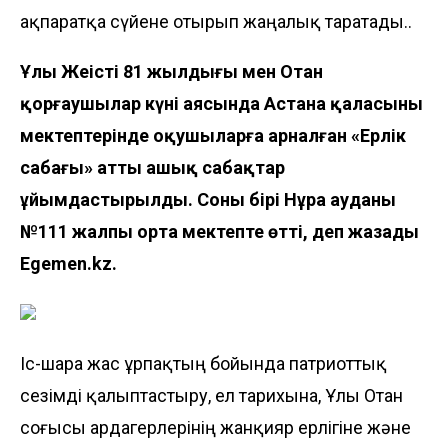
ақпаратқа сүйене отырып жаңалық таратады..
Ұлы Жеңістің 81 жылдығы мен Отан
қорғаушылар күні аясында Астана қаласының
мектептерінде оқушыларға арналған «Ерлік
сабағы» атты ашық сабақтар
ұйымдастырылды. Соның бірі Нұра ауданы
№111 жалпы орта мектепте өтті, деп жазады
Egemen.kz
.
Іс-шара жас ұрпақтың бойында патриоттық
сезімді қалыптастыру, ел тарихына, Ұлы Отан
соғысы ардагерлерінің жанқияр ерлігіне және