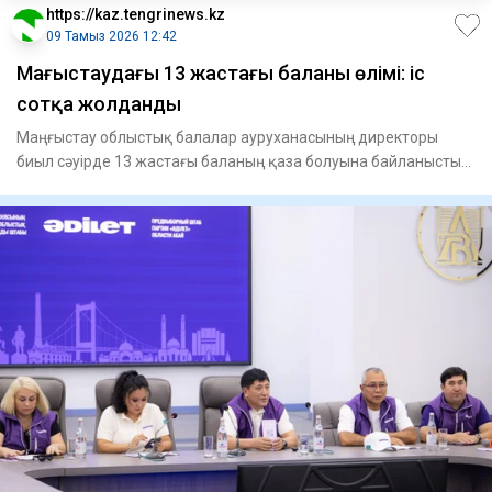
https://kaz.tengrinews.kz
09 Тамыз 2026 12:42
Маңғыстаудағы 13 жастағы баланың өлімі: іс
сотқа жолданды
Маңғыстау облыстық балалар ауруханасының директоры
биыл сәуірде 13 жастағы баланың қаза болуына байланысты
қызметінен