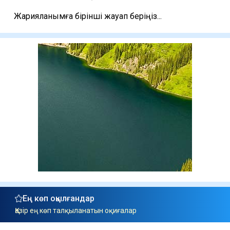
Жарияланымға бірінші жауап беріңіз...
Ең көп оқылғандар
Қазір ең көп талқыланатын оқиғалар