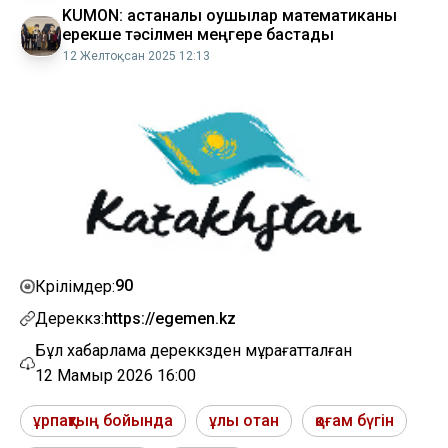
KUMON: астаналық оқушылар математиканы
ерекше тәсілмен меңгере бастады
12 Желтоқсан 2025 12:13
90
Көрілімдер:
Дереккөз:
https://egemen.kz
Бұл хабарлама дереккөзден мұрағатталған
12 Мамыр 2026 16:00
ұрпақтың бойында
ұлы отан
қоғам бүгін