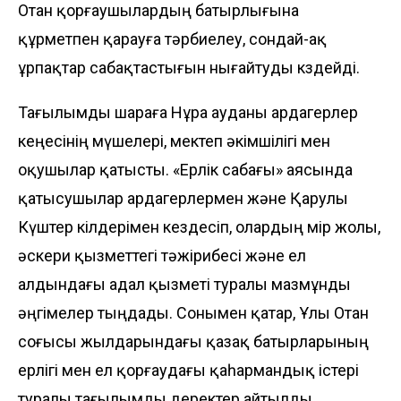
Отан қорғаушылардың батырлығына
құрметпен қарауға тәрбиелеу, сондай-ақ
ұрпақтар сабақтастығын нығайтуды көздейді.
Тағылымды шараға Нұра ауданы ардагерлер
кеңесінің мүшелері, мектеп әкімшілігі мен
оқушылар қатысты. «Ерлік сабағы» аясында
қатысушылар ардагерлермен және Қарулы
Күштер өкілдерімен кездесіп, олардың өмір жолы,
әскери қызметтегі тәжірибесі және ел
алдындағы адал қызметі туралы мазмұнды
әңгімелер тыңдады. Сонымен қатар, Ұлы Отан
соғысы жылдарындағы қазақ батырларының
ерлігі мен ел қорғаудағы қаһармандық істері
туралы тағылымды деректер айтылды.