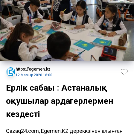
https://egemen.kz
12 Мамыр 2026 16:00
Ерлік сабағы : Астаналық
оқушылар ардагерлермен
кездесті
Qazaq24.com, Egemen.KZ дереккөзінен алынған