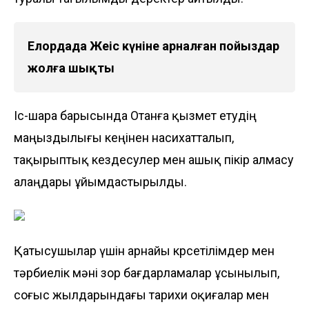
Елордада Жеңіс күніне арналған пойыздар
жолға шықты
Іс-шара барысында Отанға қызмет етудің
маңыздылығы кеңінен насихатталып,
тақырыптық кездесулер мен ашық пікір алмасу
алаңдары ұйымдастырылды.
Қатысушылар үшін арнайы көрсетілімдер мен
тәрбиелік мәні зор бағдарламалар ұсынылып,
соғыс жылдарындағы тарихи оқиғалар мен