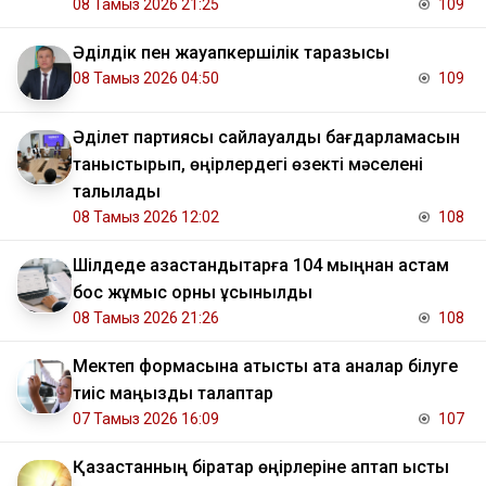
08 Тамыз 2026 21:25
109
Әділдік пен жауапкершілік таразысы
08 Тамыз 2026 04:50
109
Әділет партиясы сайлауалды бағдарламасын
таныстырып, өңірлердегі өзекті мәселені
талқылады
08 Тамыз 2026 12:02
108
​Шілдеде қазақстандықтарға 104 мыңнан астам
бос жұмыс орны ұсынылды
08 Тамыз 2026 21:26
108
Мектеп формасына қатысты ата аналар білуге
тиіс маңызды талаптар
07 Тамыз 2026 16:09
107
Қазақстанның бірқатар өңірлеріне аптап ыстық