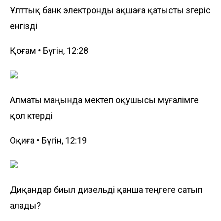
Ұлттық банк электронды ақшаға қатысты өзгеріс
енгізді
Қоғам • Бүгін, 12:28
Алматы маңында мектеп оқушысы мұғалімге
қол көтерді
Оқиға • Бүгін, 12:19
Диқандар биыл дизельді қанша теңгеге сатып
алады?