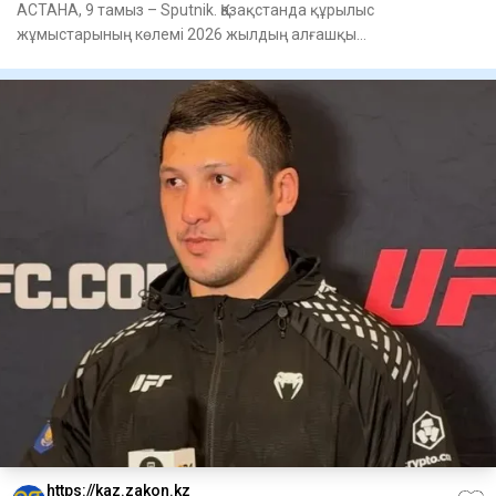
АСТАНА, 9 тамыз – Sputnik. Қазақстанда құрылыс
жұмыстарының көлемі 2026 жылдың алғашқы
жартыжылдығында 4,1 трлн теңгені
https://kaz.zakon.kz