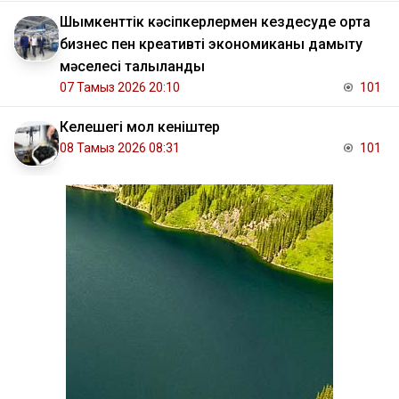
Шымкенттік кәсіпкерлермен кездесуде орта
бизнес пен креативті экономиканы дамыту
мәселесі талқыланды
07 Тамыз 2026 20:10
101
Келешегі мол кеніштер
08 Тамыз 2026 08:31
101