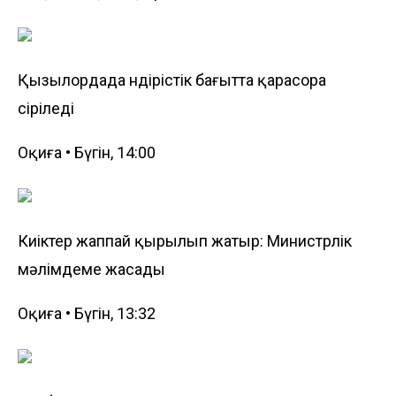
Қызылордада өндірістік бағытта қарасора
өсіріледі
Оқиға • Бүгін, 14:00
Киіктер жаппай қырылып жатыр: Министрлік
мәлімдеме жасады
Оқиға • Бүгін, 13:32