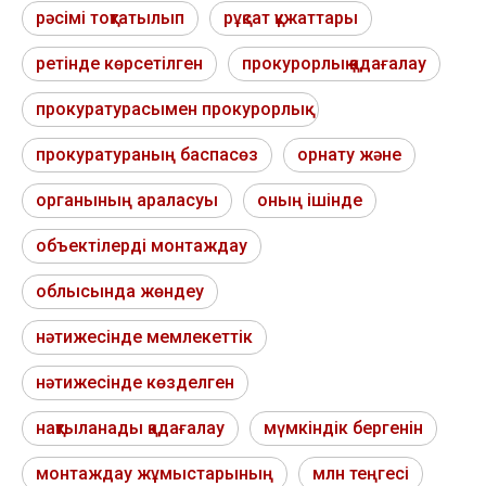
рәсімі тоқтатылып
рұқсат құжаттары
ретінде көрсетілген
прокурорлық қадағалау
прокуратурасымен прокурорлық
прокуратураның баспасөз
орнату және
органының араласуы
оның ішінде
объектілерді монтаждау
облысында жөндеу
нәтижесінде мемлекеттік
нәтижесінде көзделген
нақтыланады қадағалау
мүмкіндік бергенін
монтаждау жұмыстарының
млн теңгесі