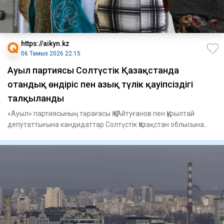
https://aikyn.kz
06 Тамыз 2026 22:15
Ауыл партиясы Солтүстік Қазақстанда
отандық өндіріс пен азық түлік қауіпсіздігі
талқыланды
«Ауыл» партиясының төрағасы Қ.Қ. Айтуғанов пен Құрылтай
депутаттығына кандидаттар Солтүстік Қазақстан облысына
жасаған