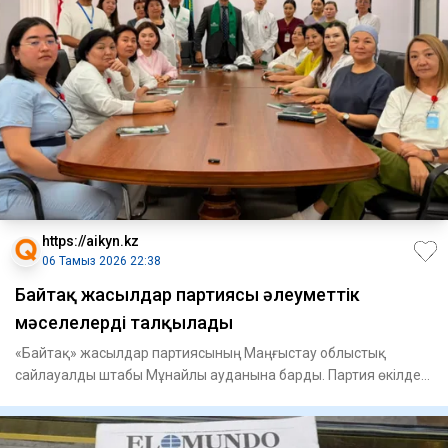
https://aikyn.kz
06 Тамыз 2026 22:38
Байтақ жасылдар партиясы әлеуметтік
мәселелерді талқылады
«Байтақ» жасылдар партиясының Маңғыстау облыстық
сайлауалды штабы Мұнайлы ауданына барды. Партия өкілдері
«Мұнайлыэнер