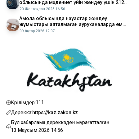
облысында мәдениет үйін жөндеу үшін 212
млн теңге рәсімделген
20 Желтоқсан 2025 16:56
Ақмола облысында науқастар жөндеу
жұмыстары аяқталмаған ауруханаларда ем
алуға мәжбүр
09 Қаңтар 2026 12:07
111
Көрілімдер:
Дереккөз:
https://kaz.zakon.kz
Бұл хабарлама дереккөзден мұрағатталған
13 Маусым 2026 14:56