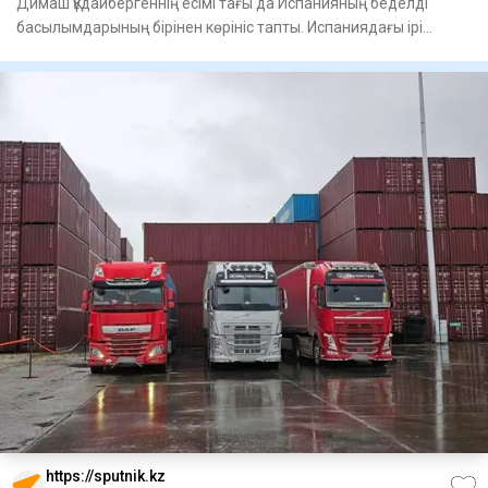
Димаш Құдайбергеннің есімі тағы да Испанияның беделді
басылымдарының бірінен көрініс тапты. Испаниядағы ірі
ұлттық газ
https://sputnik.kz