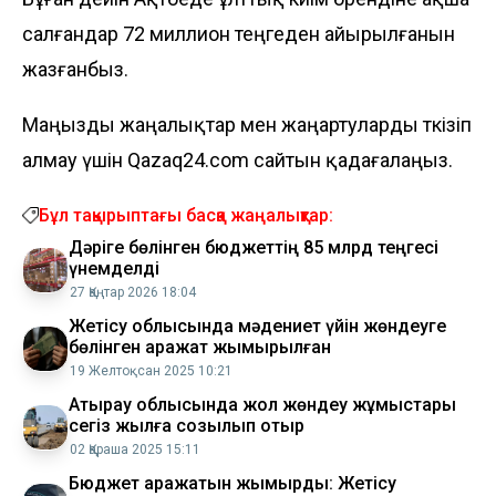
салғандар 72 миллион теңгеден айырылғанын
жазғанбыз
.
Маңызды жаңалықтар мен жаңартуларды өткізіп
алмау үшін Qazaq24.com сайтын қадағалаңыз.
Бұл тақырыптағы басқа жаңалықтар:
Дәріге бөлінген бюджеттің 85 млрд теңгесі
үнемделді
27 Қаңтар 2026 18:04
Жетісу облысында мәдениет үйін жөндеуге
бөлінген қаражат жымқырылған
19 Желтоқсан 2025 10:21
Атырау облысында жол жөндеу жұмыстары
сегіз жылға созылып отыр
02 Қараша 2025 15:11
Бюджет қаражатын жымқырды: Жетісу