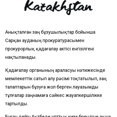
Анықталған заң бұзушылықтар бойынша
Сарқан ауданың прокуратурасымен
прокурорлық қадағалау актісі енгізілгені
нақтыланады.
Қадағалау органының араласуы нәтижесінде
мемлекеттік сатып алу рәсімі тоқтатылып, заң
талаптарын бұзуға жол берген лауазымды
тұлғалар заңнамаға сәйкес жауапкершілікке
тартылды.
Бұған дейін Ақтөбеде ұлттық киім брендіне ақша