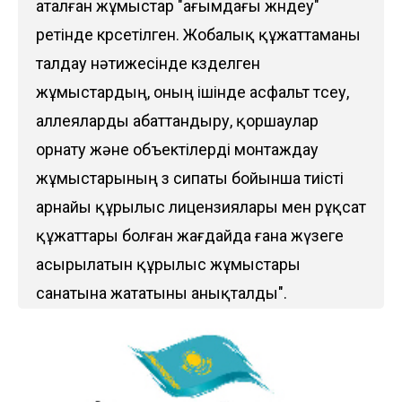
аталған жұмыстар "ағымдағы жөндеу"
ретінде көрсетілген. Жобалық құжаттаманы
талдау нәтижесінде көзделген
жұмыстардың, оның ішінде асфальт төсеу,
аллеяларды абаттандыру, қоршаулар
орнату және объектілерді монтаждау
жұмыстарының өз сипаты бойынша тиісті
арнайы құрылыс лицензиялары мен рұқсат
құжаттары болған жағдайда ғана жүзеге
асырылатын құрылыс жұмыстары
санатына жататыны анықталды".