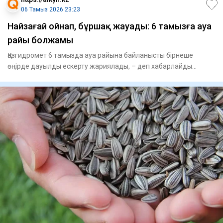
06 Тамыз 2026 23:23
Найзағай ойнап, бұршақ жауады: 6 тамызға ауа
райы болжамы
Қазгидромет 6 тамызда ауа райына байланысты бірнеше
өңірде дауылды ескерту жариялады, – деп хабарлайды
Aikyn.kz. Синоп