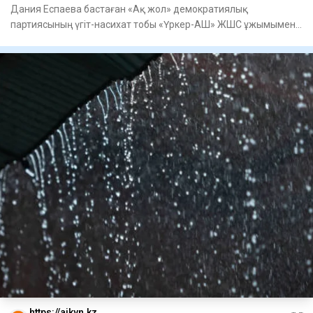
Дания Еспаева бастаған «Ақ жол» демократиялық
партиясының үгіт-насихат тобы «Үркер-АШ» ЖШС ұжымымен
кездесті, - деп ха
https://aikyn.kz