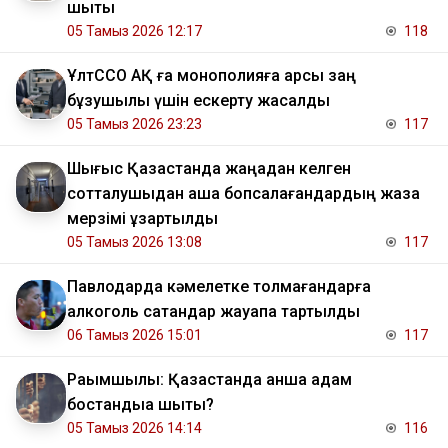
шықты
05 Тамыз 2026 12:17
118
ҰлтССО АҚ ға монополияға қарсы заң
бұзушылық үшін ескерту жасалды
05 Тамыз 2026 23:23
117
Шығыс Қазақстанда жаңадан келген
сотталушыдан ақша бопсалағандардың жаза
мерзімі ұзартылды
05 Тамыз 2026 13:08
117
Павлодарда кәмелетке толмағандарға
алкоголь сатқандар жауапқа тартылды
06 Тамыз 2026 15:01
117
Рақымшылық: Қазақстанда қанша адам
бостандыққа шықты?
05 Тамыз 2026 14:14
116