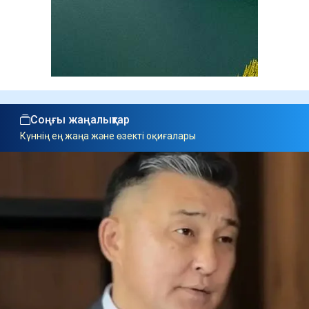
Соңғы жаңалықтар
Күннің ең жаңа және өзекті оқиғалары