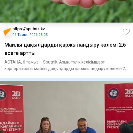
https://sputnik.kz
06 Тамыз 2026 23:03
Майлы дақылдарды қаржыландыру көлемі 2,6
есеге артты
АСТАНА, 6 тамыз – Sputnik. Азық-түлік келісімшарт
корпорациясы майлы дақылдарды қаржыландыру көлемін 2,6
есеге арттырды,