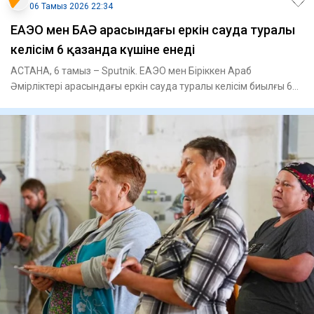
06 Тамыз 2026 22:34
ЕАЭО мен БАӘ арасындағы еркін сауда туралы
келісім 6 қазанда күшіне енеді
АСТАНА, 6 тамыз – Sputnik. ЕАЭО мен Біріккен Араб
Әмірліктері арасындағы еркін сауда туралы келісім биылғы 6
қазанда күш