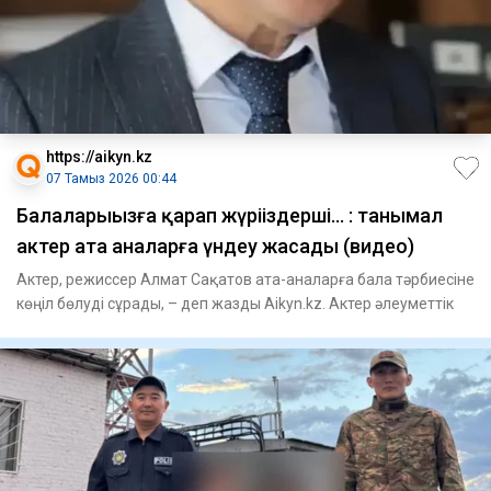
https://aikyn.kz
07 Тамыз 2026 00:44
Балаларыңызға қарап жүріңіздерші... : танымал
актер ата аналарға үндеу жасады (видео)
Актер, режиссер Алмат Сақатов ата-аналарға бала тәрбиесіне
көңіл бөлуді сұрады, – деп жазды Aikyn.kz. Актер әлеуметтік