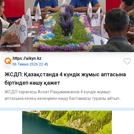
https://aikyn.kz
06 Тамыз 2026 22:45
ЖСДП: Қазақстанда 4 күндік жұмыс аптасына
біртіндеп көшу қажет
ЖСДП төрағасы Асхат Рақыммжанов 4 күндік жұмыс
аптасына кезең-кезеңімен көшу бастамасы туралы айтып
берді, - деп хабар