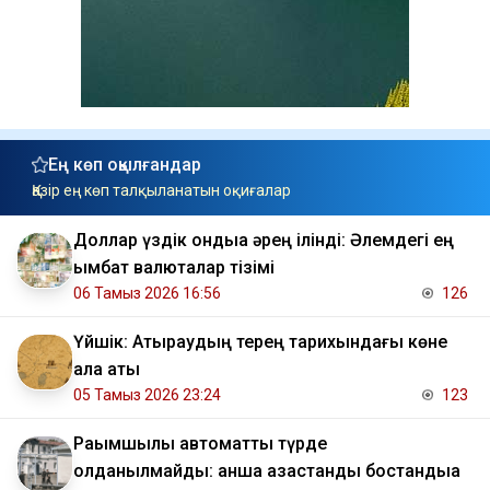
Ең көп оқылғандар
Қазір ең көп талқыланатын оқиғалар
Доллар үздік ондыққа әрең ілінді: Әлемдегі ең
қымбат валюталар тізімі
06 Тамыз 2026 16:56
126
Үйшік: Атыраудың терең тарихындағы көне
қала аты
05 Тамыз 2026 23:24
123
Рақымшылық автоматты түрде
қолданылмайды: қанша қазақстандық бостандыққа