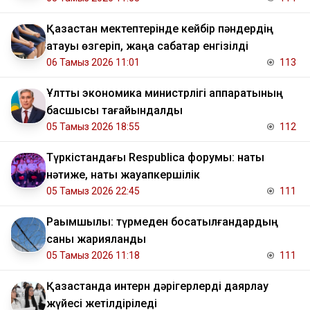
Қазақстан мектептерінде кейбір пәндердің
атауы өзгеріп, жаңа сабақтар енгізілді
06 Тамыз 2026 11:01
113
Ұлттық экономика министрлігі аппаратының
басшысы тағайындалды
05 Тамыз 2026 18:55
112
Түркістандағы Respublica форумы: нақты
нәтиже, нақты жауапкершілік
05 Тамыз 2026 22:45
111
Рақымшылық: түрмеден босатылғандардың
саны жарияланды
05 Тамыз 2026 11:18
111
Қазақстанда интерн дәрігерлерді даярлау
жүйесі жетілдіріледі