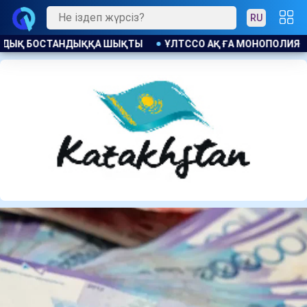
RU
МОНОПОЛИЯҒА ҚАРСЫ ЗАҢ БҰЗУШЫЛЫҚ ҮШІН ЕСКЕРТУ ЖАСАЛД