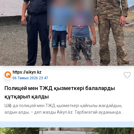
https://aikyn.kz
06 Тамыз 2026 23:47
Полицей мен ТЖД қызметкері балаларды
құтқарып қалды
ШҚО-да полицей мен ТЖД қызметкері қайғылы жағдайдың
алдын алды, – деп жазды Aikyn.kz. Тарбағатай ауданында
төтенше жағ