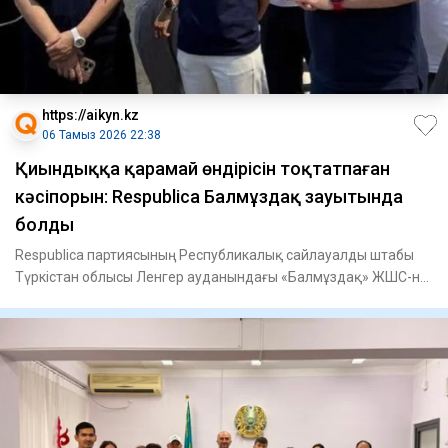
https://aikyn.kz
06 Тамыз 2026 22:38
Қиындыққа қарамай өндірісін тоқтатпаған
кәсіпорын: Respublica Балмұздақ зауытында
болды
Respublica партиясының Республикалық сайлауалды штабы
Түркістан облысы Ленгер ауданындағы «Балмұздақ» ЖШС-не
барды, -