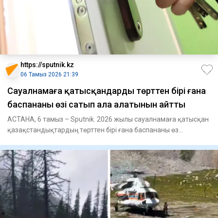
https://sputnik.kz
06 Тамыз 2026 21:39
Сауалнамаға қатысқандардың төрттен бірі ғана
баспананы өзі сатып ала алатынын айтты
АСТАНА, 6 тамыз – Sputnik. 2026 жылы сауалнамаға қатысқан
қазақстандықтардың төрттен бірі ғана баспананы өз
қаржысына са