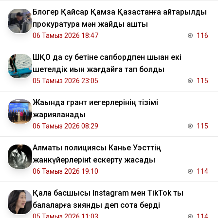
Блогер Қайсар Қамза Қазақстанға қайтарылды
прокуратура мән жайды ашты
06 Тамыз 2026 18:47
116
ШҚО да су бетіне сапбордпен шыққан екі
шетелдік қиын жағдайға тап болды
05 Тамыз 2026 23:05
115
Жақында грант иегерлерінің тізімі
жарияланады
06 Тамыз 2026 08:29
115
Алматы полициясы Канье Уэсттің
жанкүйерлерінt ескерту жасады
06 Тамыз 2026 19:10
114
Қала басшысы Instagram мен TikTok ты
балаларға зиянды деп сотқа берді
05 Тамыз 2026 11:03
114