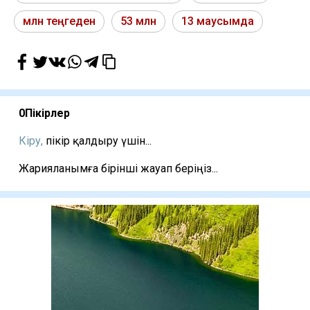
млн теңгеден
53 млн
13 маусымда
0
Пікірлер
Кіру,
пікір қалдыру үшін...
Жарияланымға бірінші жауап беріңіз...