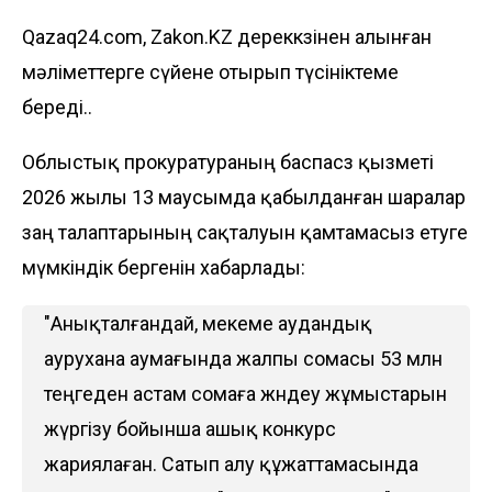
Qazaq24.com, Zakon.KZ дереккөзінен алынған
мәліметтерге сүйене отырып түсініктеме
береді..
Облыстық прокуратураның баспасөз қызметі
2026 жылы 13 маусымда қабылданған шаралар
заң талаптарының сақталуын қамтамасыз етуге
мүмкіндік бергенін хабарлады:
"Анықталғандай, мекеме аудандық
аурухана аумағында жалпы сомасы 53 млн
теңгеден астам сомаға жөндеу жұмыстарын
жүргізу бойынша ашық конкурс
жариялаған. Сатып алу құжаттамасында