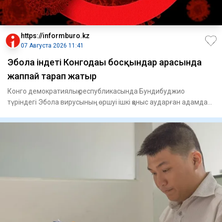
https://informburo.kz
07 Августа 2026 11:41
Эбола індеті Конгодағы босқындар арасында
жаппай тарап жатыр
Конго демократиялық республикасында Бундибуджио
түріндегі Эбола вирусының өршуі ішкі қоныс аударған адамдар
тұратын лаг