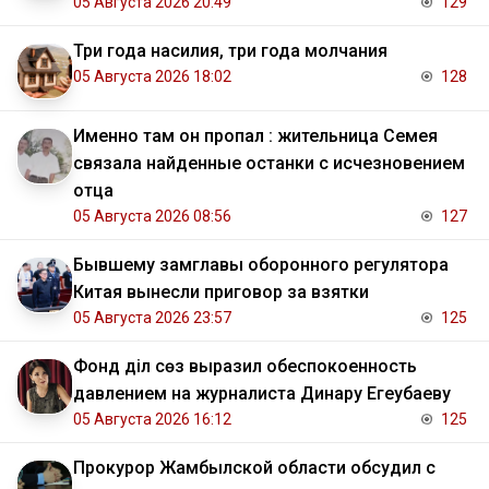
05 Августа 2026 20:49
129
Три года насилия, три года молчания
05 Августа 2026 18:02
128
Именно там он пропал : жительница Семея
связала найденные останки с исчезновением
отца
05 Августа 2026 08:56
127
Бывшему замглавы оборонного регулятора
Китая вынесли приговор за взятки
05 Августа 2026 23:57
125
Фонд Әділ сөз выразил обеспокоенность
давлением на журналиста Динару Егеубаеву
05 Августа 2026 16:12
125
Прокурор Жамбылской области обсудил с