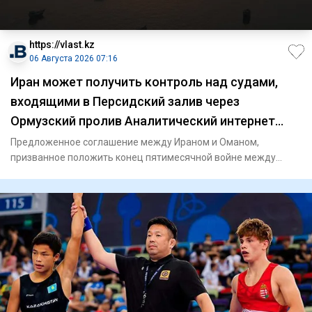
https://vlast.kz
06 Августа 2026 07:16
Иран может получить контроль над судами,
входящими в Персидский залив через
Ормузский пролив Аналитический интернет
журнал Власть
Предложенное соглашение между Ираном и Оманом,
призванное положить конец пятимесячной войне между
Ираном и США, предост