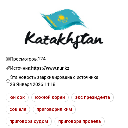
124
Просмотров:
Источник:
https://www.nur.kz
Эта новость заархивирована с источника
28 Января 2026 11:18
юн сок
южной кореи
экс президента
сок еля
приговорил ким
приговора судом
приговора провела