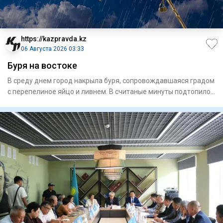
https://kazpravda.kz
06 Августа 2026 03:33
Буря на востоке
В среду днем город накрыла буря, сопровождавшая­ся градом
с перепелиное яйцо и ливнем. В считаные минуты подтопило
ули