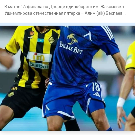
В матче 1⁄4 финала во Дворце единоборств им. Жаксылыка
Ушкемпирова отечественная пятерка – Алим (aik) Беспаев,
Абдимал