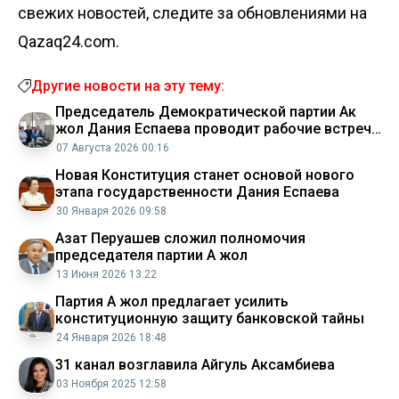
свежих новостей, следите за обновлениями на
Qazaq24.com.
Другие новости на эту тему:
Председатель Демократической партии Ак
жол Дания Еспаева проводит рабочие встречи
в Таразе
07 Августа 2026 00:16
Новая Конституция станет основой нового
этапа государственности Дания Еспаева
30 Января 2026 09:58
Азат Перуашев сложил полномочия
председателя партии Ақ жол
13 Июня 2026 13:22
Партия Ақ жол предлагает усилить
конституционную защиту банковской тайны
24 Января 2026 18:48
31 канал возглавила Айгуль Аксамбиева
03 Ноября 2025 12:58