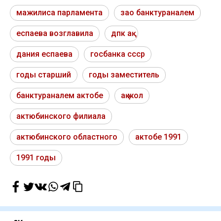
мажилиса парламента
зао банктураналем
еспаева возглавила
дпк ақ
дания еспаева
госбанка ссср
годы старший
годы заместитель
банктураналем актобе
ақ жол
актюбинского филиала
актюбинского областного
актобе 1991
1991 годы