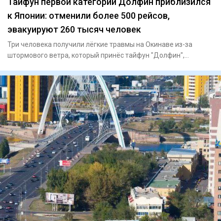
Тайфун первой категории Долфин приблизился
к Японии: отменили более 500 рейсов,
эвакуируют 260 тысяч человек
Три человека получили лёгкие травмы на Окинаве из-за
штормового ветра, который принёс тайфун "Долфин",
сообщает Ryukyu