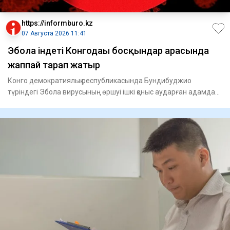
https://informburo.kz
07 Августа 2026 11:41
Эбола індеті Конгодағы босқындар арасында
жаппай тарап жатыр
Конго демократиялық республикасында Бундибуджио
түріндегі Эбола вирусының өршуі ішкі қоныс аударған адамдар
тұратын лаг