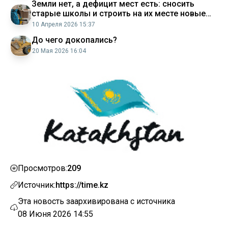
Земли нет, а дефицит мест есть: сносить
старые школы и строить на их месте новые
решили в одном из районов Алматы
10 Апреля 2026 15:37
До чего докопались?
20 Мая 2026 16:04
209
Просмотров:
Источник:
https://time.kz
Эта новость заархивирована с источника
08 Июня 2026 14:55