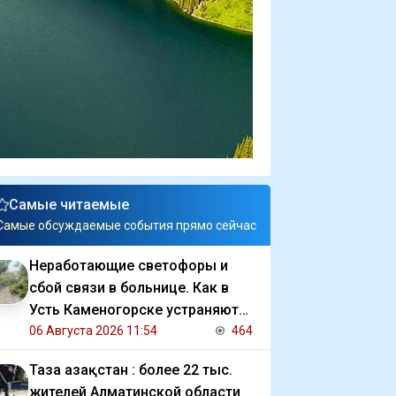
Самые читаемые
Самые обсуждаемые события прямо сейчас
Неработающие светофоры и
сбой связи в больнице. Как в
Усть Каменогорске устраняют
последствия ливня
06 Августа 2026 11:54
464
Таза Қазақстан : более 22 тыс.
жителей Алматинской области