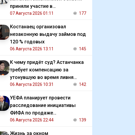
приняли участие в
экологической акции
07 Августа 2026 01:11
177
Костанаец организовал
незаконную выдачу займов под
120 % годовых
06 Августа 2026 13:11
145
К чему придёт суд? Астанчанка
требует компенсацию за
утонувшую во время ливня
иномарку
06 Августа 2026 10:31
142
УЕФА планирует провести
расследование инициативы
ФИФА по продаже
коммерческих прав на ЧМ
06 Августа 2026 22:44
139
Жизнь за окном