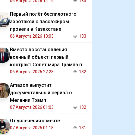
должниками государства
06 Августа 2026 14:14
133
Первый полёт беспилотного
аэротакси с пассажиром
провели в Казахстане
06 Августа 2026 13:03
133
Вместо восстановления
военный объект: первый
контракт Совет мира Трампа по
Газе
06 Августа 2026 22:23
132
Amazon выпустит
документальный сериал о
Мелании Трамп
07 Августа 2026 01:03
132
От увлечения к мечте
07 Августа 2026 01:18
131