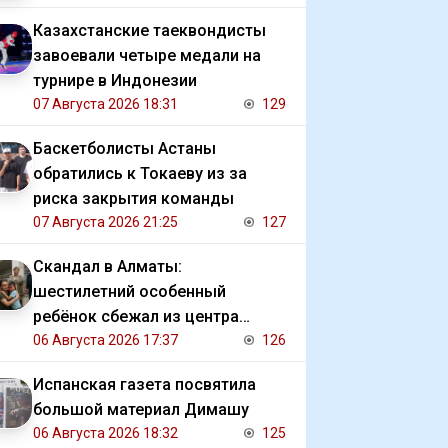
Казахстанские таеквондисты
завоевали четыре медали на
турнире в Индонезии
07 Августа 2026 18:31
129
Баскетболисты Астаны
обратились к Токаеву из за
риска закрытия команды
07 Августа 2026 21:25
127
Скандал в Алматы:
шестилетний особенный
ребёнок сбежал из центра
реабилитации и потерялся
06 Августа 2026 17:37
126
Испанская газета посвятила
большой материал Димашу
06 Августа 2026 18:32
125