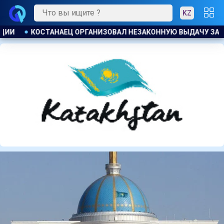
KZ
У ЗАЙМОВ ПОД 120 % ГОДОВЫХ
К ЧЕМУ ПРИДЁТ СУД? АС