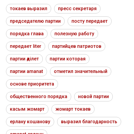
токаев выразил
пресс секретаря
председателю партии
посту передает
порядка глава
полезную работу
передает liter
партийцев патриотов
партии әділет
партии которая
партии amanat
отметил значительный
основе приоритета
общественного порядка
новой партии
касым жомарт
жомарт токаев
ерлану кошанову
выразил благодарность