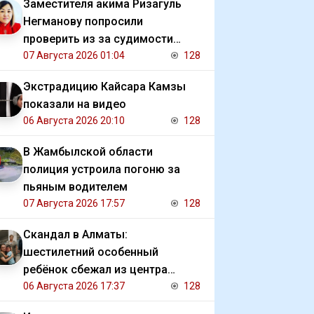
Заместителя акима Ризагуль
Негманову попросили
проверить из за судимости
сестры
07 Августа 2026 01:04
128
Экстрадицию Кайсара Камзы
показали на видео
06 Августа 2026 20:10
128
В Жамбылской области
полиция устроила погоню за
пьяным водителем
07 Августа 2026 17:57
128
Скандал в Алматы:
шестилетний особенный
ребёнок сбежал из центра
реабилитации и потерялся
06 Августа 2026 17:37
128