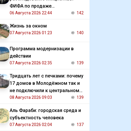
ФИФА по продаже
коммерческих прав на ЧМ
06 Августа 2026 22:44
142
Жизнь за окном
07 Августа 2026 01:23
140
Программа модернизации в
действии
07 Августа 2026 02:35
139
Тридцать лет с печками: почему
17 домов в Молодёжном так и
не подключили к центральному
отоплению
08 Августа 2026 09:03
139
Аль Фараби: городская среда и
субъектность человека
07 Августа 2026 02:04
137