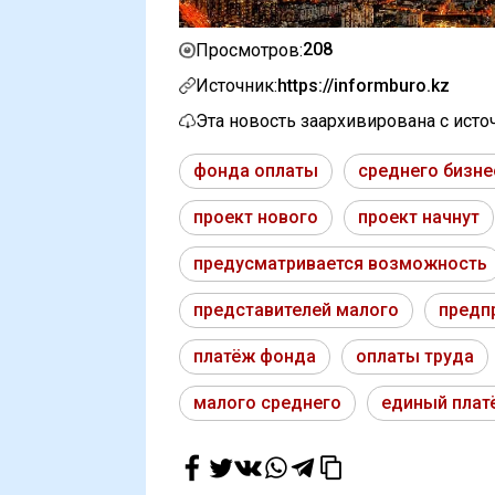
208
Просмотров:
Источник:
https://informburo.kz
Эта новость заархивирована с ист
фонда оплаты
среднего бизне
проект нового
проект начнут
предусматривается возможность
представителей малого
предп
платёж фонда
оплаты труда
малого среднего
единый плат