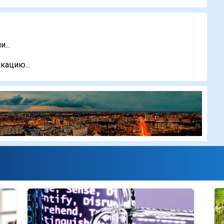
...
кацию...