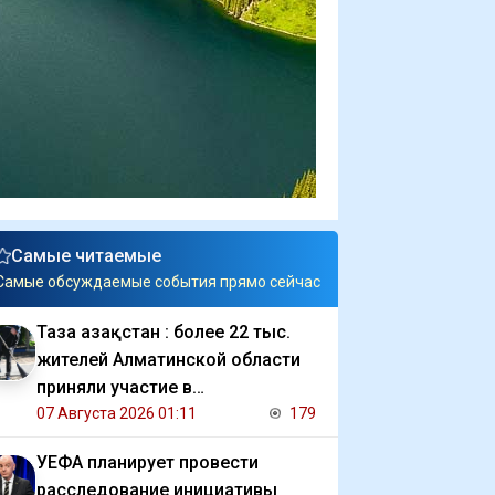
Самые читаемые
Самые обсуждаемые события прямо сейчас
Таза Қазақстан : более 22 тыс.
жителей Алматинской области
приняли участие в
экологической акции
07 Августа 2026 01:11
179
УЕФА планирует провести
расследование инициативы