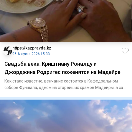
https://kazpravda.kz
06 Августа 2026 15:33
Свадьба века: Криштиану Роналду и
Джорджина Родригес поженятся на Мадейре
Как стало известно, венчание состоится в Кафедральном
соборе Фуншала, одном из старейших храмов Мадейры, а сам
банкет п