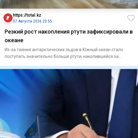
https://total.kz
07 Августа 2026 20:55
Резкий рост накопления ртути зафиксировали в
океане
Из-за таяния антарктических льдов в Южный океан стало
поступать значительно больше ртути, накопившейся за
последние дв