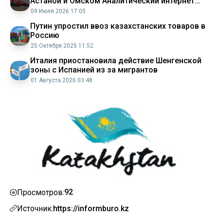
Астаной и Омском Аналитический интернет
журнал Власть
09 Июля 2026 17:05
Путин упростил ввоз казахстанских товаров в
Россию
25 Октября 2025 11:52
Италия приостановила действие Шенгенской
зоны с Испанией из за мигрантов
01 Августа 2026 03:48
92
Просмотров:
Источник:
https://informburo.kz