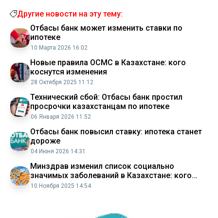
Другие новости на эту тему:
Отбасы банк может изменить ставки по
ипотеке
10 Марта 2026 16:02
Новые правила ОСМС в Казахстане: кого
коснутся изменения
28 Октября 2025 11:12
Технический сбой: Отбасы банк простил
просрочки казахстанцам по ипотеке
06 Января 2026 11:52
Отбасы банк повысил ставку: ипотека станет
дороже
04 Июня 2026 14:31
Минздрав изменил список социально
значимых заболеваний в Казахстане: кого
точно коснутся изменения
10 Ноября 2025 14:54