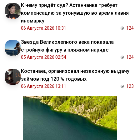
К чему придёт суд? Астанчанка требует
компенсацию за утонувшую во время ливня
иномарку
06 Августа 2026 10:31
124
Звезда Великолепного века показала
стройную фигуру в пляжном наряде
05 Августа 2026 02:54
124
Костанаец организовал незаконную выдачу
займов под 120 % годовых
06 Августа 2026 13:11
123