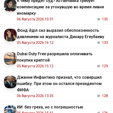
К чему придёт суд? Астанчанка требует
компенсацию за утонувшую во время ливня
иномарку
06 Августа 2026 10:31
135
Фонд Әділ сөз выразил обеспокоенность
давлением на журналиста Динару Егеубаеву
05 Августа 2026 16:12
133
Dubai Duty Free разрешила оплачивать
покупки криптой
05 Августа 2026 15:12
129
Джанни Инфантино признал, что совершил
ошибку. При этом он остался президентом
ФИФА
06 Августа 2026 13:35
128
ИИ: без греха, но с погрешностью