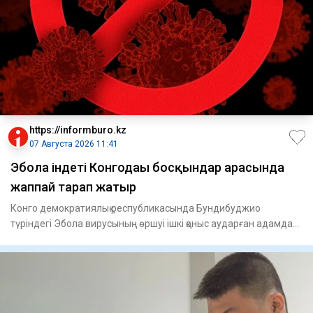
https://informburo.kz
07 Августа 2026 11:41
Эбола індеті Конгодағы босқындар арасында
жаппай тарап жатыр
Конго демократиялық республикасында Бундибуджио
түріндегі Эбола вирусының өршуі ішкі қоныс аударған адамдар
тұратын лаг