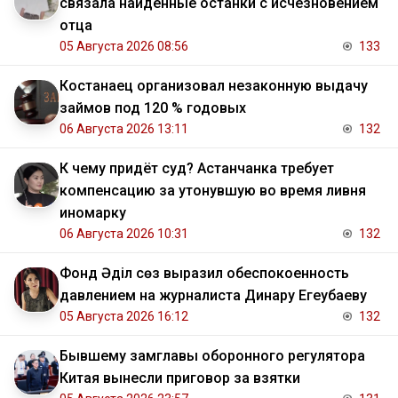
связала найденные останки с исчезновением
отца
05 Августа 2026 08:56
133
Костанаец организовал незаконную выдачу
займов под 120 % годовых
06 Августа 2026 13:11
132
К чему придёт суд? Астанчанка требует
компенсацию за утонувшую во время ливня
иномарку
06 Августа 2026 10:31
132
Фонд Әділ сөз выразил обеспокоенность
давлением на журналиста Динару Егеубаеву
05 Августа 2026 16:12
132
Бывшему замглавы оборонного регулятора
Китая вынесли приговор за взятки