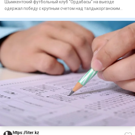
Шымкентский футбольный клуб "Ордабасы" на выезде
одержал победу с крупным счетом над талдыкорганским
"Жетысу" в матче 21
https://liter.kz