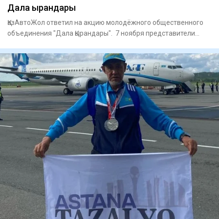
Дала Қырандары
ҚазАвтоЖол ответил на акцию молодёжного общественного
объединения "Дала Қырандары". 7 ноября представители
объединения