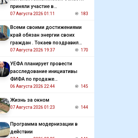
приняли участие в
экологической акции
07 Августа 2026 01:11
183
Всеми своими достижениями
край обязан энергии своих
граждан . Токаев поздравил
жителей СКО с 90 летием
07 Августа 2026 19:37
170
региона
УЕФА планирует провести
расследование инициативы
ФИФА по продаже
коммерческих прав на ЧМ
06 Августа 2026 22:44
145
Жизнь за окном
07 Августа 2026 01:23
144
Программа модернизации в
действии