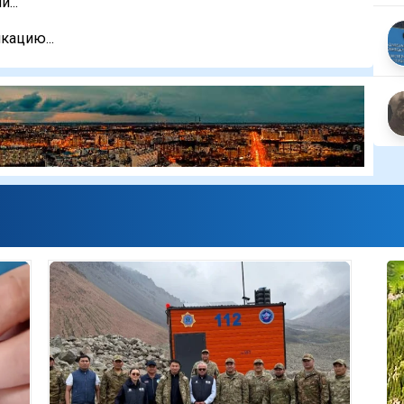
...
кацию...