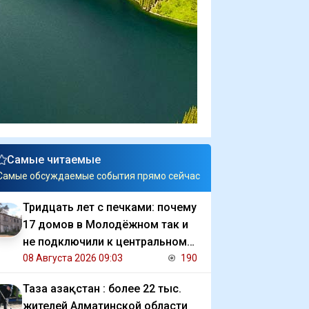
Самые читаемые
Самые обсуждаемые события прямо сейчас
Тридцать лет с печками: почему
17 домов в Молодёжном так и
не подключили к центральному
отоплению
08 Августа 2026 09:03
190
Таза Қазақстан : более 22 тыс.
жителей Алматинской области