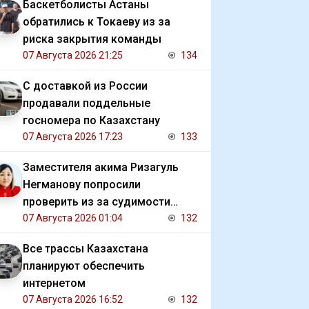
Баскетболисты Астаны
обратились к Токаеву из за
риска закрытия команды
07 Августа 2026 21:25
134
С доставкой из России
продавали поддельные
госномера по Казахстану
07 Августа 2026 17:23
133
Заместителя акима Ризагуль
Негманову попросили
проверить из за судимости
сестры
07 Августа 2026 01:04
132
Все трассы Казахстана
планируют обеспечить
интернетом
07 Августа 2026 16:52
132