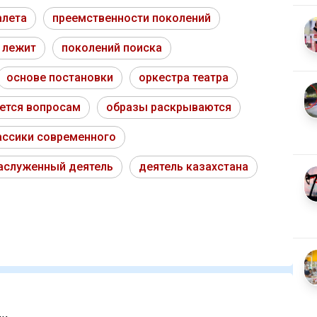
алета
преемственности поколений
 лежит
поколений поиска
основе постановки
оркестра театра
ется вопросам
образы раскрываются
ассики современного
аслуженный деятель
деятель казахстана