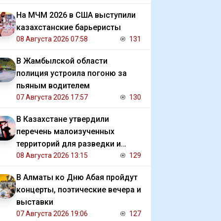
На МЧМ 2026 в США выступили
казахстанские барьеристы
08 Августа 2026 07:58
131
В Жамбылской области
полиция устроила погоню за
пьяным водителем
07 Августа 2026 17:57
130
В Казахстане утвердили
перечень малоизученных
территорий для разведки и
добычи углеводородов
08 Августа 2026 13:15
129
В Алматы ко Дню Абая пройдут
концерты, поэтические вечера и
выставки
07 Августа 2026 19:06
127