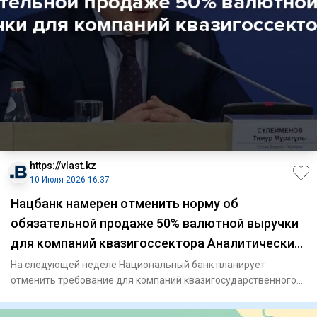
https://vlast.kz
10 Июля 2026 16:37
Нацбанк намерен отменить норму об
обязательной продаже 50% валютной выручки
для компаний квазигоссектора Аналитический
интернет журнал Власть
На следующей неделе Национальный банк планирует
отменить требование для компаний квазигосударственного
сектора продават