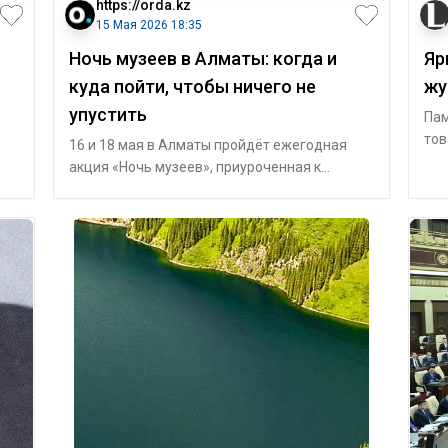
https://orda.kz
15 Мая 2026 18:35
Ночь музеев в Алматы: когда и
Яр
куда пойти, чтобы ничего не
жу
упустить
Пам
а
тов
16 и 18 мая в Алматы пройдёт ежегодная
чья
акция «Ночь музеев», приуроченная к
Международному дню музеев. В этом году к
мер