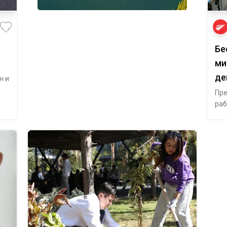
Бе
ми
де
н и
Пре
раб
деп
пол