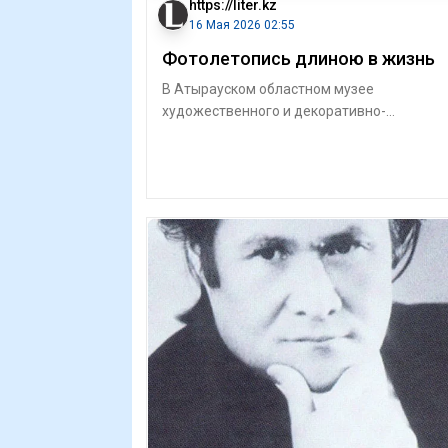
https://liter.kz
16 Мая 2026 02:55
Фотолетопись длиною в жизнь
В Атырауском областном музее
художественного и декоративно-
прикладного искусства имени Шаймардан
Сариева открылась фот