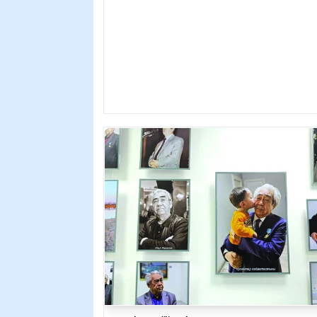
движение на проспекте Тауелсиздик,
сообщает пре