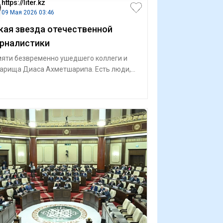
https://liter.kz
09 Мая 2026 03:46
кая звезда отечественной
рналистики
яти безвременно ушедшего коллеги и
арища Диаса Ахметшарипа. Есть люди,
 жизнь будто соткана из движения. Но эт