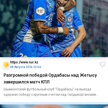
https://www.nur.kz
08 Августа 2026 22:54
Разгромной победой Ордабасы над Жетысу
завершился матч КПЛ
Шымкентский футбольный клуб "Ордабасы" на выезде
одержал победу с крупным счетом над талдыкорганским
"Жетысу" в матче 21