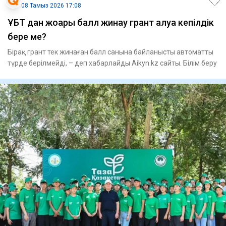
08 Тамыз 2026 17:08
ҰБТ дан жоғары балл жинау грант алуға кепілдік
бере ме?
Бірақ грант тек жинаған балл санына байланысты автоматты
түрде берілмейді, – деп хабарлайды Aikyn.kz сайты. Білім беру