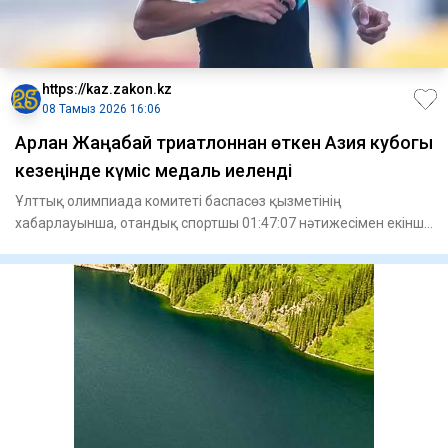
https://kaz.zakon.kz
08 Тамыз 2026 16:06
Арлан Жаңабай триатлоннан өткен Азия кубогы
кезеңінде күміс медаль иеленді
Ұлттық олимпиада комитеті баспасөз қызметінің
хабарлауынша, отандық спортшы 01:47:07 нәтижесімен екінші
орынға ие болды