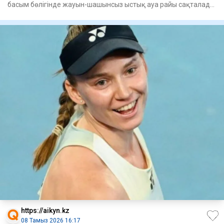
басым бөлігінде жауын-шашынсыз ыстық ауа райы сақталады.
Оңтүсті
https://aikyn.kz
08 Тамыз 2026 16:17