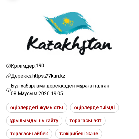
190
Көрілімдер:
Дереккөз:
https://7kun.kz
Бұл хабарлама дереккөзден мұрағатталған
08 Маусым 2026 19:05
өңірлердегі жұмысты
өңірлерде тиімді
құрылымды нығайту
төрағасы аят
төрағасы айбек
тәжірибені және