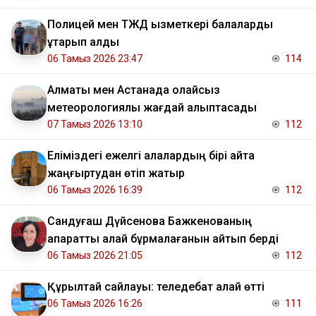
Полицей мен ТЖД қызметкері балаларды
құтқарып қалды
06 Тамыз 2026 23:47
114
Алматы мен Астанада қолайсыз
метеорологиялық жағдай қалыптасады
07 Тамыз 2026 13:10
112
Еліміздегі ежелгі қалалардың бірі қайта
жаңғыртудан өтіп жатыр
06 Тамыз 2026 16:39
112
Сандуғаш Дүйсенова Бажкенованың
ақпаратты қалай бұрмалағанын айтып берді
06 Тамыз 2026 21:05
112
Құрылтай сайлауы: теледебат қалай өтті
06 Тамыз 2026 16:26
111