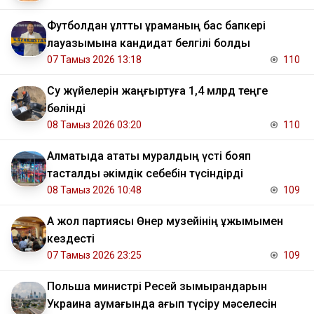
Футболдан ұлттық құраманың бас бапкері
лауазымына кандидат белгілі болды
07 Тамыз 2026 13:18
110
Су жүйелерін жаңғыртуға 1,4 млрд теңге
бөлінді
08 Тамыз 2026 03:20
110
Алматыда атақты муралдың үсті бояп
тасталды әкімдік себебін түсіндірді
08 Тамыз 2026 10:48
109
Ақ жол партиясы Өнер музейінің ұжымымен
кездесті
07 Тамыз 2026 23:25
109
Польша министрі Ресей зымырандарын
Украина аумағында қағып түсіру мәселесін