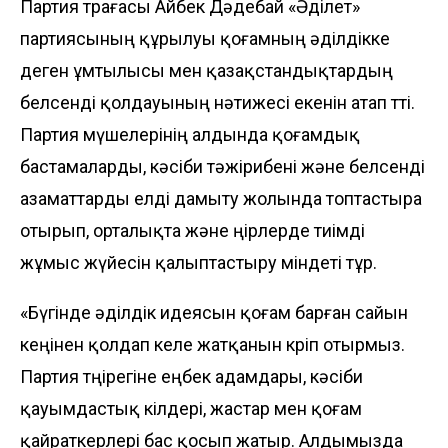
Партия төрағасы Айбек Дәдебай «Әділет»
партиясының құрылуы қоғамның әділдікке
деген ұмтылысы мен қазақстандықтардың
белсенді қолдауының нәтижесі екенін атап өтті.
Партия мүшелерінің алдында қоғамдық
бастамаларды, кәсіби тәжірибені және белсенді
азаматтарды елді дамыту жолында топтастыра
отырып, орталықта және өңірлерде тиімді
жұмыс жүйесін қалыптастыру міндеті тұр.
«Бүгінде әділдік идеясын қоғам барған сайын
кеңінен қолдап келе жатқанын көріп отырмыз.
Партия төңірегіне еңбек адамдары, кәсіби
қауымдастық өкілдері, жастар мен қоғам
қайраткерлері бас қосып жатыр. Алдымызда