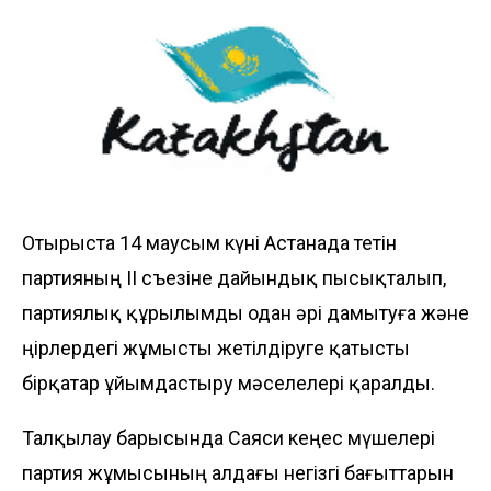
Отырыста 14 маусым күні Астанада өтетін
партияның ІІ съезіне дайындық пысықталып,
партиялық құрылымды одан әрі дамытуға және
өңірлердегі жұмысты жетілдіруге қатысты
бірқатар ұйымдастыру мәселелері қаралды.
Талқылау барысында Саяси кеңес мүшелері
партия жұмысының алдағы негізгі бағыттарын