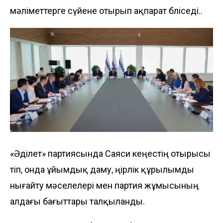
мәліметтерге сүйене отырып ақпарат бөліседі..
«Әділет» партиясында Саяси кеңестің отырысы
өтіп, онда ұйымдық даму, өңірлік құрылымды
нығайту мәселелері мен партия жұмысының
алдағы бағыттары талқыланды.