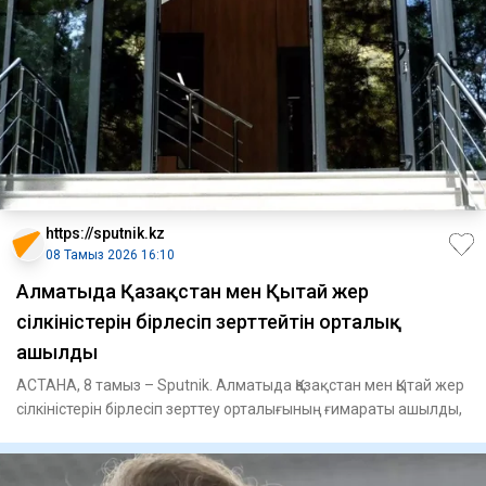
https://sputnik.kz
08 Тамыз 2026 16:10
Алматыда Қазақстан мен Қытай жер
сілкіністерін бірлесіп зерттейтін орталық
ашылды
АСТАНА, 8 тамыз – Sputnik. Алматыда Қазақстан мен Қытай жер
сілкіністерін бірлесіп зерттеу орталығының ғимараты ашылды,