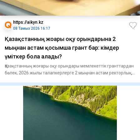
https://aikyn.kz
08 Тамыз 2026 16:17
Қазақстанның жоғары оқу орындарына 2
мыңнан астам қосымша грант бар: кімдер
үміткер бола алады?
Қазақстанның жоғары оқу орындары мемлекеттік гранттардан
бөлек, 2026 жылы талапкерлерге 2 мыңнан астам ректорлық,
унив