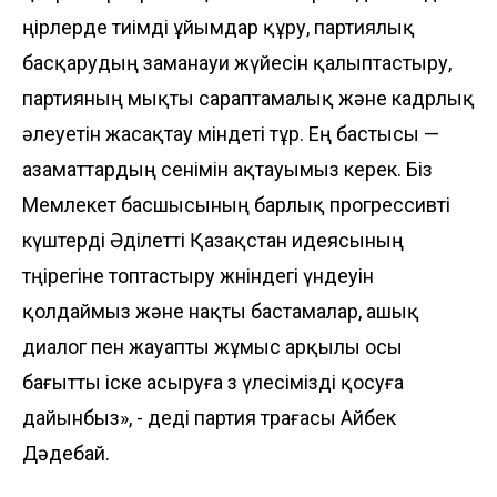
өңірлерде тиімді ұйымдар құру, партиялық
басқарудың заманауи жүйесін қалыптастыру,
партияның мықты сараптамалық және кадрлық
әлеуетін жасақтау міндеті тұр. Ең бастысы —
азаматтардың сенімін ақтауымыз керек. Біз
Мемлекет басшысының барлық прогрессивті
күштерді Әділетті Қазақстан идеясының
төңірегіне топтастыру жөніндегі үндеуін
қолдаймыз және нақты бастамалар, ашық
диалог пен жауапты жұмыс арқылы осы
бағытты іске асыруға өз үлесімізді қосуға
дайынбыз», - деді партия төрағасы Айбек
Дәдебай.