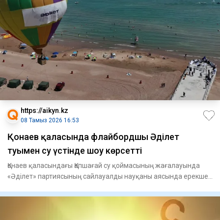
https://aikyn.kz
08 Тамыз 2026 16:53
Қонаев қаласында флайбордшы Әділет
туымен су үстінде шоу көрсетті
Қонаев қаласындағы Қапшағай су қоймасының жағалауында
«Әділет» партиясының сайлауалды науқаны аясында ерекше
шара өтті