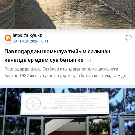
https://aikyn.kz
08 Тамыз 2026 16:11
Павлодардағы шомылуға тыйым салынған
каналда ер адам суға батып кетті
Павлодарда Қаныш Сәтбаев атындағы каналға шомылуға
барған 1987 жылы туған ер адам суға батып көз жұмды, – деп
хабарлай