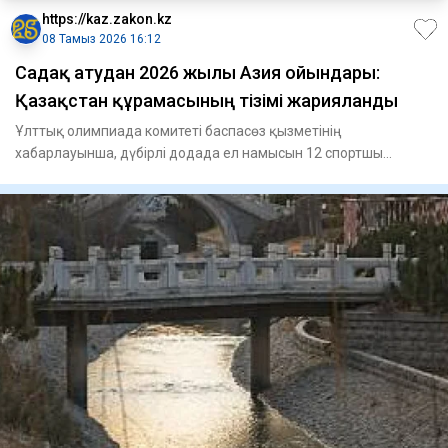
https://kaz.zakon.kz
08 Тамыз 2026 16:12
Садақ атудан 2026 жылғы Азия ойындары:
Қазақстан құрамасының тізімі жарияланды
Ұлттық олимпиада комитеті баспасөз қызметінің
хабарлауынша, дүбірлі додада ел намысын 12 спортшы
қорғайды.Классикалық с