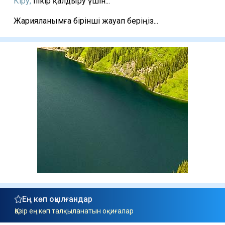
Кіру,
пікір қалдыру үшін...
Жарияланымға бірінші жауап беріңіз...
Ең көп оқылғандар
Қазір ең көп талқыланатын оқиғалар