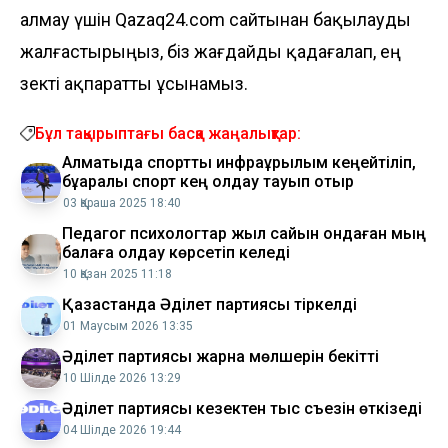
алмау үшін Qazaq24.com сайтынан бақылауды
жалғастырыңыз, біз жағдайды қадағалап, ең
өзекті ақпаратты ұсынамыз.
Бұл тақырыптағы басқа жаңалықтар:
Алматыда спорттық инфрақұрылым кеңейтіліп,
бұқаралық спорт кең қолдау тауып отыр
03 Қараша 2025 18:40
Педагог психологтар жыл сайын ондаған мың
балаға қолдау көрсетіп келеді
10 Қазан 2025 11:18
Қазақстанда Әділет партиясы тіркелді
01 Маусым 2026 13:35
Әділет партиясы жарна мөлшерін бекітті
10 Шілде 2026 13:29
Әділет партиясы кезектен тыс съезін өткізеді
04 Шілде 2026 19:44