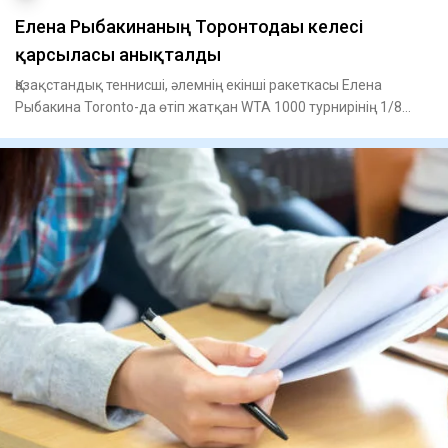
Елена Рыбакинаның Торонтодағы келесі
қарсыласы анықталды
Қазақстандық теннисші, әлемнің екінші ракеткасы Елена
Рыбакина Toronto-да өтіп жатқан WTA 1000 турнирінің 1/8
финалынд