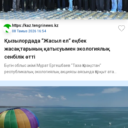
https://kaz.tengrinews.kz
08 Тамыз 2026 16:54
Қызылордада “Жасыл ел“ еңбек
жасақтарының қатысуымен экологиялық
сенбілік өтті
Бүгін облыс әкімі Мұрат Ергешбаев "Таза Қазақстан"
республикалық экологиялық акциясы аясында Қорқыт ата
аллеясында се