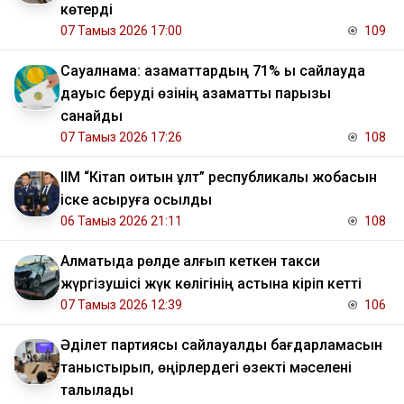
көтерді
07 Тамыз 2026 17:00
109
Сауалнама: азаматтардың 71% ы сайлауда
дауыс беруді өзінің азаматтық парызы
санайды
07 Тамыз 2026 17:26
108
ІІМ “Кітап оқитын ұлт” республикалық жобасын
іске асыруға қосылды
06 Тамыз 2026 21:11
108
Алматыда рөлде қалғып кеткен такси
жүргізушісі жүк көлігінің астына кіріп кетті
07 Тамыз 2026 12:39
106
Әділет партиясы сайлауалды бағдарламасын
таныстырып, өңірлердегі өзекті мәселені
талқылады