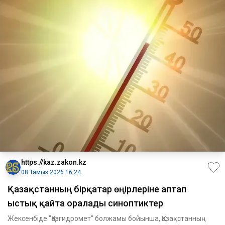
https://kaz.zakon.kz
08 Тамыз 2026 16:24
Қазақстанның бірқатар өңірлеріне аптап
ыстық қайта оралады синоптиктер
Жексенбіде "Қазгидромет" болжамы бойынша, Қазақстанның