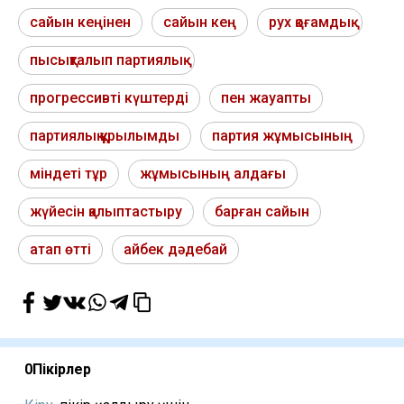
сайын кеңінен
сайын кең
рух қоғамдық
пысықталып партиялық
прогрессивті күштерді
пен жауапты
партиялық құрылымды
партия жұмысының
міндеті тұр
жұмысының алдағы
жүйесін қалыптастыру
барған сайын
атап өтті
айбек дәдебай
0
Пікірлер