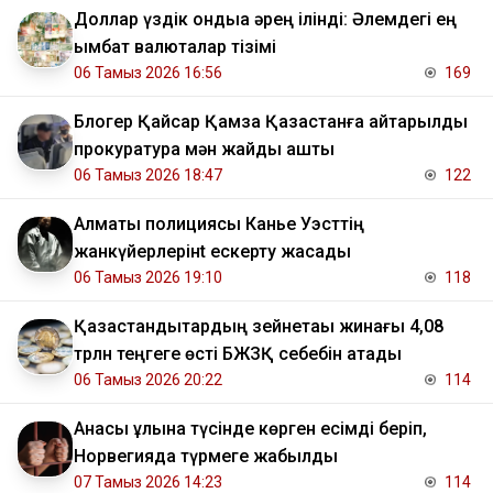
Доллар үздік ондыққа әрең ілінді: Әлемдегі ең
қымбат валюталар тізімі
06 Тамыз 2026 16:56
169
Блогер Қайсар Қамза Қазақстанға қайтарылды
прокуратура мән жайды ашты
06 Тамыз 2026 18:47
122
Алматы полициясы Канье Уэсттің
жанкүйерлерінt ескерту жасады
06 Тамыз 2026 19:10
118
Қазақстандықтардың зейнетақы жинағы 4,08
трлн теңгеге өсті БЖЗҚ себебін атады
06 Тамыз 2026 20:22
114
Анасы ұлына түсінде көрген есімді беріп,
Норвегияда түрмеге жабылды
07 Тамыз 2026 14:23
114