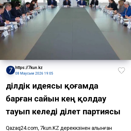
https://7kun.kz
08 Маусым 2026 19:05
Әділдік идеясы қоғамда
барған сайын кең қолдау
тауып келеді Әділет партиясы
Qazaq24.com, 7kun.KZ дереккөзінен алынған