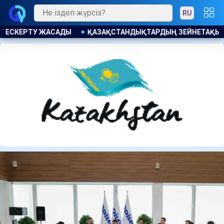
RU
ЗЕЙНЕТАҚЫ ЖИНАҒЫ 4,08 ТРЛН ТЕҢГЕГЕ ӨСТІ БЖЗҚ СЕБЕБІН