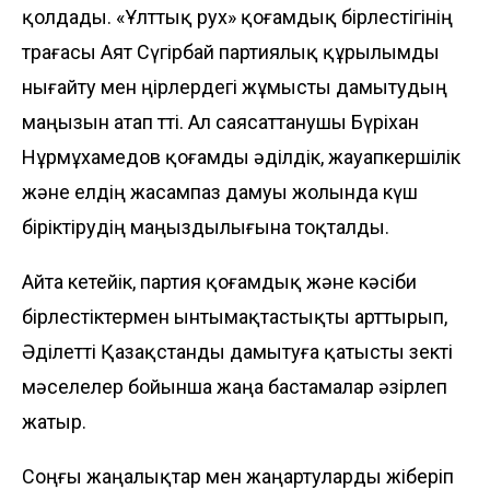
қолдады. «Ұлттық рух» қоғамдық бірлестігінің
төрағасы Аят Сүгірбай партиялық құрылымды
нығайту мен өңірлердегі жұмысты дамытудың
маңызын атап өтті. Ал саясаттанушы Бүріхан
Нұрмұхамедов қоғамды әділдік, жауапкершілік
және елдің жасампаз дамуы жолында күш
біріктірудің маңыздылығына тоқталды.
Айта кетейік, партия қоғамдық және кәсіби
бірлестіктермен ынтымақтастықты арттырып,
Әділетті Қазақстанды дамытуға қатысты өзекті
мәселелер бойынша жаңа бастамалар әзірлеп
жатыр.
Соңғы жаңалықтар мен жаңартуларды жіберіп