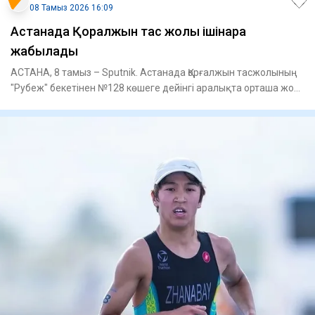
08 Тамыз 2026 16:09
Астанада Қорғалжын тас жолы ішінара
жабылады
АСТАНА, 8 тамыз – Sputnik. Астанада Қорғалжын тасжолының
"Рубеж" бекетінен №128 көшеге дейінгі аралықта орташа жол
жөнде