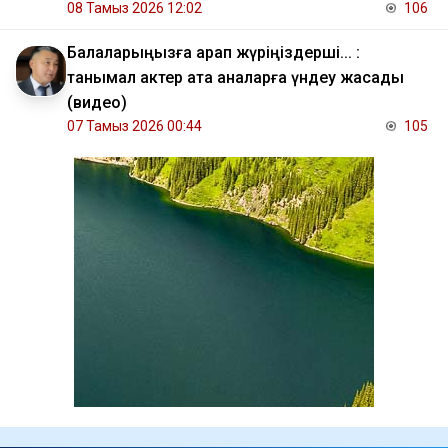
08 Тамыз 2026 12:02
106
Балаларыңызға қарап жүріңіздерші... :
танымал актер ата аналарға үндеу жасады
(видео)
07 Тамыз 2026 00:44
105