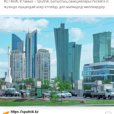
АСТАНА, 8 тамыз – Sputnik. Батыстың санкциялары Ресейге іс
жүзінде ешқандай әсер етпейді, деп мәлімдеді миллиардер
Илон
https://sputnik.kz