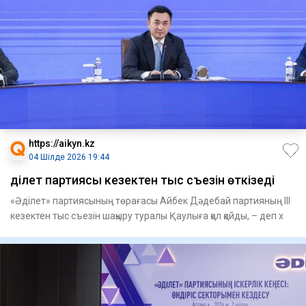
https://aikyn.kz
04 Шілде 2026 19:44
Әділет партиясы кезектен тыс съезін өткізеді
«Әділет» партиясының төрағасы Айбек Дәдебай партияның III
кезектен тыс съезін шақыру туралы Қаулыға қол қойды, – деп х