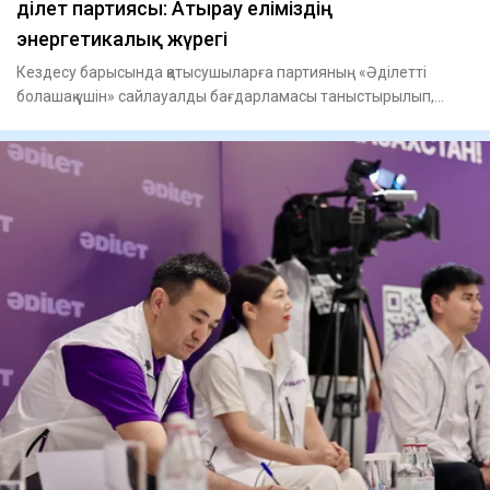
Әділет партиясы: Атырау еліміздің
энергетикалық жүрегі
Кездесу барысында қатысушыларға партияның «Әділетті
болашақ үшін» сайлауалды бағдарламасы таныстырылып,
еңбек ұжымдары