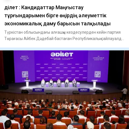
Әділет : Кандидаттар Маңғыстау
тұрғындарымен бірге өңірдің әлеуметтік
экономикалық даму барысын талқылады
Түркістан облысындағы алғашқы кездесулерден кейін партия
Төрағасы Айбек Дәдебай бастаған Республикалық сайлауалды
штаб