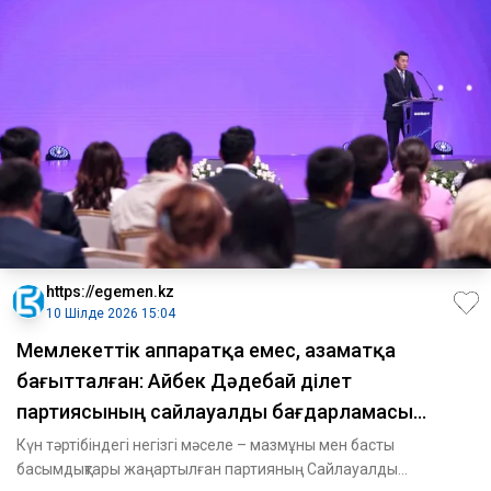
https://egemen.kz
10 Шілде 2026 15:04
Мемлекеттік аппаратқа емес, азаматқа
бағытталған: Айбек Дәдебай Әділет
партиясының сайлауалды бағдарламасы
туралы
Күн тәртібіндегі негізгі мәселе – мазмұны мен басты
басымдықтары жаңартылған партияның Сайлауалды