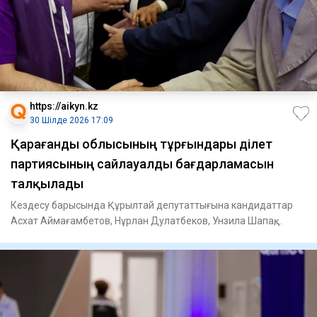
https://aikyn.kz
30 Шілде 2026 17:09
Қарағанды облысының тұрғындары Әділет
партиясының сайлауалды бағдарламасын
талқылады
Кездесу барысында Құрылтай депутаттығына кандидаттар
Асхат Аймағамбетов, Нұрлан Дулатбеков, Унзила Шапақ,
Никита Шатал