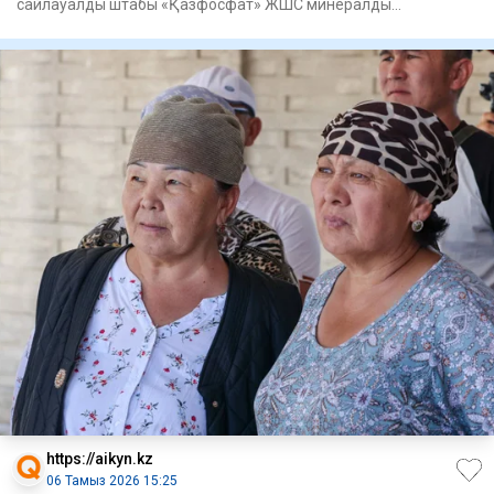
сайлауалды штабы «Қазфосфат» ЖШС минералды
тыңайтқыштар зауытының е
https://aikyn.kz
06 Тамыз 2026 15:25