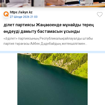
https://aikyn.kz
27 Шілде 2026 21:03
Әділет партиясы Жаңаөзенде мұнайды терең
өңдеуді дамыту бастамасын ұсынды
«Әділет» партиясының Республикалық сайлауалды штабы
партия төрағасы Айбек Дәдебайдың жетекшілігімен
Жаңаөзендегі мұнай