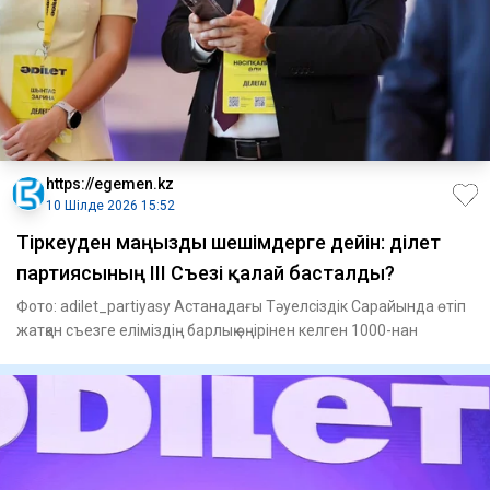
https://egemen.kz
10 Шілде 2026 15:52
Тіркеуден маңызды шешімдерге дейін: Әділет
партиясының ІІІ Съезі қалай басталды?
Фото: adilet_partiyasy Астанадағы Тәуелсіздік Сарайында өтіп
жатқан съезге еліміздің барлық өңірінен келген 1000-нан