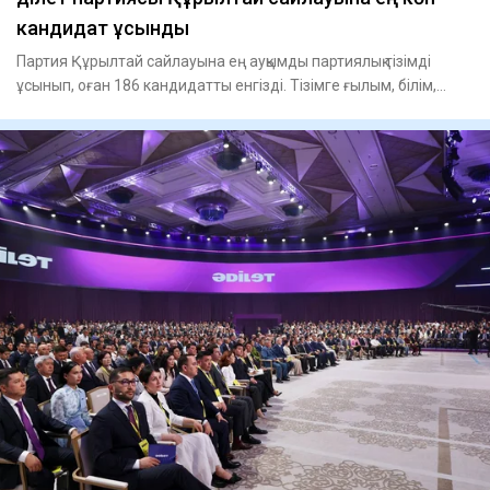
кандидат ұсынды
Партия Құрылтай сайлауына ең ауқымды партиялық тізімді
ұсынып, оған 186 кандидатты енгізді. Тізімге ғылым, білім,
бизне