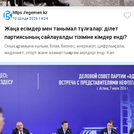
https://egemen.kz
10 Шілде 2026 14:24
Жаңа есімдер мен танымал тұлғалар: Әділет
партиясының сайлауалды тізіміне кімдер енді?
Оның құрамына ғылым, білім, бизнес, өнеркәсіп, цифрлық сала,
мәдениет, спорт және азаматтық қоғам өкілдері енді. Кан