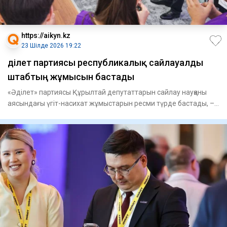
https://aikyn.kz
23 Шілде 2026 19:22
Әділет партиясы республикалық сайлауалды
штабтың жұмысын бастады
«Әділет» партиясы Құрылтай депутаттарын сайлау науқаны
аясындағы үгіт-насихат жұмыстарын ресми түрде бастады, –
деп ха