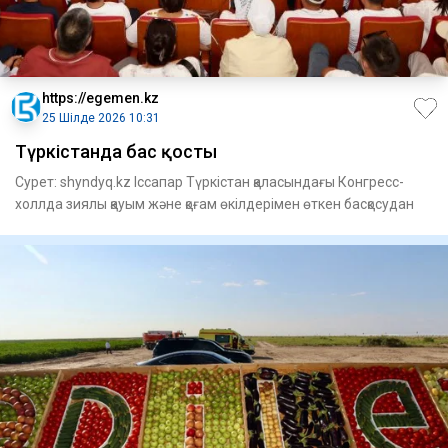
https://egemen.kz
25 Шілде 2026 10:31
Түркістанда бас қосты
Сурет: shyndyq.kz Іссапар Түркістан қаласын­дағы Конгресс-
холлда зиялы қауым және қоғам өкілдерімен өткен басқосудан