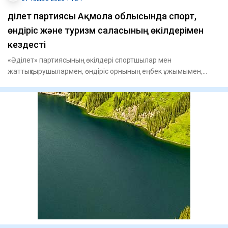
Әділет партиясы Ақмола облысында спорт,
өндіріс және туризм саласының өкілдерімен
кездесті
«Әділет» партиясының өкілдері спортшылар мен
жаттықтырушылармен, өндіріс орнының еңбек ұжымымен,
сондай-ақ туризм және