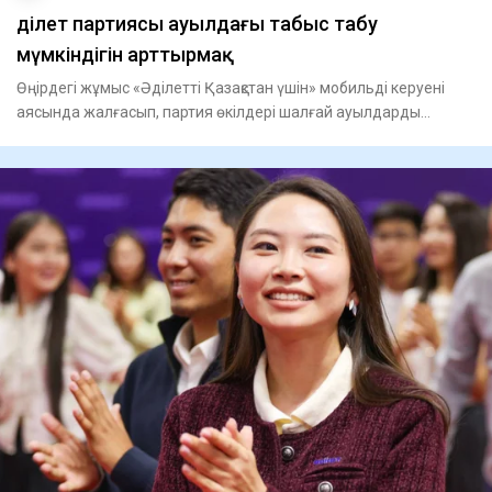
Әділет партиясы ауылдағы табыс табу
мүмкіндігін арттырмақ
Өңірдегі жұмыс «Әділетті Қазақстан үшін» мобильді керуені
аясында жалғасып, партия өкілдері шалғай ауылдарды
аралап, д