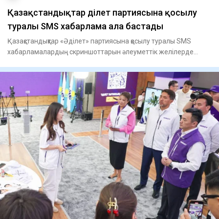
Қазақстандықтар Әділет партиясына қосылу
туралы SMS хабарлама ала бастады
Қазақстандықтар «Әділет» партиясына қосылу туралы SMS
хабарламалардың скриншоттарын әлеуметтік желілерде
жариялай баст