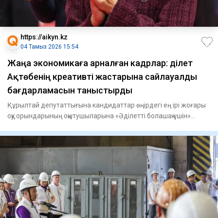
https://aikyn.kz
04 Тамыз 2026 15:54
Жаңа экономикаға арналған кадрлар: Әділет
Ақтөбенің креативті жастарына сайлауалды
бағдарламасын таныстырды
Құрылтай депутаттығына кандидаттар өңірдегі ең ірі жоғары
оқу орындарының оқытушыларына «Әділетті болашақ үшін»
бағдар