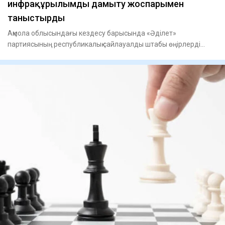
инфрақұрылымды дамыту жоспарымен
таныстырды
Ақмола облысындағы кездесу барысында «Әділет»
партиясының республикалық сайлауалды штабы өңірлерді
дамытуға қатысты бі