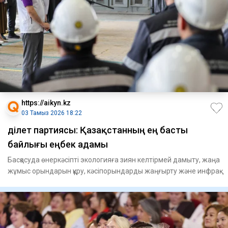
https://aikyn.kz
03 Тамыз 2026 18:22
Әділет партиясы: Қазақстанның ең басты
байлығы еңбек адамы
Басқосуда өнеркәсіпті экологияға зиян келтірмей дамыту, жаңа
жұмыс орындарын құру, кәсіпорындарды жаңғырту және инфрақ