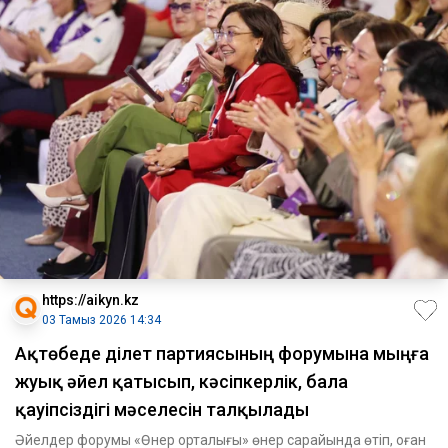
https://aikyn.kz
03 Тамыз 2026 14:34
Ақтөбеде Әділет партиясының форумына мыңға
жуық әйел қатысып, кәсіпкерлік, бала
қауіпсіздігі мәселесін талқылады
Әйелдер форумы «Өнер орталығы» өнер сарайында өтіп, оған