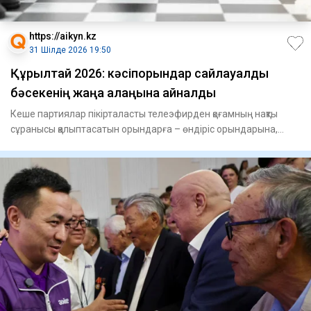
https://aikyn.kz
31 Шілде 2026 19:50
Құрылтай 2026: кәсіпорындар сайлауалды
бәсекенің жаңа алаңына айналды
Кеше партиялар пікірталасты телеэфирден қоғамның нақты
сұранысы қалыптасатын орындарға – өндіріс орындарына,
әлеуметті