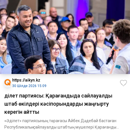
https://aikyn.kz
30 Шілде 2026 15:09
Әділет партиясы: Қарағандыда сайлауалды
штаб өкілдері кәсіпорындарды жаңғырту
керегін айтты
«Әділет» партиясының төрағасы Айбек Дәдебай бастаған
Республикалық сайлауалды штабтың мүшелері Қарағанды