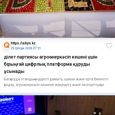
https://aikyn.kz
25 Шілде 2026 07:31
Әділет партиясы агроөнеркәсіп кешені үшін
бірыңғай цифрлық платформа құруды
ұсынaды
Басқосуда отандық өндірісті дамыту, шағын және орта бизнесті
қолдау, агроөнеркәсіп кешенін жаңғырту және экспорттық әл