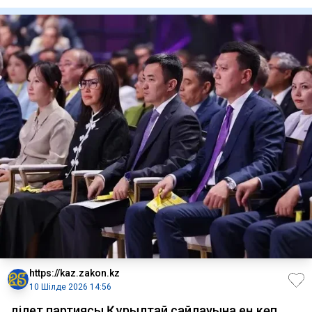
бағдарламасын бекі
https://kaz.zakon.kz
10 Шілде 2026 14:56
Әділет партиясы Құрылтай сайлауына ең көп