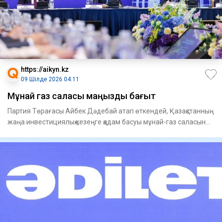
https://aikyn.kz
09 Шілде 2026 04:11
Мұнай газ саласы маңызды бағыт
Партия Төрағасы Айбек Дәдебай атап өткендей, Қазақстанның
жаңа инвестициялық кезеңге қадам басуы мұнай-газ саласын
дам