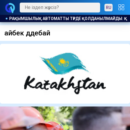
RU
А ҚАЗАҚСТАНДЫҚ БОСТАНДЫҚҚА ШЫҚТЫ
ШЫҒЫС ҚАЗАҚС
айбек дәдебай