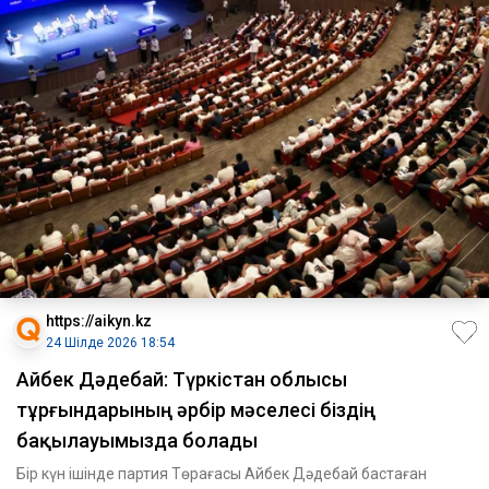
https://aikyn.kz
24 Шілде 2026 18:54
Айбек Дәдебай: Түркістан облысы
тұрғындарының әрбір мәселесі біздің
бақылауымызда болады
Бір күн ішінде партия Төрағасы Айбек Дәдебай бастаған