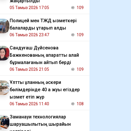
жаңартылды
05 Тамыз 2026 17:05
109
Полицей мен ТЖД қызметкері
балаларды құтқарып қалды
06 Тамыз 2026 23:47
109
Сандуғаш Дүйсенова
Бажкенованың ақпаратты қалай
бұрмалағанын айтып берді
06 Тамыз 2026 21:05
109
Ұлттық ұланның әскери
бөлімдерінде 40 қа жуық егіздер
қызмет етіп жүр
06 Тамыз 2026 11:40
108
Заманауи технологиялар
шаруашылықтың шырайын