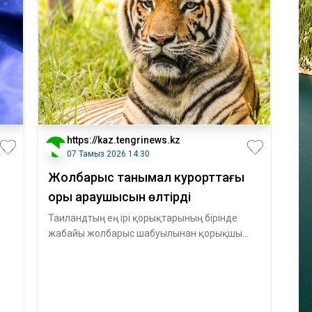
https://kaz.tengrinews.kz
07 Тамыз 2026 14:30
Жолбарыс танымал курорттағы
қорық қараушысын өлтірді
Таиландтың ең ірі қорықтарының бірінде
жабайы жолбарыс шабуылынан қорықшы
қаза тапты. Қайғылы оқиғадан кейін аумақ ту