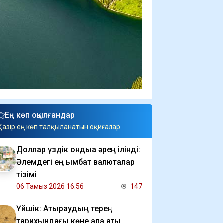
Ең көп оқылғандар
Қазір ең көп талқыланатын оқиғалар
Доллар үздік ондыққа әрең ілінді:
Әлемдегі ең қымбат валюталар
тізімі
06 Тамыз 2026 16:56
147
Үйшік: Атыраудың терең
тарихындағы көне қала аты