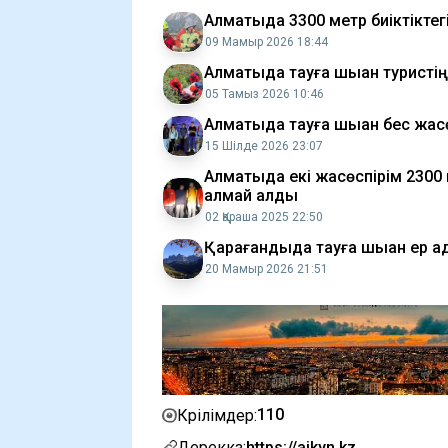
Алматыда 3300 метр биіктіктегі
09 Мамыр 2026 18:44
Алматыда тауға шыққан туристің 
05 Тамыз 2026 10:46
Алматыда тауға шыққан бес жасө
15 Шілде 2026 23:07
Алматыда екі жасөспірім 2300 м
алмай қалды
02 Қараша 2025 22:50
Қарағандыда тауға шыққан ер
20 Мамыр 2026 21:51
110
Көрілімдер:
Дереккөз:
https://aikyn.kz