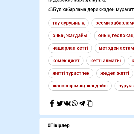
Бұл хабарлама дереккөзден мұраға
тау ауруының
ресми хабарлам
оның жағдайы
оның геолока
нашарлап кетті
метрден астам
көмек қажет
кетті алматы
жетті туристпен
жедел жетті
жасөспірімнің жағдайы
ауруын
0
Пікірлер