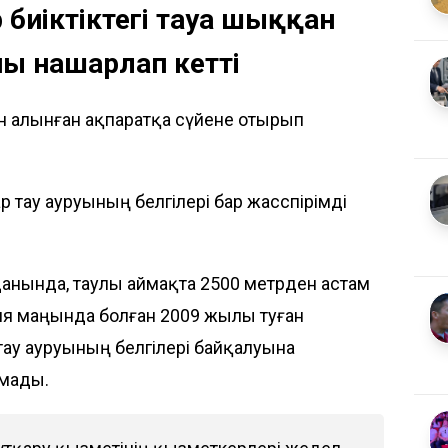
биіктіктегі тауға шыққан
йы нашарлап кетті
нен алынған ақпаратқа сүйене отырып
тау ауруының белгілері бар жасөспірімді
анында, таулы аймақта 2500 метрден астам
ия маңында болған 2009 жылы туған
 тау ауруының белгілері байқалуына
лмады.