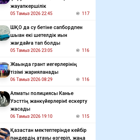
жауапкершілік
05 Тамыз 2026 22:45
117
ШҚО да су бетіне сапбордпен
шыққан екі шетелдік қиын
жағдайға тап болды
05 Тамыз 2026 23:05
116
Жақында грант иегерлерінің
тізімі жарияланады
06 Тамыз 2026 08:29
116
Алматы полициясы Канье
Уэсттің жанкүйерлерінt ескерту
жасады
06 Тамыз 2026 19:10
115
Қазақстан мектептерінде кейбір
пәндердің атауы өзгеріп, жаңа