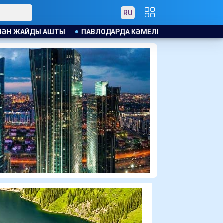
RU
А КӘМЕЛЕТКЕ ТОЛМАҒАНДАРҒА АЛКОГОЛЬ САТҚАНДАР ЖАУ