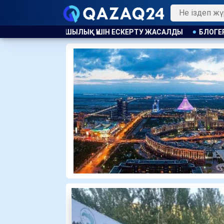
СКЕРТУ ЖАСАЛДЫ
БЛОГЕР ҚАЙСАР ҚАМЗА ҚАЗАҚСТАНҒА 