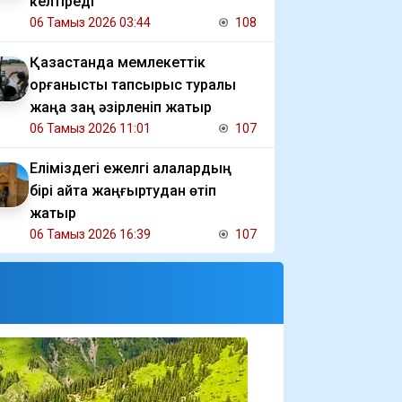
келтіреді
06 Тамыз 2026 03:44
108
Қазақстанда мемлекеттік
қорғаныстық тапсырыс туралы
жаңа заң әзірленіп жатыр
06 Тамыз 2026 11:01
107
Еліміздегі ежелгі қалалардың
бірі қайта жаңғыртудан өтіп
жатыр
06 Тамыз 2026 16:39
107