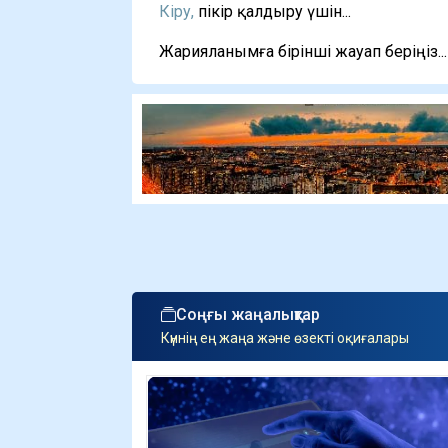
Кіру,
пікір қалдыру үшін...
Жарияланымға бірінші жауап беріңіз...
Соңғы жаңалықтар
Күннің ең жаңа және өзекті оқиғалары