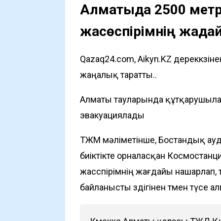
Алматыда 2500 метр 
жасөспірімнің жағда
Qazaq24.com, Aikyn.KZ дереккөзі
жаңалық таратты..
Алматы тауларында құтқарушылар 
эвакуациялады
ТЖМ мәліметінше, Бостандық ауд
биіктікте орналасқан Космостанц
жасөспірімнің жағдайы нашарлап,
байланысты өздігінен төмен түсе а