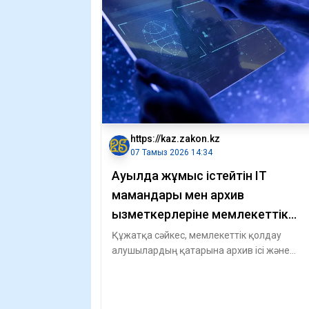
https://kaz.zakon.kz
07 Тамыз 2026 14:34
Ауылда жұмыс істейтін IT
мамандары мен архив
қызметкерлеріне мемлекеттік
қолдау көрсетілмек
Құжатқа сәйкес, мемлекеттік қолдау
алушылардың қатарына архив ісі және
цифрлық технологиялар саласының
қызметкерлерін қ