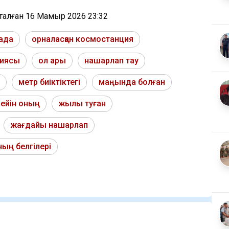
тталған
16 Мамыр 2026 23:32
ада
орналасқан космостанция
циясы
ол ары
нашарлап тау
метр биіктіктегі
маңында болған
кейін оның
жылы туған
жағдайы нашарлап
ың белгілері