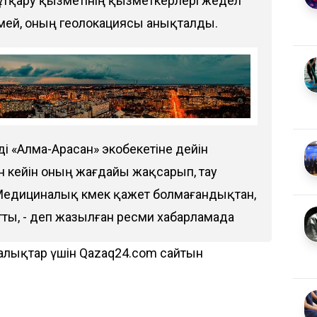
тқару қызметінің қызметкерлері жедел
лмей, оның геолокациясы анықталды.
і «Алма-Арасан» экобекетіне дейін
н кейін оның жағдайы жақсарып, тау
Медициналық көмек қажет болмағандықтан,
айтты, - деп жазылған ресми хабарламада
алықтар үшін Qazaq24.com сайтын