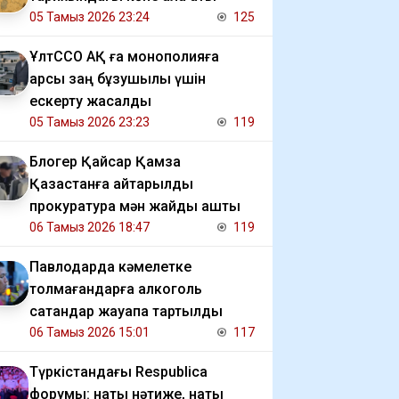
05 Тамыз 2026 23:24
125
ҰлтССО АҚ ға монополияға
қарсы заң бұзушылық үшін
ескерту жасалды
05 Тамыз 2026 23:23
119
Блогер Қайсар Қамза
Қазақстанға қайтарылды
прокуратура мән жайды ашты
06 Тамыз 2026 18:47
119
Павлодарда кәмелетке
толмағандарға алкоголь
сатқандар жауапқа тартылды
06 Тамыз 2026 15:01
117
Түркістандағы Respublica
форумы: нақты нәтиже, нақты