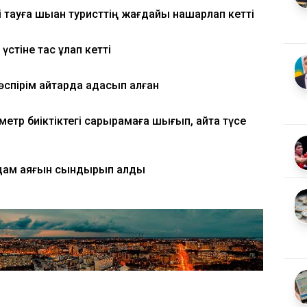
 тауға шыққан туристтің жағдайы нашарлап кетті
үстіне тас құлап кетті
спірім қайтарда адасып қалған
етр биіктіктегі сарқырамаға шығып, қайта түсе
 адам аяғын сындырып алды