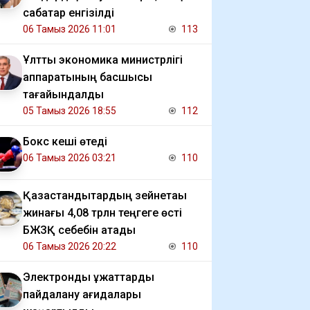
сабақтар енгізілді
06 Тамыз 2026 11:01
113
Ұлттық экономика министрлігі
аппаратының басшысы
тағайындалды
05 Тамыз 2026 18:55
112
Бокс кеші өтеді
06 Тамыз 2026 03:21
110
Қазақстандықтардың зейнетақы
жинағы 4,08 трлн теңгеге өсті
БЖЗҚ себебін атады
06 Тамыз 2026 20:22
110
Электрондық құжаттарды
пайдалану қағидалары