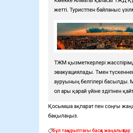
Көмекке Алматы қаласы ТЖД Құ
жетті. Туристпен байланыс үзі
ТЖМ қызметкерлері жасөспірімд
эвакуациялады. Төмен түскенне
ауруының белгілері басылды. 
ол ары қарай үйіне өздігінен қ
Қосымша ақпарат пен соңғы жаң
бақылаңыз.
Бұл тақырыптағы басқа жаңалықтар: