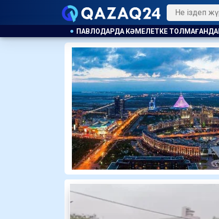
АВЛОДАРДА КӘМЕЛЕТКЕ ТОЛМАҒАНДАРҒА АЛКОГОЛЬ САТҚА