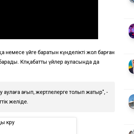
а немесе үйге баратын күнделікті жол барған
п барады. Көпқабатты үйлер ауласында да
Су аулаға ағып, жертөлелерге толып жатыр", -
тік желіде.
ы көру