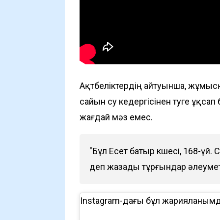
Ақтөбеліктердің айтуынша, жұмысқ
сайын су кедергісінен өтуге ұқса
жағдай мәз емес.
"Бұл Есет батыр көшесі, 168-үй. 
деп жазады тұрғындар әлеумет
Instagram-дағы бұл жарияланымд