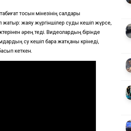
табиғат тосын мінезінің салдары
 жатыр: жаяу жүргіншілер суды кешіп жүрсе,
іктерінен әрең өтеді. Видеолардың бірінде
ардың су кешіп бара жатқаны көрінеді,
басып кеткен.