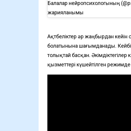
Балалар нейропсихологының (@psy
жарияланымы
Ақтөбеліктер әр жаңбырдан кейін с
болатынына шағымданады. Кейбір
толықтай басқан. Әкімдіктегілер
қызметтері күшейтілген режимде