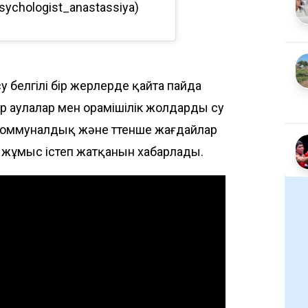
chologist_anastassiya)
у белгілі бір жерлерде қайта пайда
 аулалар мен орамішілік жолдарды су
 коммуналдық және төтенше жағдайлар
 жұмыс істеп жатқанын хабарлады.