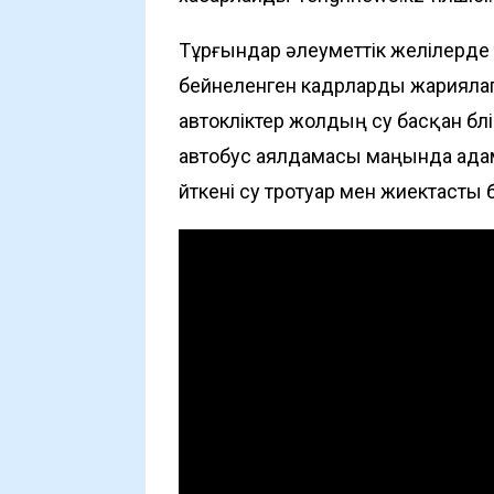
Тұрғындар әлеуметтік желілерде 
бейнеленген кадрларды жариялап
автокөліктер жолдың су басқан бөл
автобус аялдамасы маңында адамд
өйткені су тротуар мен жиектасты 