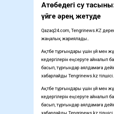
Ақтөбедегі су тасқын
үйге әрең жетуде
Qazaq24.com, Tengrinews.KZ дере
жаңалық жариялады..
Ақтөбе тұрғындары үшін үй мен ж
кедергілерін еңсеруге айналып бар
басып, тұрғындар аялдамаға дейін
хабарлайды
Tengrinews.kz
тілшісі.
Ақтөбе тұрғындары үшін үй мен ж
кедергілерін еңсеруге айналып бар
басып, тұрғындар аялдамаға дейін
хабарлайды
Tengrinews.kz
тілшісі.