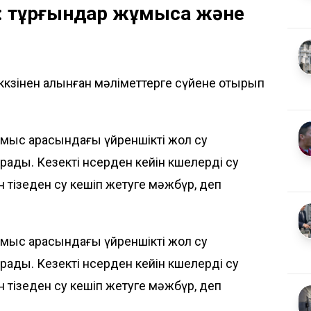
ы: тұрғындар жұмысқа және
ккөзінен алынған мәліметтерге сүйене отырып
ұмыс арасындағы үйреншікті жол су
ады. Кезекті нөсерден кейін көшелерді су
 тізеден су кешіп жетуге мәжбүр, деп
ұмыс арасындағы үйреншікті жол су
ады. Кезекті нөсерден кейін көшелерді су
 тізеден су кешіп жетуге мәжбүр, деп