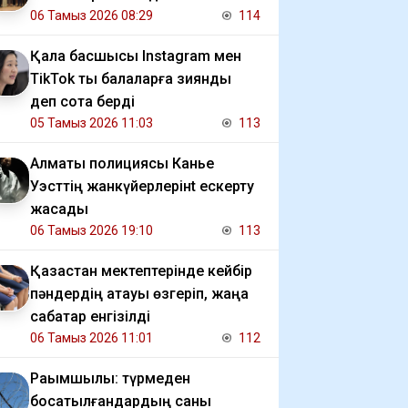
06 Тамыз 2026 08:29
114
Қала басшысы Instagram мен
TikTok ты балаларға зиянды
деп сотқа берді
05 Тамыз 2026 11:03
113
Алматы полициясы Канье
Уэсттің жанкүйерлерінt ескерту
жасады
06 Тамыз 2026 19:10
113
Қазақстан мектептерінде кейбір
пәндердің атауы өзгеріп, жаңа
сабақтар енгізілді
06 Тамыз 2026 11:01
112
Рақымшылық: түрмеден
босатылғандардың саны