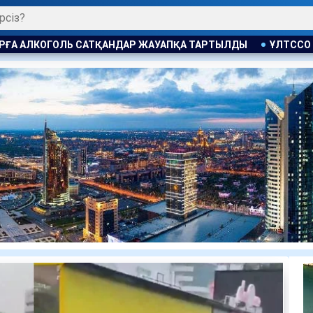
НДАР ЖАУАПҚА ТАРТЫЛДЫ
ҰЛТССО АҚ ҒА МОНОПОЛИЯҒА Қ