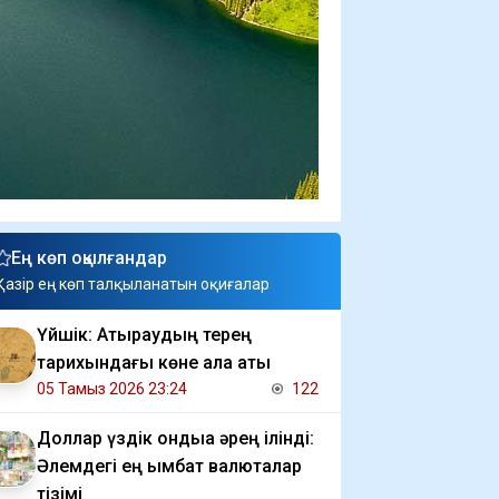
Ең көп оқылғандар
Қазір ең көп талқыланатын оқиғалар
Үйшік: Атыраудың терең
тарихындағы көне қала аты
05 Тамыз 2026 23:24
122
Доллар үздік ондыққа әрең ілінді:
Әлемдегі ең қымбат валюталар
тізімі