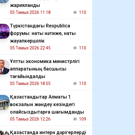
жарияланды
05 Тамыз 2026 11:18
110
Түркістандағы Respublica
форумы: нақты нәтиже, нақты
жауапкершілік
05 Тамыз 2026 22:45
110
Ұлттық экономика министрлігі
аппаратының басшысы
тағайындалды
05 Тамыз 2026 18:55
110
Қазақстандықтар Алматы 1
вокзалын жөндеу кезіндегі
қолайсыздықтарға шағымданды
05 Тамыз 2026 12:26
109
Қазақстанда интерн дәрігерлерді