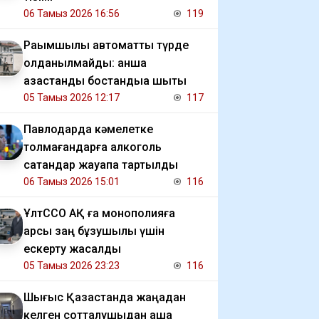
06 Тамыз 2026 16:56
119
Рақымшылық автоматты түрде
қолданылмайды: қанша
қазақстандық бостандыққа шықты
05 Тамыз 2026 12:17
117
Павлодарда кәмелетке
толмағандарға алкоголь
сатқандар жауапқа тартылды
06 Тамыз 2026 15:01
116
ҰлтССО АҚ ға монополияға
қарсы заң бұзушылық үшін
ескерту жасалды
05 Тамыз 2026 23:23
116
Шығыс Қазақстанда жаңадан
келген сотталушыдан ақша