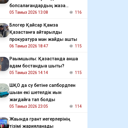
бопсалағандардың жаза
мерзімі ұзартылды
05 Тамыз 2026 13:08
116
Блогер Қайсар Қамза
Қазақстанға қайтарылды
прокуратура мән жайды ашты
06 Тамыз 2026 18:47
115
Рақымшылық: Қазақстанда қанша
адам бостандыққа шықты?
05 Тамыз 2026 14:14
115
ШҚО да су бетіне сапбордпен
шыққан екі шетелдік қиын
жағдайға тап болды
05 Тамыз 2026 23:05
114
Жақында грант иегерлерінің
тізімі жарияланады