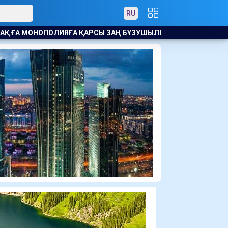
RU
АРСЫ ЗАҢ БҰЗУШЫЛЫҚ ҮШІН ЕСКЕРТУ ЖАСАЛДЫ
ШЫҒЫС Қ