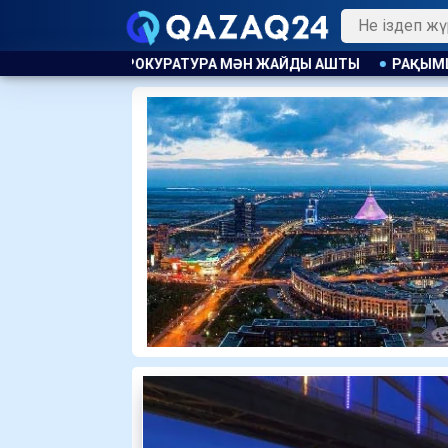
МӘН ЖАЙДЫ АШТЫ
РАҚЫМШЫЛЫҚ АВТОМАТТЫ ТҮРДЕ ҚОЛ