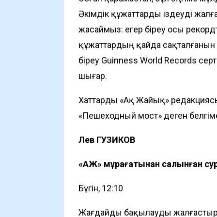
Әкімдік құжаттарды іздеуді жалғ
жасаймыз: егер біреу осы рекорд
құжаттардың қайда сақталғанын біл
біреу Guinness World Records сер
шығар.
Хаттарды «Ақ Жайық» редакция
«Пешеходный мост» деген белгім
Лев ГУЗИКОВ
«АЖ» мұрағатынан салынған су
Бүгін, 12:10
Жағдайды бақылауды жалғастыр