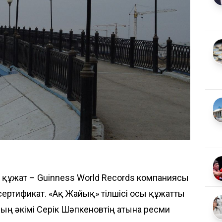
 құжат – Guinness World Records компаниясы
 сертификат. «Ақ Жайық» тілшісі осы құжатты
ың әкімі Серік Шәпкеновтің атына ресми