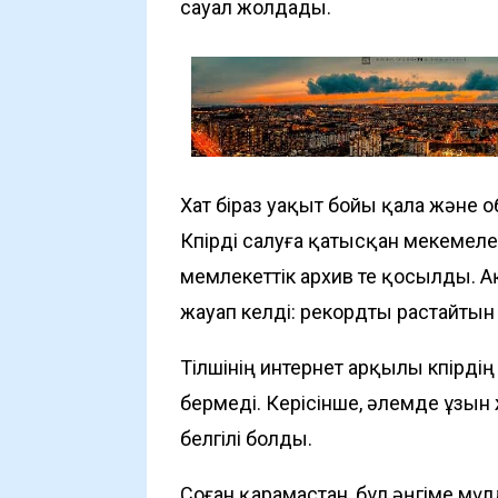
сауал жолдады.
Хат біраз уақыт бойы қала және об
Көпірді салуға қатысқан мекемеле
мемлекеттік архив те қосылды. 
жауап келді: рекордты растайтын
Тілшінің интернет арқылы көпірді
бермеді. Керісінше, әлемде ұзын 
белгілі болды.
Соған қарамастан, бұл әңгіме мүлд