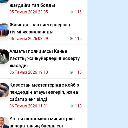
жағдайға тап болды
05 Тамыз 2026 23:05
116
Жақында грант иегерлерінің
тізімі жарияланады
06 Тамыз 2026 08:29
115
Алматы полициясы Канье
Уэсттің жанкүйерлерінt ескерту
жасады
06 Тамыз 2026 19:10
115
Қазақстан мектептерінде кейбір
пәндердің атауы өзгеріп, жаңа
сабақтар енгізілді
06 Тамыз 2026 11:01
113
Ұлттық экономика министрлігі
аппаратының басшысы