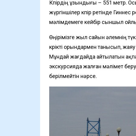
Көпірдің ұзындығы – 551 метр. О
жүргіншілер көпір ретінде Гиннес 
мәлімдемеге кейбір сыншыл ойл
Өңірімізге жыл сайын әлемнің түкп
көрікті орындармен танысып, жаяу
Мұндай жағдайда айтылатын ақп
экскурсияда жалған мәлімет бе
берілмейтін нәрсе.