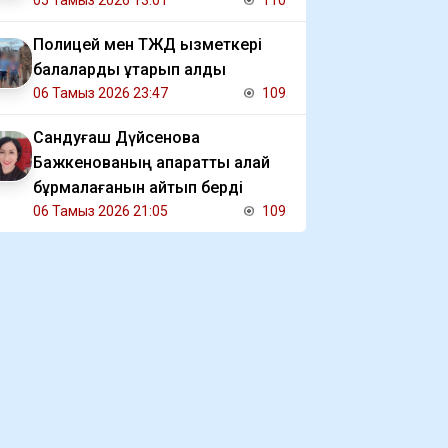
05 Тамыз 2026 13:01
110
Полицей мен ТЖД қызметкері
балаларды құтқарып қалды
06 Тамыз 2026 23:47
109
Сандуғаш Дүйсенова
Бажкенованың ақпаратты қалай
бұрмалағанын айтып берді
06 Тамыз 2026 21:05
109