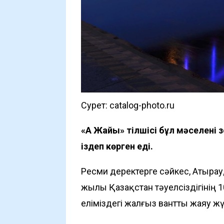
Сурет: catalog-photo.ru
«Ақ Жайық» тілшісі бұл мәселені
іздеп көрген еді.
Ресми деректерге сәйкес, Атырауд
жылы Қазақстан тәуелсіздігінің 1
еліміздегі жалғыз вантты жаяу жү