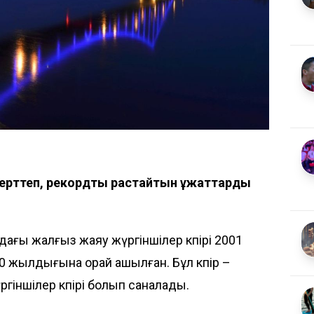
 зерттеп, рекордты растайтын құжаттарды
ағы жалғыз жаяу жүргіншілер көпірі 2001
0 жылдығына орай ашылған. Бұл көпір –
ргіншілер көпірі болып саналады.