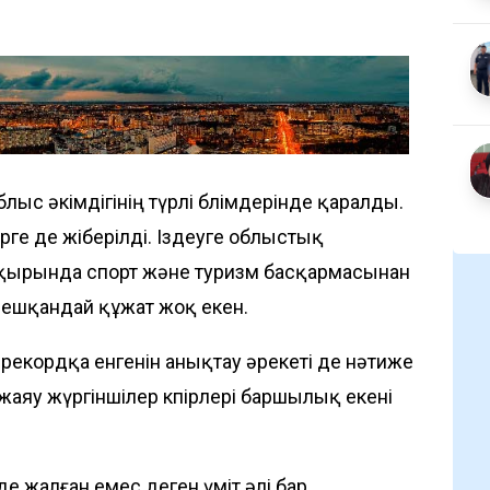
лыс әкімдігінің түрлі бөлімдерінде қаралды.
рге де жіберілді. Іздеуге облыстық
Ақырында спорт және туризм басқармасынан
 ешқандай құжат жоқ екен.
ң рекордқа енгенін анықтау әрекеті де нәтиже
жаяу жүргіншілер көпірлері баршылық екені
е жалған емес деген үміт әлі бар.