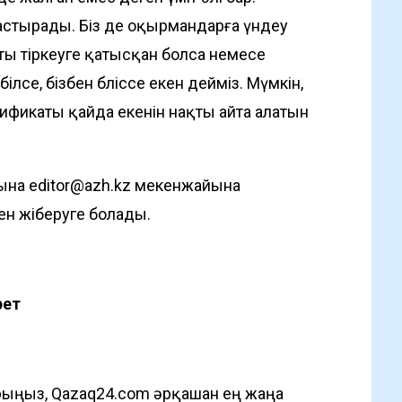
астырады. Біз де оқырмандарға үндеу
ты тіркеуге қатысқан болса немесе
се, бізбен бөліссе екен дейміз. Мүмкін,
тификаты қайда екенін нақты айта алатын
сына
editor@azh.kz
мекенжайына
ен жіберуге болады.
рет
ыңыз, Qazaq24.com әрқашан ең жаңа