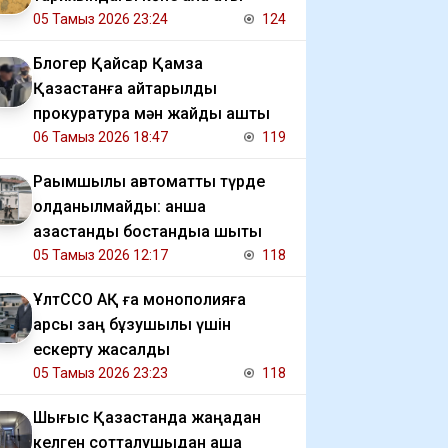
05 Тамыз 2026 23:24
124
Блогер Қайсар Қамза
Қазақстанға қайтарылды
прокуратура мән жайды ашты
06 Тамыз 2026 18:47
119
Рақымшылық автоматты түрде
қолданылмайды: қанша
қазақстандық бостандыққа шықты
05 Тамыз 2026 12:17
118
ҰлтССО АҚ ға монополияға
қарсы заң бұзушылық үшін
ескерту жасалды
05 Тамыз 2026 23:23
118
Шығыс Қазақстанда жаңадан
келген сотталушыдан ақша