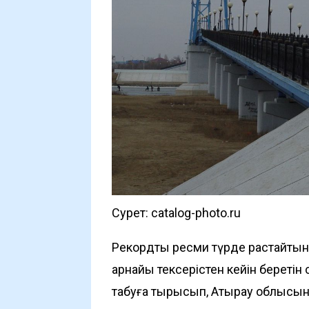
Сурет: catalog-photo.ru
Рекордты ресми түрде растайтын
арнайы тексерістен кейін беретін
табуға тырысып, Атырау облысын