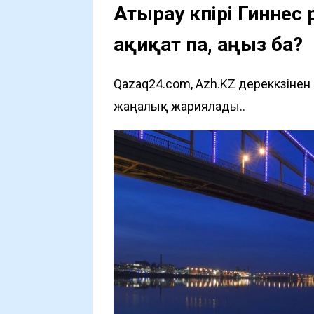
Атырау көпірі Гиннес
ақиқат па, аңыз ба?
Qazaq24.com, Azh.KZ дереккөзіне
жаңалық жариялады..