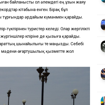
сыған байланысты ол әлемдегі ең ұзын жаяу
рекордтар кітабына енген. Бірақ бұл
ы тұрғындар әрдайым күмәнмен қарайды.
ір‑түкпірінен туристер келеді. Олар жергілікті
 жүргіншілер көпіріне де қызыға қарайды.
араттың шынайылығы өте маңызды. Себебі
ру мәдени‑ағартушылық қызметте жол