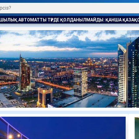
ДАНЫЛМАЙДЫ: ҚАНША ҚАЗАҚСТАНДЫҚ БОСТАНДЫҚҚА ШЫҚТ