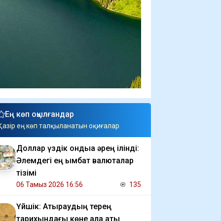
Ең көп оқылғандар
Қазір ең көп талқыланатын оқиғалар
Доллар үздік ондыққа әрең ілінді:
Әлемдегі ең қымбат валюталар
тізімі
06 Тамыз 2026 16:56
135
Үйшік: Атыраудың терең
тарихындағы көне қала аты