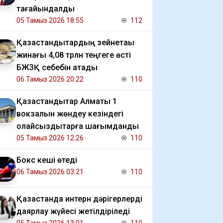
тағайындалды
05 Тамыз 2026 18:55
112
Қазақстандықтардың зейнетақы
жинағы 4,08 трлн теңгеге өсті
БЖЗҚ себебін атады
06 Тамыз 2026 20:22
110
Қазақстандықтар Алматы 1
вокзалын жөндеу кезіндегі
қолайсыздықтарға шағымданды
05 Тамыз 2026 12:26
110
Бокс кеші өтеді
06 Тамыз 2026 03:21
110
Қазақстанда интерн дәрігерлерді
даярлау жүйесі жетілдіріледі