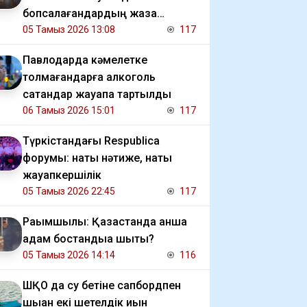
бопсалағандардың жаза
мерзімі ұзартылды
05 Тамыз 2026 13:08
117
Павлодарда кәмелетке
толмағандарға алкоголь
сатқандар жауапқа тартылды
06 Тамыз 2026 15:01
117
Түркістандағы Respublica
форумы: нақты нәтиже, нақты
жауапкершілік
05 Тамыз 2026 22:45
117
Рақымшылық: Қазақстанда қанша
адам бостандыққа шықты?
05 Тамыз 2026 14:14
116
ШҚО да су бетіне сапбордпен
шыққан екі шетелдік қиын