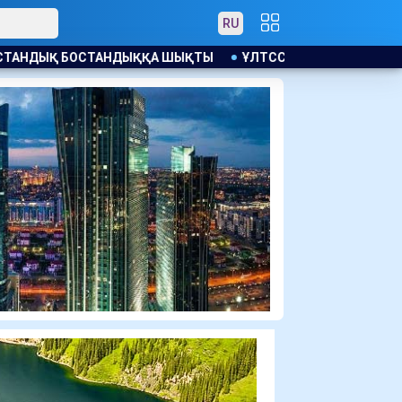
RU
Ы
ҰЛТССО АҚ ҒА МОНОПОЛИЯҒА ҚАРСЫ ЗАҢ БҰЗУШЫЛЫҚ Ү