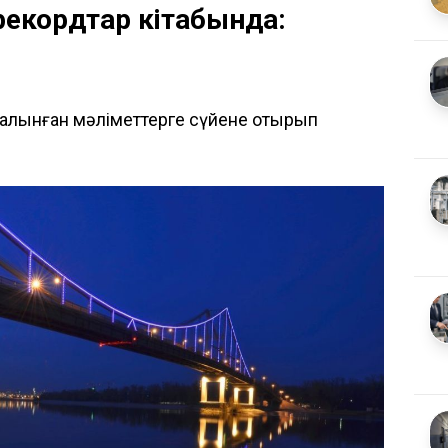
 рекордтар кітабында:
н алынған мәліметтерге сүйене отырып