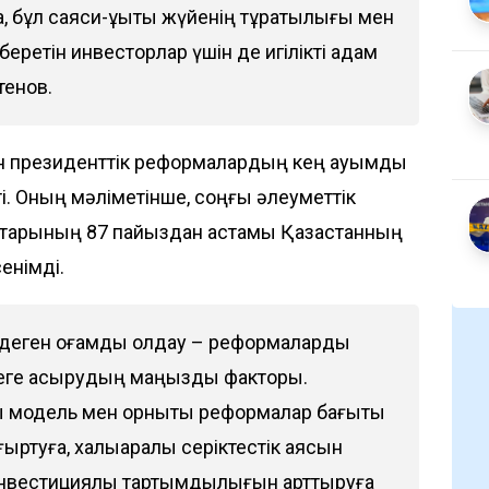
бұл саяси-құқықтық жүйенің тұрақтылығы мен
етін инвесторлар үшін де игілікті қадам
тенов.
ан президенттік реформалардың кең ауқымды
тті. Оның мәліметінше, соңғы әлеуметтік
ттарының 87 пайыздан астамы Қазақстанның
енімді.
деген қоғамдық қолдау – реформаларды
зеге асырудың маңызды факторы.
қ модель мен орнықты реформалар бағыты
ртуға, халықаралық серіктестік аясын
инвестициялық тартымдылығын арттыруға