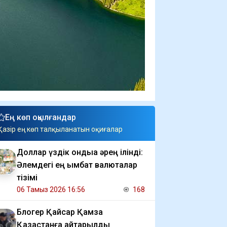
Ең көп оқылғандар
Қазір ең көп талқыланатын оқиғалар
Доллар үздік ондыққа әрең ілінді:
Әлемдегі ең қымбат валюталар
тізімі
06 Тамыз 2026 16:56
168
Блогер Қайсар Қамза
Қазақстанға қайтарылды