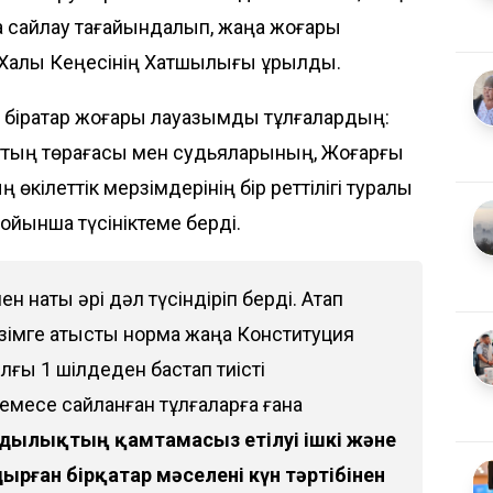
а сайлау тағайындалып, жаңа жоғары
н Халық Кеңесінің Хатшылығы құрылды.
т бірқатар жоғары лауазымды тұлғалардың:
оттың төрағасы мен судьяларының, Жоғарғы
өкілеттік мерзімдерінің бір реттілігі туралы
ойынша түсініктеме берді.
н нақты әрі дәл түсіндіріп берді. Атап
мерзімге қатысты норма жаңа Конституция
ылғы 1 шілдеден бастап тиісті
месе сайланған тұлғаларға ғана
дылықтың қамтамасыз етілуі ішкі және
рған бірқатар мәселені күн тәртібінен