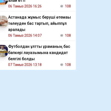
қалай өтті
06 Тамыз 2026 16:26
108
Астанада жұмыс беруші өтемақы
төлеуден бас тартып, айыппұл
арқалады
06 Тамыз 2026 14:07
108
Футболдан ұлттық құраманың бас
бапкері лауазымына кандидат
белгілі болды
07 Тамыз 2026 13:18
108