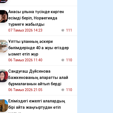
Анасы ұлына түсінде көрген
есімді беріп, Норвегияда
түрмеге жабылды
07 Тамыз 2026 14:23
111
Ұлттық ұланның әскери
бөлімдерінде 40 қа жуық егіздер
қызмет етіп жүр
06 Тамыз 2026 11:40
110
Сандуғаш Дүйсенова
Бажкенованың ақпаратты қалай
бұрмалағанын айтып берді
06 Тамыз 2026 21:05
110
Еліміздегі ежелгі қалалардың
бірі қайта жаңғыртудан өтіп