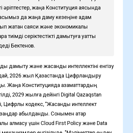
ті әріптестер, жаңа Конституция аясында
асымыз да жаңа даму кезеңіне қадам
ып жатқан саяси және экономикалық
ра тиімді серіктестікті дамытуға қуатты
 деді Бектенов.
ды дамыту және жасанды интеллектіні енгізу
ндай, 2026 жыл Қазақстанда Цифрландыру
ы. Жаңа Конституцияда азаматтардың
ілді, 2029 жылға дейінгі Digital Qazaqstan
і, Цифрлық кодекс, "Жасанды интеллект
" заңдар қабылданды. Сонымен қатар
қ алмасу үшін Cloud First Policy және Data
і механизмдер енгізілуде. "Мәліметтер өңдеу