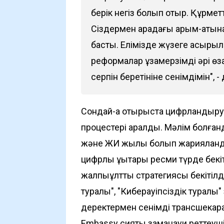
берік негіз болып отыр. Құрмет
Сіздермен арадағы қарым-қатын
басты. Елімізде жүзеге асырыл
реформалар ұзақмерзімді әрі өза
серпін беретініне сенімдімін", -
Сондай-ақ отырыста цифрландыру
процестері қаралды. Мәлім болға
және ЖИ жылы болып жарияланд
цифрлық құқықтары ресми түрде бекіт
жалпыұлттық стратегиясы бекітілд
туралы", "Киберқауіпсіздік туралы
деректермен сенімді трансшекаралы
Embassy сияқты заманауи реттеуш