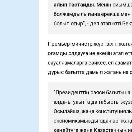
алып тастайды.
Менің ойымша, 
болжамдылығына ерекше мән бер
болып отыр", - деп атап өтті Бек
Премьер-министр жүргізіліп жатқ
қоғамдық қолдауға ие екенін атап ө
сауалнамаларға сәйкес, ел азама
дұрыс бағытта дамып жатқанына с
"Президенттің саяси бағытына 
алдағы уақытта да табысты жү
Осылайша, жаңа конституциялы
экономикамызды одан әрі жаңғы
кеңейтуге және Қазақстанның 