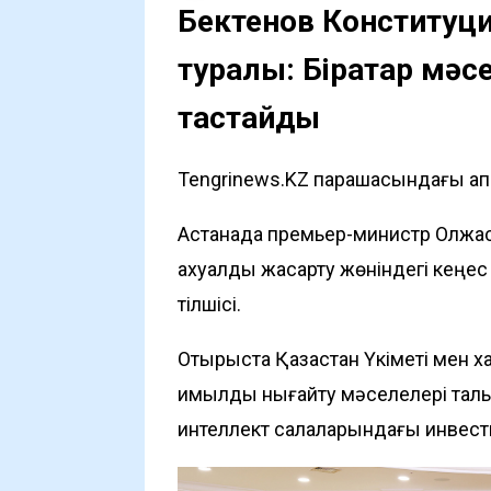
Бектенов Конституц
туралы: Бірқатар мәс
тастайды
Tengrinews.KZ парақшасындағы ақпа
Астанада премьер-министр Олжас
ахуалды жақсарту жөніндегі кеңе
тілшісі.
Отырыста Қазақстан Үкіметі мен ха
қимылды нығайту мәселелері тал
интеллект салаларындағы инвести