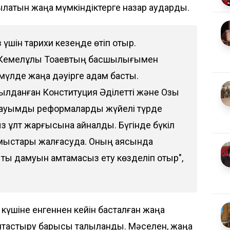
ылатын жаңа мүмкіндіктерге назар аударды.
із үшін тарихи кезеңде өтіп отыр.
 Кемелұлы Тоқаевтың басшылығымен
мүлде жаңа дәуірге қадам басты.
ылданған Конституция Әділетті және Озық
н ауқымды реформаларды жүйелі түрде
з ұлт жарғысына айналды. Бүгінде бүкіл
 жұмыстары жалғасуда. Оның аясында
қты дамуын қамтамасыз ету көзделіп отыр",
 күшіне енгеннен кейін басталған жаңа
птастыру барысы талқыланды. Мәселен, жаңа