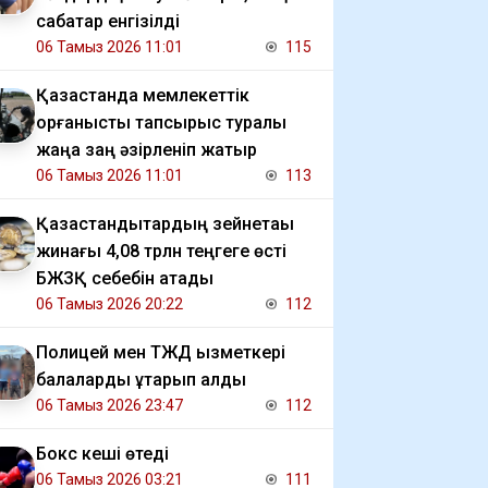
сабақтар енгізілді
06 Тамыз 2026 11:01
115
Қазақстанда мемлекеттік
қорғаныстық тапсырыс туралы
жаңа заң әзірленіп жатыр
06 Тамыз 2026 11:01
113
Қазақстандықтардың зейнетақы
жинағы 4,08 трлн теңгеге өсті
БЖЗҚ себебін атады
06 Тамыз 2026 20:22
112
Полицей мен ТЖД қызметкері
балаларды құтқарып қалды
06 Тамыз 2026 23:47
112
Бокс кеші өтеді
06 Тамыз 2026 03:21
111