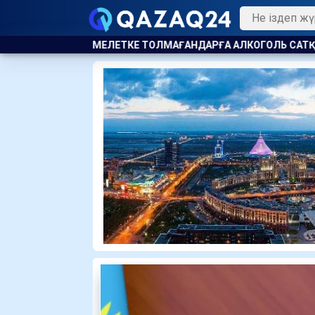
ЛМАҒАНДАРҒА АЛКОГОЛЬ САТҚАНДАР ЖАУАПҚА ТАРТЫЛДЫ