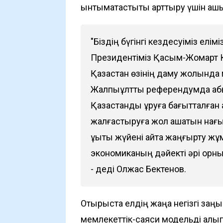
ынтымақтастықты арттыру үшін аш
"Біздің бүгінгі кездесуіміз елім
Президентіміз Қасым-Жомарт
Қазақстан өзінің даму жолында 
Жалпыұлттық референдумда қаб
Қазақстанды құруға бағытталға
жалғастыруға жол ашатын нағы
құқықтық жүйені қайта жаңғырту
экономиканың дәйекті әрі орны
- деді Олжас Бектенов.
Отырыста елдің жаңа негізгі заңы
мемлекеттік-саяси модельді қалы