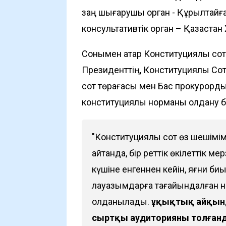
заң шығарушы орган - Құрылтайғ
консультативтік орган – Қазақста
Сонымен қатар Конституциялық со
Президенттің, Конституциялық С
сот төрағасы мен Бас прокурордың 
конституциялық норманы қолдану б
"Конституциялық сот өз шешіміме
айтқанда, бір реттік өкілеттік 
күшіне енгеннен кейін, яғни би
лауазымдарға тағайындалған не
қолданылады.
Құқықтық айқын
сыртқы аудиторияны толғанды