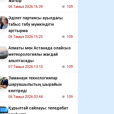
жатыр
06 Тамыз 2026 16:39
109
Әділет партиясы ауылдағы
табыс табу мүмкіндігін
арттырмақ
06 Тамыз 2026 15:25
109
Алматы мен Астанада қолайсыз
метеорологиялық жағдай
қалыптасады
07 Тамыз 2026 13:10
109
Заманауи технологиялар
шаруашылықтың шырайын
келтіреді
06 Тамыз 2026 03:44
109
Құрылтай сайлауы: теледебат