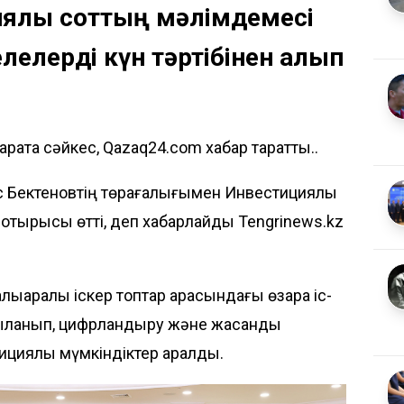
иялық соттың мәлімдемесі
елелерді күн тәртібінен алып
ратқа сәйкес, Qazaq24.com хабар таратты..
 Бектеновтің төрағалығымен Инвестициялық
с отырысы өтті, деп хабарлайды
Tengrinews.kz
лықаралық іскер топтар арасындағы өзара іс-
қыланып, цифрландыру және жасанды
циялық мүмкіндіктер қаралды.