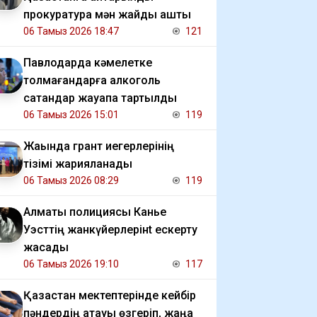
прокуратура мән жайды ашты
06 Тамыз 2026 18:47
121
Павлодарда кәмелетке
толмағандарға алкоголь
сатқандар жауапқа тартылды
06 Тамыз 2026 15:01
119
Жақында грант иегерлерінің
тізімі жарияланады
06 Тамыз 2026 08:29
119
Алматы полициясы Канье
Уэсттің жанкүйерлерінt ескерту
жасады
06 Тамыз 2026 19:10
117
Қазақстан мектептерінде кейбір
пәндердің атауы өзгеріп, жаңа