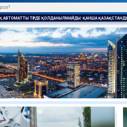
: ҚАНША ҚАЗАҚСТАНДЫҚ БОСТАНДЫҚҚА ШЫҚТЫ
ШЫҒЫС 