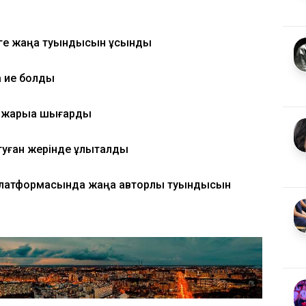
ге жаңа туындысын ұсынды
а ие болды
 жарыққа шығарды
туған жерінде ұлықталды
латформасында жаңа авторлық туындысын