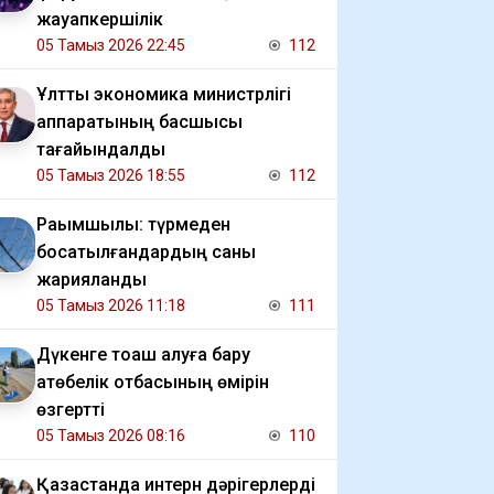
жауапкершілік
05 Тамыз 2026 22:45
112
Ұлттық экономика министрлігі
аппаратының басшысы
тағайындалды
05 Тамыз 2026 18:55
112
Рақымшылық: түрмеден
босатылғандардың саны
жарияланды
05 Тамыз 2026 11:18
111
Дүкенге тоқаш алуға бару
ақтөбелік отбасының өмірін
өзгертті
05 Тамыз 2026 08:16
110
Қазақстанда интерн дәрігерлерді