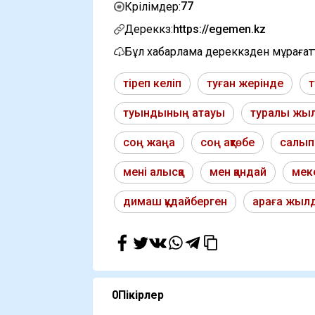
77
Көрілімдер:
Дереккөз:
https://egemen.kz
Бұл хабарлама дереккөзден мұраға
тіреп келіп
туған жерінде
т
туындының атауы
туралы жы
соң жаңа
соң ақтөбе
салып
мені алысқа
мен қандай
мек
димаш құдайберген
араға жыл
0
Пікірлер