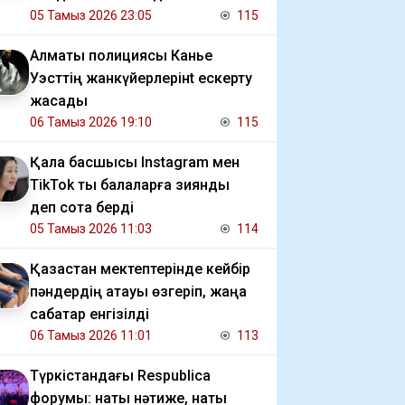
05 Тамыз 2026 23:05
115
Алматы полициясы Канье
Уэсттің жанкүйерлерінt ескерту
жасады
06 Тамыз 2026 19:10
115
Қала басшысы Instagram мен
TikTok ты балаларға зиянды
деп сотқа берді
05 Тамыз 2026 11:03
114
Қазақстан мектептерінде кейбір
пәндердің атауы өзгеріп, жаңа
сабақтар енгізілді
06 Тамыз 2026 11:01
113
Түркістандағы Respublica
форумы: нақты нәтиже, нақты