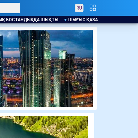
RU
ҚАЗАҚСТАНДА ЖАҢАДАН КЕЛГЕН СОТТАЛУШЫДАН АҚША БОП