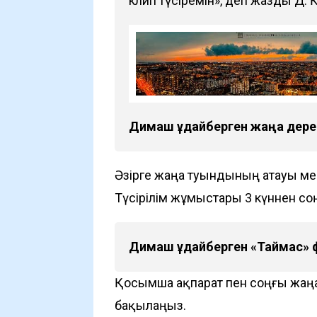
клип түсіремін», деп жазды Д. 
Димаш Құдайберген жаңа дере
Әзірге жаңа туындының атауы мен қ
Түсірілім жұмыстары 3 күннен со
Димаш Құдайберген «Таймас» ф
Қосымша ақпарат пен соңғы жаң
бақылаңыз.