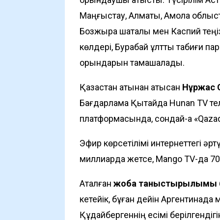
Маңғыстау, Алматы, Ақмола облыс
Бозжыра шатқалы мен Каспий теңі
көлдері, Бурабай ұлттық табиғи пар
орындарын тамашалады.
Қазақстан атынан қатысқан
Нұржас 
Бағдарлама Қытайда Hunan TV те
платформасында, сондай-ақ «Qazaq
Эфир көрсетілімі интернеттегі әр
миллиардқа жетсе, Mango TV-да 70
Аталған
жоба таныстырылымы
кетейік, бұған дейін Аргентинада
Құдайбергеннің есімі берілгендіг