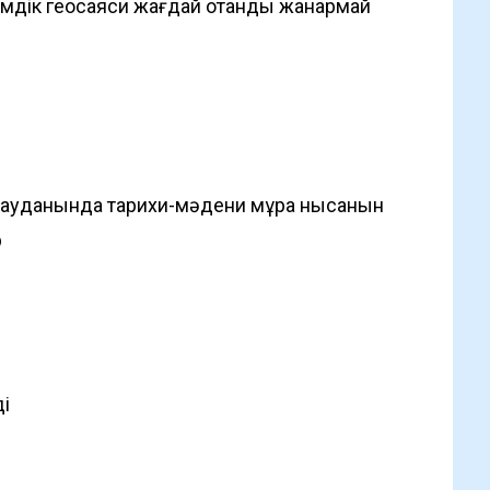
мдік геосаяси жағдай отандық жанармай
ан ауданында тарихи-мәдени мұра нысанын
р
ді