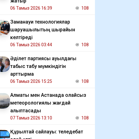
жатыр
06 Тамыз 2026 16:39
108
Заманауи технологиялар
шаруашылықтың шырайын
келтіреді
06 Тамыз 2026 03:44
108
Әділет партиясы ауылдағы
табыс табу мүмкіндігін
арттырмақ
06 Тамыз 2026 15:25
108
Алматы мен Астанада қолайсыз
метеорологиялық жағдай
қалыптасады
07 Тамыз 2026 13:10
108
Құрылтай сайлауы: теледебат