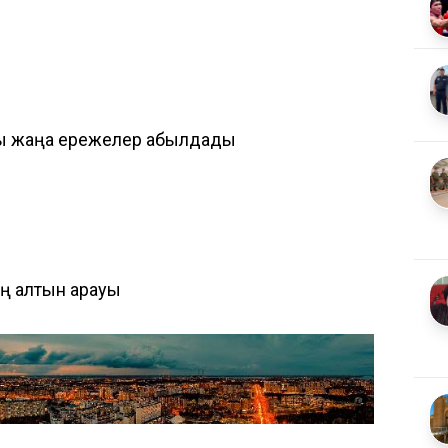
ты жаңа ережелер қабылдады
ң алтын арқауы