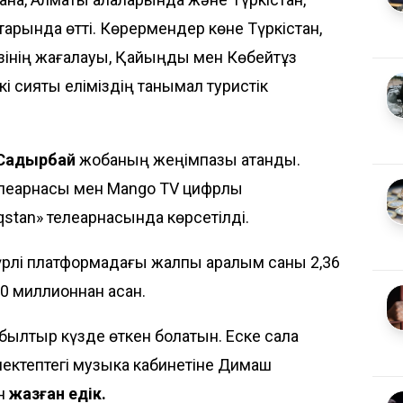
тарында өтті. Көрермендер көне Түркістан,
зінің жағалауы, Қайыңды мен Көбейтұз
кі сияқты еліміздің танымал туристік
Садырбай
жобаның жеңімпазы атанды.
леарнасы мен Mango TV цифрлық
stan» телеарнасында көрсетілді.
түрлі платформадағы жалпы қаралым саны 2,36
0 миллионнан асқан.
былтыр күзде өткен болатын. Еске сала
 мектептегі музыка кабинетіне Димаш
ін
жазған едік.