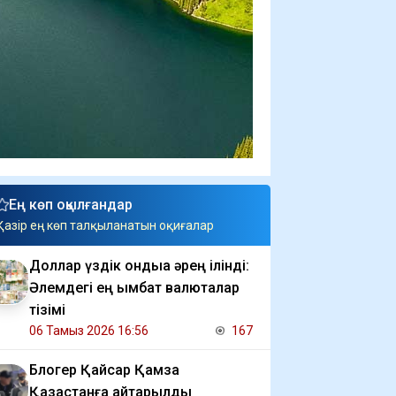
Ең көп оқылғандар
Қазір ең көп талқыланатын оқиғалар
Доллар үздік ондыққа әрең ілінді:
Әлемдегі ең қымбат валюталар
тізімі
06 Тамыз 2026 16:56
167
Блогер Қайсар Қамза
Қазақстанға қайтарылды