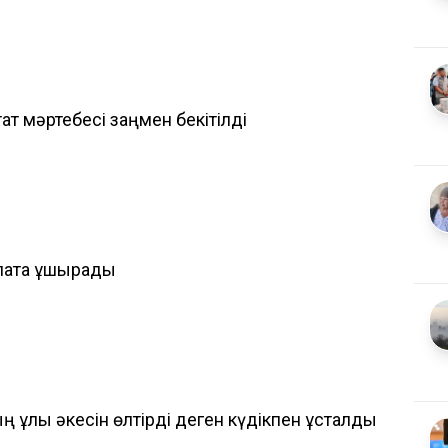
ат мәртебесі заңмен бекітілді
патқа ұшырады
ың ұлы әкесін өлтірді деген күдікпен ұсталды