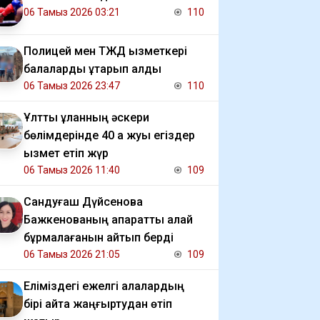
06 Тамыз 2026 03:21
110
Полицей мен ТЖД қызметкері
балаларды құтқарып қалды
06 Тамыз 2026 23:47
110
Ұлттық ұланның әскери
бөлімдерінде 40 қа жуық егіздер
қызмет етіп жүр
06 Тамыз 2026 11:40
109
Сандуғаш Дүйсенова
Бажкенованың ақпаратты қалай
бұрмалағанын айтып берді
06 Тамыз 2026 21:05
109
Еліміздегі ежелгі қалалардың
бірі қайта жаңғыртудан өтіп