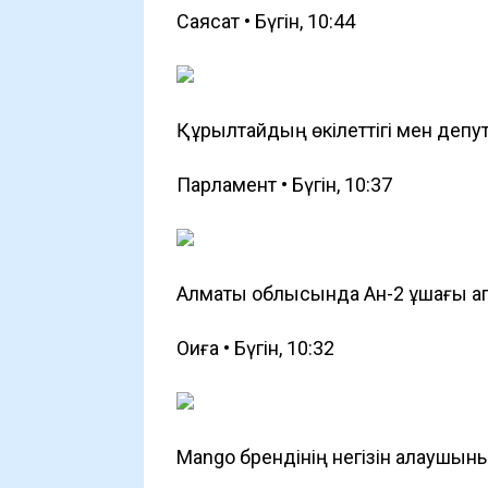
Саясат • Бүгін, 10:44
Құрылтайдың өкілеттігі мен депут
Парламент • Бүгін, 10:37
Алматы облысында Ан-2 ұшағы а
Оқиға • Бүгін, 10:32
Mango брендінің негізін қалаушын