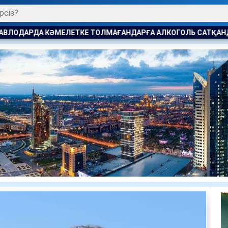
ТОЛМАҒАНДАРҒА АЛКОГОЛЬ САТҚАНДАР ЖАУАПҚА ТАРТЫЛД