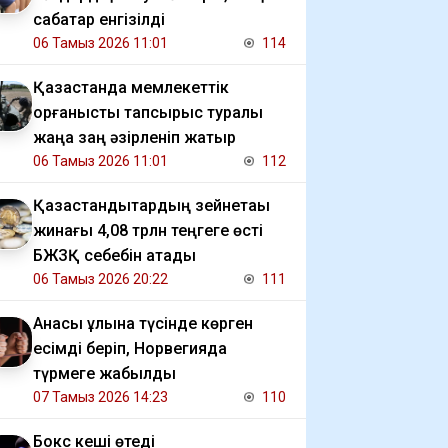
сабақтар енгізілді
06 Тамыз 2026 11:01
114
Қазақстанда мемлекеттік
қорғаныстық тапсырыс туралы
жаңа заң әзірленіп жатыр
06 Тамыз 2026 11:01
112
Қазақстандықтардың зейнетақы
жинағы 4,08 трлн теңгеге өсті
БЖЗҚ себебін атады
06 Тамыз 2026 20:22
111
Анасы ұлына түсінде көрген
есімді беріп, Норвегияда
түрмеге жабылды
07 Тамыз 2026 14:23
110
Бокс кеші өтеді