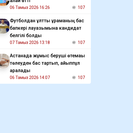
қалай өтті
06 Тамыз 2026 16:26
107
Футболдан ұлттық құраманың бас
бапкері лауазымына кандидат
белгілі болды
07 Тамыз 2026 13:18
107
Астанада жұмыс беруші өтемақы
төлеуден бас тартып, айыппұл
арқалады
06 Тамыз 2026 14:07
107