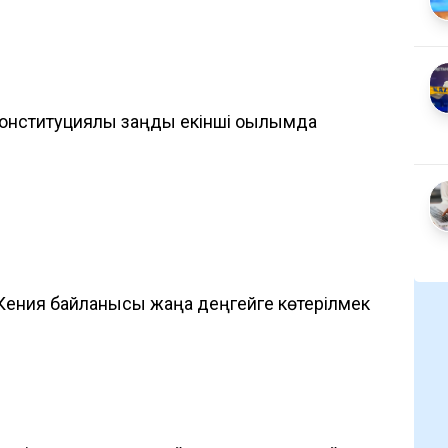
онституциялық заңды екінші оқылымда
 Кения байланысы жаңа деңгейге көтерілмек