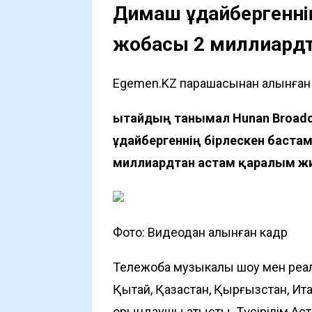
Димаш Құдайбергенні
жобасы 2 миллиард
Egemen.KZ парақшасынан алынған а
Қытайдың танымал Hunan Broad
Құдайбергеннің бірлескен баст
миллиардтан астам қаралым ж
Фото: Видеодан алынған кадр
Тележоба музыкалық шоу мен реал
Қытай, Қазақстан, Қырғызстан, Ит
орындаушы қатысты. Түсірілім Аст