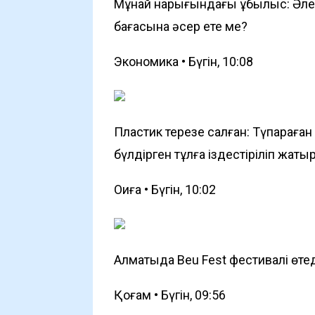
Мұнай нарығындағы құбылыс: Әле
бағасына әсер ете ме?
Экономика • Бүгін, 10:08
Пластик терезе салған: Түпқарағ
бүлдірген тұлға іздестіріліп жаты
Оқиға • Бүгін, 10:02
Алматыда Beu Fest фестивалі өте
Қоғам • Бүгін, 09:56