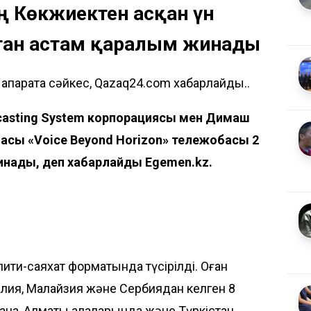
ң Көкжиектен асқан үн
тан астам қаралым жинады
қпаратқа сәйкес, Qazaq24.com хабарлайды..
casting System корпорациясы мен Димаш
амасы «Voice Beyond Horizon» тележобасы
2
инады, деп хабарлайды
Egemen.kz
.
ити-саяхат форматында түсірілді. Оған
алия, Малайзия және Сербиядан келген 8
ана, Алматы қалаларында және Түркістан,