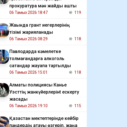
прокуратура мән жайды ашты
06 Тамыз 2026 18:47
119
Жақында грант иегерлерінің
тізімі жарияланады
06 Тамыз 2026 08:29
118
Павлодарда кәмелетке
толмағандарға алкоголь
сатқандар жауапқа тартылды
06 Тамыз 2026 15:01
118
Алматы полициясы Канье
Уэсттің жанкүйерлерінt ескерту
жасады
06 Тамыз 2026 19:10
115
Қазақстан мектептерінде кейбір
пәндердің атауы өзгеріп, жаңа