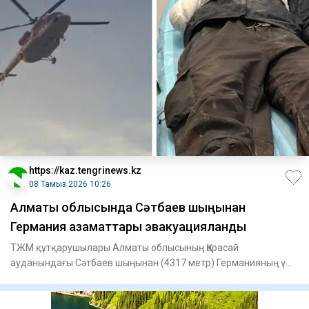
https://kaz.tengrinews.kz
08 Тамыз 2026 10:26
Алматы облысында Сәтбаев шыңынан
Германия азаматтары эвакуацияланды
ТЖМ құтқарушылары Алматы облысының Қарасай
ауданындағы Сәтбаев шыңынан (4317 метр) Германияның үш
азаматын эвакуациял