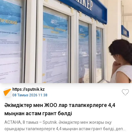
https://sputnik.kz
08 Тамыз 2026 11:38
Әкімдіктер мен ЖОО лар талапкерлерге 4,4
мыңнан астам грант бөлді
АСТАНА, 8 тамыз – Sputnik. Әкімдіктер мен жоғары оқу
орындары талапкерлерге 4,4 мыңнан астам грант бөлді, деп