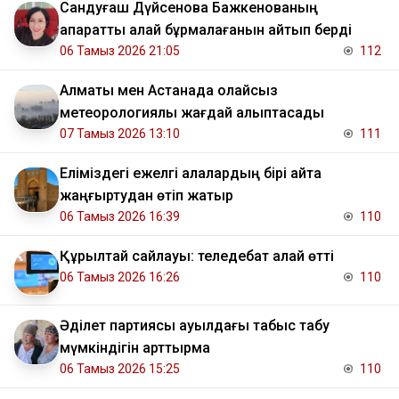
Сандуғаш Дүйсенова Бажкенованың
ақпаратты қалай бұрмалағанын айтып берді
06 Тамыз 2026 21:05
112
Алматы мен Астанада қолайсыз
метеорологиялық жағдай қалыптасады
07 Тамыз 2026 13:10
111
Еліміздегі ежелгі қалалардың бірі қайта
жаңғыртудан өтіп жатыр
06 Тамыз 2026 16:39
110
Құрылтай сайлауы: теледебат қалай өтті
06 Тамыз 2026 16:26
110
Әділет партиясы ауылдағы табыс табу
мүмкіндігін арттырмақ
06 Тамыз 2026 15:25
110