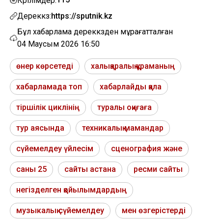
Көрілімдер:
Дереккөз:
https://sputnik.kz
Бұл хабарлама дереккөзден мұрағатталған
04 Маусым 2026 16:50
өнер көрсетеді
халықаралық құраманың
хабарламада топ
хабарлайды қала
тіршілік циклінің
туралы оқиғаға
тур аясында
техникалық мамандар
сүйемелдеу үйлесім
сценография және
саны 25
сайты астана
ресми сайты
негізделген қойылымдардың
музыкалық сүйемелдеу
мен өзгерістерді