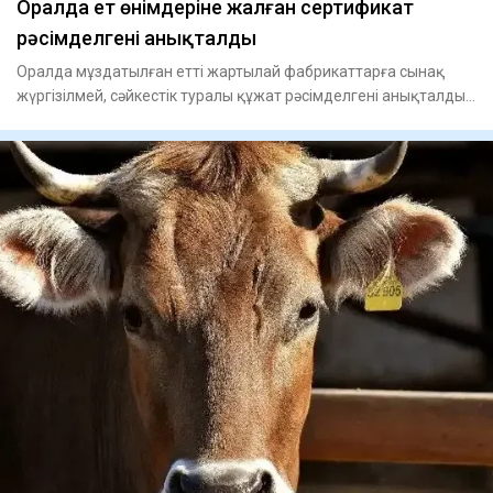
Оралда ет өнімдеріне жалған сертификат
рәсімделгені анықталды
Оралда мұздатылған етті жартылай фабрикаттарға сынақ
жүргізілмей, сәйкестік туралы құжат рәсімделгені анықталды,
– деп