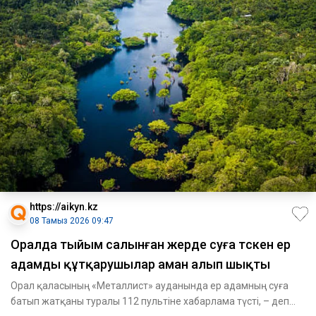
https://aikyn.kz
08 Тамыз 2026 09:47
Оралда тыйым салынған жерде суға түскен ер
адамды құтқарушылар аман алып шықты
Орал қаласының «Металлист» ауданында ер адамның суға
батып жатқаны туралы 112 пультіне хабарлама түсті, – деп