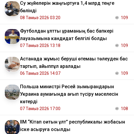
Су жүйелерін жаңғыртуға 1,4 млрд теңге
бөлінді
08 Тамыз 2026 03:20
109
Футболдан ұлттық құраманың бас бапкері
лауазымына кандидат белгілі болды
07 Тамыз 2026 13:18
109
Астанада жұмыс беруші өтемақы төлеуден бас
тартып, айыппұл арқалады
06 Тамыз 2026 14:07
109
Польша министрі Ресей зымырандарын
Украина аумағында қағып түсіру мәселесін
көтерді
07 Тамыз 2026 17:00
108
ІІМ “Кітап оқитын ұлт” республикалық жобасын
іске асыруға қосылды