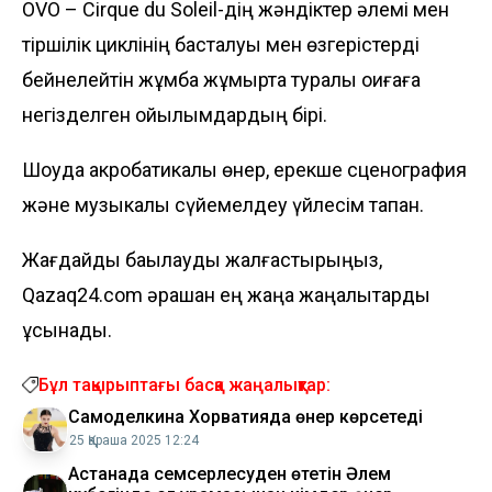
OVO – Cirque du Soleil-дің жәндіктер әлемі мен
тіршілік циклінің басталуы мен өзгерістерді
бейнелейтін жұмбақ жұмыртқа туралы оқиғаға
негізделген қойылымдардың бірі.
Шоуда акробатикалық өнер, ерекше сценография
және музыкалық сүйемелдеу үйлесім тапқан.
Жағдайды бақылауды жалғастырыңыз,
Qazaq24.com әрқашан ең жаңа жаңалықтарды
ұсынады.
Бұл тақырыптағы басқа жаңалықтар:
Самоделкина Хорватияда өнер көрсетеді
25 Қараша 2025 12:24
Астанада семсерлесуден өтетін Әлем