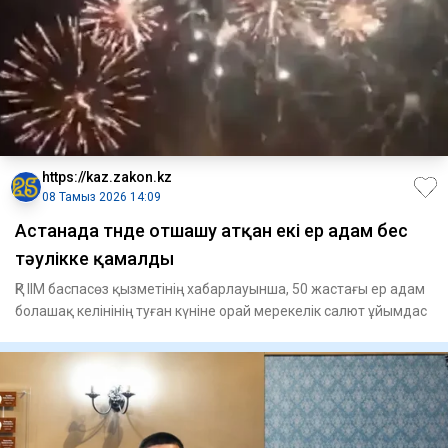
https://kaz.zakon.kz
08 Тамыз 2026 14:09
Астанада түнде отшашу атқан екі ер адам бес
тәулікке қамалды
ҚР ІІМ баспасөз қызметінің хабарлауынша, 50 жастағы ер адам
болашақ келінінің туған күніне орай мерекелік салют ұйымдас