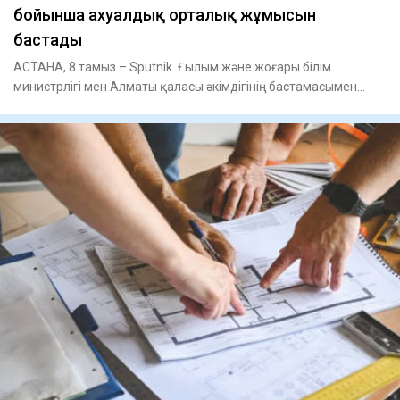
бойынша ахуалдық орталық жұмысын
бастады
АСТАНА, 8 тамыз – Sputnik. Ғылым және жоғары білім
министрлігі мен Алматы қаласы әкімдігінің бастамасымен
Қазақ ұлттық қ