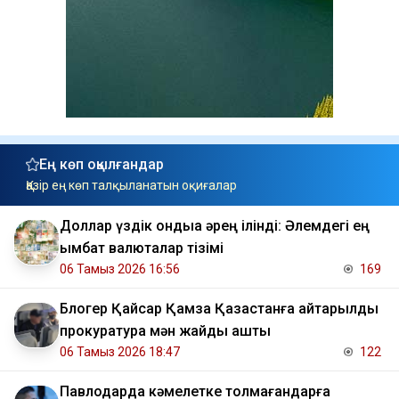
Ең көп оқылғандар
Қазір ең көп талқыланатын оқиғалар
Доллар үздік ондыққа әрең ілінді: Әлемдегі ең
қымбат валюталар тізімі
06 Тамыз 2026 16:56
169
Блогер Қайсар Қамза Қазақстанға қайтарылды
прокуратура мән жайды ашты
06 Тамыз 2026 18:47
122
Павлодарда кәмелетке толмағандарға