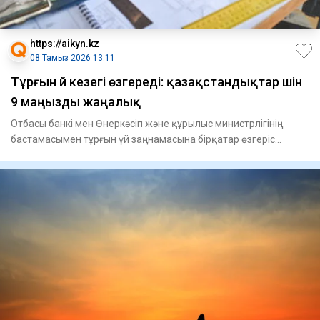
https://aikyn.kz
08 Тамыз 2026 13:11
Тұрғын үй кезегі өзгереді: қазақстандықтар үшін
9 маңызды жаңалық
Отбасы банкі мен Өнеркәсіп және құрылыс министрлігінің
бастамасымен тұрғын үй заңнамасына бірқатар өзгеріс
енгізілді,