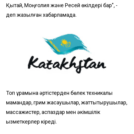
Қытай, Моңғолия және Ресей өкілдері бар", -
деп жазылған хабарламада.
Топ құрамына әртістерден бөлек техникалық
мамандар, грим жасаушылар, жаттықтырушылар,
массажистер, аспаздар мен әкімшілік
қызметкерлер кіреді.