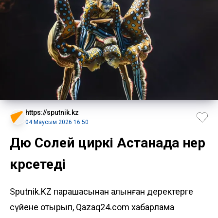
https://sputnik.kz
04 Маусым 2026 16:50
Дю Солей циркі Астанада өнер
көрсетеді
Sputnik.KZ парақшасынан алынған деректерге
сүйене отырып, Qazaq24.com хабарлама