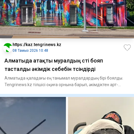
https://kaz.tengrinews.kz
08 Тамыз 2026 10:48
Алматыда атақты муралдың үсті бояп
тасталды әкімдік себебін түсіндірді
Алматыда қаладағы ең танымал муралдардың бірі боялды.
Tengrinews.kz тілшісі оқиға орнына барып, әкімдіктен арт-
объект