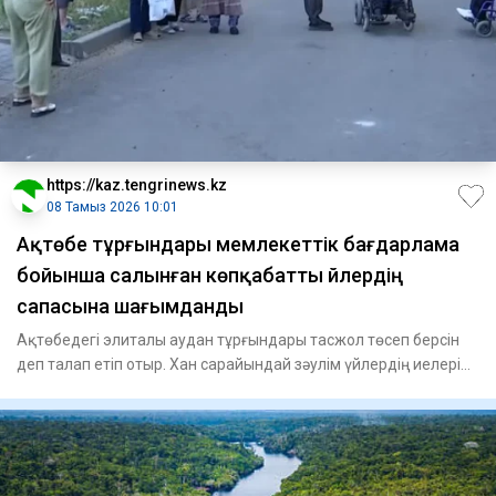
https://kaz.tengrinews.kz
08 Тамыз 2026 10:01
Ақтөбе тұрғындары мемлекеттік бағдарлама
бойынша салынған көпқабатты үйлердің
сапасына шағымданды
Ақтөбедегі элиталы аудан тұрғындары тасжол төсеп берсін
деп талап етіп отыр. Хан сарайындай зәулім үйлердің иелері
"ж