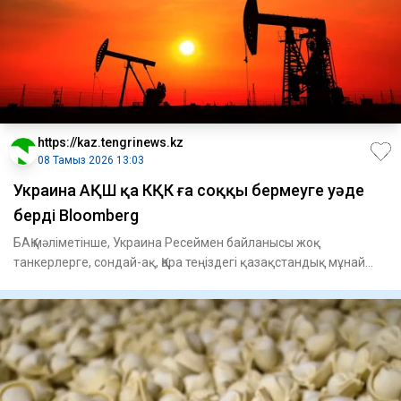
https://kaz.tengrinews.kz
08 Тамыз 2026 13:03
Украина АҚШ қа КҚК ға соққы бермеуге уәде
берді Bloomberg
БАҚ мәліметінше, Украина Ресеймен байланысы жоқ
танкерлерге, сондай-ақ, Қара теңіздегі қазақстандық мұнай
экспорттала