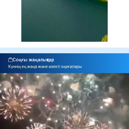
Соңғы жаңалықтар
Күннің ең жаңа және өзекті оқиғалары