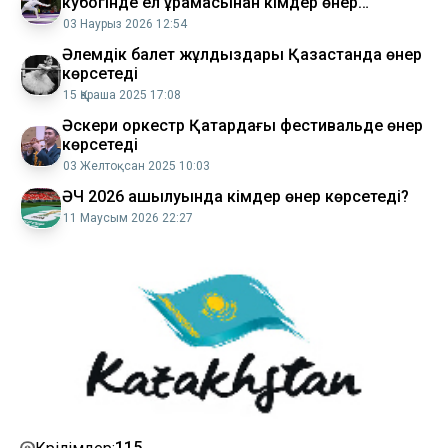
кубогінде ел құрамасынан кімдер өнер
көрсетеді
03 Наурыз 2026 12:54
Әлемдік балет жұлдыздары Қазақстанда өнер
көрсетеді
15 Қараша 2025 17:08
Әскери оркестр Қатардағы фестивальде өнер
көрсетеді
03 Желтоқсан 2025 10:03
ӘЧ 2026 ашылуында кімдер өнер көрсетеді?
11 Маусым 2026 22:27
115