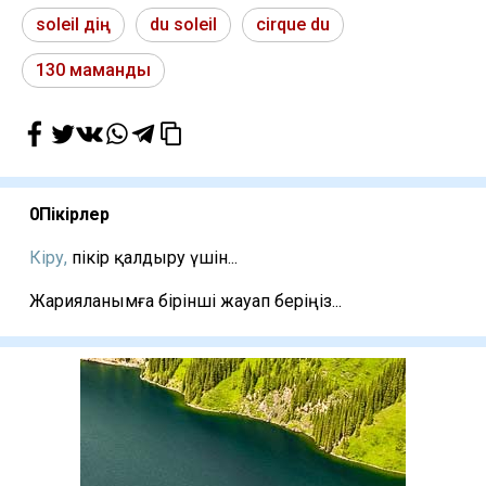
soleil дің
du soleil
cirque du
130 маманды
0
Пікірлер
Кіру,
пікір қалдыру үшін...
Жарияланымға бірінші жауап беріңіз...