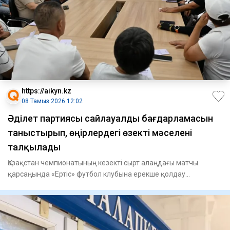
https://aikyn.kz
08 Тамыз 2026 12:02
Әділет партиясы сайлауалды бағдарламасын
таныстырып, өңірлердегі өзекті мәселені
талқылады
Қазақстан чемпионатының кезекті сырт алаңдағы матчы
қарсаңында «Ертіс» футбол клубына ерекше қолдау
көрсетілді. Команд