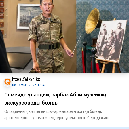
https://aikyn.kz
08 Тамыз 2026 13:41
Семейде ұландық сарбаз Абай музейінің
экскурсоводы болды
Ол ақынның көптеген шығармаларын жатқа біледі,
әріптестеріне ғұлама өлеңдерін үнемі оқып береді және
жолдастарының ұлт