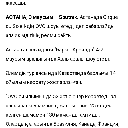
жасады..
АСТАНА, 3 маусым – Sputnik.
Астанада Cirque
du Soleil-дің OVO шоуы өтеді, деп хабарлайды
қала әкімдігінің ресми сайты.
Астана қаласындағы "Барыс Аренада" 4-7
маусым аралығында Халықаралық шоу өтеді.
Әлемдік тур аясында Қазақстанда барлығы 14
қойылым көрсету жоспарланған.
"OVO қойылымында 53 әртіс өнер көрсетеді, ал
халықаралық құраманың жалпы саны 25 елден
келген шамамен 130 маманды қамтиды.
Олардың қатарында Бразилия, Канада, Франция,