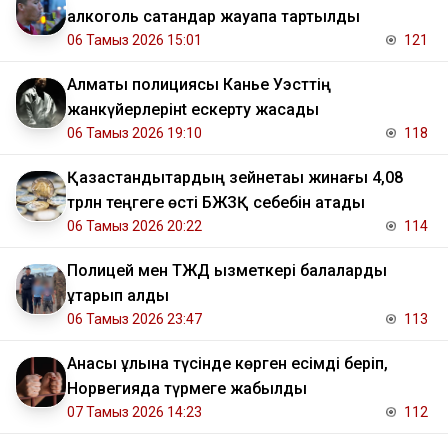
алкоголь сатқандар жауапқа тартылды
06 Тамыз 2026 15:01
121
Алматы полициясы Канье Уэсттің
жанкүйерлерінt ескерту жасады
06 Тамыз 2026 19:10
118
Қазақстандықтардың зейнетақы жинағы 4,08
трлн теңгеге өсті БЖЗҚ себебін атады
06 Тамыз 2026 20:22
114
Полицей мен ТЖД қызметкері балаларды
құтқарып қалды
06 Тамыз 2026 23:47
113
Анасы ұлына түсінде көрген есімді беріп,
Норвегияда түрмеге жабылды
07 Тамыз 2026 14:23
112