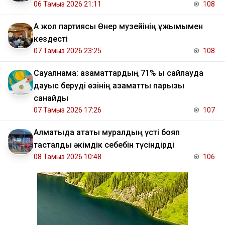
06 Тамыз 2026 21:11
108
Ақ жол партиясы Өнер музейінің ұжымымен
кездесті
07 Тамыз 2026 23:25
108
Сауалнама: азаматтардың 71% ы сайлауда
дауыс беруді өзінің азаматтық парызы
санайды
07 Тамыз 2026 17:26
107
Алматыда атақты муралдың үсті бояп
тасталды әкімдік себебін түсіндірді
08 Тамыз 2026 10:48
106