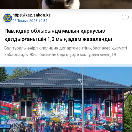
https://kaz.zakon.kz
08 Тамыз 2026 10:59
Павлодар облысында малын қараусыз
қалдырғаны үшін 1,3 мың адам жазаланды
Бұл туралы өңірлік полиция департаментінің баспасөз қызметі
хабарлайды.Жыл басынан бері өңірде мал ұрлығының 19
фактісі