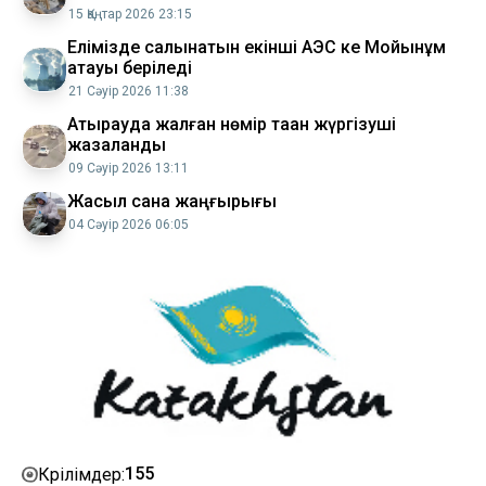
15 Қаңтар 2026 23:15
Елімізде салынатын екінші АЭС ке Мойынқұм
атауы беріледі
21 Сәуір 2026 11:38
​Атырауда жалған нөмір таққан жүргізуші
жазаланды
09 Сәуір 2026 13:11
Жасыл сана жаңғырығы
04 Сәуір 2026 06:05
155
Көрілімдер: