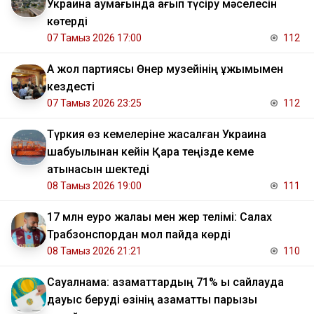
Украина аумағында қағып түсіру мәселесін
көтерді
07 Тамыз 2026 17:00
112
Ақ жол партиясы Өнер музейінің ұжымымен
кездесті
07 Тамыз 2026 23:25
112
Түркия өз кемелеріне жасалған Украина
шабуылынан кейін Қара теңізде кеме
қатынасын шектеді
08 Тамыз 2026 19:00
111
17 млн еуро жалақы мен жер телімі: Салах
Трабзонспордан мол пайда көрді
08 Тамыз 2026 21:21
110
Сауалнама: азаматтардың 71% ы сайлауда
дауыс беруді өзінің азаматтық парызы