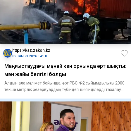
https://kaz.zakon.kz
09 Тамыз 2026 14:10
Маңғыстаудағы мұнай кен орнында өрт шықты:
мән жайы белгілі болды
Алдын ала мәлімет бойынша, өрт РВС №2 сыйымдылығы 2000
текше метрлік резервуардың түбіндегі шөгінділерді тазалау
жұмыст