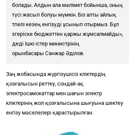
болады. Алдын ала мәлімет бойынша, оның
түсі жасыл болуы мүмкін. Біз алты айлық
өтпелі кезең енгізуді ұсынып отырмыз. Бұл
өзгеріске бюджеттен қаржы жұмсалмайды»,
деді Ішкі істер министрінің
орынбасары Санжар Әділов.
Заң жобасында жүргізушісіз көліктердің
қозғалысын реттеу, сондай-ақ
электросамокаттар мен шағын электр
көліктерінің жол қозғалысына шығуына шектеу
енгізу мәселелері қарастырылған.