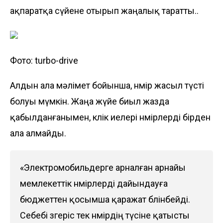
ақпаратқа сүйене отырып жаңалық таратты..
Фото: turbo-drive
Алдын ала мәлімет бойынша, нөмір жасыл түсті
болуы мүмкін. Жаңа жүйе биыл жазда
қабылданғанымен, көлік иелері нөмірлерді бірден
ала алмайды.
«Электромобильдерге арналған арнайы
мемлекеттік нөмірлерді дайындауға
бюджеттен қосымша қаражат бөлінбейді.
Себебі өзгеріс тек нөмірдің түсіне қатысты