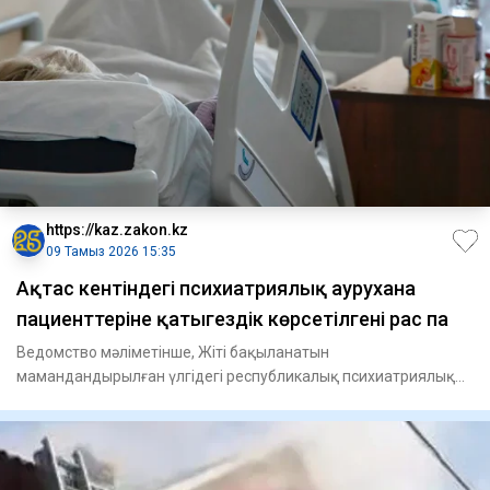
https://kaz.zakon.kz
09 Тамыз 2026 15:35
Ақтас кентіндегі психиатриялық аурухана
пациенттеріне қатыгездік көрсетілгені рас па
Ведомство мәліметінше, Жіті бақыланатын
мамандандырылған үлгідегі республикалық психиатриялық
ауруханада пациенттерге ф