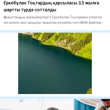
Еркебұлан Тоқтардың қарсыласы 3,5 жылға
шартты түрде сотталды
Қазақстандық жанкүйерлерге Еркебұлан Тоқтармен өткізген
екі жекпе-жегі арқылы танылған ресейлік поп-ММА файтері
Фарид