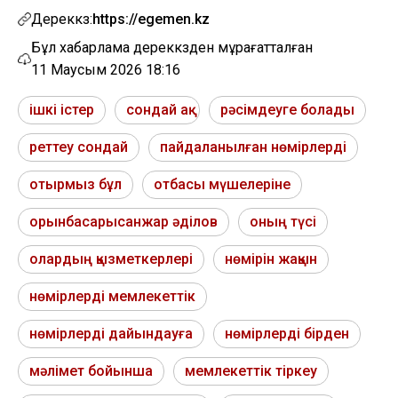
Дереккөз:
https://egemen.kz
Бұл хабарлама дереккөзден мұрағатталған
11 Маусым 2026 18:16
ішкі істер
сондай ақ
рәсімдеуге болады
реттеу сондай
пайдаланылған нөмірлерді
отырмыз бұл
отбасы мүшелеріне
орынбасарысанжар әділов
оның түсі
олардың қызметкерлері
нөмірін жақын
нөмірлерді мемлекеттік
нөмірлерді дайындауға
нөмірлерді бірден
мәлімет бойынша
мемлекеттік тіркеу