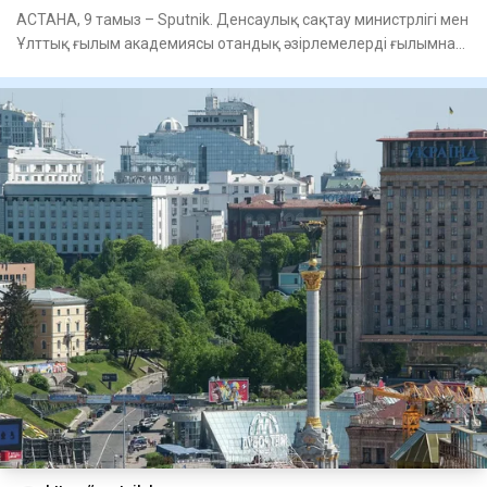
АСТАНА, 9 тамыз – Sputnik. Денсаулық сақтау министрлігі мен
Ұлттық ғылым академиясы отандық әзірлемелерді ғылымнан
тәжір