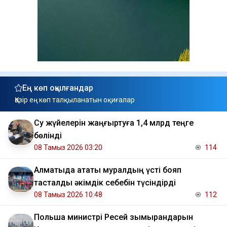
Ең көп оқылғандар
Қазір ең көп талқыланатын оқиғалар
Су жүйелерін жаңғыртуға 1,4 млрд теңге
бөлінді
08 Тамыз 2026 03:20
114
Алматыда атақты муралдың үсті бояп
тасталды әкімдік себебін түсіндірді
08 Тамыз 2026 10:48
112
Польша министрі Ресей зымырандарын