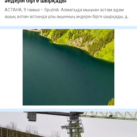
әндерін бірге шырқады
АСТАНА, 9 тамыз – Sputnik. Алматыда мыңнан астам адам
ашық аспан астында ұлы ақынның әндерін бірге шырқады, деп
хабарлад