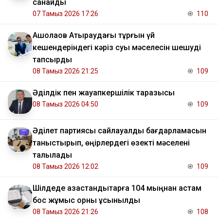
санайды
07 Тамыз 2026 17:26
110
​Ақшолақов Атыраудағы тұрғын үй
кешендеріндегі кәріз суы мәселесін шешуді
тапсырды
08 Тамыз 2026 21:25
109
Әділдік пен жауапкершілік таразысы
08 Тамыз 2026 04:50
109
Әділет партиясы сайлауалды бағдарламасын
таныстырып, өңірлердегі өзекті мәселені
талқылады
08 Тамыз 2026 12:02
109
​Шілдеде қазақстандықтарға 104 мыңнан астам
бос жұмыс орны ұсынылды
08 Тамыз 2026 21:26
108