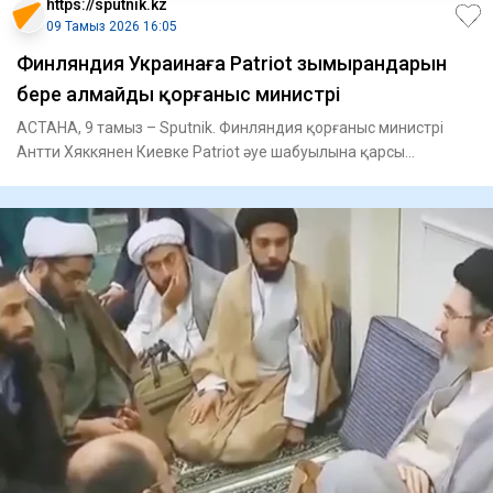
https://sputnik.kz
09 Тамыз 2026 16:05
Финляндия Украинаға Patriot зымырандарын
бере алмайды қорғаныс министрі
АСТАНА, 9 тамыз – Sputnik. Финляндия қорғаныс министрі
Антти Хяккянен Киевке Patriot әуе шабуылына қарсы
қорғаныс жүйеле