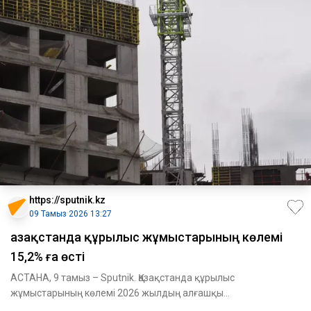
https://sputnik.kz
09 Тамыз 2026 13:27
Қазақстанда құрылыс жұмыстарының көлемі
15,2% ға өсті
АСТАНА, 9 тамыз – Sputnik. Қазақстанда құрылыс
жұмыстарының көлемі 2026 жылдың алғашқы
жартыжылдығында 4,1 трлн теңгені