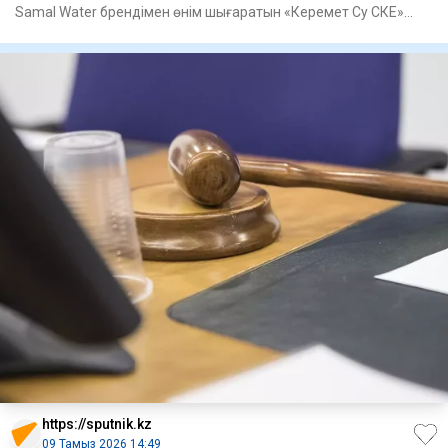
Samal Water брендімен өнім шығаратын «Керемет Су СКЕ»
ЖШС-н
https://sputnik.kz
09 Тамыз 2026 14:49