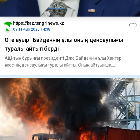
https://kaz.tengrinews.kz
09 Тамыз 2026 14:38
Өте ауыр : Байденнің ұлы оның денсаулығы
туралы айтып берді
АҚШ-тың бұрынғы президенті Джо Байденнің ұлы Хантер
әкесінің денсаулығы туралы айтты. Оның айтуынша,
саясаткердің аур