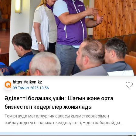
https://aikyn.kz
09 Тамыз 2026 13:56
Әділетті болашақ үшін : Шағын және орта
бизнестегі кедергілер жойылады
Теміртауда металлургия саласы қызметкерлерімен
сайлауалды үгіт-насихат кездесуі өтті, – деп хабарлайды
Aikyn.kz сайты.