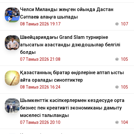
Челси Миланды жеңген ойында Дастан
Сәтпаев алаңға шықпады
08 Тамыз 2026 19:17
107
Швейцариядағы Grand Slam турниріне
қатысатын қазақстандық дзюдошылар белгілі
болды
07 Тамыз 2026 21:08
105
Қазақстанның бірқатар өңірлеріне аптап ыстық
қайта оралады синоптиктер
08 Тамыз 2026 16:24
105
Шымкенттік кәсіпкерлермен кездесуде орта
бизнес пен креативті экономиканы дамыту
мәселесі талқыланды
07 Тамыз 2026 20:10
104