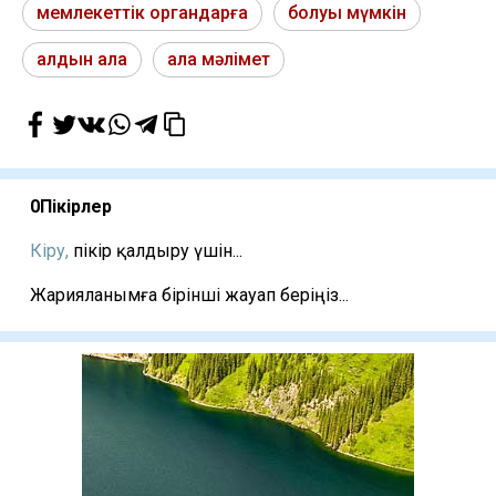
мемлекеттік органдарға
болуы мүмкін
алдын ала
ала мәлімет
0
Пікірлер
Кіру,
пікір қалдыру үшін...
Жарияланымға бірінші жауап беріңіз...