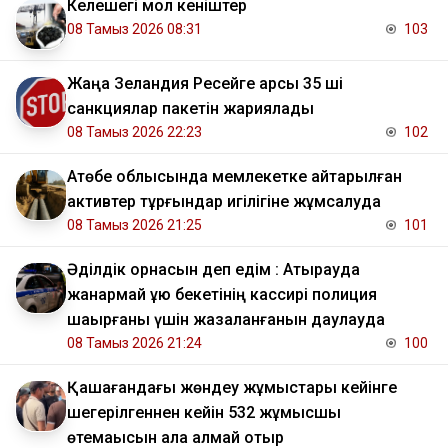
Келешегі мол кеніштер
08 Тамыз 2026 08:31
103
Жаңа Зеландия Ресейге қарсы 35 ші
санкциялар пакетін жариялады
08 Тамыз 2026 22:23
102
​Ақтөбе облысында мемлекетке қайтарылған
активтер тұрғындар игілігіне жұмсалуда
08 Тамыз 2026 21:25
101
Әділдік орнасын деп едім : Атырауда
жанармай құю бекетінің кассирі полиция
шақырғаны үшін жазаланғанын даулауда
08 Тамыз 2026 21:24
100
Қашағандағы жөндеу жұмыстары кейінге
шегерілгеннен кейін 532 жұмысшы
өтемақысын ала алмай отыр