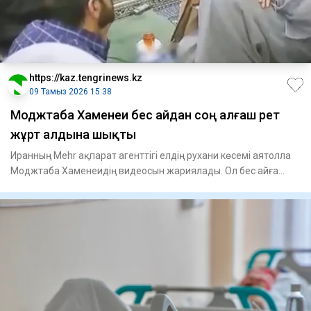
https://kaz.tengrinews.kz
09 Тамыз 2026 15:38
Моджтаба Хаменеи бес айдан соң алғаш рет
жұрт алдына шықты
Иранның Mehr ақпарат агенттігі елдің рухани көсемі аятолла
Моджтаба Хаменеидің видеосын жариялады. Ол бес айға
жуық у