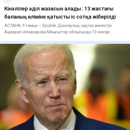
Кінәлілер әділ жазасын алады : 13 жастағы
баланың өліміне қатысты іс сотқа жіберілді
АСТАНА, 9 тамыз – Sputnik. Денсаулық сақтау министрі
Ақмарал Әлназарова Маңғыстау облысында 13 жасар
баланың көз жұмуына