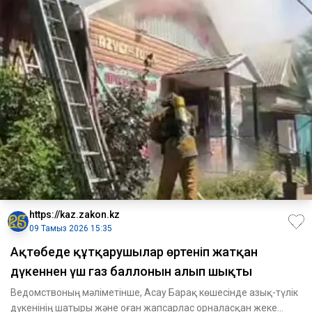
https://kaz.zakon.kz
09 Тамыз 2026 15:35
Ақтөбеде құтқарушылар өртеніп жатқан
дүкеннен үш газ баллонын алып шықты
Ведомствоның мәліметінше, Асау Барақ көшесінде азық-түлік
дүкенінің шатыры және оған жапсарлас орналасқан жеке