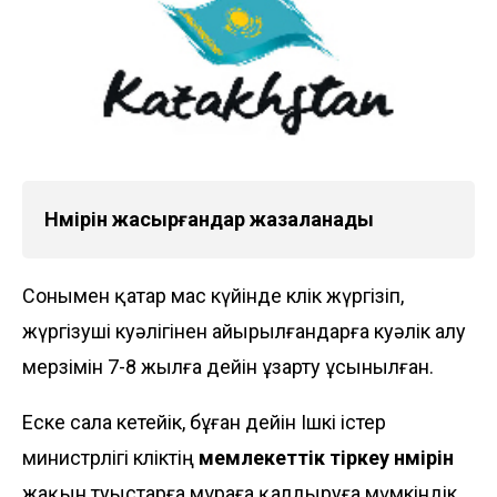
Нөмірін жасырғандар жазаланады
Сонымен қатар мас күйінде көлік жүргізіп,
жүргізуші куәлігінен айырылғандарға куәлік алу
мерзімін 7-8 жылға дейін ұзарту ұсынылған.
Еске сала кетейік, бұған дейін Ішкі істер
министрлігі көліктің
мемлекеттік тіркеу нөмірін
жақын туыстарға мұраға қалдыруға мүмкіндік