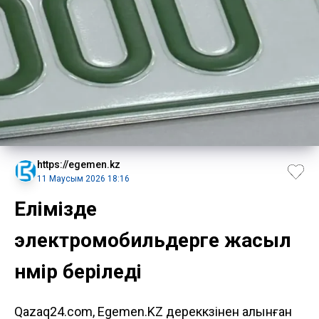
https://egemen.kz
11 Маусым 2026 18:16
Елімізде
электромобильдерге жасыл
нөмір беріледі
Qazaq24.com, Egemen.KZ дереккөзінен алынған