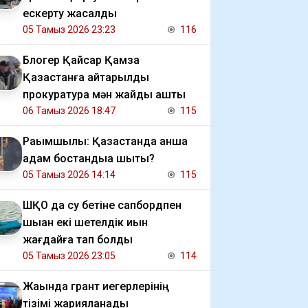
ескерту жасалды
05 Тамыз 2026 23:23
116
Блогер Қайсар Қамза
Қазақстанға қайтарылды
прокуратура мән жайды ашты
06 Тамыз 2026 18:47
115
Рақымшылық: Қазақстанда қанша
адам бостандыққа шықты?
05 Тамыз 2026 14:14
115
ШҚО да су бетіне сапбордпен
шыққан екі шетелдік қиын
жағдайға тап болды
05 Тамыз 2026 23:05
114
Жақында грант иегерлерінің
тізімі жарияланады