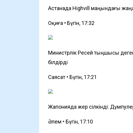
Астанада Highvill маңындағы жаңа
Оқиға • Бүгін, 17:32
Министрлік Ресей тыңшысы деген 
білдірді
Саясат • Бүгін, 17:21
Жапонияда жер сілкінді: Дүмпуле
Әлем • Бүгін, 17:10