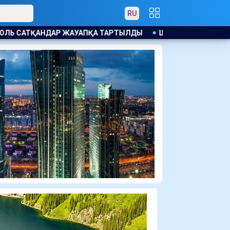
RU
АРТЫЛДЫ
ШЫҒЫС ҚАЗАҚСТАНДА ЖАҢАДАН КЕЛГЕН СОТТА