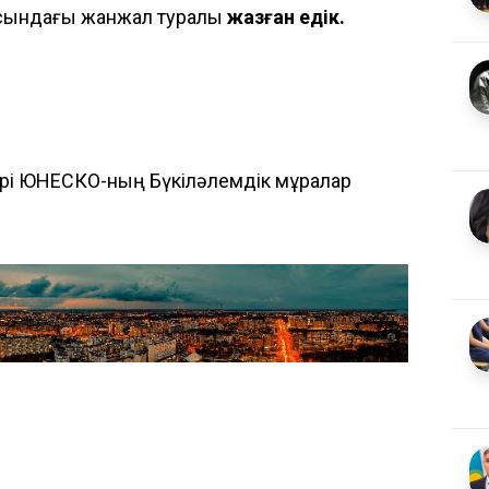
сындағы жанжал туралы
жазған едік.
рі ЮНЕСКО-ның Бүкіләлемдік мұралар