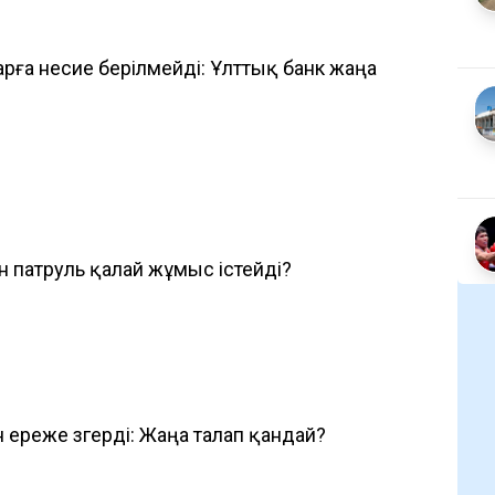
арға несие берілмейді: Ұлттық банк жаңа
ын патруль қалай жұмыс істейді?
 ереже өзгерді: Жаңа талап қандай?