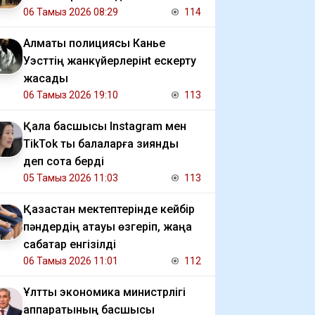
06 Тамыз 2026 08:29
114
Алматы полициясы Канье
Уэсттің жанкүйерлерінt ескерту
жасады
06 Тамыз 2026 19:10
113
Қала басшысы Instagram мен
TikTok ты балаларға зиянды
деп сотқа берді
05 Тамыз 2026 11:03
113
Қазақстан мектептерінде кейбір
пәндердің атауы өзгеріп, жаңа
сабақтар енгізілді
06 Тамыз 2026 11:01
112
Ұлттық экономика министрлігі
аппаратының басшысы