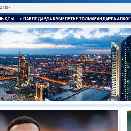
ЕЛЕТКЕ ТОЛМАҒАНДАРҒА АЛКОГОЛЬ САТҚАНДАР ЖАУАПҚА Т