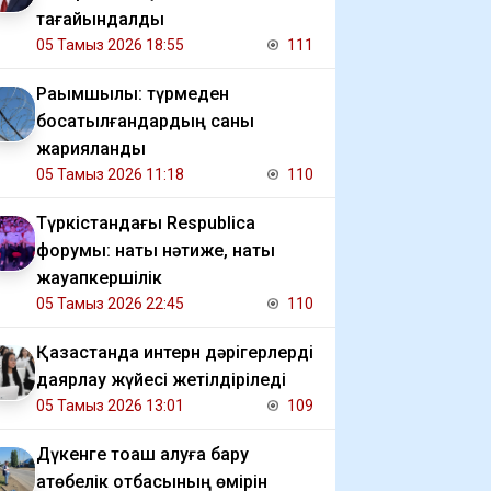
тағайындалды
05 Тамыз 2026 18:55
111
Рақымшылық: түрмеден
босатылғандардың саны
жарияланды
05 Тамыз 2026 11:18
110
Түркістандағы Respublica
форумы: нақты нәтиже, нақты
жауапкершілік
05 Тамыз 2026 22:45
110
Қазақстанда интерн дәрігерлерді
даярлау жүйесі жетілдіріледі
05 Тамыз 2026 13:01
109
Дүкенге тоқаш алуға бару
ақтөбелік отбасының өмірін