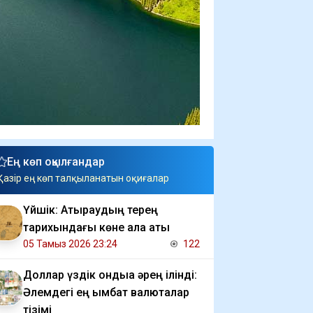
Ең көп оқылғандар
Қазір ең көп талқыланатын оқиғалар
Үйшік: Атыраудың терең
тарихындағы көне қала аты
05 Тамыз 2026 23:24
122
Доллар үздік ондыққа әрең ілінді:
Әлемдегі ең қымбат валюталар
тізімі