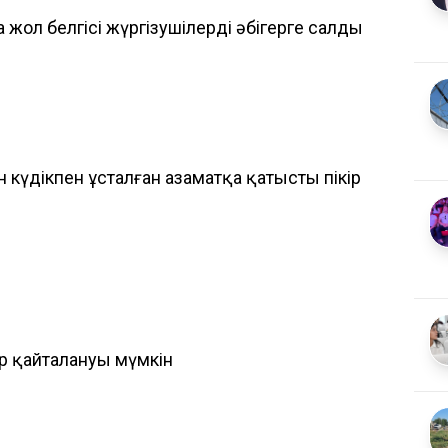
 жол белгісі жүргізушілерді әбігерге салды
күдікпен ұсталған азаматқа қатысты пікір
р қайталануы мүмкін