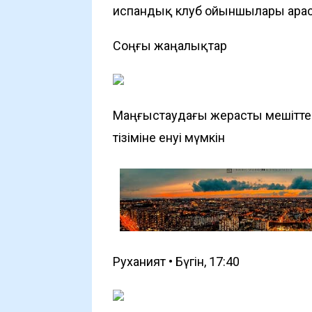
испандық клуб ойыншылары ара
Соңғы жаңалықтар
Маңғыстаудағы жерасты мешітте
тізіміне енуі мүмкін
Руханият • Бүгін, 17:40