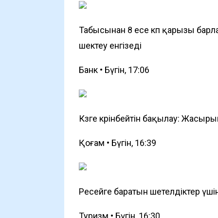
Табысынан 8 есе көп қарызы барл
шектеу енгізеді
Банк • Бүгін, 17:06
Көзге көрінбейтін бақылау: Жасыр
Қоғам • Бүгін, 16:39
Ресейге баратын шетелдіктер үшін
Туризм • Бүгін, 16:30