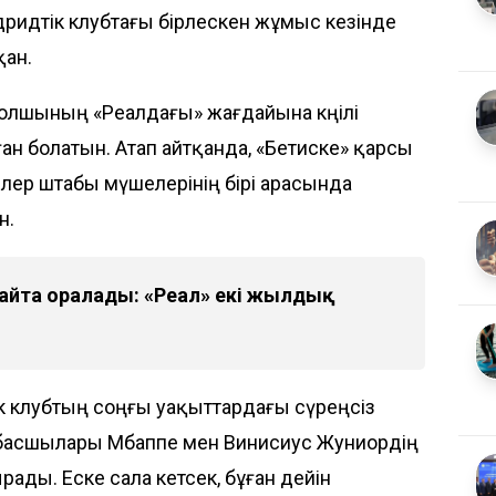
ридтік клубтағы бірлескен жұмыс кезінде
ан.
болшының «Реалдағы» жағдайына көңілі
ан болатын. Атап айтқанда, «Бетиске» қарсы
лер штабы мүшелерінің бірі арасында
н.
айта оралады: «Реал» екі жылдық
к клубтың соңғы уақыттардағы сүреңсіз
көшбасшылары Мбаппе мен Винисиус Жуниордің
ды. Еске сала кетсек, бұған дейін