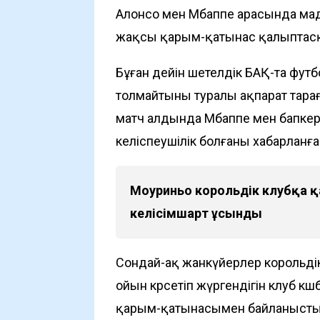
Алонсо мен Мбаппе арасында мад
жақсы қарым-қатынас қалыптасқ
Бұған дейін шетелдік БАҚ-та фут
толмайтыны туралы ақпарат тарағ
матч алдында Мбаппе мен бапкер
келіспеушілік болғаны хабарланға
Моуриньо корольдік клубқа қ
келісімшарт ұсынды
Сондай-ақ жанкүйерлер корольді
ойын көрсетіп жүргендігін клуб 
қарым-қатынасымен байланыстыра