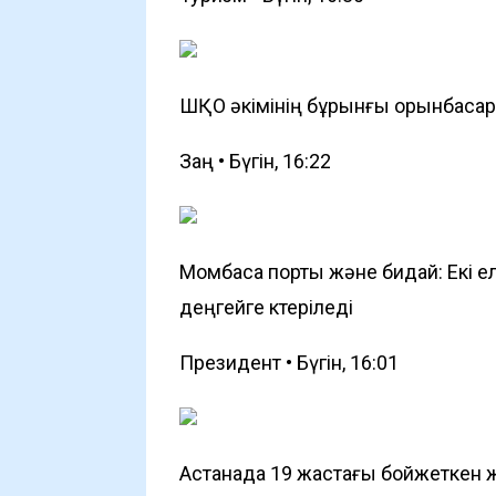
ШҚО әкімінің бұрынғы орынбасар
Заң • Бүгін, 16:22
Момбаса порты және бидай: Екі 
деңгейге көтеріледі
Президент • Бүгін, 16:01
Астанада 19 жастағы бойжеткен ж