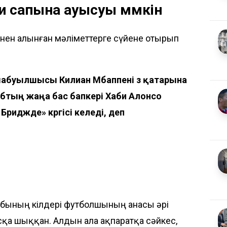
и сапына ауысуы мүмкін
інен алынған мәліметтерге сүйене отырып
шабуылшысы Килиан Мбаппені өз қатарына
бтың жаңа бас бапкері Хаби Алонсо
иджде» көргісі келеді, деп
ының өкілдері футболшының анасы әрі
қа шыққан. Алдын ала ақпаратқа сәйкес,