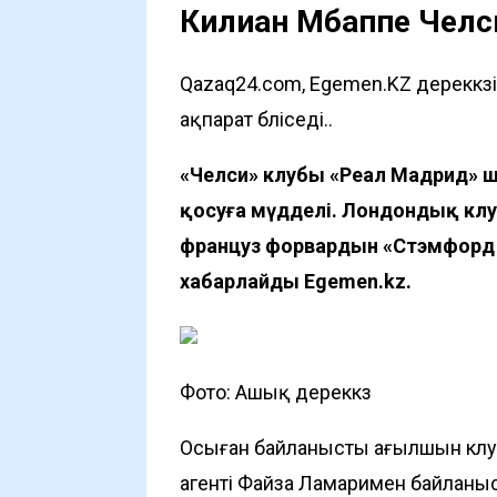
Килиан Мбаппе Челс
Qazaq24.com, Egemen.KZ дереккөз
ақпарат бөліседі..
«Челси» клубы «Реал Мадрид» 
қосуға мүдделі. Лондондық клу
француз форвардын «Стэмфорд Бр
хабарлайды
Egemen.kz
.
Фото: Ашық дереккөз
Осыған байланысты ағылшын клуб
агенті Файза Ламаримен байланыс