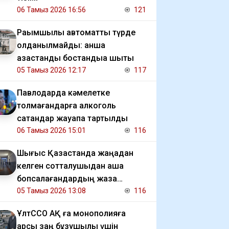
06 Тамыз 2026 16:56
121
Рақымшылық автоматты түрде
қолданылмайды: қанша
қазақстандық бостандыққа шықты
05 Тамыз 2026 12:17
117
Павлодарда кәмелетке
толмағандарға алкоголь
сатқандар жауапқа тартылды
06 Тамыз 2026 15:01
116
Шығыс Қазақстанда жаңадан
келген сотталушыдан ақша
бопсалағандардың жаза
мерзімі ұзартылды
05 Тамыз 2026 13:08
116
ҰлтССО АҚ ға монополияға
қарсы заң бұзушылық үшін