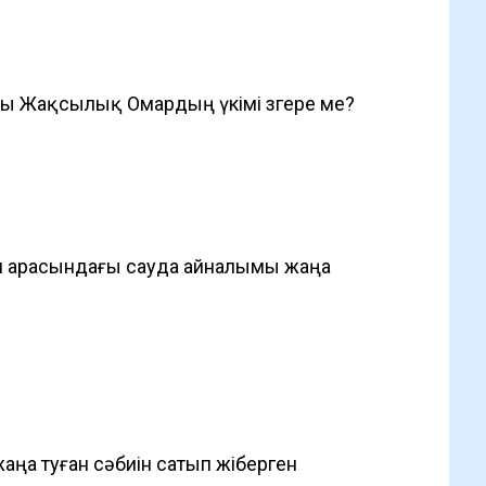
ы Жақсылық Омардың үкімі өзгере ме?
ел арасындағы сауда айналымы жаңа
аңа туған сәбиін сатып жіберген