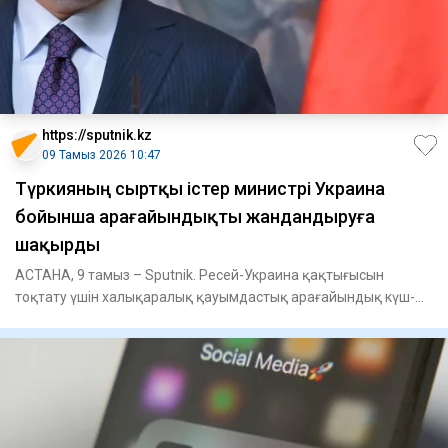
https://sputnik.kz
09 Тамыз 2026 10:47
Түркияның сыртқы істер министрі Украина
бойынша арағайындықты жандандыруға
шақырды
АСТАНА, 9 тамыз – Sputnik. Ресей-Украина қақтығысын
тоқтату үшін халықаралық қауымдастық арағайындық күш-
жігерін жанданд