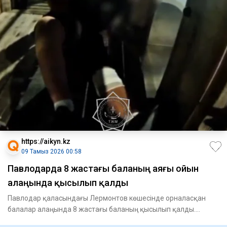
https://aikyn.kz
09 Тамыз 2026 00:58
Павлодарда 8 жастағы баланың аяғы ойын
алаңында қысылып қалды
Павлодар қаласындағы Лермонтов көшесінде орналасқан
балалар алаңында 8 жастағы баланың қысылып қалды.
Құтқарушылардың