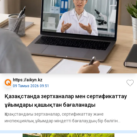
https://aikyn.kz
09 Тамыз 2026 09:51
Қазақстанда зертханалар мен сертификаттау
ұйымдары қашықтан бағаланады
Қазақстандағы зертханалар, сертификаттау және
инспекциялық ұйымдар міндетті бағалаудың бір бөлігін
қашықтан өте бастад