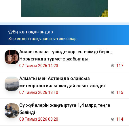
Ең көп оқылғандар
Қазір ең көп талқыланатын оқиғалар
Анасы ұлына түсінде көрген есімді беріп,
Норвегияда түрмеге жабылды
07 Тамыз 2026 14:23
117
Алматы мен Астанада қолайсыз
метеорологиялық жағдай қалыптасады
07 Тамыз 2026 13:10
115
Су жүйелерін жаңғыртуға 1,4 млрд теңге
бөлінді
08 Тамыз 2026 03:20
114