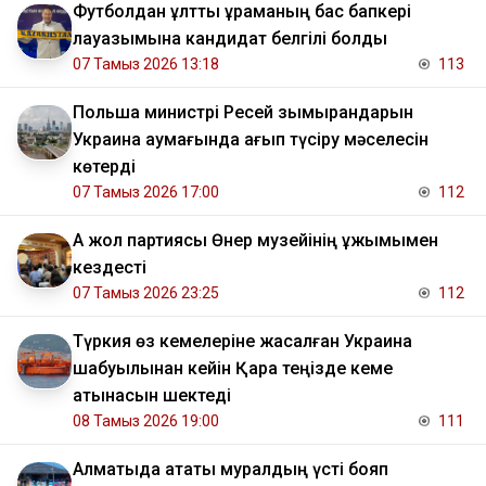
Футболдан ұлттық құраманың бас бапкері
лауазымына кандидат белгілі болды
07 Тамыз 2026 13:18
113
Польша министрі Ресей зымырандарын
Украина аумағында қағып түсіру мәселесін
көтерді
07 Тамыз 2026 17:00
112
Ақ жол партиясы Өнер музейінің ұжымымен
кездесті
07 Тамыз 2026 23:25
112
Түркия өз кемелеріне жасалған Украина
шабуылынан кейін Қара теңізде кеме
қатынасын шектеді
08 Тамыз 2026 19:00
111
Алматыда атақты муралдың үсті бояп