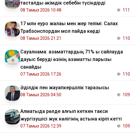
тасталды әкімдік себебін түсіндірді
08 Тамыз 2026 10:48
111
17 млн еуро жалақы мен жер телімі: Салах
Трабзонспордан мол пайда көрді
08 Тамыз 2026 21:21
110
Сауалнама: азаматтардың 71% ы сайлауда
дауыс беруді өзінің азаматтық парызы
санайды
07 Тамыз 2026 17:26
110
Әділдік пен жауапкершілік таразысы
08 Тамыз 2026 04:50
109
Алматыда рөлде қалғып кеткен такси
жүргізушісі жүк көлігінің астына кіріп кетті
07 Тамыз 2026 12:39
109