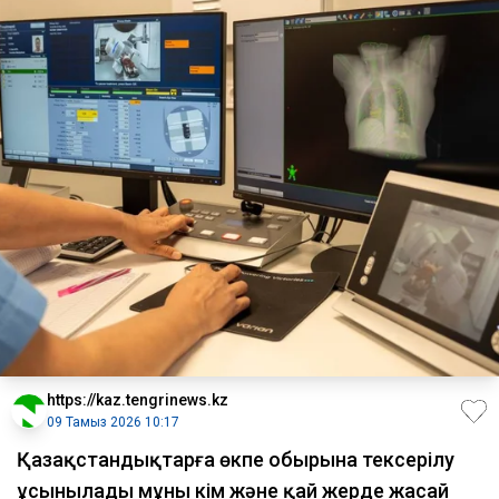
https://kaz.tengrinews.kz
09 Тамыз 2026 10:17
Қазақстандықтарға өкпе обырына тексерілу
ұсынылады мұны кім және қай жерде жасай