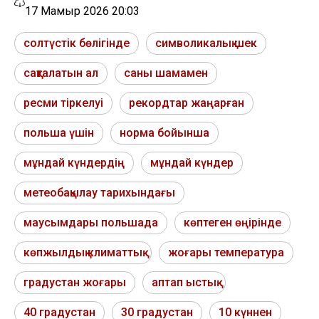
17 Мамыр 2026 20:03
солтүстік бөлігінде
символикалық шек
сақталатын ал
саны шамамен
ресми тіркелуі
рекордтар жаңарған
польша үшін
норма бойынша
мұндай күндердің
мұндай күндер
метеобақылау тарихындағы
маусымдары польшада
көптеген өңірінде
көпжылдық климаттық
жоғары температура
градустан жоғары
аптап ыстық
40 градустан
30 градустан
10 күннен