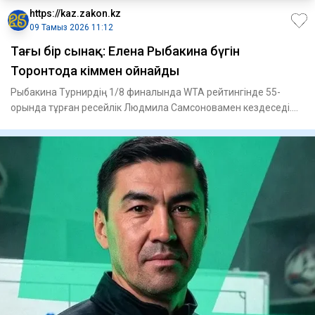
https://kaz.zakon.kz
09 Тамыз 2026 11:12
Тағы бір сынақ: Елена Рыбакина бүгін
Торонтода кіммен ойнайды
Рыбакина Турнирдің 1/8 финалында WTA рейтингінде 55-
орында тұрған ресейлік Людмила Самсоновамен кездеседі.
Теннисшілер