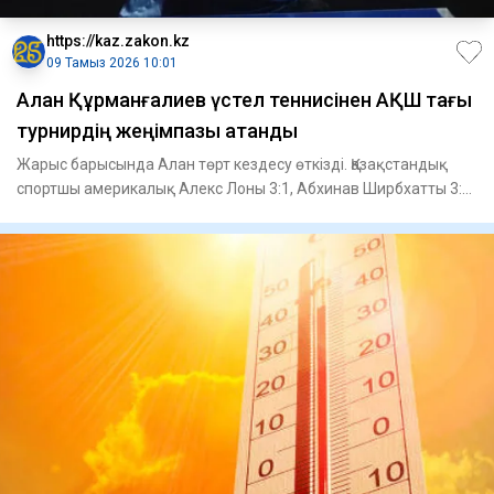
https://kaz.zakon.kz
09 Тамыз 2026 10:01
Алан Құрманғалиев үстел теннисінен АҚШ тағы
турнирдің жеңімпазы атанды
Жарыс барысында Алан төрт кездесу өткізді. Қазақстандық
спортшы америкалық Алекс Лоны 3:1, Абхинав Ширбхатты 3:0
және Э