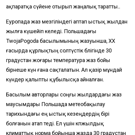
ақпаратқа сүйене отырып жаңалық таратты..
Еуропада жаз мезгіліндегі аптап ыстық жылдан
жылға күшейіп келеді. Польшадағы
TwojaPogoda басылымының жазуынша, XX
ғасырда құрлықтың солтүстік бөлігінде 30
градустан жоғары температура жаз бойы
бірнеше күн ғана сақталатын. Ал қазір мұндай
күндер қалыпты құбылысқа айналған.
Басылым авторлары соңғы жылдардағы жаз
маусымдары Польшада метеобақылау
тарихындағы ең ыстық кезеңдердің бірі
болғанын атап өтеді. Ел үшін көпжылдық
климаттық норма бойынша жазда 30 градустан