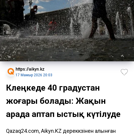
https://aikyn.kz
17 Мамыр 2026 20:03
Көлеңкеде 40 градустан
жоғары болады: Жақын
арада аптап ыстық күтілуде
Qazaq24.com, Aikyn.KZ дереккөзінен алынған