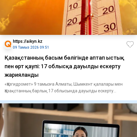
https://aikyn.kz
09 Тамыз 2026 09:51
Қазақстанның басым бөлігінде аптап ыстық
пен өрт қаупі: 17 облысқа дауылды ескерту
жарияланды
«Қазгидромет» 9 тамызға Алматы, Шымкент қалалары мен
Қазақстанның барлық 17 облысында дауылды ескерту
жариялады, – деп