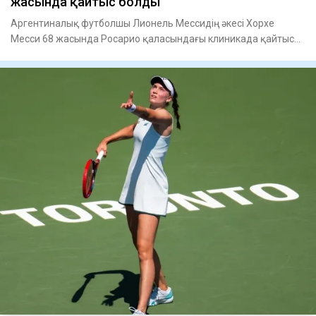
жасында қайтыс болды
Аргентиналық футболшы Лионель Мессидің әкесі Хорхе
Месси 68 жасында Росарио қаласындағы клиникада қайтыс
болды, – деп