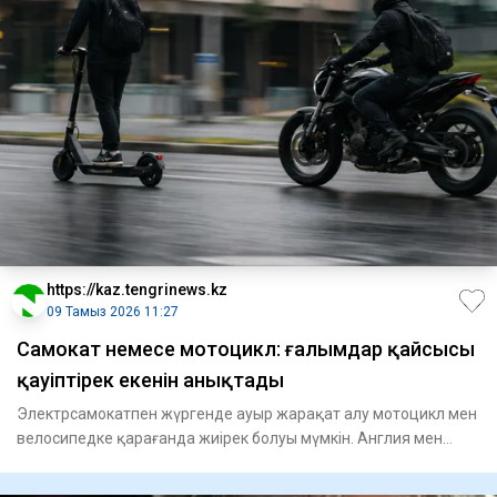
https://kaz.tengrinews.kz
09 Тамыз 2026 11:27
Самокат немесе мотоцикл: ғалымдар қайсысы
қауіптірек екенін анықтады
Электрсамокатпен жүргенде ауыр жарақат алу мотоцикл мен
велосипедке қарағанда жиірек болуы мүмкін. Англия мен
Уэльсте