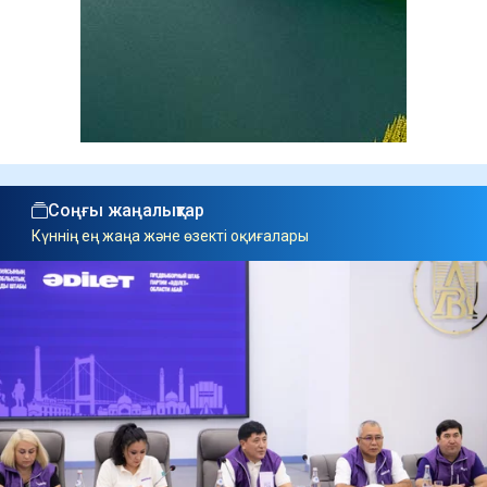
Соңғы жаңалықтар
Күннің ең жаңа және өзекті оқиғалары