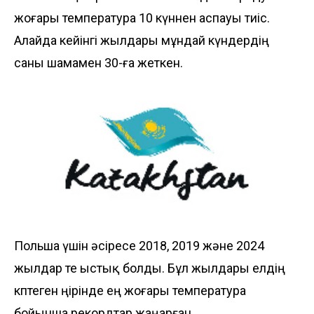
жоғары температура 10 күннен аспауы тиіс.
Алайда кейінгі жылдары мұндай күндердің
саны шамамен 30-ға жеткен.
Польша үшін әсіресе 2018, 2019 және 2024
жылдар өте ыстық болды. Бұл жылдары елдің
көптеген өңірінде ең жоғары температура
бойынша рекордтар жаңарған.