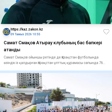
https://kaz.zakon.kz
09 Тамыз 2026 10:55
Самат Смақов Атырау клубының бас бапкері
атанды
Самат Смақов ойыншы ретінде де Қазақстан футболында
өзіндік із қалдырған:Қазақстан ұлттық құрамасы сапында 76
матч өткі