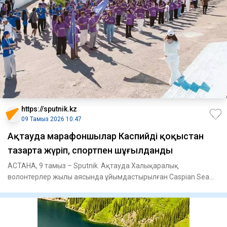
https://sputnik.kz
09 Тамыз 2026 10:47
Ақтауда марафоншылар Каспийді қоқыстан
тазарта жүріп, спортпен шұғылданды
АСТАНА, 9 тамыз – Sputnik. Ақтауда Халықаралық
волонтерлер жылы аясында ұйымдастырылған Caspian Sea
Action Week 2026 хал