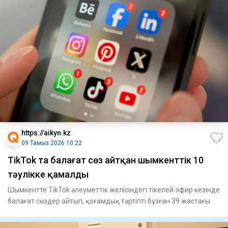
https://aikyn.kz
09 Тамыз 2026 10:22
TikTok та балағат сөз айтқан шымкенттік 10
тәулікке қамалды
Шымкентте TikTok әлеуметтік желісіндегі тікелей эфир кезінде
балағат сөздер айтып, қоғамдық тәртіпті бұзған 39 жастағы