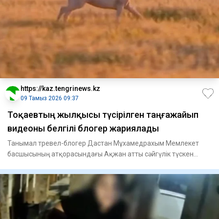
https://kaz.tengrinews.kz
09 Тамыз 2026 09:37
Тоқаевтың жылқысы түсірілген таңғажайып
видеоны белгілі блогер жариялады
Танымал тревел-блогер Дастан Мұхамедрахым Мемлекет
басшысының атқорасындағы Ақжан атты сәйгүлік түскен
әсерлі видеоны