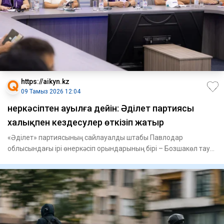
https://aikyn.kz
09 Тамыз 2026 12:04
Өнеркәсіптен ауылға дейін: Әділет партиясы
халықпен кездесулер өткізіп жатыр
«Әділет» партиясының сайлауалды штабы Павлодар
облысындағы ірі өнеркәсіп орындарының бірі – Бозшакөл тау-
кен байыту ко