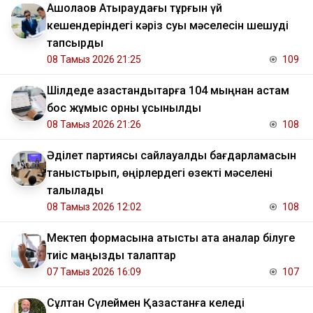
​Ақшолақов Атыраудағы тұрғын үй
кешендеріндегі кәріз суы мәселесін шешуді
тапсырды
08 Тамыз 2026 21:25
109
​Шілдеде қазақстандықтарға 104 мыңнан астам
бос жұмыс орны ұсынылды
08 Тамыз 2026 21:26
108
Әділет партиясы сайлауалды бағдарламасын
таныстырып, өңірлердегі өзекті мәселені
талқылады
08 Тамыз 2026 12:02
108
Мектеп формасына қатысты ата аналар білуге
тиіс маңызды талаптар
07 Тамыз 2026 16:09
107
Сұлтан Сүлеймен Қазақстанға келеді