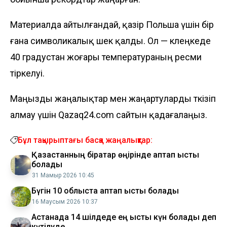
Материалда айтылғандай, қазір Польша үшін бір
ғана символикалық шек қалды. Ол — көлеңкеде
40 градустан жоғары температураның ресми
тіркелуі.
Маңызды жаңалықтар мен жаңартуларды өткізіп
алмау үшін Qazaq24.com сайтын қадағалаңыз.
Бұл тақырыптағы басқа жаңалықтар:
Қазақстанның бірқатар өңірінде аптап ыстық
болады
31 Мамыр 2026 10:45
Бүгін 10 облыста аптап ыстық болады
16 Маусым 2026 10:37
Астанада 14 шілдеде ең ыстық күн болады деп
күтілуде