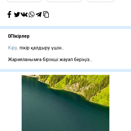
0
Пікірлер
Кіру,
пікір қалдыру үшін...
Жарияланымға бірінші жауап беріңіз...